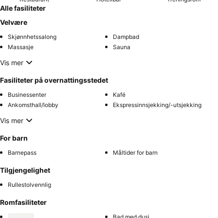
Alle fasiliteter
Velvære
Skjønnhetssalong
Dampbad
Massasje
Sauna
Vis mer
Fasiliteter på overnattingsstedet
Businessenter
Kafé
Ankomsthall/lobby
Ekspressinnsjekking/-utsjekking
Vis mer
For barn
Barnepass
Måltider for barn
Tilgjengelighet
Rullestolvennlig
Romfasiliteter
Bad med dusj