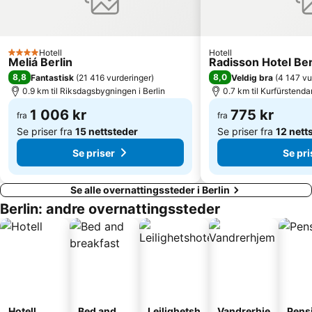
Berlin Südkreuz
Hackesche Höfe
Halensee
Mehringdamm Metro Station
Gendarmenmarkt
Waldbühne
Hotell
Hotell
4 Stjerner
Meliá Berlin
Radisson Hotel Ber
Spandau
Berlin Zoos Akvarium
8,8
8,0
Fantastisk
(
21 416 vurderinger
)
Veldig bra
(
4 147 vu
0.9 km til Riksdagsbygningen i Berlin
0.7 km til Kurfürsten
Martin-Gropius-Bau
Sylvesterparty Brandenburger Tor
Seestraße Metro Station
1 006 kr
East-Side-Gallery
775 kr
fra
fra
Se priser fra
15 nettsteder
Se priser fra
12 nett
Tempelhof
Tempodrom
Se priser
Se pri
Se alle overnattingssteder i Berlin
Berlin: andre overnattingssteder
Hotell
Bed and
Leilighetsh
Vandrerhje
Pens