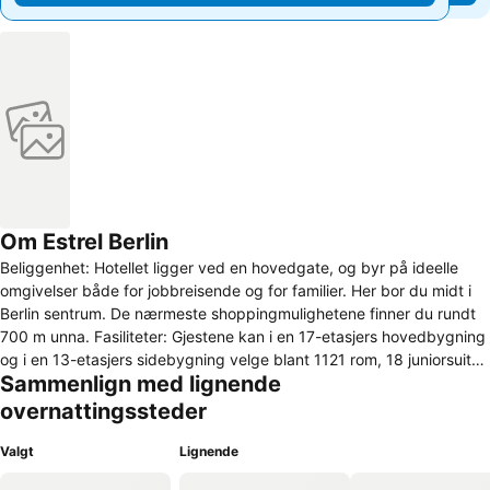
Om Estrel Berlin
Beliggenhet: Hotellet ligger ved en hovedgate, og byr på ideelle
omgivelser både for jobbreisende og for familier. Her bor du midt i
Berlin sentrum. De nærmeste shoppingmulighetene finner du rundt
700 m unna. Fasiliteter: Gjestene kan i en 17-etasjers hovedbygning
og i en 13-etasjers sidebygning velge blant 1121 rom, 18 juniorsuiter,
Sammenlign med lignende
63 suiter og 1028 dobbeltrom. Det vennlige personalet i
resepsjonen hjelper deg gjerne med alt du måtte lure på.
overnattingssteder
Overnattingsstedets fasiliteter omfatter en garderobe,
bagasjeoppbevaring, en safe, et vekslingskontor og en minibank.
Valgt
Lignende
På fellesområdene kan gjestene benytte seg av WiFi. I turskranken