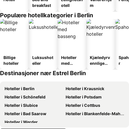
breakfast
otell
m
Populære hotellkategorier i Berlin
Billige
Luksushot
Hoteller
Kjæledyrv
Spah
hoteller
eller
med
ennlige
r
basseng
hoteller
Destinasjoner nær Estrel Berlin
Hoteller i Berlin
Hoteller i Krausnick
Hoteller i Schönefeld
Hoteller i Potsdam
Hoteller i Slubice
Hoteller i Cottbus
Hoteller i Bad Saarow
Hoteller i Blankenfelde-Mahlow
Hoteller i Werder