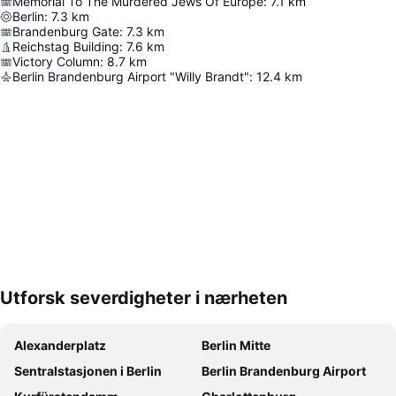
Memorial To The Murdered Jews Of Europe
:
7.1
km
Berlin
:
7.3
km
Brandenburg Gate
:
7.3
km
Reichstag Building
:
7.6
km
Victory Column
:
8.7
km
Berlin Brandenburg Airport "Willy Brandt"
:
12.4
km
Utforsk severdigheter i nærheten
Utvid kartet
Alexanderplatz
Berlin Mitte
Sentralstasjonen i Berlin
Berlin Brandenburg Airport