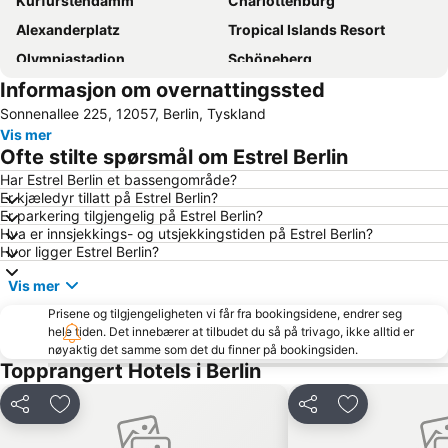
Kurfürstendamm
Charlottenburg
Alexanderplatz
Tropical Islands Resort
Olympiastadion
Schöneberg
Informasjon om overnattingssted
Kreuzberg
Uber Arena
Sonnenallee 225, 12057, Berlin, Tyskland
Brandenburger Tor
Hauptbahnhof Metro Station
Vis mer
Prenzlauer Berg
Tiergarten
Ofte stilte spørsmål om Estrel Berlin
Friedrichshain
Potsdamer Platz
Har Estrel Berlin et bassengområde?
Er kjæledyr tillatt på Estrel Berlin?
Charlottenburg-Wilmersdorf
Checkpoint Charlie
Er parkering tilgjengelig på Estrel Berlin?
Neukölln
WeihnachtsZauber Gendarmenmarkt
Hva er innsjekkings- og utsjekkingstiden på Estrel Berlin?
Hvor ligger Estrel Berlin?
Bahnhof Friedrichstraße
Zoo Berlin
Vis mer
Friedrichshain-Kreuzberg
Alexanderplatz Metro Station
Prisene og tilgjengeligheten vi får fra bookingsidene, endrer seg
Friedrichstraße
Wittenbergplatz
hele tiden. Det innebærer at tilbudet du så på trivago, ikke alltid er
Bahnhof Hackescher Markt
KaDeWe
nøyaktig det samme som det du finner på bookingsiden.
Topprangert Hotels i Berlin
Max-Schmeling-Halle
Messe Berlin Messegelände
Nollendorfplatz Metro Station
Bahnhof Zoologischer Garten
Del
Legg til i favoritter
Del
Legg til i favo
Artemis
Europa-Center