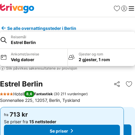
Favoritter
Logg i
Me
Se alle overnattingssteder i Berlin
Reisemål
Estrel Berlin
Ankomst/avreise
Gjester og rom
Velg datoer
2 gjester, 1 rom
Slik påvirkes søkeresultatene av provisjon
Estrel Berlin
Del
Leg
Hotell
8,6
Fantastisk
(
30 211 vurderinger
)
4 Stjerner
Sonnenallee 225, 12057, Berlin, Tyskland
713 kr
713 kr
fra
fra
Se priser fra
15 nettsteder
Se priser fra
15 nettsteder
Se priser
Se priser