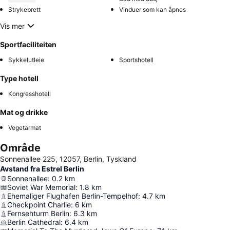
Strykebrett
Vinduer som kan åpnes
Vis mer
Sportfaciliteiten
Sykkelutleie
Sportshotell
Type hotell
Kongresshotell
Mat og drikke
Vegetarmat
Område
Sonnenallee 225, 12057, Berlin, Tyskland
Avstand fra Estrel Berlin
Sonnenallee
:
0.2
km
Soviet War Memorial
:
1.8
km
Ehemaliger Flughafen Berlin-Tempelhof
:
4.7
km
Checkpoint Charlie
:
6
km
Fernsehturm Berlin
:
6.3
km
Berlin Cathedral
:
6.4
km