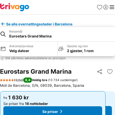
Favoritter
Logg i
Me
Se alle overnattingssteder i Barcelona
Reisemål
Eurostars Grand Marina
Ankomst/avreise
Gjester og rom
Velg datoer
2 gjester, 1 rom
Slik påvirkes søkeresultatene av provisjon
Eurostars Grand Marina
Del
Leg
Hotell
8,4
Veldig bra
(
13 734 vurderinger
)
5 Stjerner
Moll de Barcelona, S/N, 08039, Barcelona, Spania
1 630 kr
1 630 kr
fra
fra
Se priser fra
16 nettsteder
Se priser fra
16 nettsteder
Se priser
Se priser