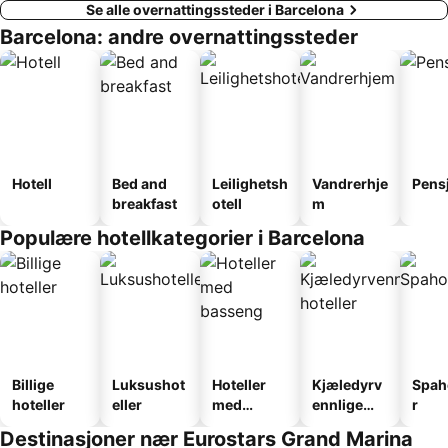
Se alle overnattingssteder i Barcelona
Barcelona: andre overnattingssteder
Hotell
Bed and
Leilighetsh
Vandrerhje
Pens
breakfast
otell
m
Populære hotellkategorier i Barcelona
Billige
Luksushot
Hoteller
Kjæledyrv
Spah
hoteller
eller
med
ennlige
r
basseng
hoteller
Destinasjoner nær Eurostars Grand Marina