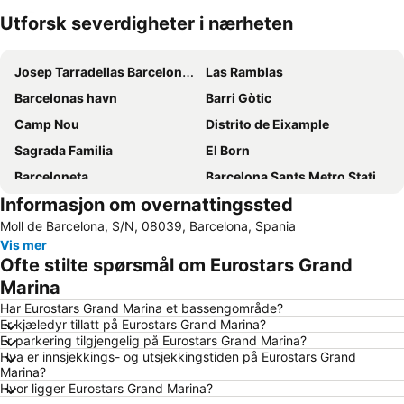
Utforsk severdigheter i nærheten
Utvid kartet
Josep Tarradellas Barcelona–El Prat Airport
Las Ramblas
Barcelonas havn
Barri Gòtic
Camp Nou
Distrito de Eixample
Sagrada Familia
El Born
Barceloneta
Barcelona Sants Metro Station
Informasjon om overnattingssted
Barceloneta
Barcelona Katedral
Moll de Barcelona, S/N, 08039, Barcelona, Spania
Gràcia
Estació de Sants (Sants-stasjonen)
Vis mer
Plaza Catalunya
El Poblenou
Ofte stilte spørsmål om Eurostars Grand
Aeroport T1 Metro Station
Aeroport T2 Metro Station
Marina
Fira de Barcelona
Del Born
Har Eurostars Grand Marina et bassengområde?
Er kjæledyr tillatt på Eurostars Grand Marina?
Badalona Port
El Corte Inglés - Plaça de Catalunya
Er parkering tilgjengelig på Eurostars Grand Marina?
Hva er innsjekkings- og utsjekkingstiden på Eurostars Grand
Diagonal Mar
Ciutat Vella
Marina?
Caralunyatorget
Pl. Catalunya Metro Station
Hvor ligger Eurostars Grand Marina?