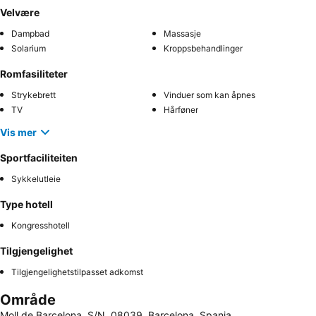
Velvære
Dampbad
Massasje
Solarium
Kroppsbehandlinger
Romfasiliteter
Strykebrett
Vinduer som kan åpnes
TV
Hårføner
Vis mer
Sportfaciliteiten
Sykkelutleie
Type hotell
Kongresshotell
Tilgjengelighet
Tilgjengelighetstilpasset adkomst
Område
Moll de Barcelona, S/N, 08039, Barcelona, Spania