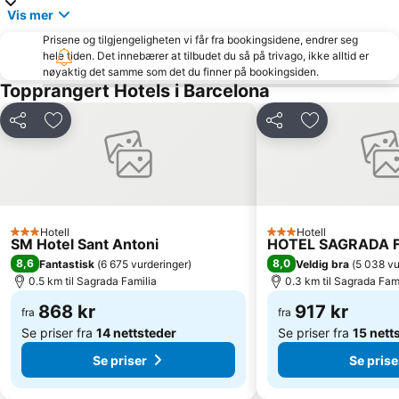
Passeig de Gràcia
Circuit de Catalunya
Vis mer
Platja de Castelldefels
Sant Antoni
Prisene og tilgjengeligheten vi får fra bookingsidene, endrer seg
hele tiden. Det innebærer at tilbudet du så på trivago, ikke alltid er
Plaça d'Espanya
Dyreparken i Barcelona
nøyaktig det samme som det du finner på bookingsiden.
Barcelona Akvarium
Barcelona City Hall
Topprangert Hotels i Barcelona
Palau Sant Jordi
Sants
Del
Legg til i favoritter
Del
Legg til i favo
El Raval
Rambla de Catalunya
Diagonal Mar i el Front Marítim del Poblenou
Barcelona Nord busstasjon
Güellparken
Olympic Stadium Montjuïc
Marina Port Vell
Montjuïc
Hotell
Hotell
3 Stjerner
3 Stjerner
Olimpic Havn
Sants-Montjuïc
SM Hotel Sant Antoni
HOTEL SAGRADA F
8,6
8,0
Fantastisk
(
6 675 vurderinger
)
Veldig bra
(
5 038 vu
SOM Multiespai
Parc de la Ciutadella
0.5 km til Sagrada Familia
0.3 km til Sagrada Fam
Estació de Plaça Catalunya
Sant Martí
868 kr
917 kr
fra
fra
Se priser fra
14 nettsteder
Se priser fra
15 nett
Se priser
Se prise