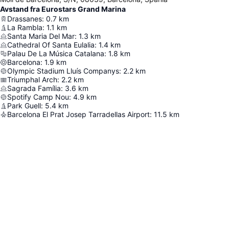
Avstand fra Eurostars Grand Marina
Drassanes
:
0.7
km
La Rambla
:
1.1
km
Santa Maria Del Mar
:
1.3
km
Cathedral Of Santa Eulalia
:
1.4
km
Palau De La Música Catalana
:
1.8
km
Barcelona
:
1.9
km
Olympic Stadium Lluís Companys
:
2.2
km
Triumphal Arch
:
2.2
km
Sagrada Família
:
3.6
km
Spotify Camp Nou
:
4.9
km
Park Guell
:
5.4
km
Barcelona El Prat Josep Tarradellas Airport
:
11.5
km