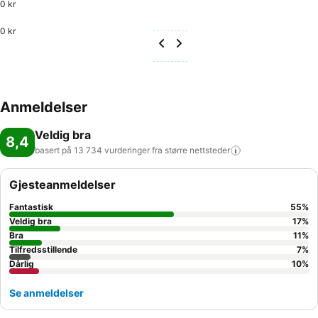
0 kr
0 kr
Anmeldelser
Veldig bra
8,4
basert på 13 734 vurderinger fra større
nettsteder
Gjesteanmeldelser
Fantastisk
55
%
Veldig bra
17
%
Bra
11
%
Tilfredsstillende
7
%
Dårlig
10
%
Se anmeldelser