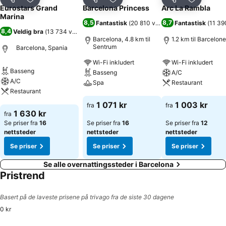
Del
Legg til i favoritter
Del
Legg til i favoritter
Del
Legg til i
Eurostars Grand
Barcelona Princess
Arc La Rambla
Marina
8,5
8,7
Fantastisk
(
20 810 vurderinger
Fantastisk
)
(
11 39
8,4
Veldig bra
(
13 734 vurderinger
)
Barcelona, 4.8 km til
1.2 km til Barcelon
Sentrum
Barcelona, Spania
Wi-Fi inkludert
Wi-Fi inkludert
Basseng
Basseng
A/C
A/C
Spa
Restaurant
Restaurant
Se priser
Se priser
1 071 kr
1 003 kr
fra
fra
Se priser
1 630 kr
fra
Se priser fra
16
Se priser fra
16
Se priser fra
12
nettsteder
nettsteder
nettsteder
Se priser
Se priser
Se priser
Se alle overnattingssteder i Barcelona
Pristrend
Basert på de laveste prisene på trivago fra de siste 30 dagene
0 kr