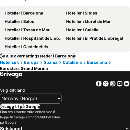
Hoteller i Barcelona
Hoteller i Sitges
Hoteller i Salou
Hoteller i Lloret de Mar
Hoteller i Tossa de Mar
Hoteller i Calella
Hoteller i Hospitalet de Llobregat
Hoteller i El Prat de Llobregat
Hoteller i Casteldefels
Se alle overnattingssteder i Barcelona
Hotellsøk
Europa
Spania
Catalonia
Barcelona
Eurostars Grand Marina
Facebook
Twitter
Insta
Yo
Velg ditt land
Legg til på Google
Finn resultatene våre enkelt ved å
legge til trivago som foretrukket kilde
på Google.
Selskapet