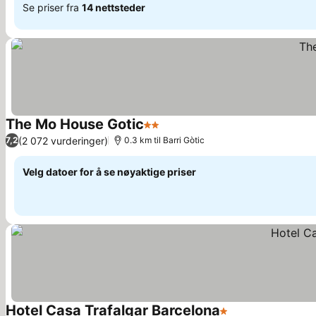
Se priser fra
14 nettsteder
The Mo House Gotic
2 Stjerner
Se priser
(2 072 vurderinger)
7,2
0.3 km til Barri Gòtic
Velg datoer for å se nøyaktige priser
Hotel Casa Trafalgar Barcelona