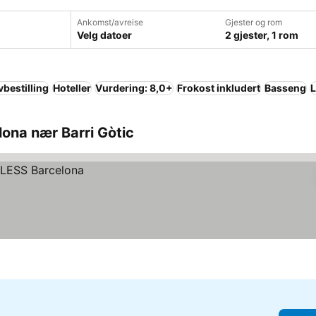
Ankomst/avreise
Gjester og rom
Velg datoer
2 gjester, 1 rom
vbestilling
Hoteller
Vurdering: 8,0+
Frokost inkludert
Basseng
L
lona nær Barri Gòtic