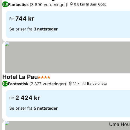
1 Stjerner
Se priser
Fantastisk
(3 890 vurderinger)
8,9
0.8 km til Barri Gòtic
744 kr
Fra
Se priser fra
3 nettsteder
Hotel La Pau
4 Stjerner
Se priser
Fantastisk
(2 327 vurderinger)
9,7
1.1 km til Barceloneta
2 424 kr
Fra
Se priser fra
5 nettsteder