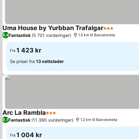
Uma House by Yurbban Trafalgar
3 Stjerner
Se priser
Fantastisk
(5 701 vurderinger)
9,4
1.5 km til Barceloneta
1 423 kr
Fra
Se priser fra
13 nettsteder
Arc La Rambla
3 Stjerner
Se priser
Fantastisk
(11 390 vurderinger)
8,7
1.2 km til Barceloneta
1 004 kr
Fra