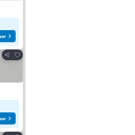
ser
Legg til i favoritter
Del
ser