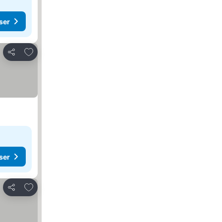
ser
Legg til i favoritter
Del
ser
Legg til i favoritter
Del