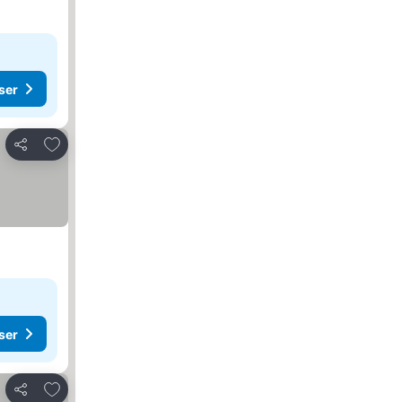
ser
Legg til i favoritter
Del
ser
Legg til i favoritter
Del