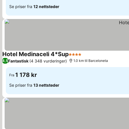
Se priser fra
12 nettsteder
Hotel Medinaceli 4*Sup
4 Stjerner
Se priser
Fantastisk
(4 348 vurderinger)
8,5
1.0 km til Barceloneta
1 178 kr
Fra
Se priser fra
13 nettsteder