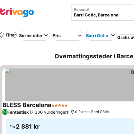
Reisemål
Filter
Sorter etter
Pris
Barri Gòtic
Gratis a
Overnattingssteder i Barce
BLESS Barcelona
5 Stjerner
Se priser
Fantastisk
(7 300 vurderinger)
9,1
0.9 km til Barri Gòtic
2 881 kr
Fra