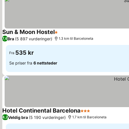
Sun & Moon Hostel
1 Stjerner
Se priser
Bra
(5 897 vurderinger)
7,6
1.3 km til Barceloneta
535 kr
Fra
Se priser fra
6 nettsteder
Hotel Continental Barcelona
3 Stjerner
Se priser
Veldig bra
(5 190 vurderinger)
8,2
1.7 km til Barceloneta