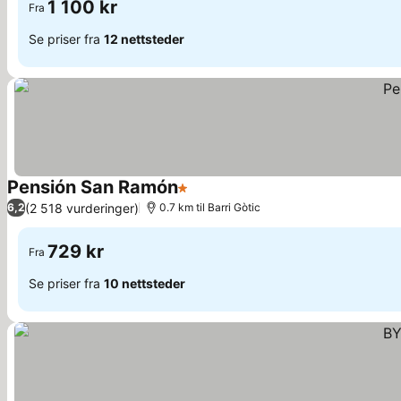
1 100 kr
Fra
Se priser fra
12 nettsteder
Pensión San Ramón
1 Stjerner
Se priser
(2 518 vurderinger)
6,2
0.7 km til Barri Gòtic
729 kr
Fra
Se priser fra
10 nettsteder