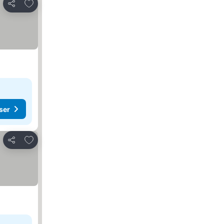
Legg til i favoritter
Del
ser
Legg til i favoritter
Del