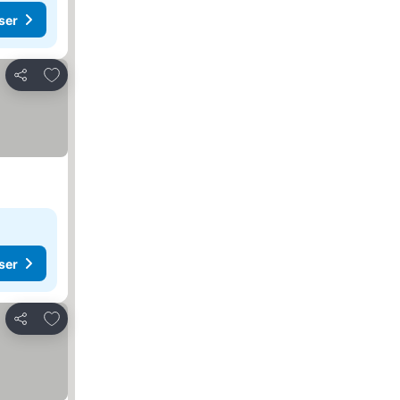
ser
Legg til i favoritter
Del
ser
Legg til i favoritter
Del