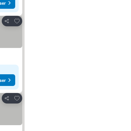
ser
Legg til i favoritter
Del
ser
Legg til i favoritter
Del