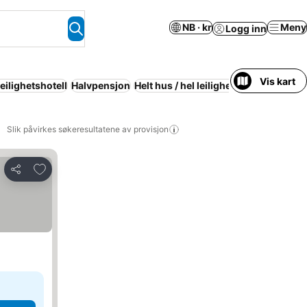
NB · kr
Meny
Logg inn
Vis kart
eilighetshotell
Halvpensjon
Helt hus / hel leilighet
Parkering
Wi-
Slik påvirkes søkeresultatene av provisjon
Legg til i favoritter
Del