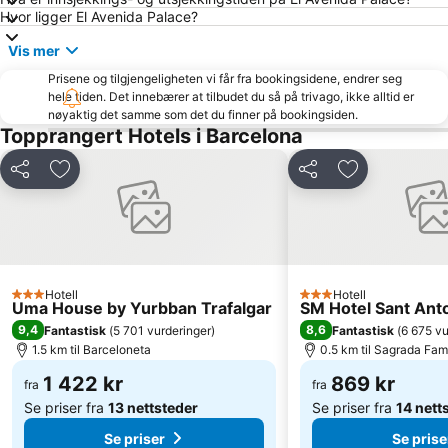
Diagonal Mar
Ciutat Vella
Hvor ligger El Avenida Palace?
Caralunyatorget
Pl. Catalunya Metro Station
Vis mer
Passeig de Gràcia
Circuit de Catalunya
Prisene og tilgjengeligheten vi får fra bookingsidene, endrer seg
Platja de Castelldefels
Sant Antoni
hele tiden. Det innebærer at tilbudet du så på trivago, ikke alltid er
nøyaktig det samme som det du finner på bookingsiden.
Plaça d'Espanya
Dyreparken i Barcelona
Topprangert Hotels i Barcelona
Barcelona City Hall
Barcelona Akvarium
Del
Legg til i favoritter
Del
Legg til i favo
Sants
Palau Sant Jordi
Rambla de Catalunya
El Raval
Diagonal Mar i el Front Marítim del Poblenou
Barcelona Nord busstasjon
Güellparken
Olympic Stadium Montjuïc
Marina Port Vell
Hotell
Sants-Montjuïc
Hotell
3 Stjerner
3 Stjerner
Uma House by Yurbban Trafalgar
SM Hotel Sant Ant
Olimpic Havn
Montjuïc
9,4
8,6
Fantastisk
(
5 701 vurderinger
)
Fantastisk
(
6 675 vu
1.5 km til Barceloneta
0.5 km til Sagrada Fami
SOM Multiespai
Estació de Plaça Catalunya
1 422 kr
869 kr
Parc de la Ciutadella
Sant Martí
fra
fra
Se priser fra
13 nettsteder
Se priser fra
14 nett
Se priser
Se prise