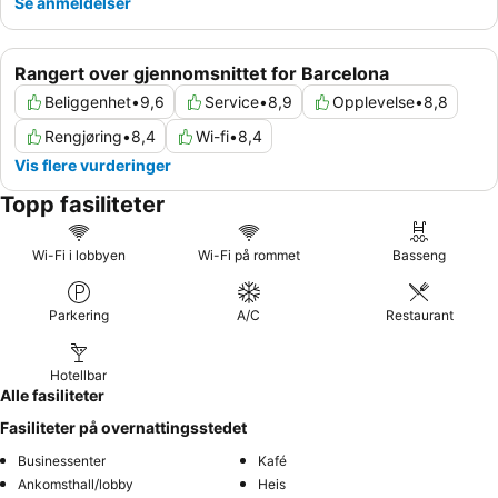
Se anmeldelser
Rangert over gjennomsnittet for Barcelona
Beliggenhet
•
9,6
Service
•
8,9
Opplevelse
•
8,8
Rengjøring
•
8,4
Wi-fi
•
8,4
Vis flere vurderinger
Topp fasiliteter
Wi-Fi i lobbyen
Wi-Fi på rommet
Basseng
Parkering
A/C
Restaurant
Hotellbar
Alle fasiliteter
Fasiliteter på overnattingsstedet
Businessenter
Kafé
Ankomsthall/lobby
Heis