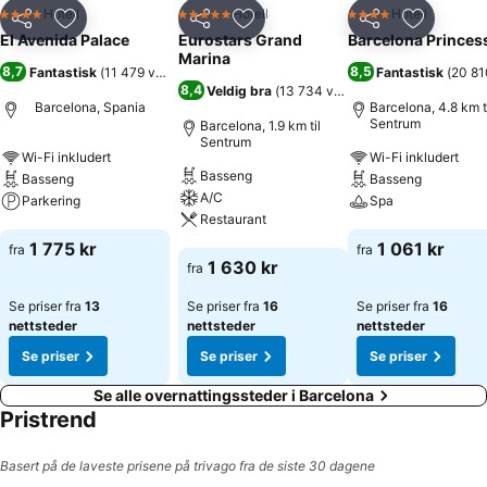
Hotell
Hotell
Hotell
4 Stjerner
5 Stjerner
4 Stjerner
Del
Legg til i favoritter
Del
Legg til i favoritter
Del
Legg til i
El Avenida Palace
Eurostars Grand
Barcelona Princes
Marina
8,7
8,5
Fantastisk
(
11 479 vurderinger
)
Fantastisk
(
20 81
8,4
Veldig bra
(
13 734 vurderinger
)
Barcelona, Spania
Barcelona, 4.8 km t
Sentrum
Barcelona, 1.9 km til
Sentrum
Wi-Fi inkludert
Wi-Fi inkludert
Basseng
Basseng
Basseng
A/C
Parkering
Spa
Restaurant
Se priser
Se priser
1 775 kr
1 061 kr
fra
fra
Se priser
1 630 kr
fra
Se priser fra
13
Se priser fra
16
Se priser fra
16
nettsteder
nettsteder
nettsteder
Se priser
Se priser
Se priser
Se alle overnattingssteder i Barcelona
Pristrend
Basert på de laveste prisene på trivago fra de siste 30 dagene