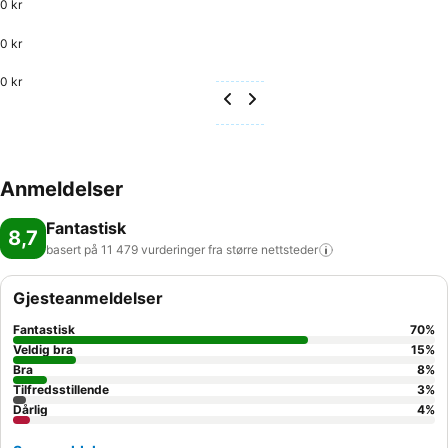
0 kr
0 kr
0 kr
Anmeldelser
Fantastisk
8,7
basert på 11 479 vurderinger fra større
nettsteder
Gjesteanmeldelser
Fantastisk
70
%
Veldig bra
15
%
Bra
8
%
Tilfredsstillende
3
%
Dårlig
4
%