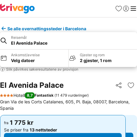
Favoritter
Logg i
Me
Se alle overnattingssteder i Barcelona
Reisemål
El Avenida Palace
Ankomst/avreise
Gjester og rom
Velg datoer
2 gjester, 1 rom
Slik påvirkes søkeresultatene av provisjon
El Avenida Palace
Del
Leg
Hotell
8,7
Fantastisk
(
11 479 vurderinger
)
4 Stjerner
Gran Via de les Corts Catalanes, 605, Pl. Baja, 08007, Barcelona,
Spania
1 775 kr
1 775 kr
fra
fra
Se priser fra
13 nettsteder
Se priser fra
13 nettsteder