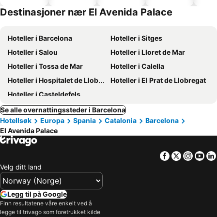
basseng
hoteller
Destinasjoner nær El Avenida Palace
Hoteller i Barcelona
Hoteller i Sitges
Hoteller i Salou
Hoteller i Lloret de Mar
Hoteller i Tossa de Mar
Hoteller i Calella
Hoteller i Hospitalet de Llobregat
Hoteller i El Prat de Llobregat
Hoteller i Casteldefels
Se alle overnattingssteder i Barcelona
Hotellsøk
Europa
Spania
Catalonia
Barcelona
El Avenida Palace
Facebook
Twitter
Insta
Yo
Velg ditt land
Legg til på Google
Finn resultatene våre enkelt ved å
legge til trivago som foretrukket kilde