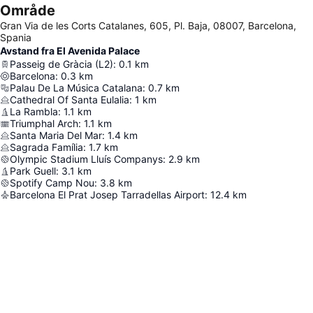
Område
Gran Via de les Corts Catalanes, 605, Pl. Baja, 08007, Barcelona,
Spania
Avstand fra El Avenida Palace
Passeig de Gràcia (L2)
:
0.1
km
Barcelona
:
0.3
km
Palau De La Música Catalana
:
0.7
km
Cathedral Of Santa Eulalia
:
1
km
La Rambla
:
1.1
km
Triumphal Arch
:
1.1
km
Santa Maria Del Mar
:
1.4
km
Sagrada Família
:
1.7
km
Olympic Stadium Lluís Companys
:
2.9
km
Park Guell
:
3.1
km
Spotify Camp Nou
:
3.8
km
Barcelona El Prat Josep Tarradellas Airport
:
12.4
km