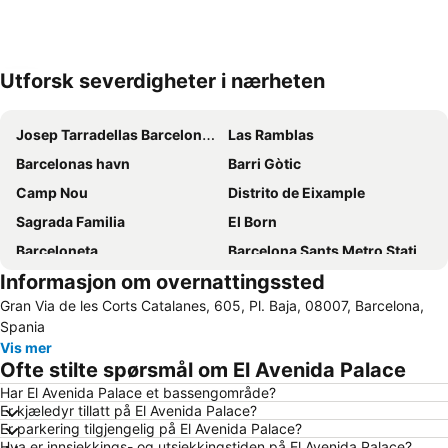
Utforsk severdigheter i nærheten
Utvid kartet
Josep Tarradellas Barcelona–El Prat Airport
Las Ramblas
Barcelonas havn
Barri Gòtic
Camp Nou
Distrito de Eixample
Sagrada Familia
El Born
Barceloneta
Barcelona Sants Metro Station
Informasjon om overnattingssted
Barcelona Katedral
Barceloneta
Gran Via de les Corts Catalanes, 605, Pl. Baja, 08007, Barcelona,
Gràcia
Estació de Sants (Sants-stasjonen)
Spania
Plaza Catalunya
El Poblenou
Vis mer
Ofte stilte spørsmål om El Avenida Palace
Aeroport T1 Metro Station
Aeroport T2 Metro Station
Har El Avenida Palace et bassengområde?
Fira de Barcelona
Del Born
Er kjæledyr tillatt på El Avenida Palace?
Badalona Port
El Corte Inglés - Plaça de Catalunya
Er parkering tilgjengelig på El Avenida Palace?
Hva er innsjekkings- og utsjekkingstiden på El Avenida Palace?