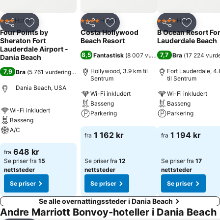
Hotell
Hotell
Hotell
3 Stjerner
4 Stjerner
4 Stjerner
Del
Legg til i favoritter
Del
Legg til i favoritter
Del
Legg til i
Four Points by
Costa Hollywood
B Ocean Resort For
Sheraton Fort
Beach Resort
Lauderdale Beach
Lauderdale Airport -
8,5
7,7
Fantastisk
(
8 007 vurderinger
Bra
)
(
17 224 vurde
Dania Beach
Hollywood, 3.9 km til
Fort Lauderdale, 4
7,9
Bra
(
5 761 vurderinger
)
Sentrum
til Sentrum
Dania Beach, USA
Wi-Fi inkludert
Wi-Fi inkludert
Basseng
Basseng
Wi-Fi inkludert
Parkering
Parkering
Basseng
A/C
Se priser
Se priser
1 162 kr
1 194 kr
fra
fra
Se priser
648 kr
fra
Se priser fra
15
Se priser fra
12
Se priser fra
17
nettsteder
nettsteder
nettsteder
Se priser
Se priser
Se priser
Se alle overnattingssteder i Dania Beach
Andre Marriott Bonvoy-hoteller i Dania Beach