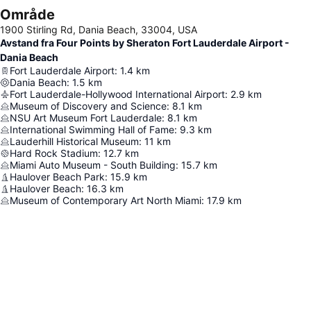
Område
1900 Stirling Rd, Dania Beach, 33004, USA
Avstand fra Four Points by Sheraton Fort Lauderdale Airport -
Dania Beach
Fort Lauderdale Airport
:
1.4
km
Dania Beach
:
1.5
km
Fort Lauderdale-Hollywood International Airport
:
2.9
km
Museum of Discovery and Science
:
8.1
km
NSU Art Museum Fort Lauderdale
:
8.1
km
International Swimming Hall of Fame
:
9.3
km
Lauderhill Historical Museum
:
11
km
Hard Rock Stadium
:
12.7
km
Miami Auto Museum - South Building
:
15.7
km
Haulover Beach Park
:
15.9
km
Haulover Beach
:
16.3
km
Museum of Contemporary Art North Miami
:
17.9
km