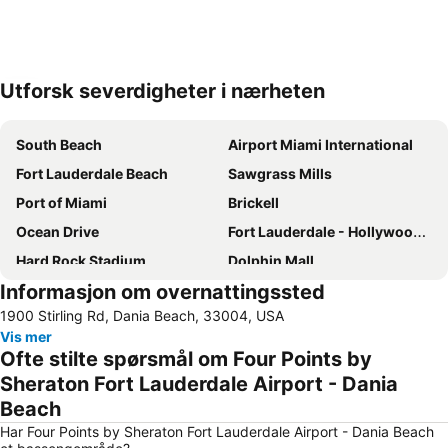
Utforsk severdigheter i nærheten
Utvid kartet
South Beach
Airport Miami International
Fort Lauderdale Beach
Sawgrass Mills
Port of Miami
Brickell
Ocean Drive
Fort Lauderdale - Hollywood International Airport
Hard Rock Stadium
Dolphin Mall
Informasjon om overnattingssted
Port Everglades
Art Deco District
1900 Stirling Rd, Dania Beach, 33004, USA
Aventura Mall
Miami Beach Boardwalk
Vis mer
Las Olas Boulevard
Coconut Grove
Ofte stilte spørsmål om Four Points by
Miami Beach Convention Center
Downtown Miami
Sheraton Fort Lauderdale Airport - Dania
Beach
Bayfront Park
Bayside District
Har Four Points by Sheraton Fort Lauderdale Airport - Dania Beach
Vizcaya Museum and Gardens
Miami Beach Marina