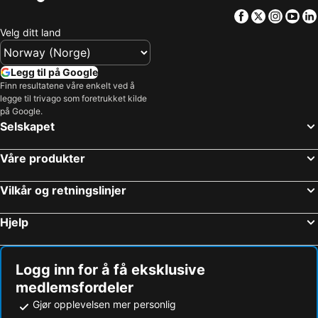
Facebook
Twitter
Insta
Yo
Velg ditt land
Legg til på Google
Finn resultatene våre enkelt ved å
legge til trivago som foretrukket kilde
på Google.
Selskapet
Våre produkter
Vilkår og retningslinjer
Hjelp
Logg inn for å få eksklusive
medlemsfordeler
Gjør opplevelsen mer personlig