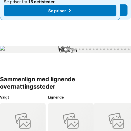
Se priser fra
15 nettsteder
Se priser fra
15 nettsteder
Se priser
Se priser
1 / 39
Sammenlign med lignende
overnattingssteder
Valgt
Lignende