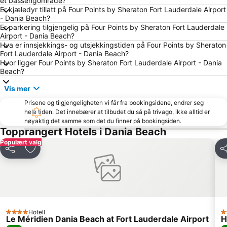
et bassengområde?
Miami Beach Visitor Center
Kaseya Center
Er kjæledyr tillatt på Four Points by Sheraton Fort Lauderdale Airport
- Dania Beach?
Hard Rock Cafe Miami
The Galleria at Ft Lauderdale
Er parkering tilgjengelig på Four Points by Sheraton Fort Lauderdale
Airport - Dania Beach?
Collins Avenue
Bayside Marketplace
Hva er innsjekkings- og utsjekkingstiden på Four Points by Sheraton
FAU Stadium
FORT LAUDERDALE INTERNATIONAL BOAT SHOW
Fort Lauderdale Airport - Dania Beach?
Hvor ligger Four Points by Sheraton Fort Lauderdale Airport - Dania
Chase Stadium
Bay Cruise Evening
Beach?
The Fort Lauderdale Ghost Tours
Cat Cay Airport
Vis mer
Design District
Midtown
Prisene og tilgjengeligheten vi får fra bookingsidene, endrer seg
Lincoln Road Shops
Freedom Tower
hele tiden. Det innebærer at tilbudet du så på trivago, ikke alltid er
nøyaktig det samme som det du finner på bookingsiden.
Miami River
Coral Way
Topprangert Hotels i Dania Beach
FIU Stadium
Bal Harbour Shops
Populært valg
Del
Legg til i favoritter
De
Venetian Islands
Biscayne Island
Lincoln Road
Regal Cinemas South Beach Stadium 18 Movie Theater
Miami Beach Gay Pride
Metromover
Lummus Park
Tamiami Trail
Hotell
4 Stjerner
3 
Le Méridien Dania Beach at Fort Lauderdale Airport
H