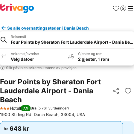
Favoritter
Logg i
Me
Se alle overnattingssteder i Dania Beach
Reisemål
Four Points by Sheraton Fort Lauderdale Airport - Dania Bea
Ankomst/avreise
Gjester og rom
Velg datoer
2 gjester, 1 rom
Slik påvirkes søkeresultatene av provisjon
Four Points by Sheraton Fort
Lauderdale Airport - Dania
Del
Leg
Beach
Hotell
7,9
Bra
(
5 761 vurderinger
)
3 Stjerner
1900 Stirling Rd, Dania Beach, 33004, USA
648 kr
648 kr
fra
fra