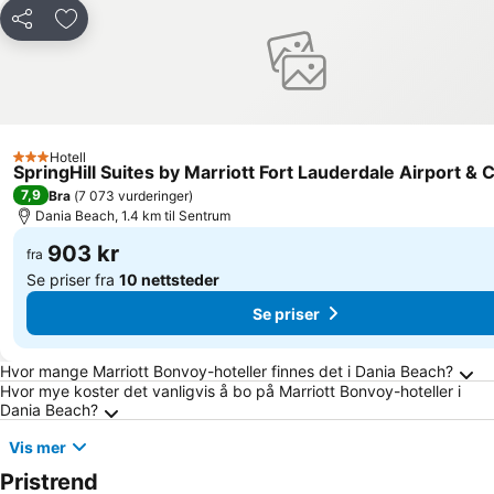
Del
Legg til i favoritter
Hotell
3 Stjerner
SpringHill Suites by Marriott Fort Lauderdale Airport & 
7,9
Bra
(
7 073 vurderinger
)
Dania Beach, 1.4 km til Sentrum
903 kr
fra
Se priser fra
10 nettsteder
Se priser
Ofte stilte spørsmål om Dania Beach
Hvor mange Marriott Bonvoy-hoteller finnes det i Dania Beach?
Hvor mye koster det vanligvis å bo på Marriott Bonvoy-hoteller i
Dania Beach?
Vis mer
Pristrend