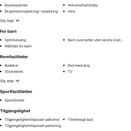
Businessenter
Ankomsthall/lobby
Ekspressinnsjekking/-utsjekking
Heis
Vis mer
For barn
Sprinkelseng
Barn overnatter uten ekstra kostnad
Måltider for barn
Romfasiliteter
Badekar
Bad med dusj
Strykebrett
TV
Vis mer
Sportfaciliteiten
Sportshotell
Tilgjengelighet
Tilgjengelighetstilpasset adkomst
Tilrettelagt bad
Tilgjengelighetstilpasset parkering