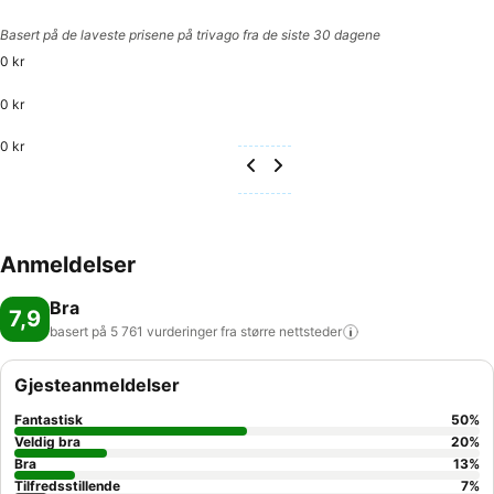
Basert på de laveste prisene på trivago fra de siste 30 dagene
0 kr
0 kr
0 kr
Anmeldelser
Bra
7,9
basert på 5 761 vurderinger fra større
nettsteder
Gjesteanmeldelser
Fantastisk
50
%
Veldig bra
20
%
Bra
13
%
Tilfredsstillende
7
%