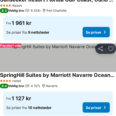
Se priser
Resort
4 Stjerner
8,3
Veldig bra
6 324
Port Charlotte
1 961 kr
Fra
Se priser fra
9 nettsteder
Se priser
Populært valg
Del
Leg
SpringHill Suites by Marriott Navarre Oceanfront
Se priser
Hotell
4 Stjerner
8,4
Veldig bra
4 157
Navarre
1 127 kr
Fra
Se priser fra
10 nettsteder
Se priser