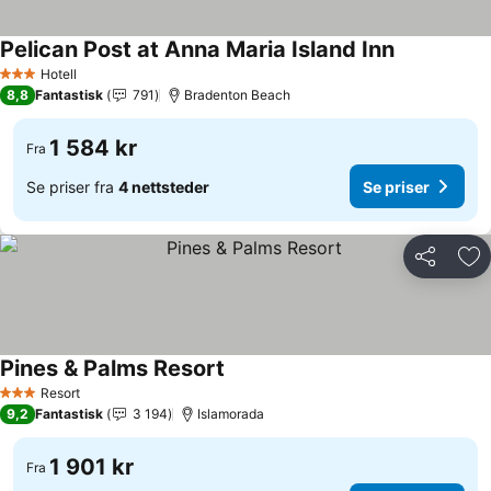
Pelican Post at Anna Maria Island Inn
Se priser
Hotell
3 Stjerner
8,8
Fantastisk
791
Bradenton Beach
1 584 kr
Fra
Se priser fra
4 nettsteder
Se priser
Del
Leg
Pines & Palms Resort
Se priser
Resort
3 Stjerner
9,2
Fantastisk
3 194
Islamorada
1 901 kr
Fra