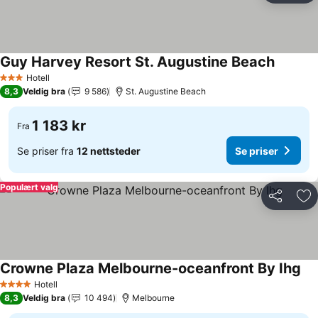
Guy Harvey Resort St. Augustine Beach
Se prise
Hotell
3 Stjerner
8,3
Veldig bra
9 586
St. Augustine Beach
1 183 kr
Fra
Se priser fra
12 nettsteder
Se priser
Populært valg
Del
Leg
Crowne Plaza Melbourne-oceanfront By Ihg
Se 
Hotell
4 Stjerner
8,3
Veldig bra
10 494
Melbourne