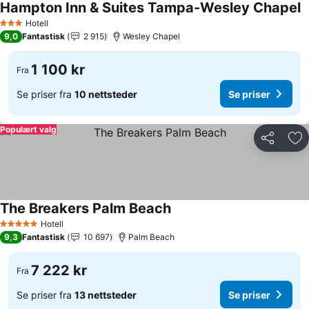
Hampton Inn & Suites Tampa-Wesley Chapel
S
Hotell
3 Stjerner
9,0
Fantastisk
2 915
Wesley Chapel
1 100 kr
Fra
Se priser fra
10 nettsteder
Se priser
Populært valg
Del
Leg
The Breakers Palm Beach
Se priser
Hotell
5 Stjerner
9,3
Fantastisk
10 697
Palm Beach
7 222 kr
Fra
Se priser fra
13 nettsteder
Se priser