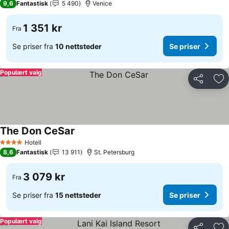
9,6
Fantastisk
5 490
Venice
1 351 kr
Fra
Se priser fra
10 nettsteder
Se priser
Populært valg
Del
Leg
The Don CeSar
Se priser
Hotell
4 Stjerner
8,6
Fantastisk
13 911
St. Petersburg
3 079 kr
Fra
Se priser fra
15 nettsteder
Se priser
Populært valg