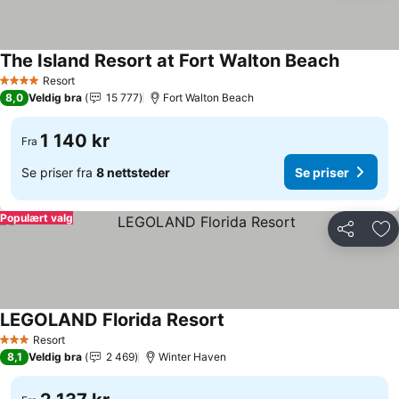
The Island Resort at Fort Walton Beach
Se priser
Resort
4 Stjerner
8,0
Veldig bra
15 777
Fort Walton Beach
1 140 kr
Fra
Se priser fra
8 nettsteder
Se priser
Populært valg
Del
Leg
LEGOLAND Florida Resort
Se priser
Resort
3 Stjerner
8,1
Veldig bra
2 469
Winter Haven