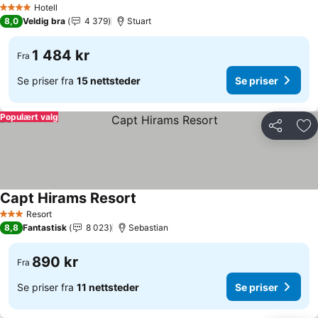
Se priser
Hotell
4 Stjerner
8,0
Veldig bra
4 379
Stuart
1 484 kr
Fra
Se priser fra
15 nettsteder
Se priser
Populært valg
Del
Leg
Capt Hirams Resort
Se priser
Resort
3 Stjerner
8,8
Fantastisk
8 023
Sebastian
890 kr
Fra
Se priser fra
11 nettsteder
Se priser