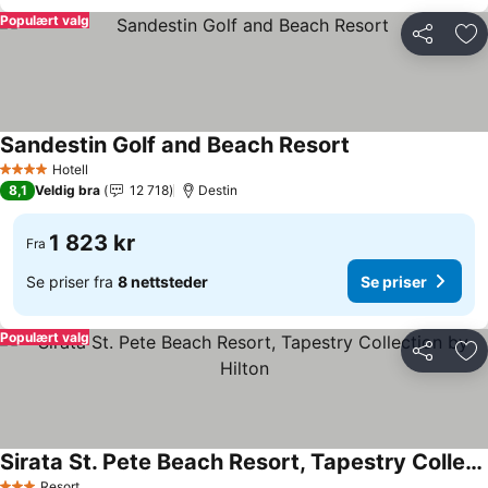
Populært valg
Del
Leg
Sandestin Golf and Beach Resort
Se priser
Hotell
4 Stjerner
8,1
Veldig bra
12 718
Destin
1 823 kr
Fra
Se priser fra
8 nettsteder
Se priser
Populært valg
Del
Leg
Sirata St. Pete Beach Resort, Tapestry Collection by Hilton
Resort