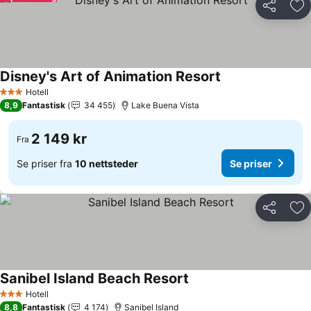
Del
Leg
Disney's Art of Animation Resort
Se priser
Hotell
3 Stjerner
8,9
Fantastisk
34 455
Lake Buena Vista
2 149 kr
Fra
Se priser fra
10 nettsteder
Se priser
Del
Leg
Sanibel Island Beach Resort
Se priser
Hotell
3 Stjerner
8,8
Fantastisk
4 174
Sanibel Island