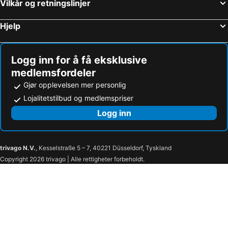
Vilkår og retningslinjer
Hoteller i Miramar Beach
Hoteller i Jacksonville
Hjelp
Hoteller i Little Torch Key
Hoteller i Marco Island
Hoteller i Surfside
Hoteller i Pensacola Beach
Logg inn for å få eksklusive
medlemsfordeler
Gjør opplevelsen mer personlig
Lojalitetstilbud og medlemspriser
Logg inn
trivago N.V.
, Kesselstraße 5 – 7, 40221 Düsseldorf, Tyskland
Copyright 2026 trivago | Alle rettigheter forbeholdt.