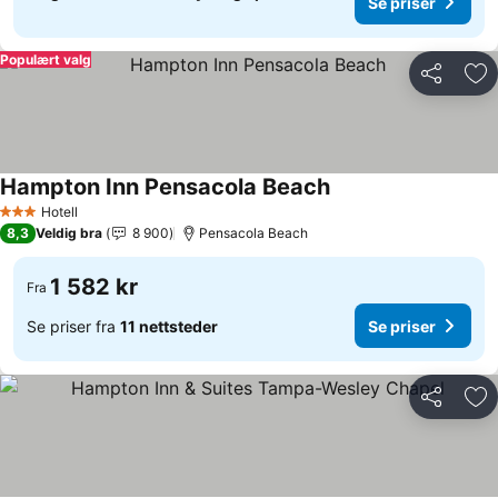
Se priser
Populært valg
Del
Leg
Hampton Inn Pensacola Beach
Se priser
Hotell
3 Stjerner
8,3
Veldig bra
8 900
Pensacola Beach
1 582 kr
Fra
Se priser fra
11 nettsteder
Se priser
Del
Leg