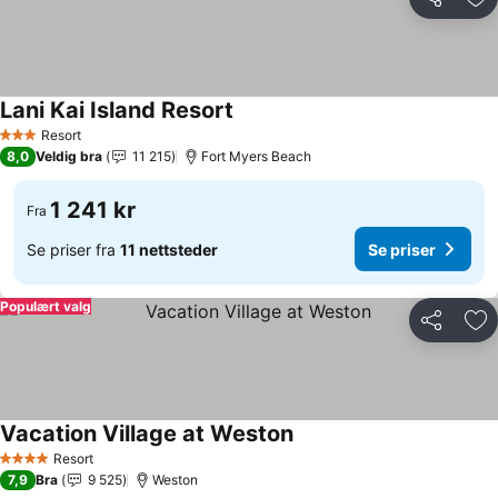
Del
Leg
Lani Kai Island Resort
Se priser
Resort
3 Stjerner
8,0
Veldig bra
11 215
Fort Myers Beach
1 241 kr
Fra
Se priser fra
11 nettsteder
Se priser
Populært valg
Del
Leg
Vacation Village at Weston
Se priser
Resort
4 Stjerner
7,9
Bra
9 525
Weston