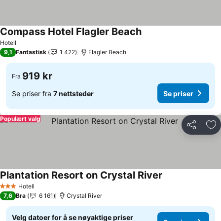
Compass Hotel Flagler Beach
Se priser
Hotell
9,1
Fantastisk
1 422
Flagler Beach
919 kr
Fra
Se priser fra
7 nettsteder
Se priser
Populært valg
Del
Leg
Plantation Resort on Crystal River
Se priser
Hotell
3 Stjerner
7,6
Bra
6 161
Crystal River
Velg datoer for å se nøyaktige priser