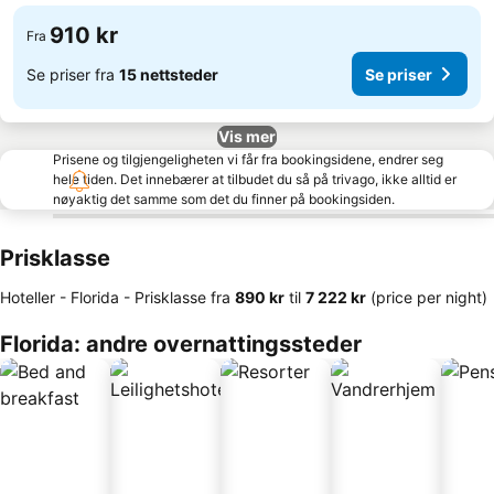
910 kr
Fra
Se priser fra
15 nettsteder
Se priser
Vis mer
Prisene og tilgjengeligheten vi får fra bookingsidene, endrer seg
hele tiden. Det innebærer at tilbudet du så på trivago, ikke alltid er
nøyaktig det samme som det du finner på bookingsiden.
Prisklasse
Hoteller - Florida -
Prisklasse
fra
‎890 kr
til
‎7 222 kr
(price per night)
Florida: andre overnattingssteder