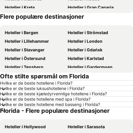
Hoteller i Kreta
Hoteller i Gran Canaria
Flere populære destinasjoner
Hoteller i Sverige
Hoteller i Norge
Hoteller i Bergen
Hoteller i Strömstad
Hoteller i Lillehammer
Hoteller i London
Hoteller i Stavanger
Hoteller i Gdańsk
Hoteller i Östersund
Hoteller i Karlstad
Hoteller i Tønsberg
Hoteller i Gardermoen
Ofte stilte spørsmål om Florida
Hoteller i Hamar
Hoteller i Bodø
Hvilke er de beste hotellene i Florida?
Hoteller i Geilo
Hoteller i Arendal
Hvilke er de beste luksushotellene i Florida?
Hoteller i Ålesund
Hoteller i Fredrikstad
Hvilke er de beste kjæledyrvennlige hotellene i Florida?
Hvilke er de beste hotellene med spa i Florida?
Hoteller i Sandefjord
Hoteller i Aalborg
Hvilke er de beste hotellene med basseng i Florida?
Florida - Flere populære destinasjoner
Hoteller i Roma
Hoteller i Hellas
Hoteller i Danmark
Hoteller i Koh Samui
Hoteller i Hollywood
Hoteller i Sarasota
Hoteller i Västra Götalands län
Hoteller i Sørlandet