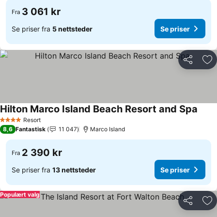
3 061 kr
Fra
Se priser fra
5 nettsteder
Se priser
Del
Leg
Hilton Marco Island Beach Resort and Spa
Se pr
Resort
4 Stjerner
8,6
Fantastisk
11 047
Marco Island
2 390 kr
Fra
Se priser fra
13 nettsteder
Se priser
Populært valg
Del
Leg