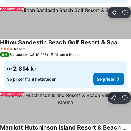
Populært valg
Del
Leg
Hilton Sandestin Beach Golf Resort & Spa
Se pri
Resort
4 Stjerner
8,6
Fantastisk
10 953
Miramar Beach
2 814 kr
Fra
Se priser fra
8 nettsteder
Se priser
Populært valg
Del
Leg
Marriott Hutchinson Island Resort & Beach Villas, Golf & Marina