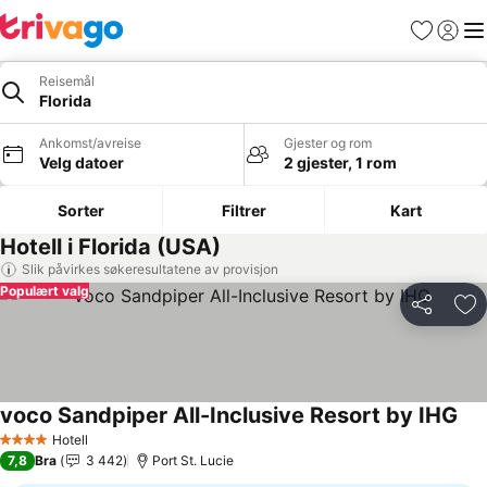
Favoritter
Logg i
Me
Reisemål
Florida
Ankomst/avreise
Gjester og rom
Velg datoer
2 gjester, 1 rom
Sorter
Filtrer
Kart
Hotell i Florida (USA)
Slik påvirkes søkeresultatene av provisjon
Populært valg
Del
Leg
voco Sandpiper All-Inclusive Resort by IHG
Se 
Hotell
4 Stjerner
7,8
Bra
3 442
Port St. Lucie