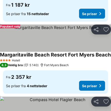
1 187 kr
Fra
Se priser fra
15 nettsteder
Se priser
Populært valg
Del
Leg
Margaritaville Beach Resort Fort Myers Beach
Hotell
4 Stjerner
8,3
Veldig bra
5 140
Fort Myers Beach
2 357 kr
Fra
Se priser fra
4 nettsteder
Se priser
Del
Leg