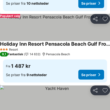
Se priser fra
10 nettsteder
Se priser
Populært valg
Del
Leg
Holiday Inn Resort Pensacola Beach Gulf Front By Ihg
Se priser
Resort
3 Stjerner
9,1
Fantastisk
14 632
Pensacola Beach
1 487 kr
Fra
Se priser fra
9 nettsteder
Se priser
Del
Leg