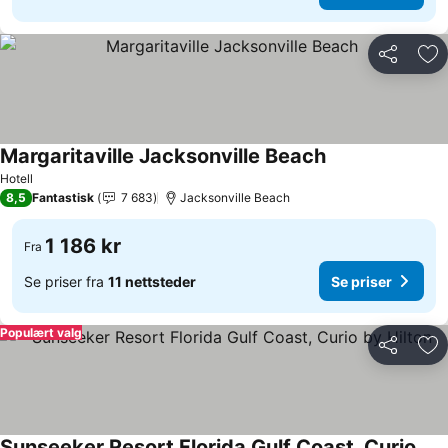
Del
Leg
Margaritaville Jacksonville Beach
Se priser
Hotell
8,5
Fantastisk
7 683
Jacksonville Beach
1 186 kr
Fra
Se priser fra
11 nettsteder
Se priser
Populært valg
Del
Leg
Sunseeker Resort Florida Gulf Coast, Curio by Hilton