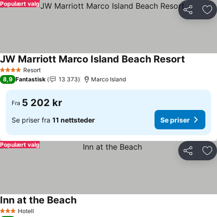
Populært valg
Del
Leg
JW Marriott Marco Island Beach Resort
Se priser
Resort
4 Stjerner
8,9
Fantastisk
13 373
Marco Island
5 202 kr
Fra
Se priser fra
11 nettsteder
Se priser
Populært valg
Del
Leg
Inn at the Beach
Se priser
Hotell
3 Stjerner