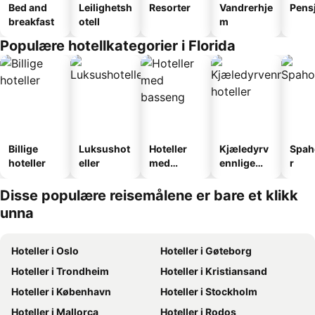
Bed and
Leilighetsh
Resorter
Vandrerhje
Pens
breakfast
otell
m
Populære hotellkategorier i Florida
Billige
Luksushot
Hoteller
Kjæledyrv
Spah
hoteller
eller
med
ennlige
r
basseng
hoteller
Disse populære reisemålene er bare et klikk
unna
Hoteller i Oslo
Hoteller i Gøteborg
Hoteller i Trondheim
Hoteller i Kristiansand
Hoteller i København
Hoteller i Stockholm
Hoteller i Mallorca
Hoteller i Rodos