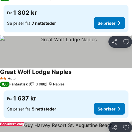
1 802 kr
Fra
Se priser fra
7 nettsteder
Se priser
Del
Leg
Great Wolf Lodge Naples
Se priser
Hotell
2 Stjerner
8,6
Fantastisk
3 988
Naples
1 637 kr
Fra
Se priser fra
5 nettsteder
Se priser
Populært valg
Del
Leg