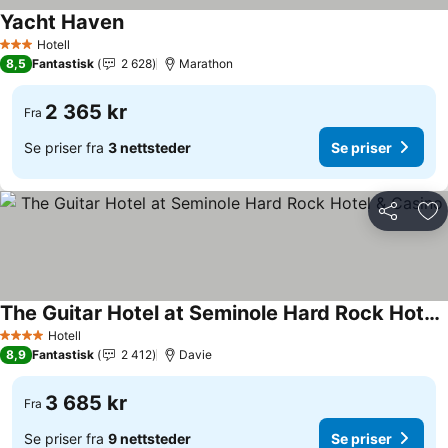
Yacht Haven
Se priser
Hotell
3 Stjerner
8,5
Fantastisk
2 628
Marathon
2 365 kr
Fra
Se priser fra
3 nettsteder
Se priser
Del
Leg
The Guitar Hotel at Seminole Hard Rock Hotel & Casino
Se priser
Hotell
4 Stjerner
8,9
Fantastisk
2 412
Davie
3 685 kr
Fra
Se priser fra
9 nettsteder
Se priser