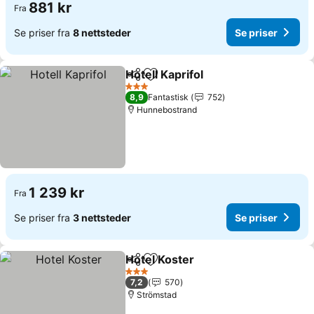
881 kr
Fra
Se priser fra
8 nettsteder
Se priser
Hotell Kaprifol
Del
Legg til i favoritter
Se priser
3 Stjerner
8,9
Fantastisk
752
Hunnebostrand
1 239 kr
Fra
Se priser fra
3 nettsteder
Se priser
Hotel Koster
Del
Legg til i favoritter
Se priser
3 Stjerner
7,2
570
Strömstad