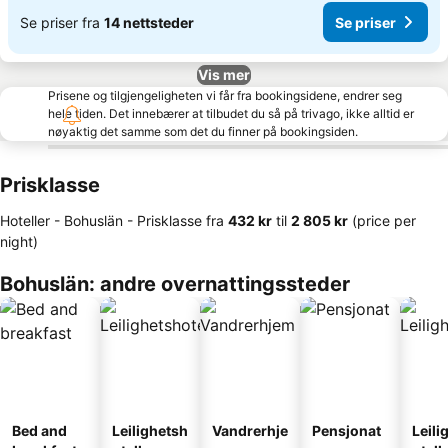
Se priser fra
14 nettsteder
Se priser
Vis mer
Prisene og tilgjengeligheten vi får fra bookingsidene, endrer seg
hele tiden. Det innebærer at tilbudet du så på trivago, ikke alltid er
nøyaktig det samme som det du finner på bookingsiden.
Prisklasse
Hoteller - Bohuslän -
Prisklasse
fra
‎432 kr
til
‎2 805 kr
(price per
night)
Bohuslän: andre overnattingssteder
Bed and
Leilighetsh
Vandrerhje
Pensjonat
Leili