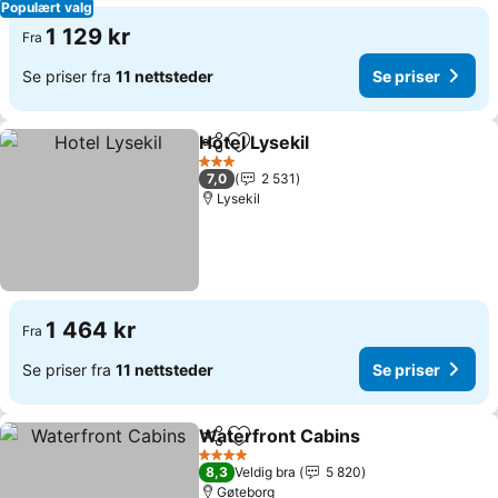
Populært valg
1 129 kr
Fra
Se priser fra
11 nettsteder
Se priser
Hotel Lysekil
Del
Legg til i favoritter
Se priser
3 Stjerner
7,0
2 531
Lysekil
1 464 kr
Fra
Se priser fra
11 nettsteder
Se priser
Waterfront Cabins
Del
Legg til i favoritter
Se prise
4 Stjerner
8,3
Veldig bra
5 820
Gøteborg