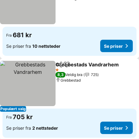
681 kr
Fra
Se priser fra
10 nettsteder
Se priser
Grebbestads Vandrarhem
Del
Legg til i favoritter
1 Stjerner
8,3
Veldig bra
725
Grebbestad
Populært valg
705 kr
Fra
Se priser fra
2 nettsteder
Se priser