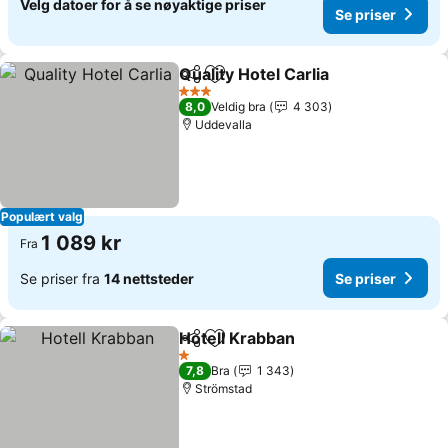
Velg datoer for å se nøyaktige priser
Se priser
Quality Hotel Carlia
Del
Legg til i favoritter
Se pris
3 Stjerner
8,0
Veldig bra
4 303
Uddevalla
Populært valg
1 089 kr
Fra
Se priser fra
14 nettsteder
Se priser
Hotell Krabban
Del
Legg til i favoritter
Se priser
1 Stjerner
7,8
Bra
1 343
Strömstad