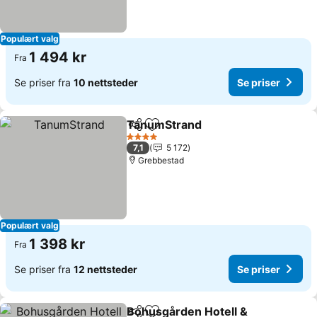
Populært valg
1 494 kr
Fra
Se priser fra
10 nettsteder
Se priser
TanumStrand
Del
Legg til i favoritter
Se priser
4 Stjerner
7,1
5 172
Grebbestad
Populært valg
1 398 kr
Fra
Se priser fra
12 nettsteder
Se priser
Bohusgården Hotell &