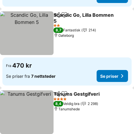
Scandic Go, Lilla Bommen
Del
Legg til i favoritter
5
Se priser
2 Stjerner
8,7
Fantastisk
214
Gøteborg
470 kr
Fra
Se priser fra
7 nettsteder
Se priser
Tanums Gestgifveri
Del
Legg til i favoritter
Se pri
4 Stjerner
8,4
Veldig bra
2 298
Tanumshede