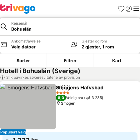
Favoritter
Logg i
Me
Reisemål
Bohuslän
Ankomst/avreise
Gjester og rom
Velg datoer
2 gjester, 1 rom
Sorter
Filtrer
Kart
Hotell i Bohuslän (Sverige)
Slik påvirkes søkeresultatene av provisjon
Smögens Hafvsbad
Del
Legg til i favoritter
Se pris
4 Stjerner
8,0
Veldig bra
3 235
Smögen
Populært valg