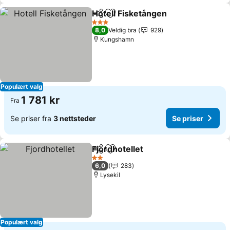
Hotell Fisketången
Del
Legg til i favoritter
Se prise
3 Stjerner
8,0
Veldig bra
929
Kungshamn
Populært valg
1 781 kr
Fra
Se priser fra
3 nettsteder
Se priser
Fjordhotellet
Del
Legg til i favoritter
Se priser
2 Stjerner
6,0
283
Lysekil
Populært valg