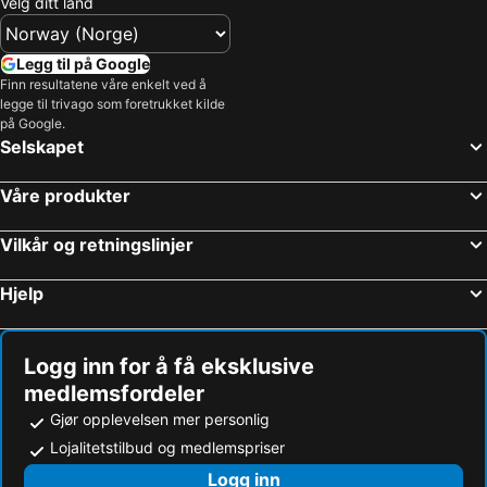
Velg ditt land
Hoteller i Malta
Hoteller i Region Nordjylland
Hoteller i Kypros
Hoteller i Tenerife
Legg til på Google
Hoteller i Italia
Hoteller i Kroatia
Finn resultatene våre enkelt ved å
legge til trivago som foretrukket kilde
Hoteller i Split-Dalmatien
Hoteller i Maldivene
på Google.
Hoteller i Phuket
Hoteller i Lofoten
Selskapet
Hoteller i Telemark
Våre produkter
Vilkår og retningslinjer
Hjelp
Logg inn for å få eksklusive
medlemsfordeler
Gjør opplevelsen mer personlig
Lojalitetstilbud og medlemspriser
Logg inn