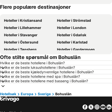
Flere populære destinasjoner
Hoteller i Sverige
Hoteller i Norge
Hoteller i Kristiansand
Hoteller i Strömstad
Hoteller i Lillehammer
Hoteller i London
Hoteller i Stavanger
Hoteller i Gdańsk
Hoteller i Östersund
Hoteller i Karlstad
Hoteller i Tønsberg
Hoteller i Gardermoen
Ofte stilte spørsmål om Bohuslän
Hoteller i Hamar
Hoteller i Bodø
Hvilke er de beste hotellene i Bohuslän?
Hoteller i Geilo
Hoteller i Arendal
Hvilke er de beste luksushotellene i Bohuslän?
Hoteller i Ålesund
Hoteller i Fredrikstad
Hvilke er de beste kjæledyrvennlige hotellene i Bohuslän?
Hvilke er de beste hotellene med spa i Bohuslän?
Hoteller i Sandefjord
Hoteller i Aalborg
Hvilke er de beste hotellene med basseng i Bohuslän?
Hoteller i Roma
Hoteller i Hellas
Hoteller i Danmark
Hoteller i Koh Samui
Hotellsøk
Europa
Sverige
Bohuslän
Hoteller i Västra Götalands län
Hoteller i Sørlandet
Facebook
Twitter
Insta
Yo
Hoteller i Spania
Hoteller i Gardasjøen