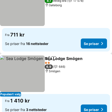
8,1
Veldig bra
17 578
Gøteborg
711 kr
Fra
Se priser fra
16 nettsteder
Se priser
Sea Lodge Smögen
Del
Legg til i favoritter
Se pris
2 Stjerner
6,9
646
Smögen
Populært valg
1 410 kr
Fra
Se priser fra
3 nettsteder
Se priser