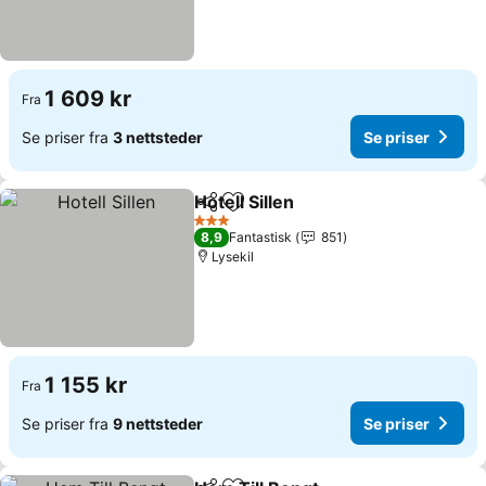
1 609 kr
Fra
Se priser fra
3 nettsteder
Se priser
Hotell Sillen
Del
Legg til i favoritter
Se priser
3 Stjerner
8,9
Fantastisk
851
Lysekil
1 155 kr
Fra
Se priser fra
9 nettsteder
Se priser