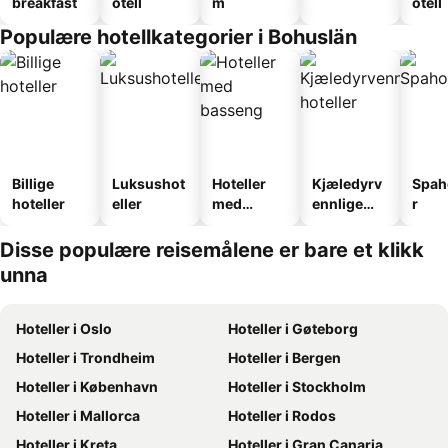
breakfast
otell
m
otell
Populære hotellkategorier i Bohuslän
Billige
Luksushot
Hoteller
Kjæledyrv
Spah
hoteller
eller
med
ennlige
r
basseng
hoteller
Disse populære reisemålene er bare et klikk
unna
Hoteller i Oslo
Hoteller i Gøteborg
Hoteller i Trondheim
Hoteller i Bergen
Hoteller i København
Hoteller i Stockholm
Hoteller i Mallorca
Hoteller i Rodos
Hoteller i Kreta
Hoteller i Gran Canaria