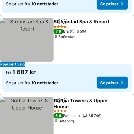
Se priser fra
10 nettsteder
Se priser
Strömstad Spa & Resort
Del
Legg til i favoritter
Se
4 Stjerner
7,8
Bra
5 594
Strömstad
Populært valg
1 687 kr
Fra
Se priser fra
10 nettsteder
Se priser
Gothia Towers & Upper
Del
Legg til i favoritter
House
Se priser
4 Stjerner
8,6
Fantastisk
35 746
Gøteborg