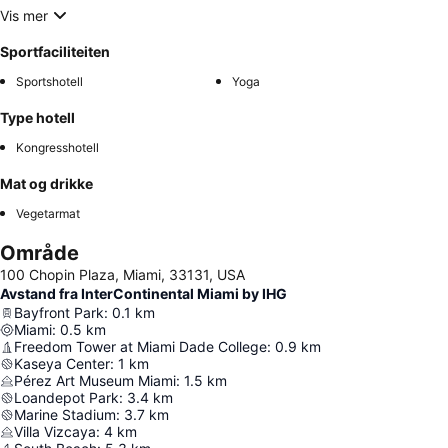
Vis mer
Sportfaciliteiten
Sportshotell
Yoga
Type hotell
Kongresshotell
Mat og drikke
Vegetarmat
Område
100 Chopin Plaza, Miami, 33131, USA
Avstand fra InterContinental Miami by IHG
Bayfront Park
:
0.1
km
Miami
:
0.5
km
Freedom Tower at Miami Dade College
:
0.9
km
Kaseya Center
:
1
km
Pérez Art Museum Miami
:
1.5
km
Loandepot Park
:
3.4
km
Marine Stadium
:
3.7
km
Villa Vizcaya
:
4
km