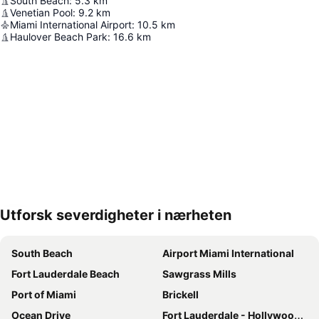
South Beach
:
5.3
km
Venetian Pool
:
9.2
km
Miami International Airport
:
10.5
km
Haulover Beach Park
:
16.6
km
Utforsk severdigheter i nærheten
Utvid kartet
South Beach
Airport Miami International
Fort Lauderdale Beach
Sawgrass Mills
Port of Miami
Brickell
Ocean Drive
Fort Lauderdale - Hollywood International Airport