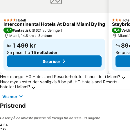
Hotell
Hotel
4 Stjerner
3 Stjerne
Intercontinental Hotels At Doral Miami By Ihg
Staybri
8,7
8,4
Fantastisk
(
8 621 vurderinger
)
Veldi
Miami, 14.8 km til Sentrum
Miami, 
1 499 kr
89
fra
fra
Se priser fra
15 nettsteder
Se pris
Se priser
Ofte stilte spørsmål om Miami
Hvor mange IHG Hotels and Resorts-hoteller finnes det i Miami?
Hvor mye koster det vanligvis å bo på IHG Hotels and Resorts-
hoteller i Miami?
Vis mer
Pristrend
Basert på de laveste prisene på trivago fra de siste 30 dagene
4 34
7 kr