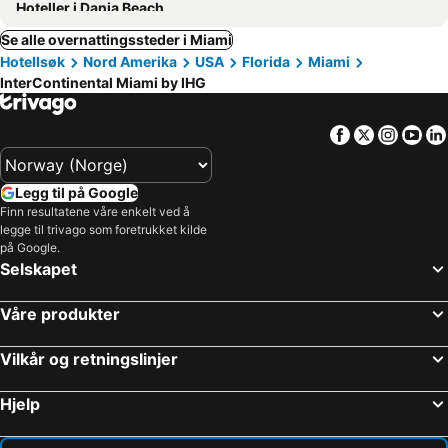
Hoteller i Dania Beach
Se alle overnattingssteder i Miami
Hotellsøk
Nord Amerika
USA
Florida
Miami
InterContinental Miami by IHG
Facebook
Twitter
Insta
Yo
Legg til på Google
Finn resultatene våre enkelt ved å
legge til trivago som foretrukket kilde
på Google.
Selskapet
Våre produkter
Vilkår og retningslinjer
Hjelp