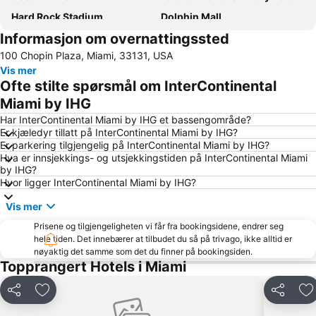
Hard Rock Stadium
Dolphin Mall
Informasjon om overnattingssted
Port Everglades
Art Deco District
100 Chopin Plaza, Miami, 33131, USA
Aventura Mall
Miami Beach Boardwalk
Vis mer
Las Olas Boulevard
Coconut Grove
Ofte stilte spørsmål om InterContinental
Miami Beach Convention Center
Downtown Miami
Miami by IHG
Bayfront Park
Vizcaya Museum and Gardens
Har InterContinental Miami by IHG et bassengområde?
Er kjæledyr tillatt på InterContinental Miami by IHG?
Bayside District
Miami Beach Marina
Er parkering tilgjengelig på InterContinental Miami by IHG?
Hva er innsjekkings- og utsjekkingstiden på InterContinental Miami
Hard Rock Cafe Miami
Kaseya Center
by IHG?
Miami Beach Visitor Center
Bayside Marketplace
Hvor ligger InterContinental Miami by IHG?
Collins Avenue
The Galleria at Ft Lauderdale
Vis mer
Bay Cruise Evening
FORT LAUDERDALE INTERNATIONAL BOAT SHOW
Prisene og tilgjengeligheten vi får fra bookingsidene, endrer seg
hele tiden. Det innebærer at tilbudet du så på trivago, ikke alltid er
Chase Stadium
Freedom Tower
nøyaktig det samme som det du finner på bookingsiden.
Miami River
Midtown
Topprangert Hotels i Miami
Coral Way
Design District
Del
Legg til i favoritter
Del
Le
Lincoln Road Shops
FIU Stadium