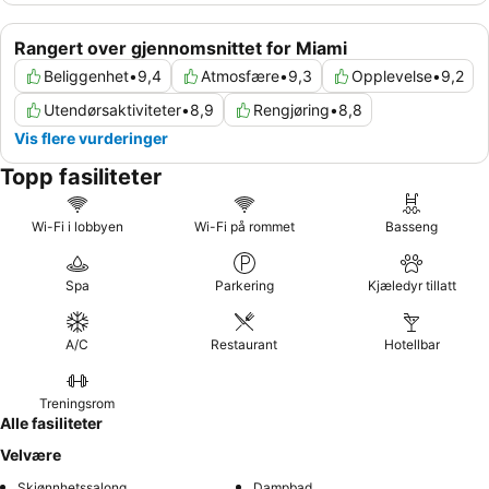
Rangert over gjennomsnittet for Miami
Beliggenhet
•
9,4
Atmosfære
•
9,3
Opplevelse
•
9,2
Utendørsaktiviteter
•
8,9
Rengjøring
•
8,8
Vis flere vurderinger
Topp fasiliteter
Wi-Fi i lobbyen
Wi-Fi på rommet
Basseng
Spa
Parkering
Kjæledyr tillatt
A/C
Restaurant
Hotellbar
Treningsrom
Alle fasiliteter
Velvære
Skjønnhetssalong
Dampbad