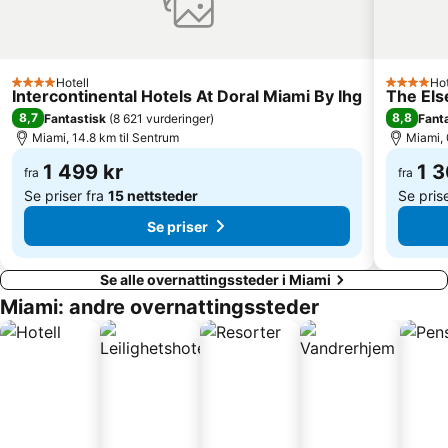
The Fort Lauderdale Ghost Tours
Cat Cay Airport
Metromover
Biscayne Island
Venetian Islands
Regal Cinemas South Beach Stadium 18 Movie Theater
Hotell
Hot
4 Stjerner
4 Stjerne
Intercontinental Hotels At Doral Miami By Ihg
The Els
Lincoln Road
Lummus Park
8,7
8,8
Fantastisk
(
8 621 vurderinger
)
Fant
Miami Beach Gay Pride
Bal Harbour Shops
Miami, 14.8 km til Sentrum
Miami, 
Tamiami Trail
1 499 kr
1 3
fra
fra
Se priser fra
15 nettsteder
Se pris
Se priser
Se alle overnattingssteder i Miami
Miami: andre overnattingssteder