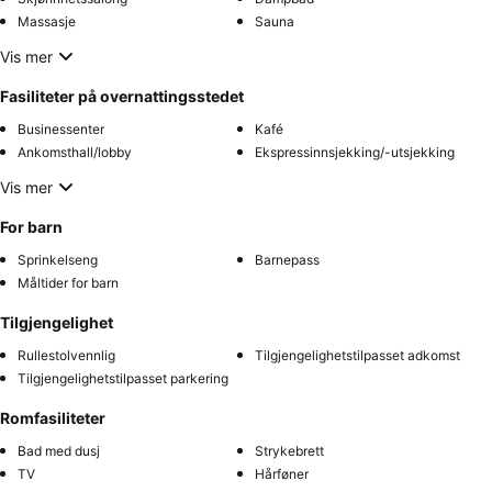
Massasje
Sauna
Vis mer
Fasiliteter på overnattingsstedet
Businessenter
Kafé
Ankomsthall/lobby
Ekspressinnsjekking/-utsjekking
Vis mer
For barn
Sprinkelseng
Barnepass
Måltider for barn
Tilgjengelighet
Rullestolvennlig
Tilgjengelighetstilpasset adkomst
Tilgjengelighetstilpasset parkering
Romfasiliteter
Bad med dusj
Strykebrett
TV
Hårføner