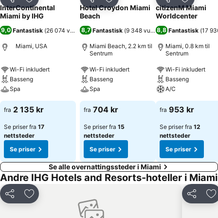
Del
Legg til i favoritter
Del
Legg til i favoritter
Del
Legg til i
InterContinental
Hotel Croydon Miami
citizenM Miami
Miami by IHG
Beach
Worldcenter
9,0
8,7
8,8
Fantastisk
(
26 074 vurderinger
Fantastisk
)
(
9 348 vurderinger
Fantastisk
)
(
17 93
Miami, USA
Miami Beach, 2.2 km til
Miami, 0.8 km til
Sentrum
Sentrum
Wi-Fi inkludert
Wi-Fi inkludert
Wi-Fi inkludert
Basseng
Basseng
Basseng
Spa
Spa
A/C
2 135 kr
704 kr
953 kr
fra
fra
fra
Se priser fra
17
Se priser fra
15
Se priser fra
12
nettsteder
nettsteder
nettsteder
Se priser
Se priser
Se priser
Se alle overnattingssteder i Miami
Andre IHG Hotels and Resorts-hoteller i Miami
Del
Legg til i favoritter
Del
Le