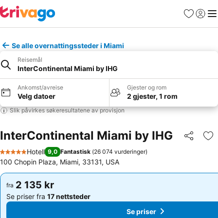
Favoritter
Logg i
Me
Se alle overnattingssteder i Miami
Reisemål
InterContinental Miami by IHG
Ankomst/avreise
Gjester og rom
Velg datoer
2 gjester, 1 rom
Slik påvirkes søkeresultatene av provisjon
InterContinental Miami by IHG
Del
Leg
Hotell
9,0
Fantastisk
(
26 074 vurderinger
)
5 Stjerner
100 Chopin Plaza, Miami, 33131, USA
2 135 kr
2 135 kr
fra
fra
Se priser fra
17 nettsteder
Se priser fra
17 nettsteder
Se priser
Se priser