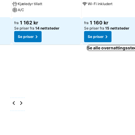
Kjæledyr tillatt
Wi-Fi inkludert
A/C
1 162 kr
1 160 kr
fra
fra
Se priser fra
14 nettsteder
Se priser fra
15 nettsteder
Se priser
Se priser
Se alle overnattingssted