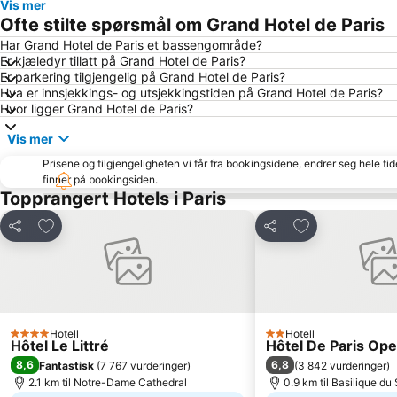
Vis mer
Ofte stilte spørsmål om Grand Hotel de Paris
Har Grand Hotel de Paris et bassengområde?
Er kjæledyr tillatt på Grand Hotel de Paris?
Er parkering tilgjengelig på Grand Hotel de Paris?
Hva er innsjekkings- og utsjekkingstiden på Grand Hotel de Paris?
Hvor ligger Grand Hotel de Paris?
Vis mer
Prisene og tilgjengeligheten vi får fra bookingsidene, endrer seg hele ti
finner på bookingsiden.
Topprangert Hotels i Paris
Legg til i favoritter
Legg til i favori
Del
Del
Hotell
Hotell
4 Stjerner
2 Stjerner
Hôtel Le Littré
Hôtel De Paris Ope
8,6
6,8
Fantastisk
(
7 767 vurderinger
)
(
3 842 vurderinger
)
2.1 km til Notre-Dame Cathedral
0.9 km til Basilique d