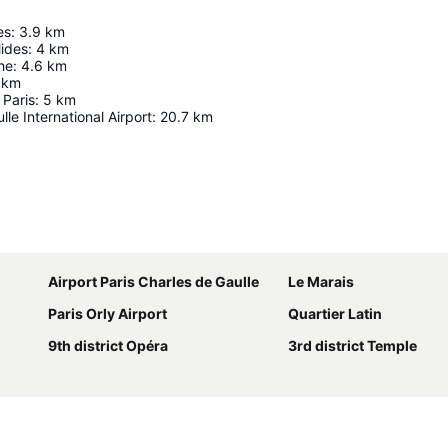
es
:
3.9
km
lides
:
4
km
he
:
4.6
km
km
Paris
:
5
km
le International Airport
:
20.7
km
Utvid kartet
Airport Paris Charles de Gaulle
Le Marais
Paris Orly Airport
Quartier Latin
9th district Opéra
3rd district Temple