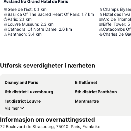
Avstand fra Grand Hotel de Paris
Gare de l'Est
:
0.1
km
Champs Élysé
Basilica Of The Sacred Heart Of Paris
:
1.7
km
Hôtel des Inva
Paris
:
2.1
km
Arc De Triomp
Louvre Museum
:
2.3
km
Eiffel Tower
:
5
Cathedral Of Notre Dame
:
2.6
km
Catacombs Of 
Pantheon
:
3.4
km
Charles De Gaul
Utforsk severdigheter i nærheten
Disneyland Paris
Eiffeltårnet
6th district Luxembourg
5th district Panthéon
1st district Louvre
Montmartre
Vis mer
Informasjon om overnattingssted
72 Boulevard de Strasbourg, 75010, Paris, Frankrike