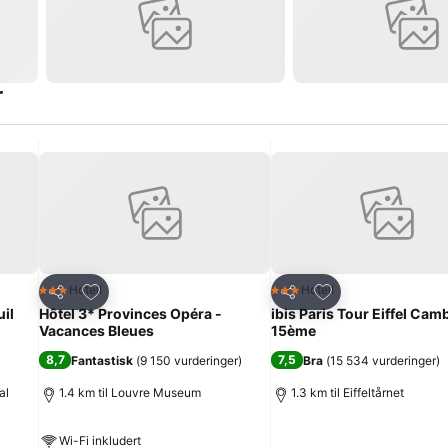
r
Legg til i favoritter
Legg til i favoritte
Hotell
Hotell
3 Stjerner
3 Stjerner
Del
Del
uil
Hôtel 3* Provinces Opéra -
ibis Paris Tour Eiffel Ca
Vacances Bleues
15ème
8,7
7,5
Fantastisk
(
9 150 vurderinger
)
Bra
(
15 534 vurderinger
)
al
1.4 km til Louvre Museum
1.3 km til Eiffeltårnet
Wi-Fi inkludert