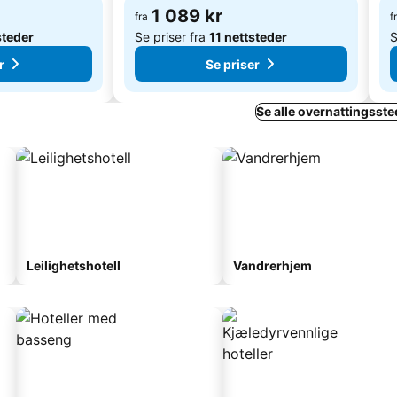
1 089 kr
fra
f
steder
Se priser fra
11 nettsteder
S
r
Se priser
Se alle overnattingssted
Leilighetshotell
Vandrerhjem