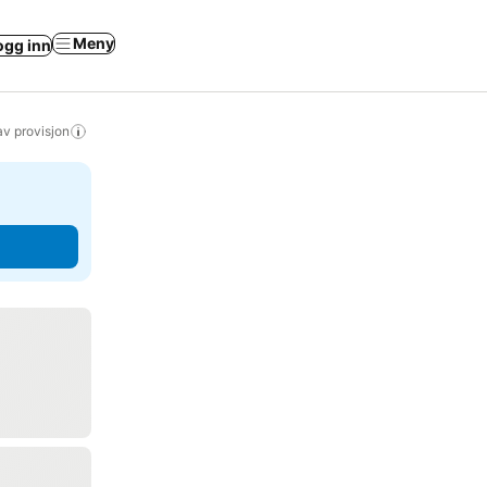
Meny
ogg inn
av provisjon