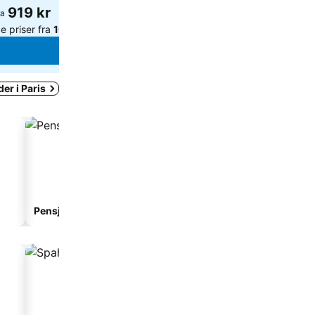
919 kr
1 902 kr
ra
fra
e priser fra
16 nettsteder
Se priser fra
15 
Se priser
Se p
er i Paris
Pensjonat
Leilighetshotell