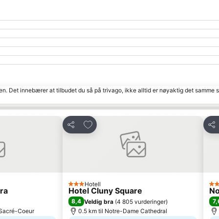
den. Det innebærer at tilbudet du så på trivago, ikke alltid er nøyaktig det samme
tter
Legg til i favoritter
Del
Del
Hotell
3 Stjerner
4 S
ra
Hotel Cluny Square
No
8,4
7,
Veldig bra
(
4 805 vurderinger
)
u Sacré-Coeur
0.5 km til Notre-Dame Cathedral