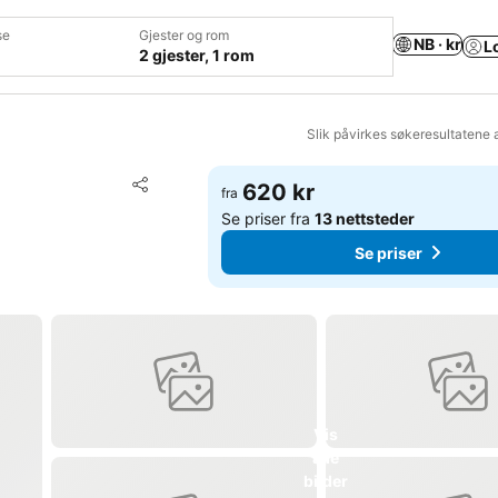
se
Gjester og rom
NB · kr
L
2 gjester, 1 rom
Slik påvirkes søkeresultatene 
Legg til i favoritter
620 kr
fra
Del
Se priser fra
13 nettsteder
Se priser