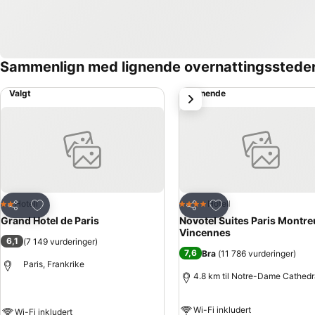
Sammenlign med lignende overnattingsstede
Valgt
Lignende
Neste
Legg til i favoritter
Legg til i favoritter
Hotell
Hotell
2 Stjerner
4 Stjerner
Del
Del
Grand Hotel de Paris
Novotel Suites Paris Montre
Vincennes
6,1
(
7 149 vurderinger
)
7,6
Bra
(
11 786 vurderinger
)
Paris, Frankrike
4.8 km til Notre-Dame Cathedr
Wi-Fi inkludert
Wi-Fi inkludert