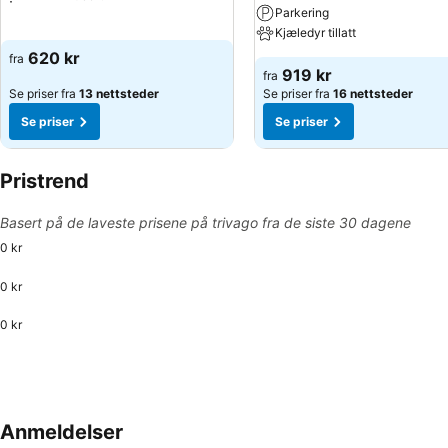
Parkering
Kjæledyr tillatt
620 kr
fra
919 kr
fra
Se priser fra
13 nettsteder
Se priser fra
16 nettsteder
Se priser
Se priser
Pristrend
Basert på de laveste prisene på trivago fra de siste 30 dagene
0 kr
0 kr
0 kr
Anmeldelser