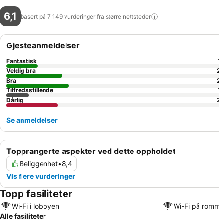
6,1
basert på 7 149 vurderinger fra større
nettsteder
Gjesteanmeldelser
Fantastisk
Veldig bra
Bra
Tilfredsstillende
Dårlig
Se anmeldelser
Topprangerte aspekter ved dette oppholdet
Beliggenhet
•
8,4
Vis flere vurderinger
Topp fasiliteter
Wi-Fi i lobbyen
Wi-Fi på rom
Alle fasiliteter