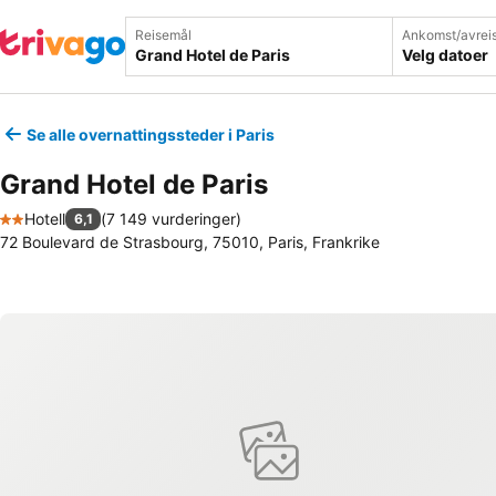
Reisemål
Ankomst/avrei
Velg datoer
Se alle overnattingssteder i Paris
Grand Hotel de Paris
Hotell
(
7 149 vurderinger
)
6,1
2 Stjerner
72 Boulevard de Strasbourg, 75010, Paris, Frankrike