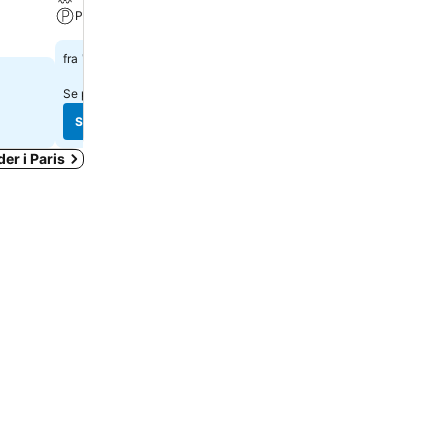
Parkering
Restaurant
1 902 kr
966 kr
fra
fra
Se priser fra
15 nettsteder
Se priser fra
9 nettsteder
Se priser
Se priser
er i Paris