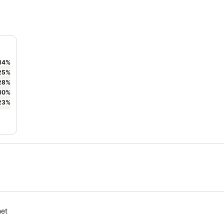
14
%
25
%
28
%
10
%
23
%
met