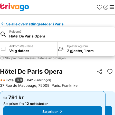
Favoritter
Logg i
Me
Se alle overnattingssteder i Paris
Reisemål
Hôtel De Paris Opera
Ankomst/avreise
Gjester og rom
Velg datoer
2 gjester, 1 rom
Slik påvirkes søkeresultatene av provisjon
Hôtel De Paris Opera
Del
Leg
Hotell
6,8
(
3 842 vurderinger
)
2 Stjerner
37 Rue de Maubeuge, 75009, Paris, Frankrike
791 kr
791 kr
fra
fra
Se priser fra
12 nettsteder
Se priser fra
12 nettsteder
Se priser
Se priser