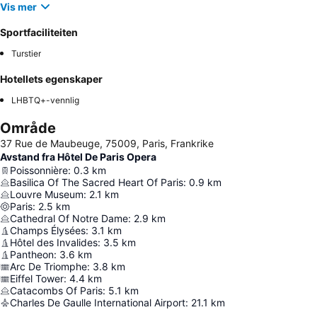
Vis mer
Sportfaciliteiten
Turstier
Hotellets egenskaper
LHBTQ+-vennlig
Område
37 Rue de Maubeuge, 75009, Paris, Frankrike
Avstand fra Hôtel De Paris Opera
Poissonnière
:
0.3
km
Basilica Of The Sacred Heart Of Paris
:
0.9
km
Louvre Museum
:
2.1
km
Paris
:
2.5
km
Cathedral Of Notre Dame
:
2.9
km
Champs Élysées
:
3.1
km
Hôtel des Invalides
:
3.5
km
Pantheon
:
3.6
km
Arc De Triomphe
:
3.8
km
Eiffel Tower
:
4.4
km
Catacombs Of Paris
:
5.1
km
Charles De Gaulle International Airport
:
21.1
km