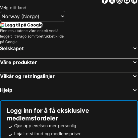
Facebook
Twitter
Insta
Yo
Velg ditt land
Legg til på Google
Finn resultatene våre enkelt ved å
legge til trivago som foretrukket kilde
på Google.
Selskapet
Våre produkter
Vilkår og retningslinjer
Hjelp
Logg inn for å få eksklusive
medlemsfordeler
Gjør opplevelsen mer personlig
Lojalitetstilbud og medlemspriser