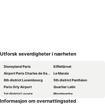
Utforsk severdigheter i nærheten
Utvid kartet
Disneyland Paris
Eiffeltårnet
Airport Paris Charles de Gaulle
Le Marais
6th district Luxembourg
5th district Panthéon
Paris Orly Airport
Quartier Latin
1st district Louvre
Montmartre
Informasjon om overnattingssted
9th district Opéra
3rd district Temple