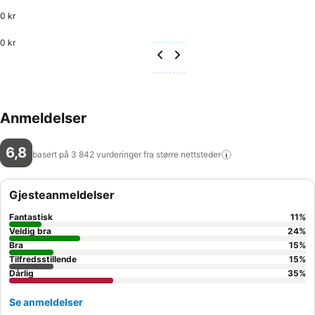
0 kr
0 kr
Anmeldelser
6,8
basert på 3 842 vurderinger fra større
nettsteder
Gjesteanmeldelser
Fantastisk
11
%
Veldig bra
24
%
Bra
15
%
Tilfredsstillende
15
%
Dårlig
35
%
Se anmeldelser