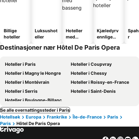
Billige
Luksushot
Hoteller
Kjæledyrv
Spah
hoteller
eller
med
ennlige
r
basseng
hoteller
Destinasjoner nær Hôtel De Paris Opera
Hoteller i Paris
Hoteller i Coupvray
Hoteller i Magny le Hongre
Hoteller i Chessy
Hoteller i Montévrain
Hoteller i Roissy-en-France
Hoteller i Serris
Hoteller i Saint-Denis
Hoteller i Boulogne-Billancourt
Se alle overnattingssteder i Paris
Hotellsøk
Europa
Frankrike
Île-de-France
Paris
Paris
Hôtel De Paris Opera