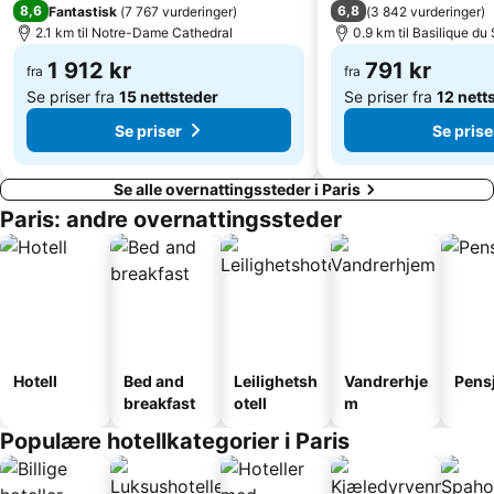
8,6
6,8
Fantastisk
(
7 767 vurderinger
)
(
3 842 vurderinger
)
Galeries Lafayette
10th district Entrepôt
2.1 km til Notre-Dame Cathedral
0.9 km til Basilique d
Paris Expo Porte de Versailles
Palais Garnier Opera National de Paris
1 912 kr
791 kr
fra
fra
14th district Observatoire
Basilique du Sacré-Coeur
Se priser fra
15 nettsteder
Se priser fra
12 nett
Se priser
Se prise
Se alle overnattingssteder i Paris
Paris: andre overnattingssteder
Hotell
Bed and
Leilighetsh
Vandrerhje
Pens
breakfast
otell
m
Populære hotellkategorier i Paris