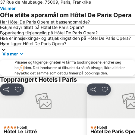
37 Rue de Maubeuge, 75009, Paris, Frankrike
4th district Hôtel-de-Ville
Champs Elysées
Vis mer
Gare du Nord Paris
Gare de Lyon
Ofte stilte spørsmål om Hôtel De Paris Opera
7th district Palais Bourbon
St-Germain-des-Prés
Har Hôtel De Paris Opera et bassengområde?
Er kjæledyr tillatt på Hôtel De Paris Opera?
8th district Élysée
18th district la Butte-Montmartre
Er parkering tilgjengelig på Hôtel De Paris Opera?
2nd district la Bourse
Triumfbuen
Hva er innsjekkings- og utsjekkingstiden på Hôtel De Paris Opera?
Hvor ligger Hôtel De Paris Opera?
Notre-Dame Cathedral
Montparnasse
Vis mer
Charles de Gaulle - Étoile Metro Station
11th district Popincourt
Prisene og tilgjengeligheten vi får fra bookingsidene, endrer seg
Louvre Museum
Stade de France
hele tiden. Det innebærer at tilbudet du så på trivago, ikke alltid er
Les Halles
Saint-Germain-des-Prés Metro Station
nøyaktig det samme som det du finner på bookingsiden.
Topprangert Hotels i Paris
Parc des Princes
Jardin du Luxembourg
Montparnasse Train station
Gare de l'Est
Del
Legg til i favoritter
Del
Legg til i favo
Châtelet Metro Station
16th district Passy
Gare du Nord Metro Station
15th district Vaugirard
Panthéon
13th district Gobelins
Notre-Dame
Batignolles
Hotell
Hotell
4 Stjerner
2 Stjerner
Hôtel Le Littré
Hôtel De Paris Ope
12th district Reuilly
Moulin Rouge