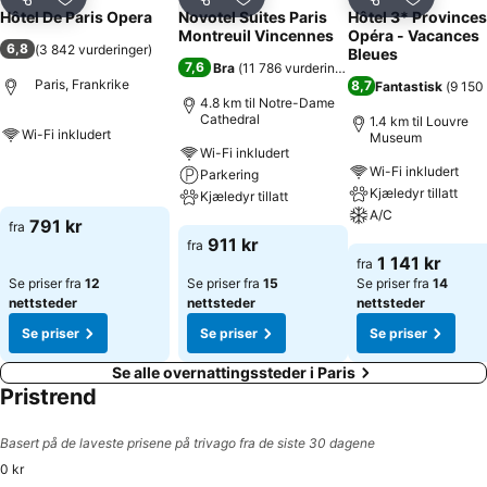
Del
Legg til i favoritter
Del
Legg til i favoritter
Del
Legg til i
Hôtel De Paris Opera
Novotel Suites Paris
Hôtel 3* Provinces
Montreuil Vincennes
Opéra - Vacances
6,8
(
3 842 vurderinger
)
Bleues
7,6
Bra
(
11 786 vurderinger
)
Paris, Frankrike
8,7
Fantastisk
(
9 150
4.8 km til Notre-Dame
Cathedral
1.4 km til Louvre
Wi-Fi inkludert
Museum
Wi-Fi inkludert
Wi-Fi inkludert
Se priser
Parkering
Kjæledyr tillatt
Kjæledyr tillatt
A/C
791 kr
fra
Se priser
911 kr
fra
Se priser
1 141 kr
fra
Se priser fra
12
Se priser fra
15
Se priser fra
14
nettsteder
nettsteder
nettsteder
Se priser
Se priser
Se priser
Se alle overnattingssteder i Paris
Pristrend
Basert på de laveste prisene på trivago fra de siste 30 dagene
0 kr