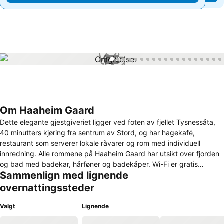
1 / 58
Om Haaheim Gaard
Dette elegante gjestgiveriet ligger ved foten av fjellet Tysnessåta,
40 minutters kjøring fra sentrum av Stord, og har hagekafé,
restaurant som serverer lokale råvarer og rom med individuell
innredning. Alle rommene på Haaheim Gaard har utsikt over fjorden
og bad med badekar, hårføner og badekåper. Wi-Fi er gratis
Sammenlign med lignende
overalt. Grønnsaker, frukt og urter høstes av Haaheims egen
gartner, og serveres på gjestgiveriet. Overnattingsstedet har en
overnattingssteder
gårdsbutikk som selger delikatesser fra området. Fotturer, sykling
og fisking er populære aktiviteter i området, og du kan leie sykkel
Valgt
Lignende
på stedet. Dalen golfklubb ligger 700 meter unna, og Bergen ligger