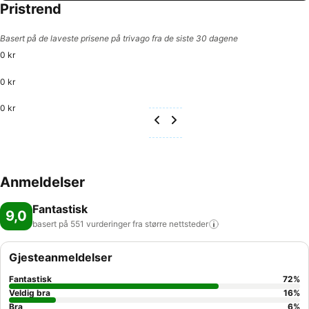
Pristrend
Basert på de laveste prisene på trivago fra de siste 30 dagene
0 kr
0 kr
0 kr
Anmeldelser
Fantastisk
9,0
basert på 551 vurderinger fra større
nettsteder
Gjesteanmeldelser
Fantastisk
72
%
Veldig bra
16
%
Bra
6
%