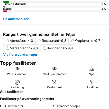
Tilfredsstillende
2
%
Dårlig
4
%
Se anmeldelser
Rangert over gjennomsnittet for Fitjar
Atmosfære
•
10
Restaurant
•
9,8
Opplevelse
•
9,7
Matservering
•
9,6
Beliggenhet
•
9,4
Vis flere vurderinger
Topp fasiliteter
Wi-Fi i lobbyen
Wi-Fi på rommet
Spa
Parkering
Restaurant
Hotellbar
Alle fasiliteter
Fasiliteter på overnattingsstedet
Businessenter
Arkade/videospill