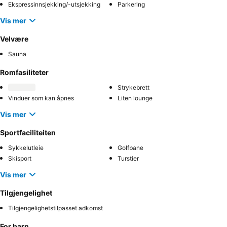
Ekspressinnsjekking/-utsjekking
Parkering
Vis mer
Velvære
Sauna
Romfasiliteter
Strykebrett
Vinduer som kan åpnes
Liten lounge
Vis mer
Sportfaciliteiten
Sykkelutleie
Golfbane
Skisport
Turstier
Vis mer
Tilgjengelighet
Tilgjengelighetstilpasset adkomst
For barn