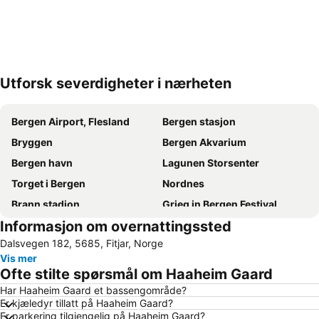
Utforsk severdigheter i nærheten
Utvid kartet
Bergen Airport, Flesland
Bergen stasjon
Bryggen
Bergen Akvarium
Bergen havn
Lagunen Storsenter
Torget i Bergen
Nordnes
Brann stadion
Grieg in Bergen Festival
Informasjon om overnattingssted
Bergen Storsenter
Hurtigruteterminalen
Dalsvegen 182, 5685, Fitjar, Norge
Hardanger Fjord
Fløibanen AS
Vis mer
Lysefjord
Byparken
Ofte stilte spørsmål om Haaheim Gaard
Stord Airport
Fantoft Stavkirke
Har Haaheim Gaard et bassengområde?
Er kjæledyr tillatt på Haaheim Gaard?
Bergens-Expressen
Bergen Cable
Er parkering tilgjengelig på Haaheim Gaard?