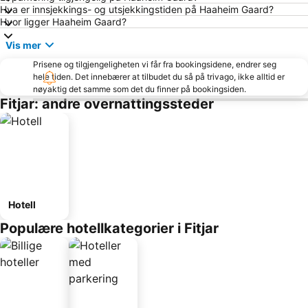
7th Competition Law and Economics European Network Workhop
Håkonshallen
Hva er innsjekkings- og utsjekkingstiden på Haaheim Gaard?
Hvor ligger Haaheim Gaard?
Bergen Kunstmuseum
8th North Atlantic Seafood Conferenc
Vis mer
Old Bergen
Artic Ocean Acidification International Conference
Prisene og tilgjengeligheten vi får fra bookingsidene, endrer seg
2nd Euroson School in (CEUS) and (EUS)
Whiskey Meet 2013
hele tiden. Det innebærer at tilbudet du så på trivago, ikke alltid er
Nordic Media Festival
Nordic Congress of Radiology and Radiography 2013
nøyaktig det samme som det du finner på bookingsiden.
Fitjar: andre overnattingssteder
International Police Association Meeting
Domkirken
Mariakirken
OCEAN 2013: The world's leading professional association for the advancement of technology
20th One Day Seminar of Society of Petroleum Engineers 2013
Hafen Vaagen
Hotell
Populære hotellkategorier i Fitjar