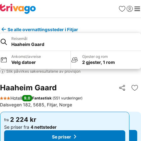
Favoritter
Logg i
Me
Se alle overnattingssteder i Fitjar
Reisemål
Haaheim Gaard
Ankomst/avreise
Gjester og rom
Velg datoer
2 gjester, 1 rom
Slik påvirkes søkeresultatene av provisjon
Haaheim Gaard
Del
Leg
Hotell
9,0
Fantastisk
(
551 vurderinger
)
3 Stjerner
Dalsvegen 182, 5685, Fitjar, Norge
2 224 kr
2 224 kr
fra
fra
Se priser fra
4 nettsteder
Se priser fra
4 nettsteder
Se priser
Se priser