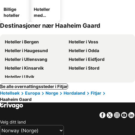
Billige
Hoteller
hoteller
med
parkering
Destinasjoner nær Haaheim Gaard
Hoteller i Bergen
Hoteller i Voss
Hoteller i Haugesund
Hoteller i Odda
Hoteller i Ullensvang
Hoteller i Eidfjord
Hoteller i Kinsarvik
Hoteller i Stord
Hoteller i Ulvik
Se alle overnattingssteder i Fitjar
Hotellsøk
Europa
Norge
Hordaland
Fitjar
Haaheim Gaard
Facebook
Twitter
Insta
Yo
Velg ditt land