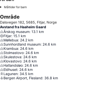
Måltider for barn
Område
Dalsvegen 182, 5685, Fitjar, Norge
Avstand fra Haaheim Gaard
Årskog museum
:
13.1
km
Fitjar
:
15.1
km
Møllebua
:
24.2
km
Sunnhordland museum
:
24.6
km
Krambua
:
24.6
km
Stolmastovo
:
24.6
km
Skulestova
:
24.6
km
Klovastovo
:
24.6
km
Hatlandsløo
:
24.6
km
Eldhuset
:
24.6
km
Lagunen
:
34.5
km
Bergen Airport, Flesland
:
36.8
km