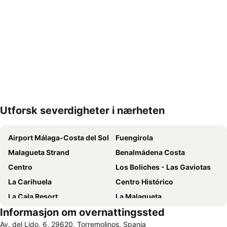
Utforsk severdigheter i nærheten
Utvid kartet
Airport Málaga-Costa del Sol
Fuengirola
Malagueta Strand
Benalmádena Costa
Centro
Los Boliches - Las Gaviotas
La Carihuela
Centro Histórico
La Cala Resort
La Malagueta
Informasjon om overnattingssted
Carvajal
Puerto Banús
Av. del Lido, 6, 29620, Torremolinos, Spania
Nueva Andalucía
Centro Comercial Málaga Plaza