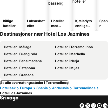
Billige
Luksushot
Hoteller
Kjæledyrv
Spah
hoteller
eller
med
ennlige
r
basseng
hoteller
Destinasjoner nær Hotel Los Jazmines
Hoteller i Málaga
Hoteller i Torremolinos
Hoteller i Fuengirola
Hoteller i Marbella
Hoteller i Benalmadena
Hoteller i Nerja
Hoteller i Estepona
Hoteller i Mijas
Hoteller i Granada
Se alle overnattingssteder i Torremolinos
Hotellsøk
Europa
Spania
Andalusia
Torremolinos
Hotel Los Jazmines
Facebook
Twitter
Insta
Yo