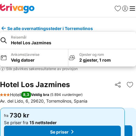
Favoritter
Logg i
Me
Se alle overnattingssteder i Torremolinos
Reisemål
Hotel Los Jazmines
Ankomst/avreise
Gjester og rom
Velg datoer
2 gjester, 1 rom
Slik påvirkes søkeresultatene av provisjon
Hotel Los Jazmines
Del
Leg
Hotell
8,3
Veldig bra
(
5 894 vurderinger
)
3 Stjerner
Av. del Lido, 6, 29620, Torremolinos, Spania
730 kr
730 kr
fra
fra
Se priser fra
15 nettsteder
Se priser fra
15 nettsteder
Se priser
Se priser