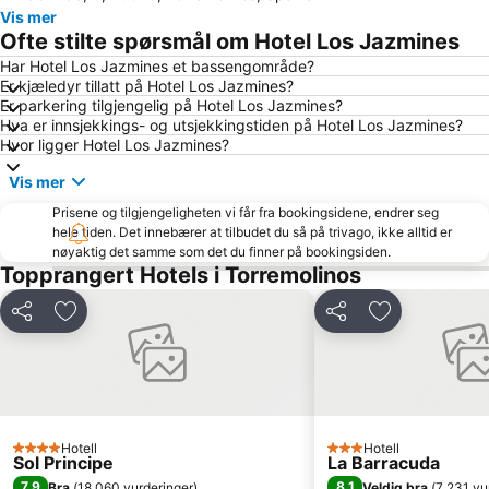
Vis mer
San Pedro Alcántara
Marbella Golf & Country Club
Ofte stilte spørsmål om Hotel Los Jazmines
Benalmádena Pueblo
Teatro del Soho
Har Hotel Los Jazmines et bassengområde?
Er kjæledyr tillatt på Hotel Los Jazmines?
El Palo
Pedregalejo
Er parkering tilgjengelig på Hotel Los Jazmines?
Guadalmina Club de Golf
Torrequebrada
Hva er innsjekkings- og utsjekkingstiden på Hotel Los Jazmines?
Hvor ligger Hotel Los Jazmines?
Los Álamos
Ayuntamiento de Marbella
Vis mer
Pedregalejo
Arroyo de la Miel
Prisene og tilgjengeligheten vi får fra bookingsidene, endrer seg
Torremuelle
Casino Marbella
hele tiden. Det innebærer at tilbudet du så på trivago, ikke alltid er
Paseo Maritimo La Carihuela
Guadalmar
nøyaktig det samme som det du finner på bookingsiden.
Topprangert Hotels i Torremolinos
Torreblanca
Playamar
Torrequebrada
Huelin
Del
Legg til i favoritter
Del
Legg til i favo
Alcazaba
Paseo Marítimo Rey de España
De Calahonda
Nikki Beach
El Faro
Puerto de Málaga
Cala del Moral
Puerto José Banús
Hotell
Hotell
4 Stjerner
3 Stjerner
Sol Principe
La Barracuda
El Perchel
Parque de Málaga
7,9
8,1
Bra
(
18 060 vurderinger
)
Veldig bra
(
7 231 vu