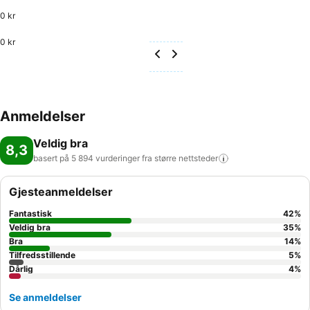
0 kr
0 kr
Anmeldelser
Veldig bra
8,3
basert på 5 894 vurderinger fra større
nettsteder
Gjesteanmeldelser
Fantastisk
42
%
Veldig bra
35
%
Bra
14
%
Tilfredsstillende
5
%
Dårlig
4
%
Se anmeldelser