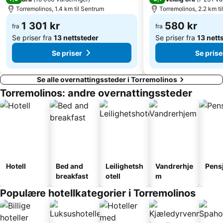
Plaza de los Naranjos
Montemar
Torremolinos, 1.4 km til Sentrum
Torremolinos, 2.2 km ti
Barcenillas
Cafestore Malaga
1 301 kr
580 kr
fra
fra
Arroyo de la Miel Train Station
Marqués de Larios
Se priser fra
13 nettsteder
Se priser fra
13 nett
Se priser
Se prise
Se alle overnattingssteder i Torremolinos
Torremolinos: andre overnattingssteder
Hotell
Bed and
Leilighetsh
Vandrerhje
Pens
breakfast
otell
m
Populære hotellkategorier i Torremolinos