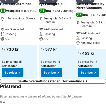
Del
Legg til i favoritter
Del
Legg til i favoritter
Del
Legg til i
Hotel Los Jazmines
Pyr Fuengirola
Hotel El Puerto by
Pierre Vacances
8,3
7,6
Veldig bra
(
5 894 vurderinger
)
Bra
(
5 653 vurderinger
)
7,7
Bra
(
11 536 vurde
Torremolinos, Spania
Fuengirola, 0.6 km til
Sentrum
Fuengirola, 0.3 km t
Sentrum
Wi-Fi inkludert
Wi-Fi inkludert
Wi-Fi inkludert
Basseng
Basseng
Basseng
A/C
A/C
Kjæledyr tillatt
Se priser
Se priser
730 kr
577 kr
fra
fra
Se priser
453 kr
fra
Se priser fra
15
Se priser fra
15
Se priser fra
14
nettsteder
nettsteder
nettsteder
Se priser
Se priser
Se priser
Se alle overnattingssteder i Torremolinos
Pristrend
Basert på de laveste prisene på trivago fra de siste 30 dagene
0 kr