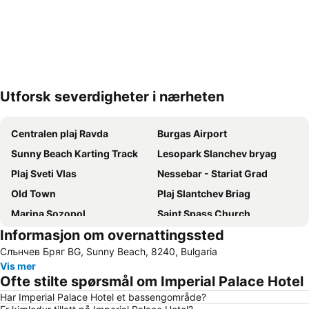
Utforsk severdigheter i nærheten
Utvid kartet
Centralen plaj Ravda
Burgas Airport
Sunny Beach Karting Track
Lesopark Slanchev bryag
Plaj Sveti Vlas
Nessebar - Stariat Grad
Old Town
Plaj Slantchev Briag
Marina Sozopol
Saint Spass Church
Informasjon om overnattingssted
Bus station Sunny Beach
New Beach Sveti Vlas
Слънчев Бряг BG, Sunny Beach, 8240, Bulgaria
Sveti Stefan
Port of Nessebar
Vis mer
Stariat grad Pomorie
Sveti Georgi
Ofte stilte spørsmål om Imperial Palace Hotel
Sarafovo
Royal Beach Mall
Har Imperial Palace Hotel et bassengområde?