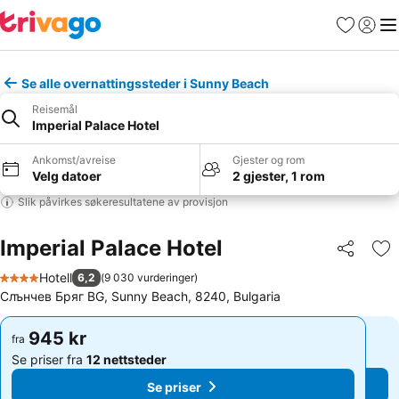
Favoritter
Logg i
Me
Se alle overnattingssteder i Sunny Beach
Reisemål
Imperial Palace Hotel
Ankomst/avreise
Gjester og rom
Velg datoer
2 gjester, 1 rom
Slik påvirkes søkeresultatene av provisjon
Imperial Palace Hotel
Del
Leg
Hotell
6,2
(
9 030 vurderinger
)
4 Stjerner
Слънчев Бряг BG, Sunny Beach, 8240, Bulgaria
945 kr
945 kr
fra
fra
Se priser fra
12 nettsteder
Se priser fra
12 nettsteder
Se priser
Se priser