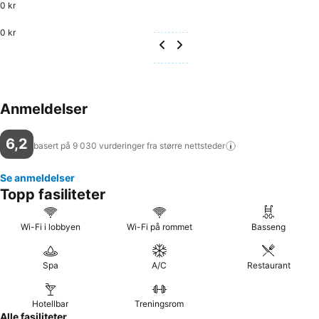
0 kr
0 kr
Anmeldelser
6,2
basert på 9 030 vurderinger fra større
nettsteder
Se anmeldelser
Topp fasiliteter
Wi-Fi i lobbyen
Wi-Fi på rommet
Basseng
Spa
A/C
Restaurant
Hotellbar
Treningsrom
Alle fasiliteter