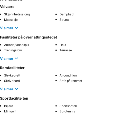
Velvære
Skjønnhetssalong
Dampbad
Massasje
Sauna
Vis mer
Fasiliteter på overnattingsstedet
Arkade/videospill
Heis
Treningsrom
Terrasse
Vis mer
Romfasiliteter
Strykebrett
Aircondition
Skrivebord
Safe på rommet
Vis mer
Sportfaciliteiten
Biljard
Sportshotell
Minigolf
Bordtennis