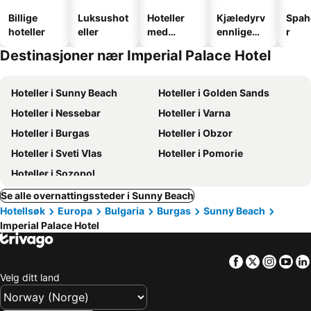
Billige
Luksushot
Hoteller
Kjæledyrv
Spah
hoteller
eller
med
ennlige
r
basseng
hoteller
Destinasjoner nær Imperial Palace Hotel
Hoteller i Sunny Beach
Hoteller i Golden Sands
Hoteller i Nessebar
Hoteller i Varna
Hoteller i Burgas
Hoteller i Obzor
Hoteller i Sveti Vlas
Hoteller i Pomorie
Hoteller i Sozopol
Se alle overnattingssteder i Sunny Beach
Hotellsøk
Europa
Bulgaria
Burgas
Sunny Beach
Imperial Palace Hotel
Facebook
Twitter
Insta
Yo
Velg ditt land