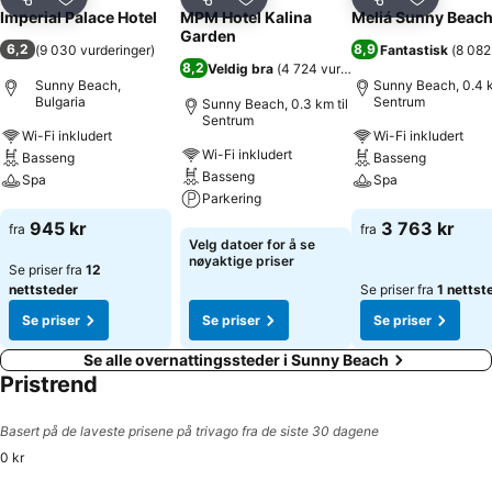
Del
Legg til i favoritter
Del
Legg til i favoritter
Del
Legg til i
Imperial Palace Hotel
MPM Hotel Kalina
Meliá Sunny Beac
Garden
6,2
8,9
(
9 030 vurderinger
)
Fantastisk
(
8 082
8,2
Veldig bra
(
4 724 vurderinger
)
Sunny Beach,
Sunny Beach, 0.4 k
Bulgaria
Sentrum
Sunny Beach, 0.3 km til
Sentrum
Wi-Fi inkludert
Wi-Fi inkludert
Wi-Fi inkludert
Basseng
Basseng
Basseng
Spa
Spa
Parkering
Se priser
Se priser
945 kr
3 763 kr
fra
fra
Se priser
Velg datoer for å se
nøyaktige priser
Se priser fra
12
nettsteder
Se priser fra
1 nettst
Se priser
Se priser
Se priser
Se alle overnattingssteder i Sunny Beach
Pristrend
Basert på de laveste prisene på trivago fra de siste 30 dagene
0 kr