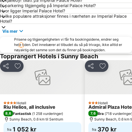
Er kjæledyr tillatt på Imperial Palace Hotel?
Action Aquapark
Cacao Beach
Er parkering tilgjengelig på Imperial Palace Hotel?
Aquapark Nessebar
Irakli Beach
Hvor ligger Imperial Palace Hotel?
Hvilke populære attraksjoner finnes i nærheten av Imperial Palace
Centralen plaj Pomorie
Vetren
Hotel?
Yahteno pristanishte
Aurelia
Vis mer
ulitsa Kraybrezhna
Sarafovo
Prisene og tilgjengeligheten vi får fra bookingsidene, endrer seg
Chernomorets
hele tiden. Det innebærer at tilbudet du så på trivago, ikke alltid er
nøyaktig det samme som det du finner på bookingsiden.
Topprangert Hotels i Sunny Beach
Del
Legg til i favoritter
Del
Legg til i favo
Hotell
Hotell
4 Stjerner
3 Stjerner
Riu Helios, all inclusive
Admiral Plaza Hote
8,6
7,6
Fantastisk
(
1 258 vurderinger
)
Bra
(
718 vurderinger
Sunny Beach, 0.6 km til Sentrum
Sunny Beach, 0.6 km t
1 052 kr
370 kr
fra
fra