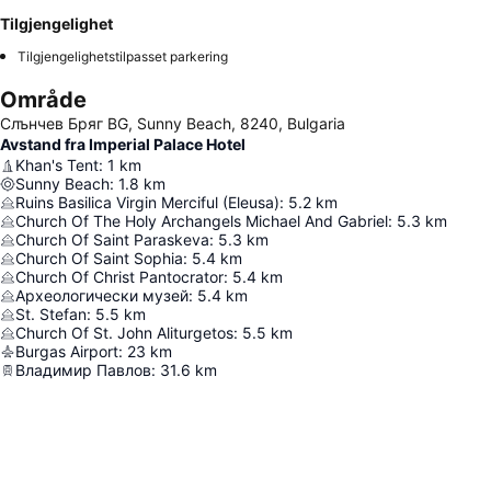
Tilgjengelighet
Tilgjengelighetstilpasset parkering
Område
Слънчев Бряг BG, Sunny Beach, 8240, Bulgaria
Avstand fra Imperial Palace Hotel
Khan's Tent
:
1
km
Sunny Beach
:
1.8
km
Ruins Basilica Virgin Merciful (Eleusa)
:
5.2
km
Church Of The Holy Archangels Michael And Gabriel
:
5.3
km
Church Of Saint Paraskeva
:
5.3
km
Church Of Saint Sophia
:
5.4
km
Church Of Christ Pantocrator
:
5.4
km
Археологически музей
:
5.4
km
St. Stefan
:
5.5
km
Church Of St. John Aliturgetos
:
5.5
km
Burgas Airport
:
23
km
Владимир Павлов
:
31.6
km