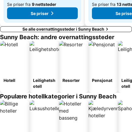
Se priser fra
9 nettsteder
Se priser fra
13 nett
Se priser
Se prise
Se alle overnattingssteder i Sunny Beach
Sunny Beach: andre overnattingssteder
Hotell
Leilighetsh
Resorter
Pensjonat
Leili
otell
otell
Populære hotellkategorier i Sunny Beach