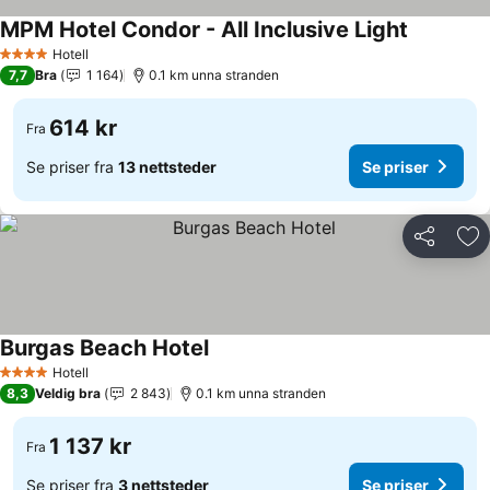
MPM Hotel Condor - All Inclusive Light
Se priser
Hotell
4 Stjerner
7,7
Bra
1 164
0.1 km unna stranden
614 kr
Fra
Se priser fra
13 nettsteder
Se priser
Del
Leg
Burgas Beach Hotel
Se priser
Hotell
4 Stjerner
8,3
Veldig bra
2 843
0.1 km unna stranden
1 137 kr
Fra
Se priser fra
3 nettsteder
Se priser