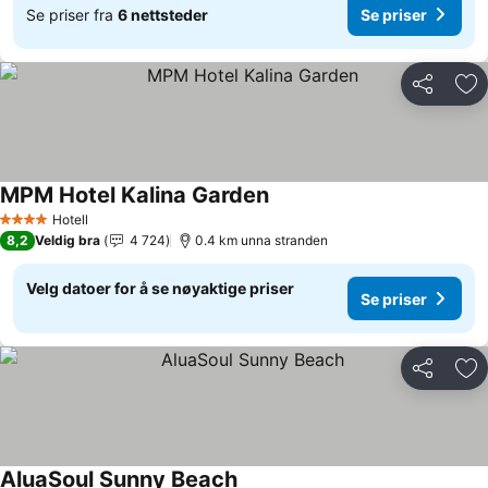
Se priser fra
6 nettsteder
Se priser
Del
Leg
MPM Hotel Kalina Garden
Se priser
Hotell
4 Stjerner
8,2
Veldig bra
4 724
0.4 km unna stranden
Velg datoer for å se nøyaktige priser
Se priser
Del
Leg
AluaSoul Sunny Beach