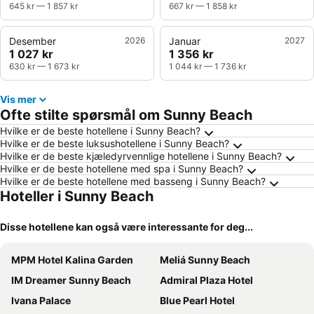
645 kr
—
1 857 kr
667 kr
—
1 858 kr
Desember
2026
Januar
2027
1 027 kr
1 356 kr
630 kr
—
1 673 kr
1 044 kr
—
1 736 kr
Vis mer
Ofte stilte spørsmål om Sunny Beach
Hvilke er de beste hotellene i Sunny Beach?
Hvilke er de beste luksushotellene i Sunny Beach?
Hvilke er de beste kjæledyrvennlige hotellene i Sunny Beach?
Hvilke er de beste hotellene med spa i Sunny Beach?
Hvilke er de beste hotellene med basseng i Sunny Beach?
Hoteller i Sunny Beach
Disse hotellene kan også være interessante for deg...
MPM Hotel Kalina Garden
Meliá Sunny Beach
IM Dreamer Sunny Beach
Admiral Plaza Hotel
Ivana Palace
Blue Pearl Hotel