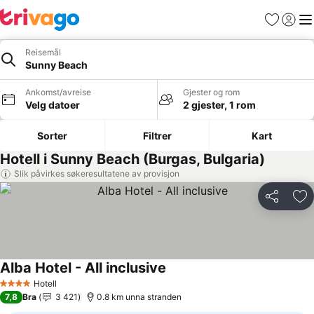
Favoritter
Logg i
Me
Reisemål
Sunny Beach
Ankomst/avreise
Gjester og rom
Velg datoer
2 gjester, 1 rom
Sorter
Filtrer
Kart
Hotell i Sunny Beach (Burgas, Bulgaria)
Slik påvirkes søkeresultatene av provisjon
Del
Leg
Alba Hotel - All inclusive
Se priser
Hotell
4 Stjerner
7,8
Bra
3 421
0.8 km unna stranden