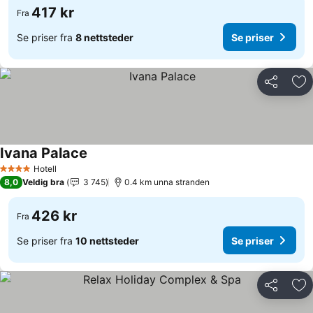
417 kr
Fra
Se priser fra
8 nettsteder
Se priser
Del
Leg
Ivana Palace
Se priser
Hotell
4 Stjerner
8,0
Veldig bra
3 745
0.4 km unna stranden
426 kr
Fra
Se priser fra
10 nettsteder
Se priser
Del
Leg