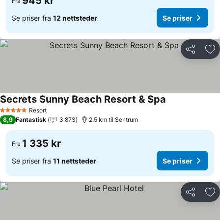
945 kr
Fra
Se priser fra
12 nettsteder
Se priser
Del
Leg
Secrets Sunny Beach Resort & Spa
Se priser
Resort
5 Stjerner
8,9
Fantastisk
3 873
2.5 km til Sentrum
1 335 kr
Fra
Se priser fra
11 nettsteder
Se priser
Del
Leg