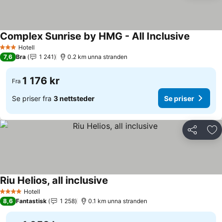
Complex Sunrise by HMG - All Inclusive
Se prise
Hotell
3 Stjerner
7,6
Bra
1 241
0.2 km unna stranden
1 176 kr
Fra
Se priser fra
3 nettsteder
Se priser
Del
Leg
Riu Helios, all inclusive
Se priser
Hotell
4 Stjerner
8,6
Fantastisk
1 258
0.1 km unna stranden