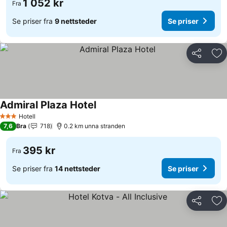
1 052 kr
Fra
Se priser fra
9 nettsteder
Se priser
Del
Leg
Admiral Plaza Hotel
Se priser
Hotell
3 Stjerner
7,6
Bra
718
0.2 km unna stranden
395 kr
Fra
Se priser fra
14 nettsteder
Se priser
Del
Leg