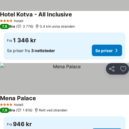
Hotel Kotva - All Inclusive
Se priser
Hotell
4 Stjerner
7,8
Bra
3 776
0.4 km unna stranden
1 346 kr
Fra
Se priser fra
3 nettsteder
Se priser
Del
Leg
Mena Palace
Se priser
Hotell
4 Stjerner
7,8
Bra
1 816
Rett ved stranden
946 kr
Fra