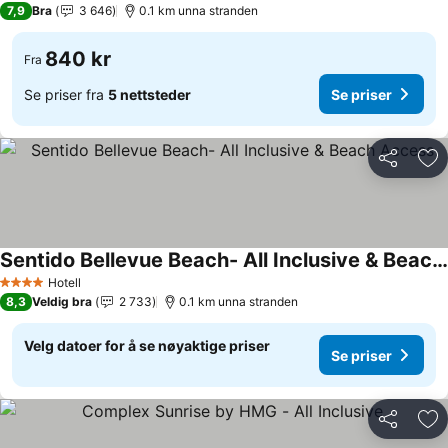
7,9
Bra
3 646
0.1 km unna stranden
840 kr
Fra
Se priser fra
5 nettsteder
Se priser
Del
Leg
Sentido Bellevue Beach- All Inclusive & Beach Access
Se priser
Hotell
4 Stjerner
8,3
Veldig bra
2 733
0.1 km unna stranden
Velg datoer for å se nøyaktige priser
Se priser
Del
Leg