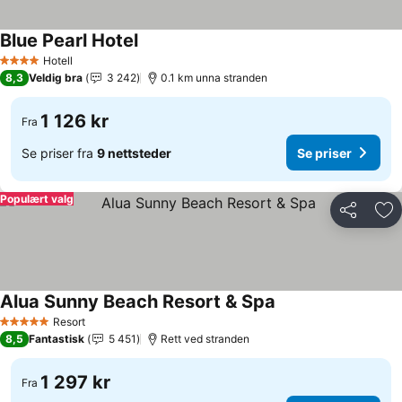
Blue Pearl Hotel
Se priser
Hotell
4 Stjerner
8,3
Veldig bra
3 242
0.1 km unna stranden
1 126 kr
Fra
Se priser fra
9 nettsteder
Se priser
Populært valg
Del
Leg
Alua Sunny Beach Resort & Spa
Se priser
Resort
5 Stjerner
8,5
Fantastisk
5 451
Rett ved stranden
1 297 kr
Fra