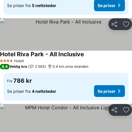
Se priser fra
5 nettsteder
Se priser
Del
Leg
Hotel Riva Park - All Inclusive
Se priser
Hotell
4 Stjerner
8,4
Veldig bra
2 593
0.4 km unna stranden
786 kr
Fra
Se priser fra
4 nettsteder
Se priser
Del
Leg