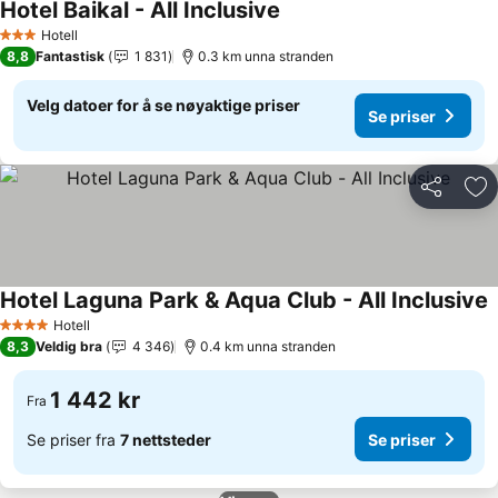
Hotel Baikal - All Inclusive
Se priser
Hotell
3 Stjerner
8,8
Fantastisk
1 831
0.3 km unna stranden
Velg datoer for å se nøyaktige priser
Se priser
Del
Leg
Hotel Laguna Park & Aqua Club - All Inclusive
S
Hotell
4 Stjerner
8,3
Veldig bra
4 346
0.4 km unna stranden
1 442 kr
Fra
Se priser fra
7 nettsteder
Se priser