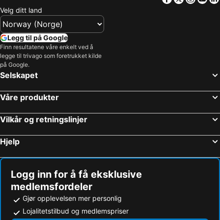
Obrochishte, Dobrich Hotell
Golden Sands, Varna Hotell
Riagor
Family Hotel Gallery
Velg ditt land
Nessebar, Burgas Hotell
Varna, Varna Hotell
Bora Bora Hotel
Guest House Granat
Burgas, Burgas Hotell
Obzor, Burgas Hotell
Hotel Viand
Tanya Hotel
Legg til på Google
Sveti Vlas, Burgas Hotell
Pomorie, Burgas Hotell
Finn resultatene våre enkelt ved å
Pomorie - All Inclusive
Flamingo Hotel Sunny Beach
legge til trivago som foretrukket kilde
Sozopol, Burgas Hotell
Sofia, Greater Sofia Hotell
Continental Park Hotel
Hotel Karolina
på Google.
Selskapet
Bohemi Hote
Våre produkter
Vilkår og retningslinjer
Hjelp
Logg inn for å få eksklusive
medlemsfordeler
Gjør opplevelsen mer personlig
Lojalitetstilbud og medlemspriser