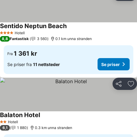
Sentido Neptun Beach
Se priser
Hotell
4 Stjerner
8,8
Fantastisk
3 560
0.1 km unna stranden
1 361 kr
Fra
Se priser fra
11 nettsteder
Se priser
Del
Leg
Balaton Hotel
Se priser
Hotell
2 Stjerner
6,1
1 880
0.3 km unna stranden