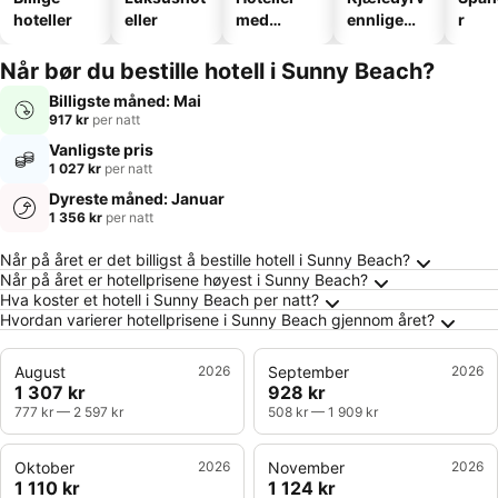
hoteller
eller
med
ennlige
r
basseng
hoteller
Når bør du bestille hotell i Sunny Beach?
Billigste måned: Mai
917 kr
per natt
Vanligste pris
1 027 kr
per natt
Dyreste måned: Januar
1 356 kr
per natt
Ofte stilte spørsmål om Sunny Beach
Når på året er det billigst å bestille hotell i Sunny Beach?
Når på året er hotellprisene høyest i Sunny Beach?
Hva koster et hotell i Sunny Beach per natt?
Hvordan varierer hotellprisene i Sunny Beach gjennom året?
August
2026
September
2026
1 307 kr
928 kr
777 kr
—
2 597 kr
508 kr
—
1 909 kr
Oktober
2026
November
2026
1 110 kr
1 124 kr