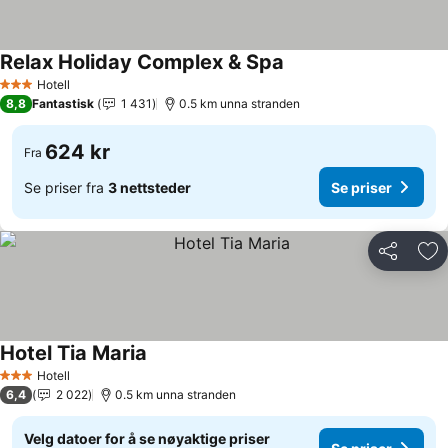
Relax Holiday Complex & Spa
Se priser
Hotell
3 Stjerner
8,8
Fantastisk
1 431
0.5 km unna stranden
624 kr
Fra
Se priser fra
3 nettsteder
Se priser
Del
Leg
Hotel Tia Maria
Se priser
Hotell
3 Stjerner
6,4
2 022
0.5 km unna stranden
Velg datoer for å se nøyaktige priser