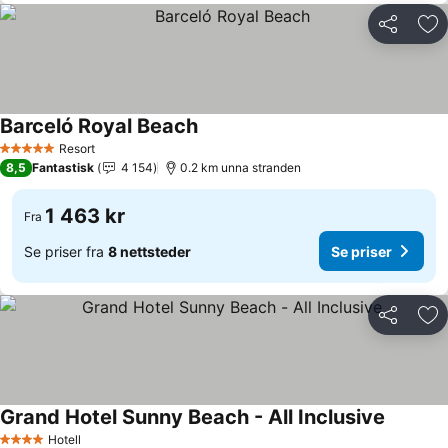
Del
Leg
Barceló Royal Beach
Se priser
Resort
5 Stjerner
8,5
Fantastisk
4 154
0.2 km unna stranden
1 463 kr
Fra
Se priser fra
8 nettsteder
Se priser
Del
Leg
Grand Hotel Sunny Beach - All Inclusive
Se prise
Hotell
4 Stjerner