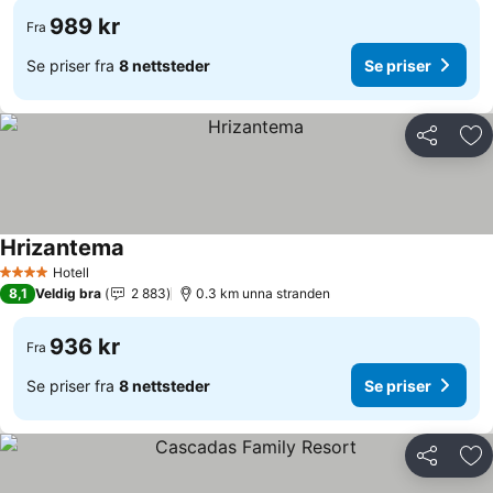
989 kr
Fra
Se priser fra
8 nettsteder
Se priser
Del
Leg
Hrizantema
Se priser
Hotell
4 Stjerner
8,1
Veldig bra
2 883
0.3 km unna stranden
936 kr
Fra
Se priser fra
8 nettsteder
Se priser
Del
Leg