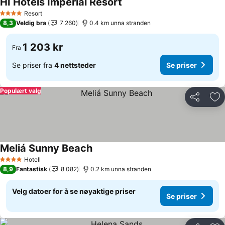
HI Hotels Imperial Resort
Se priser
Resort
4 Stjerner
8,3
Veldig bra
7 260
0.4 km unna stranden
1 203 kr
Fra
Se priser fra
4 nettsteder
Se priser
Populært valg
Del
Leg
Meliá Sunny Beach
Se priser
Hotell
4 Stjerner
8,9
Fantastisk
8 082
0.2 km unna stranden
Velg datoer for å se nøyaktige priser
Se priser