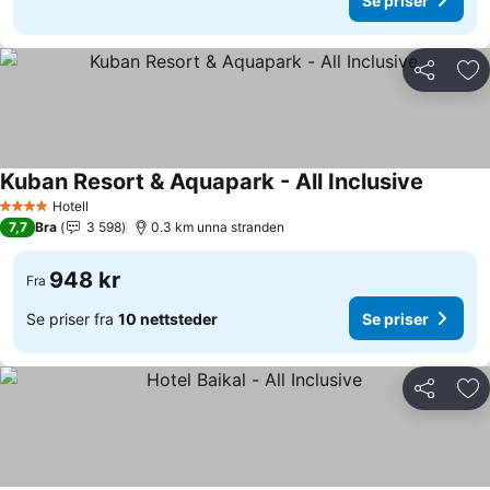
Se priser
Del
Leg
Kuban Resort & Aquapark - All Inclusive
Se prise
Hotell
4 Stjerner
7,7
Bra
3 598
0.3 km unna stranden
948 kr
Fra
Se priser fra
10 nettsteder
Se priser
Del
Leg