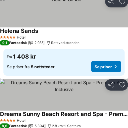
Del
Leg
Helena Sands
Se priser
Hotell
5 Stjerner
9,1
Fantastisk
2 985
Rett ved stranden
1 408 kr
Fra
Se priser fra
5 nettsteder
Se priser
Del
Leg
Dreams Sunny Beach Resort and Spa - Premium All Inclusive
Se priser
Hotell
5 Stjerner
8,6
Fantastisk
5 304
2.8 km til Sentrum