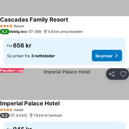
Cascadas Family Resort
Se priser
Resort
4 Stjerner
8,2
Veldig bra
269
0.8 km unna stranden
656 kr
Fra
Se priser fra
3 nettsteder
Se priser
Populært valg
Del
Leg
Imperial Palace Hotel
Se priser
Hotell
4 Stjerner
6,2
9 030
1.8 km til Sentrum