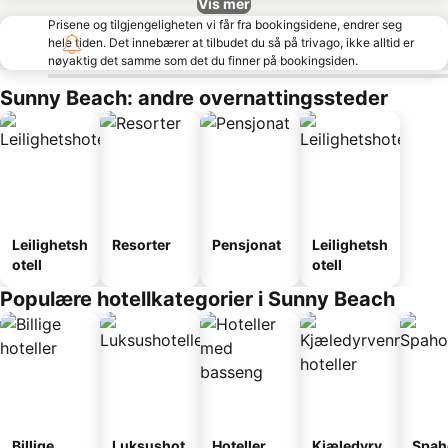
Vis mer
Prisene og tilgjengeligheten vi får fra bookingsidene, endrer seg
hele tiden. Det innebærer at tilbudet du så på trivago, ikke alltid er
nøyaktig det samme som det du finner på bookingsiden.
Sunny Beach: andre overnattingssteder
Leilighetsh
Resorter
Pensjonat
Leilighetsh
otell
otell
Populære hotellkategorier i Sunny Beach
Billige
Luksushot
Hoteller
Kjæledyrv
Spah