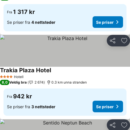
1 317 kr
Fra
Se priser fra
4 nettsteder
Se priser
Del
Leg
Trakia Plaza Hotel
Se priser
Hotell
4 Stjerner
8,0
Veldig bra
2 674
0.3 km unna stranden
942 kr
Fra
Se priser fra
3 nettsteder
Se priser
Del
Leg