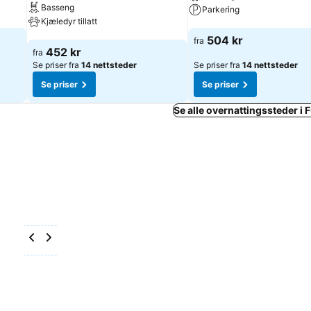
Basseng
Parkering
Kjæledyr tillatt
Se priser
504 kr
fra
Se priser
452 kr
fra
Se priser fra
14 nettsteder
Se priser fra
14 nettsteder
Se priser
Se priser
Se alle overnattingssteder i 