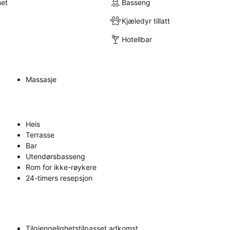
met
Basseng
Kjæledyr tillatt
Hotellbar
Massasje
Heis
Terrasse
Bar
Utendørsbasseng
Rom for ikke-røykere
24-timers resepsjon
Tilgjengelighetstilpasset adkomst