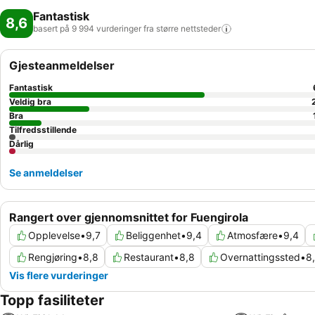
Fantastisk
8,6
basert på 9 994 vurderinger fra større
nettsteder
Gjesteanmeldelser
Fantastisk
Veldig bra
Bra
Tilfredsstillende
Dårlig
Se anmeldelser
Rangert over gjennomsnittet for Fuengirola
Opplevelse
•
9,7
Beliggenhet
•
9,4
Atmosfære
•
9,4
Rengjøring
•
8,8
Restaurant
•
8,8
Overnattingssted
•
8
Vis flere vurderinger
Topp fasiliteter