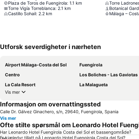
Plaza de Toros de Fuengirola
:
1.1
km
Torre Ladrone
Torre Vigía Torreblanca
:
2.1
km
Botanical Gard
Castillo Sohail
:
2.2
km
Málaga – Costa
Utforsk severdigheter i nærheten
Airport Málaga-Costa del Sol
Fuengirola
Centro
Los Boliches - Las Gaviotas
La Cala Resort
La Malagueta
Vis mer
Informasjon om overnattingssted
Calle Dr. Gálvez Ginachero, s/n, 29640, Fuengirola, Spania
Vis mer
Ofte stilte spørsmål om Leonardo Hotel Fuengi
Har Leonardo Hotel Fuengirola Costa del Sol et bassengområde?
Er kjæledyr tillatt på Leonardo Hotel Fuengirola Costa del Sol?