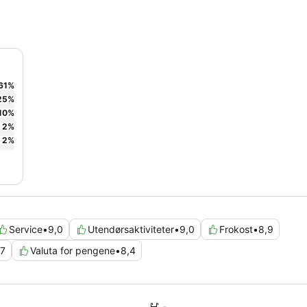
61
%
25
%
10
%
2
%
2
%
Service
•
9,0
Utendørsaktiviteter
•
9,0
Frokost
•
8,9
,7
Valuta for pengene
•
8,4