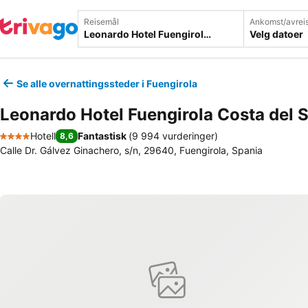
Reisemål
Ankomst/avrei
Velg datoer
Se alle overnattingssteder i Fuengirola
Leonardo Hotel Fuengirola Costa del S
Hotell
Fantastisk
(
9 994 vurderinger
)
8,6
4 Stjerner
Calle Dr. Gálvez Ginachero, s/n, 29640, Fuengirola, Spania