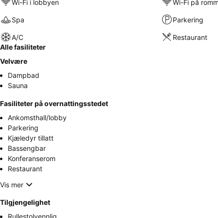
Wi-Fi i lobbyen
Wi-Fi på rom
Spa
Parkering
A/C
Restaurant
Alle fasiliteter
Velvære
Dampbad
Sauna
Fasiliteter på overnattingsstedet
Ankomsthall/lobby
Parkering
Kjæledyr tillatt
Bassengbar
Konferanserom
Restaurant
Vis mer
Tilgjengelighet
Rullestolvennlig