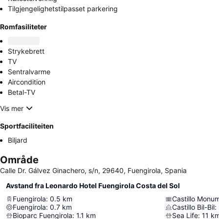
Tilgjengelighetstilpasset parkering
Romfasiliteter
Strykebrett
TV
Sentralvarme
Aircondition
Betal-TV
Vis mer
Sportfaciliteiten
Biljard
Område
Calle Dr. Gálvez Ginachero, s/n, 29640, Fuengirola, Spania
Avstand fra Leonardo Hotel Fuengirola Costa del Sol
Fuengirola
:
0.5
km
Castillo Monu
Fuengirola
:
0.7
km
Castillo Bil-Bil
:
Bioparc Fuengirola
:
1.1
km
Sea Life
:
11
k