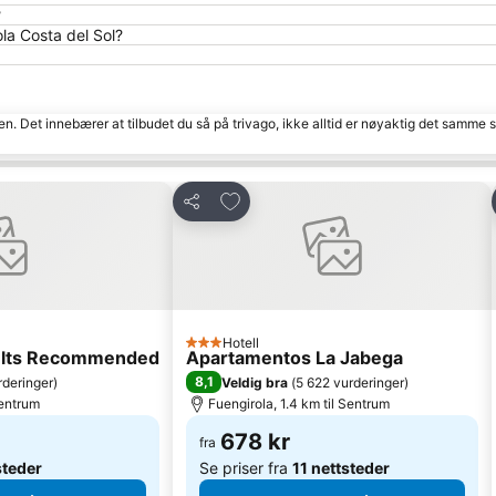
?
la Costa del Sol?
den. Det innebærer at tilbudet du så på trivago, ikke alltid er nøyaktig det samme
tter
Legg til i favoritter
Del
Hotell
3 Stjerner
dults Recommended
Apartamentos La Jabega
8,1
rderinger
)
Veldig bra
(
5 622 vurderinger
)
Sentrum
Fuengirola, 1.4 km til Sentrum
678 kr
fra
steder
Se priser fra
11 nettsteder