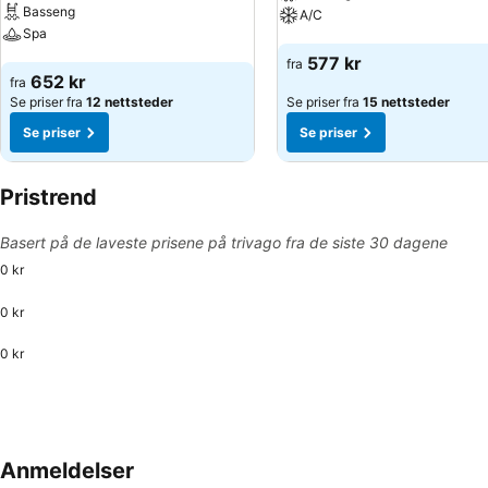
Basseng
A/C
Spa
Se priser
577 kr
fra
Se priser
652 kr
fra
Se priser fra
12 nettsteder
Se priser fra
15 nettsteder
Se priser
Se priser
Pristrend
Basert på de laveste prisene på trivago fra de siste 30 dagene
0 kr
0 kr
0 kr
Anmeldelser