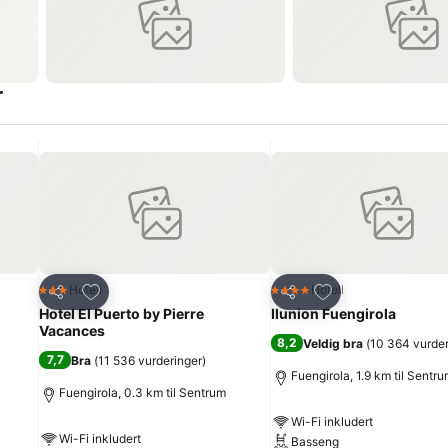
r
Legg til i favoritter
Legg til i favoritte
Hotell
Hotell
3 Stjerner
4 Stjerner
Del
Del
Hotel El Puerto by Pierre
Ilunion Fuengirola
Vacances
8,2
Veldig bra
(
10 364 vurder
7,7
Bra
(
11 536 vurderinger
)
Fuengirola, 1.9 km til Sentr
Fuengirola, 0.3 km til Sentrum
Wi-Fi inkludert
Wi-Fi inkludert
Basseng