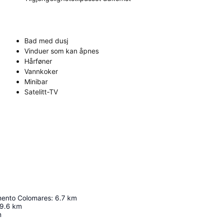
Bad med dusj
Vinduer som kan åpnes
Hårføner
Vannkoker
Minibar
Satelitt-TV
mento Colomares
:
6.7
km
9.6
km
m