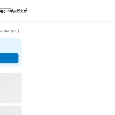
Meny
ogg inn
av provisjon