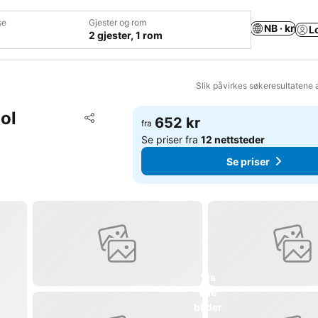
se
Gjester og rom
NB · kr
L
2 gjester, 1 rom
Slik påvirkes søkeresultatene 
ol
Legg til i favoritter
652 kr
fra
Del
Se priser fra
12 nettsteder
Se priser