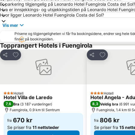
Er parkering tilgjengelig på Leonardo Hotel Fuengirola Costa del Sol
Hva er innsjekkings- og utsjekkingstiden på Leonardo Hotel Fuengiro
Hvor ligger Leonardo Hotel Fuengirola Costa del Sol?
Vis mer
Prisene og tilgjengeligheten vi får fra bookingsidene, endrer seg hele ti
finner på bookingsiden.
Topprangert Hotels i Fuengirola
Legg til i favoritter
Legg til i favori
Del
Del
Hotell
Hotell
3 Stjerner
4 Stjerner
Hotel Villa de Laredo
Hotel Angela - A
7,6
8,3
Bra
(
3 187 vurderinger
)
Veldig bra
(
6 991 vu
Fuengirola, 0.9 km til Sentrum
Fuengirola, 1.4 km til 
670 kr
806 kr
fra
fra
Se priser fra
11 nettsteder
Se priser fra
15 nett