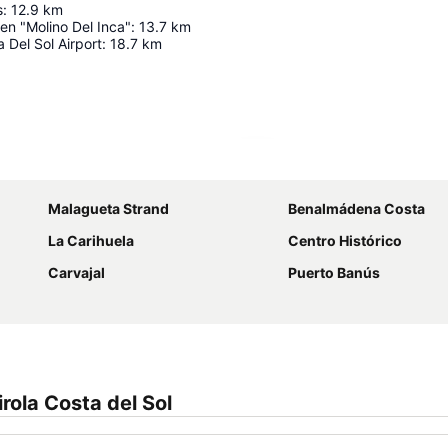
s
:
12.9
km
en "Molino Del Inca"
:
13.7
km
 Del Sol Airport
:
18.7
km
Utvid kartet
Malagueta Strand
Benalmádena Costa
La Carihuela
Centro Histórico
Carvajal
Puerto Banús
rola Costa del Sol