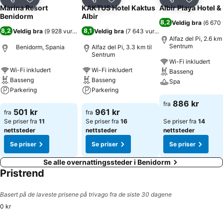
Del
Legg til i favoritter
Del
Legg til i favoritter
Del
Legg til i
Marina Resort
KAKTUS Hotel Kaktus
Albir Playa Hotel &
Benidorm
Albir
8,2
Veldig bra
(
6 670 
8,2
8,1
Veldig bra
(
9 928 vurderinger
Veldig bra
)
(
7 643 vurderinger
)
Alfaz del Pi, 2.6 km 
Sentrum
Benidorm, Spania
Alfaz del Pi, 3.3 km til
Sentrum
Wi-Fi inkludert
Wi-Fi inkludert
Wi-Fi inkludert
Basseng
Basseng
Basseng
Spa
Parkering
Parkering
Se priser
886 kr
fra
Se priser
Se priser
501 kr
961 kr
fra
fra
Se priser fra
11
Se priser fra
16
Se priser fra
14
nettsteder
nettsteder
nettsteder
Se priser
Se priser
Se priser
Se alle overnattingssteder i Benidorm
Pristrend
Basert på de laveste prisene på trivago fra de siste 30 dagene
0 kr