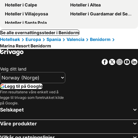
Hoteller i Calpe
Hoteller i Altea
Hoteller i Villajoyosa
Hoteller i Guardamar del Segura
Hoteller i Santa Pola
Se alle overnattingssteder i Benidorm
Hotellsøk
Europa
Spania
Valencia
Benidorm
Marina Resort Benidorm
Facebook
Twitter
Insta
Yo
Velg ditt land
Legg til på Google
Finn resultatene våre enkelt ved å
legge til trivago som foretrukket kilde
på Google.
Selskapet
Våre produkter
Vilkår og retningslinjer