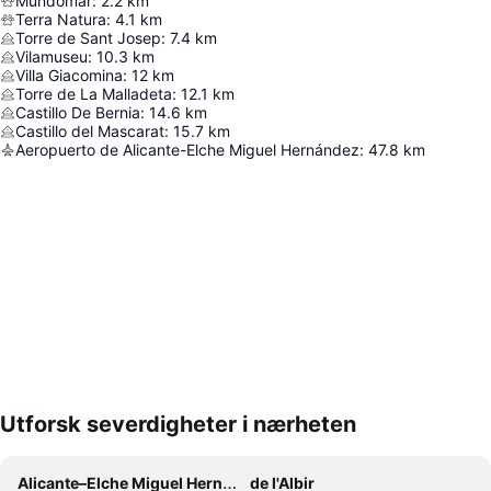
Mundomar
:
2.2
km
Terra Natura
:
4.1
km
Torre de Sant Josep
:
7.4
km
Vilamuseu
:
10.3
km
Villa Giacomina
:
12
km
Torre de La Malladeta
:
12.1
km
Castillo De Bernia
:
14.6
km
Castillo del Mascarat
:
15.7
km
Aeropuerto de Alicante-Elche Miguel Hernández
:
47.8
km
Utforsk severdigheter i nærheten
Utvid kartet
Alicante–Elche Miguel Hernández Airport
de l'Albir