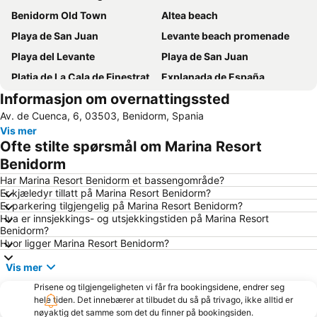
Benidorm Old Town
Altea beach
Playa de San Juan
Levante beach promenade
Playa del Levante
Playa de San Juan
Platja de La Cala de Finestrat
Explanada de España
Informasjon om overnattingssted
El Altet
Cap Negret
Av. de Cuenca, 6, 03503, Benidorm, Spania
El Postiguet
Arenals del Sol
Vis mer
Poniente Beach
Centro
Ofte stilte spørsmål om Marina Resort
Puerto de Alicante
Marina de Alicante
Benidorm
Benidorm Palace
Terra Mítica
Har Marina Resort Benidorm et bassengområde?
Er kjæledyr tillatt på Marina Resort Benidorm?
Campoamor
Plaza de Toros de Alicante
Er parkering tilgjengelig på Marina Resort Benidorm?
Hva er innsjekkings- og utsjekkingstiden på Marina Resort
Port de Denia
Ciudad de Asís
Benidorm?
Playa del Poniente
Acuario Mediterráneo
Hvor ligger Marina Resort Benidorm?
La Cala
Torrellano
Vis mer
Aqualandia
Estación de Autobuses de Alicante
Prisene og tilgjengeligheten vi får fra bookingsidene, endrer seg
hele tiden. Det innebærer at tilbudet du så på trivago, ikke alltid er
Guardamar
Albufereta
nøyaktig det samme som det du finner på bookingsiden.