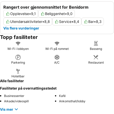
Rangert over gjennomsnittet for Benidorm
Opplevelse
•
9,1
Beliggenhet
•
9,0
Utendørsaktiviteter
•
8,8
Service
•
8,4
Bar
•
8,3
Vis flere vurderinger
Topp fasiliteter
Wi-Fi i lobbyen
Wi-Fi på rommet
Basseng
Parkering
A/C
Restaurant
Hotellbar
Alle fasiliteter
Fasiliteter på overnattingsstedet
Businessenter
Kafé
Arkade/videospill
Ankomsthall/lobby
Vis mer