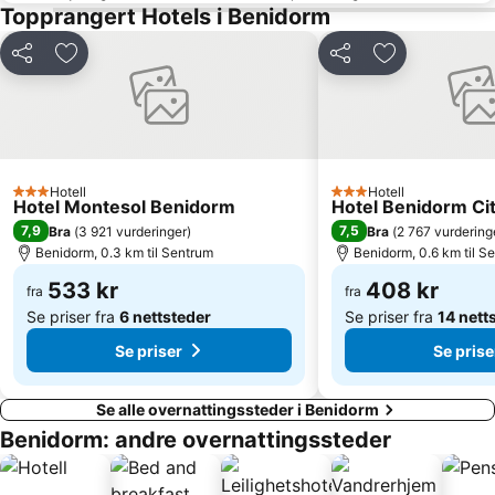
Centro Comercial Gran Vía
Raco de Loix
Topprangert Hotels i Benidorm
La Roda
Levante o La Fossa
Del
Legg til i favoritter
Del
Legg til i favo
Ayuntamiento de Alicante
Mercado
Avenida Jaime I
Baix la Mar
Benalúa
Terra Nova
del Saladar - Urbanova
Coveta Fumá o Cala del Morro Blanc
Hotell
Hotell
3 Stjerner
3 Stjerner
La Alquería
Sidi Ifni - Nou Alacant
Hotel Montesol Benidorm
Hotel Benidorm Ci
7,9
7,5
Bra
(
3 921 vurderinger
)
Bra
(
2 767 vurdering
Santa Bárbara Castle
Mercado Central
Benidorm, 0.3 km til Sentrum
Benidorm, 0.6 km til S
Estación de Tren de Alicante
Mundomar
533 kr
408 kr
fra
fra
Se priser fra
6 nettsteder
Se priser fra
14 nett
Se priser
Se prise
Se alle overnattingssteder i Benidorm
Benidorm: andre overnattingssteder