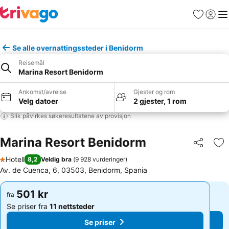
Favoritter
Logg i
Me
Se alle overnattingssteder i Benidorm
Reisemål
Marina Resort Benidorm
Ankomst/avreise
Gjester og rom
Velg datoer
2 gjester, 1 rom
Slik påvirkes søkeresultatene av provisjon
Marina Resort Benidorm
Del
Leg
Hotell
8,2
Veldig bra
(
9 928 vurderinger
)
1 Stjerner
Av. de Cuenca, 6, 03503, Benidorm, Spania
501 kr
501 kr
fra
fra
Se priser fra
11 nettsteder
Se priser fra
11 nettsteder
Se priser
Se priser