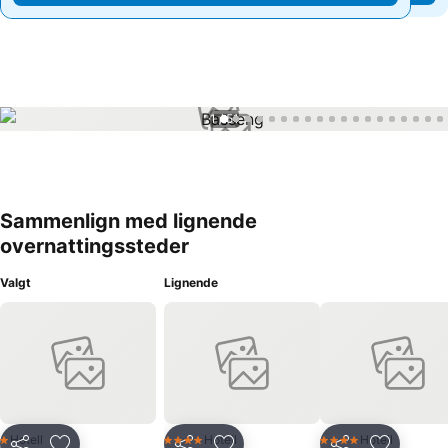
1 / 51
Sammenlign med lignende
overnattingssteder
Valgt
Lignende
Hotell
Hotell
Hotell
1 Stjerner
4 Stjerner
4 Stjerner