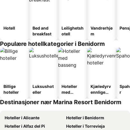
Hotell
Bed and
Leilighetsh
Vandrerhje
Pens
breakfast
otell
m
Populære hotellkategorier i Benidorm
Billige
Luksushot
Hoteller
Kjæledyrv
Spah
hoteller
eller
med
ennlige
r
basseng
hoteller
Destinasjoner nær Marina Resort Benidorm
Hoteller i Alicante
Hoteller i Benidorm
Hoteller i Alfaz del Pi
Hoteller i Torrevieja