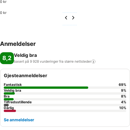
0 kr
0 kr
Anmeldelser
Veldig bra
8,2
basert på 9 928 vurderinger fra større
nettsteder
Gjesteanmeldelser
Fantastisk
69
%
Veldig bra
9
%
Bra
8
%
Tilfredsstillende
4
%
Dårlig
10
%
Se anmeldelser