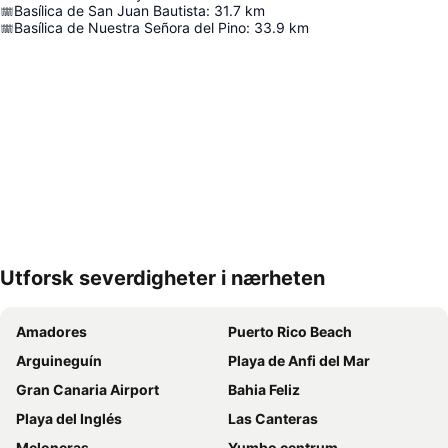
Basílica de San Juan Bautista
:
31.7
km
Basílica de Nuestra Señora del Pino
:
33.9
km
Utforsk severdigheter i nærheten
Utvid kartet
Amadores
Puerto Rico Beach
Arguineguín
Playa de Anfi del Mar
Gran Canaria Airport
Bahia Feliz
Playa del Inglés
Las Canteras
Meloneras
Yumbo centrum