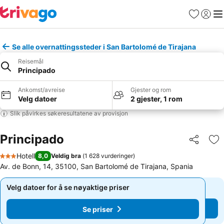
Favoritter
Logg i
Me
Se alle overnattingssteder i San Bartolomé de Tirajana
Reisemål
Principado
Ankomst/avreise
Gjester og rom
Velg datoer
2 gjester, 1 rom
Slik påvirkes søkeresultatene av provisjon
Principado
Del
Leg
Hotell
8,0
Veldig bra
(
1 628 vurderinger
)
3 Stjerner
Av. de Bonn, 14, 35100, San Bartolomé de Tirajana, Spania
Velg datoer for å se nøyaktige priser
Velg datoer for å se nøyaktige priser
Se priser
Se priser