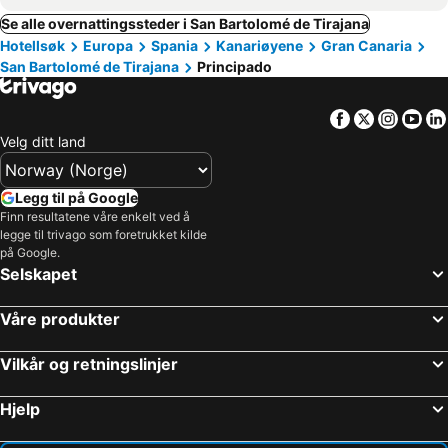
Se alle overnattingssteder i San Bartolomé de Tirajana
Hotellsøk
Europa
Spania
Kanariøyene
Gran Canaria
San Bartolomé de Tirajana
Principado
Facebook
Twitter
Insta
Yo
Velg ditt land
Legg til på Google
Finn resultatene våre enkelt ved å
legge til trivago som foretrukket kilde
på Google.
Selskapet
Våre produkter
Vilkår og retningslinjer
Hjelp