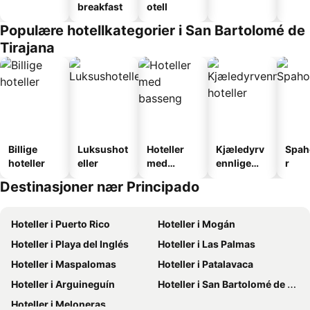
breakfast
otell
Populære hotellkategorier i San Bartolomé de
Tirajana
Billige
Luksushot
Hoteller
Kjæledyrv
Spah
hoteller
eller
med
ennlige
r
basseng
hoteller
Destinasjoner nær Principado
Hoteller i Puerto Rico
Hoteller i Mogán
Hoteller i Playa del Inglés
Hoteller i Las Palmas
Hoteller i Maspalomas
Hoteller i Patalavaca
Hoteller i Arguineguín
Hoteller i San Bartolomé de Tirajana
Hoteller i Meloneras