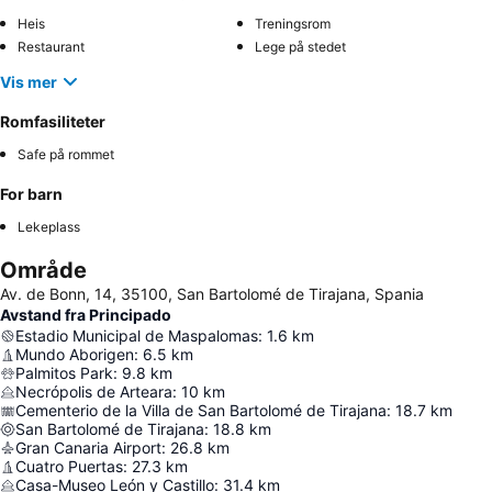
Heis
Treningsrom
Restaurant
Lege på stedet
Vis mer
Romfasiliteter
Safe på rommet
For barn
Lekeplass
Område
Av. de Bonn, 14, 35100, San Bartolomé de Tirajana, Spania
Avstand fra Principado
Estadio Municipal de Maspalomas
:
1.6
km
Mundo Aborigen
:
6.5
km
Palmitos Park
:
9.8
km
Necrópolis de Arteara
:
10
km
Cementerio de la Villa de San Bartolomé de Tirajana
:
18.7
km
San Bartolomé de Tirajana
:
18.8
km
Gran Canaria Airport
:
26.8
km
Cuatro Puertas
:
27.3
km
Casa-Museo León y Castillo
:
31.4
km