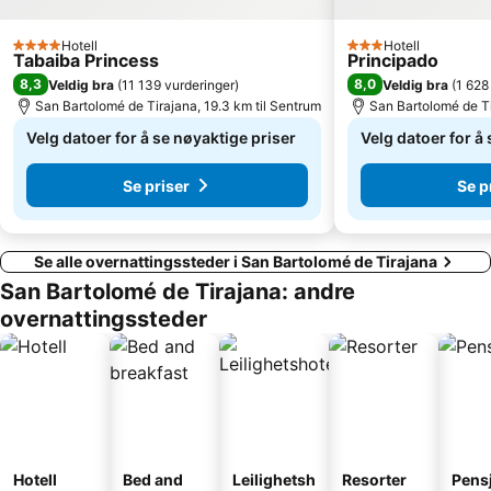
Gran Canaria Stadium
Plaza de Canarias
Hotell
Hotell
Triana
Pasito Blanco
4 Stjerner
3 Stjerner
Tabaiba Princess
Principado
Port of San Juan
Plaza de la Puntilla
8,3
8,0
Veldig bra
(
11 139 vurderinger
)
Veldig bra
(
1 628
San Bartolomé de Tirajana, 19.3 km til Sentrum
San Bartolomé de Ti
Iglesia de San Agustín
Parque de San Telmo
Velg datoer for å se nøyaktige priser
Velg datoer for å
Paseo por el Parque de Santa Catalina
Paseo De Las Canteras
Se priser
Se p
Se alle overnattingssteder i San Bartolomé de Tirajana
San Bartolomé de Tirajana: andre
overnattingssteder
Hotell
Bed and
Leilighetsh
Resorter
Pens