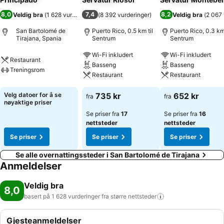
8,0
7,4
8,2
Veldig bra
(
1 628 vurderinger
)
(
8 392 vurderinger
)
Veldig bra
(
2 067 
San Bartolomé de
Puerto Rico, 0.5 km til
Puerto Rico, 0.3 km 
Tirajana, Spania
Sentrum
Sentrum
Wi-Fi inkludert
Wi-Fi inkludert
Restaurant
Basseng
Basseng
Treningsrom
Restaurant
Restaurant
Velg datoer for å se
735 kr
652 kr
fra
fra
nøyaktige priser
Se priser fra
17
Se priser fra
16
nettsteder
nettsteder
Se priser
Se priser
Se priser
Se alle overnattingssteder i San Bartolomé de Tirajana
Anmeldelser
Veldig bra
8,0
basert på 1 628 vurderinger fra større
nettsteder
Gjesteanmeldelser