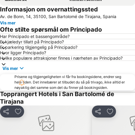
Informasjon om overnattingssted
Maspalomas
Taurito
Av. de Bonn, 14, 35100, San Bartolomé de Tirajana, Spania
Playa del Sol
Playa de Mogán
Vis mer
Aeropuerto Internacional de Gran Canaria
Puerto de Mogán
Ofte stilte spørsmål om Principado
Vegueta
Puerto de Mogan
Har Principado et bassengområde?
Er kjæledyr tillatt på Principado?
Gran Casino Costa Meloneras
Paseo por la playa de Las Canteras
Er parkering tilgjengelig på Principado?
Mercado Del Puerto
Puerto de Arguineguin
Hvor ligger Principado?
Hvilke populære attraksjoner finnes i nærheten av Principado?
Lago Taurito Oasis
Faro de Maspalomas
Vis mer
Parque Santa Catalina
Maspalomas Golf
Prisene og tilgjengeligheten vi får fra bookingsidene, endrer seg
Arinaga
Zona Comercial Calle Triana
hele tiden. Det innebærer at tilbudet du så på trivago, ikke alltid er
Las Palmas
Carnaval de Las Palmas de Gran Canaria
nøyaktig det samme som det du finner på bookingsiden.
Topprangert Hotels i San Bartolomé de
Gay Pride
Muralla de Las Palmas de Gran Canaria
Tirajana
Aqualand Maspalomas
Playa de Tufia
Puerto de Las Palmas
Centro Comercial Las Ramblas Centro
Del
Legg til i favoritter
Del
Legg til i f
Sanddynene i Maspalomas
Puerto de las Nieves
Holiday World
Melenara