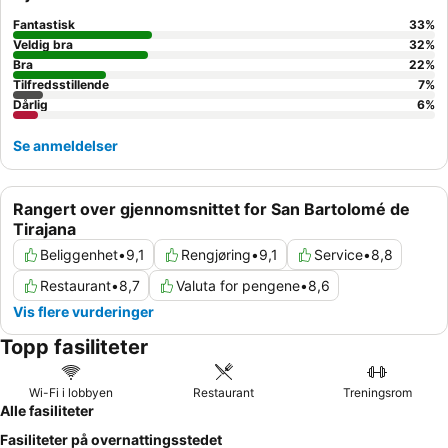
Fantastisk
33
%
Veldig bra
32
%
Bra
22
%
Tilfredsstillende
7
%
Dårlig
6
%
Se anmeldelser
Rangert over gjennomsnittet for San Bartolomé de
Tirajana
Beliggenhet
•
9,1
Rengjøring
•
9,1
Service
•
8,8
Restaurant
•
8,7
Valuta for pengene
•
8,6
Vis flere vurderinger
Topp fasiliteter
Wi-Fi i lobbyen
Restaurant
Treningsrom
Alle fasiliteter
Fasiliteter på overnattingsstedet