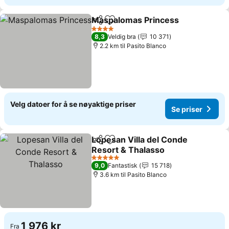
Maspalomas Princess
Del
Legg til i favoritter
Se p
4 Stjerner
8,3
Veldig bra
10 371
2.2 km til Pasito Blanco
Velg datoer for å se nøyaktige priser
Se priser
Lopesan Villa del Conde
Del
Legg til i favoritter
Resort & Thalasso
Se priser
5 Stjerner
9,0
Fantastisk
15 718
3.6 km til Pasito Blanco
1 976 kr
Fra