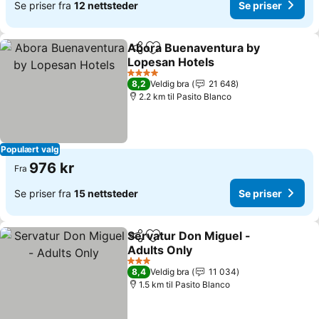
Se priser fra
12 nettsteder
Se priser
Abora Buenaventura by
Del
Legg til i favoritter
Lopesan Hotels
Se priser
4 Stjerner
8,2
Veldig bra
21 648
2.2 km til Pasito Blanco
Populært valg
976 kr
Fra
Se priser fra
15 nettsteder
Se priser
Servatur Don Miguel -
Del
Legg til i favoritter
Adults Only
Se priser
3 Stjerner
8,4
Veldig bra
11 034
1.5 km til Pasito Blanco