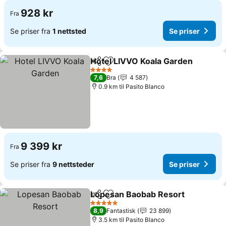
928 kr
Fra
Se priser fra
1 nettsted
Se priser
Hotel LIVVO Koala Garden
Del
Legg til i favoritter
4 Stjerner
7,6
Bra
4 587
0.9 km til Pasito Blanco
9 399 kr
Fra
Se priser fra
9 nettsteder
Se priser
Lopesan Baobab Resort
Del
Legg til i favoritter
Se
5 Stjerner
8,9
Fantastisk
23 899
3.5 km til Pasito Blanco