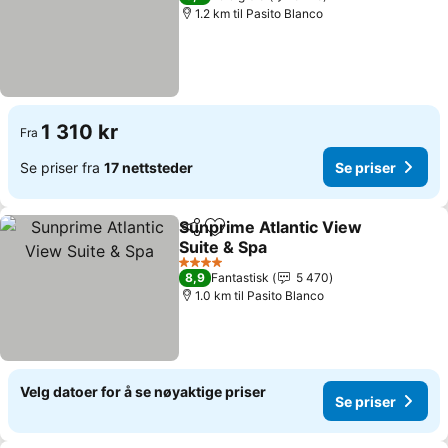
1.2 km til Pasito Blanco
1 310 kr
Fra
Se priser fra
17 nettsteder
Se priser
Sunprime Atlantic View
Del
Legg til i favoritter
Suite & Spa
Se priser
4 Stjerner
8,9
Fantastisk
5 470
1.0 km til Pasito Blanco
Velg datoer for å se nøyaktige priser
Se priser