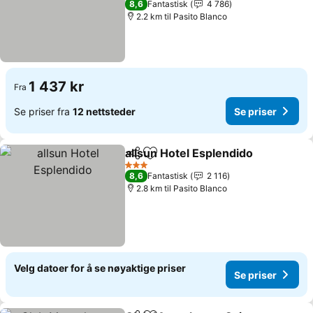
8,6
Fantastisk
4 786
2.2 km til Pasito Blanco
1 437 kr
Fra
Se priser fra
12 nettsteder
Se priser
allsun Hotel Esplendido
Del
Legg til i favoritter
Se 
3 Stjerner
8,6
Fantastisk
2 116
2.8 km til Pasito Blanco
Velg datoer for å se nøyaktige priser
Se priser