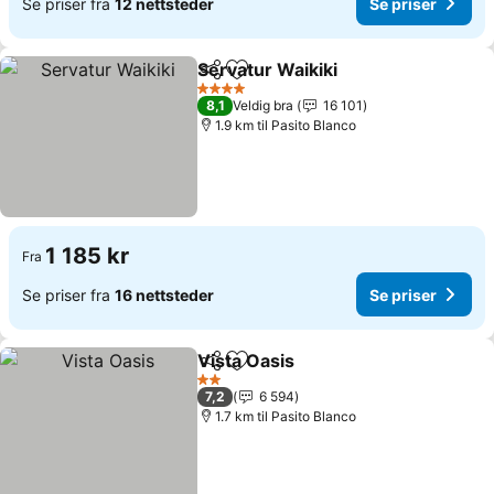
Se priser fra
12 nettsteder
Se priser
Servatur Waikiki
Del
Legg til i favoritter
Se priser
4 Stjerner
8,1
Veldig bra
16 101
1.9 km til Pasito Blanco
1 185 kr
Fra
Se priser fra
16 nettsteder
Se priser
Vista Oasis
Del
Legg til i favoritter
Se priser
2 Stjerner
7,2
6 594
1.7 km til Pasito Blanco