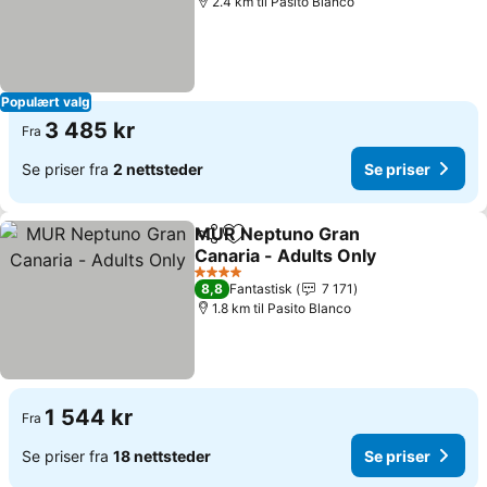
2.4 km til Pasito Blanco
Populært valg
3 485 kr
Fra
Se priser fra
2 nettsteder
Se priser
MUR Neptuno Gran
Del
Legg til i favoritter
Canaria - Adults Only
Se priser
4 Stjerner
8,8
Fantastisk
7 171
1.8 km til Pasito Blanco
1 544 kr
Fra
Se priser fra
18 nettsteder
Se priser