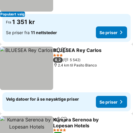
Populært valg
1 351 kr
Fra
Se priser fra
11 nettsteder
Se priser
BLUESEA Rey Carlos
Del
Legg til i favoritter
Se pr
3 Stjerner
6,2
5 542
2.4 km til Pasito Blanco
Velg datoer for å se nøyaktige priser
Se priser
Kumara Serenoa by
Del
Legg til i favoritter
Lopesan Hotels
Se priser
4 Stjerner