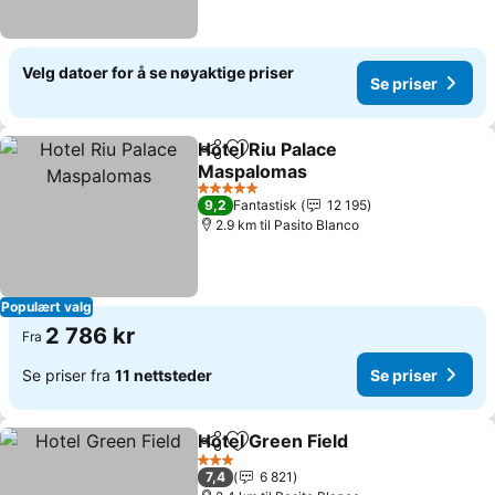
Velg datoer for å se nøyaktige priser
Se priser
Hotel Riu Palace
Del
Legg til i favoritter
Maspalomas
Se priser
5 Stjerner
9,2
Fantastisk
12 195
2.9 km til Pasito Blanco
Populært valg
2 786 kr
Fra
Se priser fra
11 nettsteder
Se priser
Hotel Green Field
Del
Legg til i favoritter
Se priser
3 Stjerner
7,4
6 821