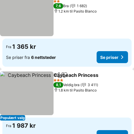
2 Stjerner
7,6
Bra
1 682
1.2 km til Pasito Blanco
1 365 kr
Fra
Se priser fra
6 nettsteder
Se priser
Caybeach Princess
Del
Legg til i favoritter
Se pris
3 Stjerner
8,1
Veldig bra
3 411
1.8 km til Pasito Blanco
Populært valg
1 987 kr
Fra