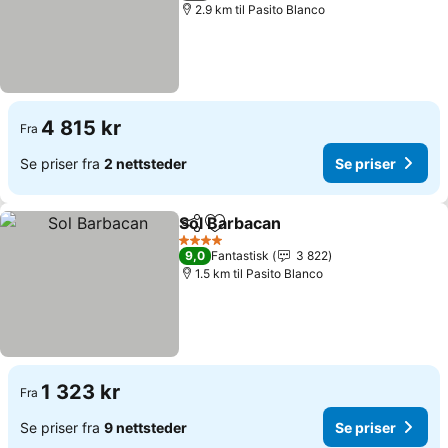
2.9 km til Pasito Blanco
4 815 kr
Fra
Se priser fra
2 nettsteder
Se priser
Sol Barbacan
Del
Legg til i favoritter
Se priser
4 Stjerner
9,0
Fantastisk
3 822
1.5 km til Pasito Blanco
1 323 kr
Fra
Se priser fra
9 nettsteder
Se priser