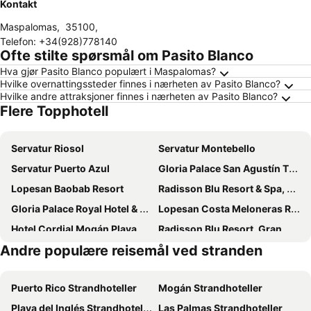
Kontakt
Maspalomas
,
35100
,
Telefon
:
+34(928)778140
Ofte stilte spørsmål om Pasito Blanco
Hva gjør Pasito Blanco populært i Maspalomas?
Hvilke overnattingssteder finnes i nærheten av Pasito Blanco?
Hvilke andre attraksjoner finnes i nærheten av Pasito Blanco?
Flere Topphotell
Servatur Riosol
Servatur Montebello
Servatur Puerto Azul
Gloria Palace San Agustín Thalasso & Hotel
Lopesan Baobab Resort
Radisson Blu Resort & Spa, Gran Canaria Mogan
Gloria Palace Royal Hotel & Spa
Lopesan Costa Meloneras Resort & SPA
Hotel Cordial Mogán Playa
Radisson Blu Resort, Gran Canaria
Andre populære reisemål ved stranden
Servatur Altamar
Abora Buenaventura by Lopesan Hotels
Servatur Waikiki
LIVVO Monte Carrera Holiday Homes
Puerto Rico Strandhoteller
Mogán Strandhoteller
Bahía Blanca
Lopesan Villa del Conde Resort & Thalasso
Playa del Inglés Strandhoteller
Las Palmas Strandhoteller
Servatur Casablanca Suites & Spa
Palm Oasis Maspalomas