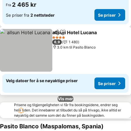
2 465 kr
Fra
Se priser fra
2 nettsteder
Se priser
allsun Hotel Lucana
Del
Legg til i favoritter
Se pris
4 Stjerner
6,9
1 480
3.0 km til Pasito Blanco
Velg datoer for å se nøyaktige priser
Se priser
Vis mer
Prisene og tilgjengeligheten vi får fra bookingsidene, endrer seg
hele tiden. Det innebærer at tilbudet du så på trivago, ikke alltid er
nøyaktig det samme som det du finner på bookingsiden.
Pasito Blanco (Maspalomas, Spania)