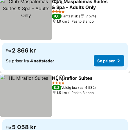
Club Maspalomas Suites
Del
Legg til i favoritter
& Spa - Adults Only
Se priser
4 Stjerner
9,6
Fantastisk
7 574
1.9 km til Pasito Blanco
2 866 kr
Fra
Se priser fra
4 nettsteder
Se priser
HL Miraflor Suites
Del
Legg til i favoritter
Se prise
4 Stjerner
8,2
Veldig bra
4 532
1.5 km til Pasito Blanco
5 058 kr
Fra