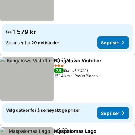
1 579 kr
Fra
Se priser fra
20 nettsteder
Se priser
Bungalows Vistaflor
Del
Legg til i favoritter
Se pri
3 Stjerner
7,9
Bra
7 241
1.4 km til Pasito Blanco
Velg datoer for å se nøyaktige priser
Se priser
Maspalomas Lago
Del
Legg til i favoritter
Se prise