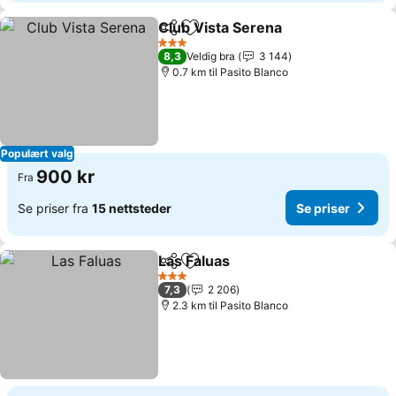
Club Vista Serena
Del
Legg til i favoritter
Se prise
3 Stjerner
8,3
Veldig bra
3 144
0.7 km til Pasito Blanco
Populært valg
900 kr
Fra
Se priser fra
15 nettsteder
Se priser
Las Faluas
Del
Legg til i favoritter
Se priser
3 Stjerner
7,3
2 206
2.3 km til Pasito Blanco