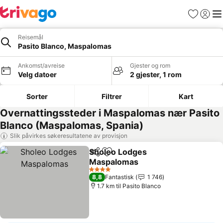
Favoritter
Logg i
Me
Reisemål
Pasito Blanco, Maspalomas
Ankomst/avreise
Gjester og rom
Velg datoer
2 gjester, 1 rom
Sorter
Filtrer
Kart
Overnattingssteder i Maspalomas nær Pasito
Blanco (Maspalomas, Spania)
Slik påvirkes søkeresultatene av provisjon
Sholeo Lodges
Del
Legg til i favoritter
Maspalomas
Se priser
4 Stjerner
8,8
Fantastisk
1 746
1.7 km til Pasito Blanco