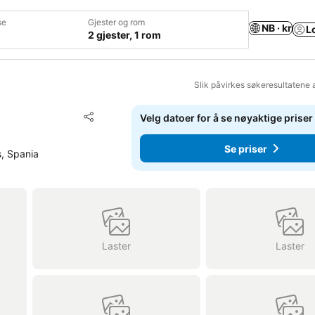
se
Gjester og rom
NB · kr
L
2 gjester, 1 rom
Slik påvirkes søkeresultatene 
Legg til i favoritter
Velg datoer for å se nøyaktige priser
Del
Se priser
s, Spania
Laster
Laster