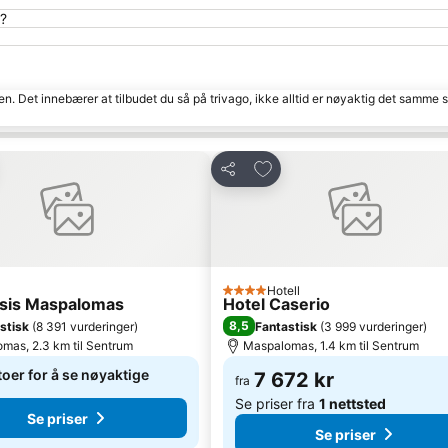
s?
den. Det innebærer at tilbudet du så på trivago, ikke alltid er nøyaktig det samme
til i favoritter
Legg til i favoritter
Del
l
Hotell
4 Stjerner
sis Maspalomas
Hotel Caserio
8,5
stisk
(
8 391 vurderinger
)
Fantastisk
(
3 999 vurderinger
)
mas, 2.3 km til Sentrum
Maspalomas, 1.4 km til Sentrum
toer for å se nøyaktige
7 672 kr
fra
Se priser fra
1 nettsted
Se priser
Se priser