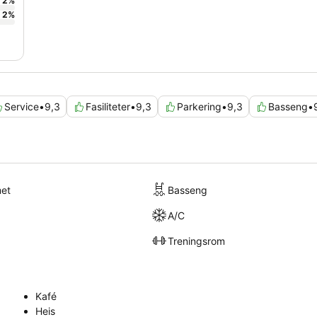
2
%
2
%
Service
•
9,3
Fasiliteter
•
9,3
Parkering
•
9,3
Basseng
•
met
Basseng
A/C
Treningsrom
Kafé
Heis