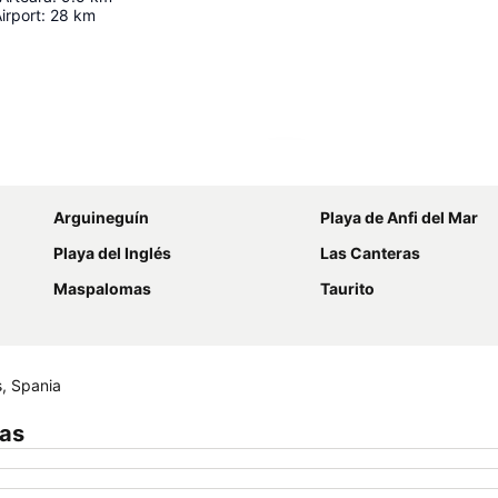
irport
:
28
km
Utvid kartet
Arguineguín
Playa de Anfi del Mar
Playa del Inglés
Las Canteras
Maspalomas
Taurito
s, Spania
mas