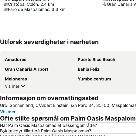
Cristóbal Colón
:
2.4
km
Gran Canaria A
Faro de Maspalomas
:
3.3
km
Utforsk severdigheter i nærheten
Amadores
Puerto Rico Beach
Gran Canaria Airport
Bahia Feliz
Meloneras
Yumbo centrum
Vis mer
Informasjon om overnattingssted
Urb. Sonnenland, C/Albert Einstein, s/n Parc 34, 35100, Maspaloma
Vis mer
Ofte stilte spørsmål om Palm Oasis Maspalo
Har Palm Oasis Maspalomas et bassengområde?
Er kjæledyr tillatt på Palm Oasis Maspalomas?