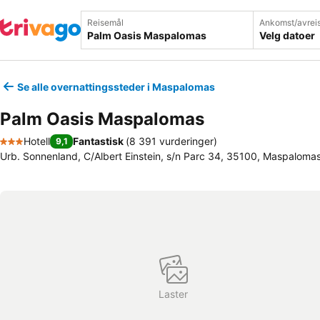
Reisemål
Ankomst/avrei
Velg datoer
Se alle overnattingssteder i Maspalomas
Palm Oasis Maspalomas
Hotell
Fantastisk
(
8 391 vurderinger
)
9,1
3 Stjerner
Urb. Sonnenland, C/Albert Einstein, s/n Parc 34, 35100, Maspaloma
Laster