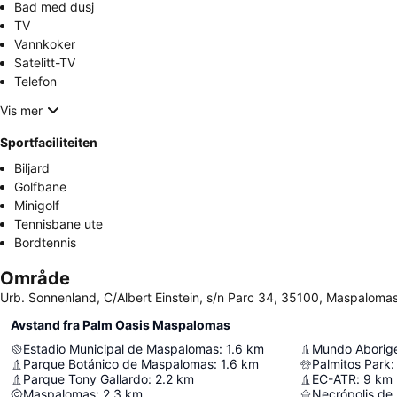
Bad med dusj
TV
Vannkoker
Satelitt-TV
Telefon
Vis mer
Sportfaciliteiten
Biljard
Golfbane
Minigolf
Tennisbane ute
Bordtennis
Område
Urb. Sonnenland, C/Albert Einstein, s/n Parc 34, 35100, Maspaloma
Avstand fra Palm Oasis Maspalomas
Estadio Municipal de Maspalomas
:
1.6
km
Mundo Aborig
Parque Botánico de Maspalomas
:
1.6
km
Palmitos Park
:
Parque Tony Gallardo
:
2.2
km
EC-ATR
:
9
km
Maspalomas
:
2.3
km
Necrópolis de 