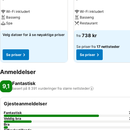
Wi-Fi inkludert
Wi-Fi inkludert
Basseng
Basseng
Spa
Restaurant
Velg datoer for å se nøyaktige priser
738 kr
fra
Se priser fra
17 nettsteder
Se priser
Se priser
Anmeldelser
Fantastisk
9,1
basert på 8 391 vurderinger fra større
nettsteder
Gjesteanmeldelser
Fantastisk
Veldig bra
Bra