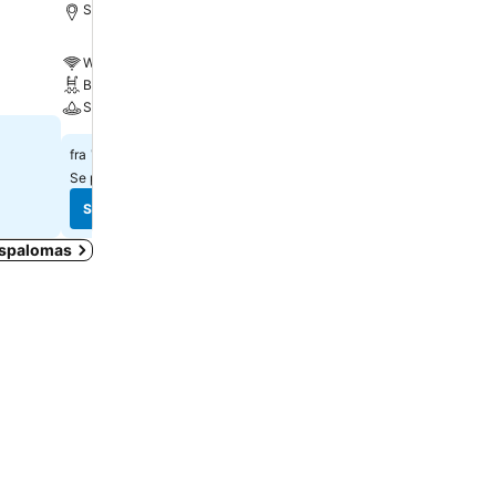
San Agustín, 0.5 km til Sentrum
Wi-Fi inkludert
Wi-Fi inkludert
Basseng
Basseng
Spa
Spa
1 581 kr
fra
1 047 kr
fra
Se priser fra
1 nettsted
Se priser fra
20 nettsteder
Se priser
Se priser
Maspalomas