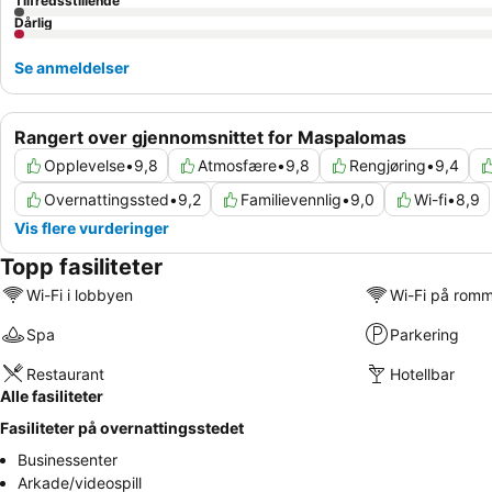
Tilfredsstillende
Dårlig
Se anmeldelser
Rangert over gjennomsnittet for Maspalomas
Opplevelse
•
9,8
Atmosfære
•
9,8
Rengjøring
•
9,4
Overnattingssted
•
9,2
Familievennlig
•
9,0
Wi-fi
•
8,9
Vis flere vurderinger
Topp fasiliteter
Wi-Fi i lobbyen
Wi-Fi på rom
Spa
Parkering
Restaurant
Hotellbar
Alle fasiliteter
Fasiliteter på overnattingsstedet
Businessenter
Arkade/videospill