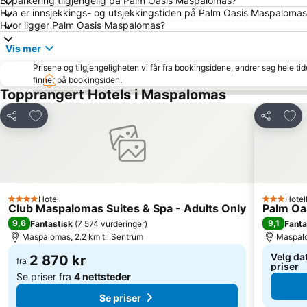
Er parkering tilgjengelig på Palm Oasis Maspalomas?
Hva er innsjekkings- og utsjekkingstiden på Palm Oasis Maspaloma
Hvor ligger Palm Oasis Maspalomas?
Vis mer
Prisene og tilgjengeligheten vi får fra bookingsidene, endrer seg hele ti
finner på bookingsiden.
Topprangert Hotels i Maspalomas
Legg til i favoritter
Legg 
Del
Del
Hotell
Hotel
4 Stjerner
3 Stjerner
Club Maspalomas Suites & Spa - Adults Only
Palm Oa
9,6
9,1
Fantastisk
(
7 574 vurderinger
)
Fanta
Maspalomas, 2.2 km til Sentrum
Maspalo
Velg da
2 870 kr
fra
priser
Se priser fra
4 nettsteder
Se priser