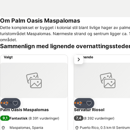
Om Palm Oasis Maspalomas
Dette komplekset er bygget i kolonial stil blant livlige hager av palm
turistområdet Maspalomas. Nærmeste strand og sentrum ligger ca. 1,5 
området.
Sammenlign med lignende overnattingsstede
Valgt
Lignende
Neste
Legg til i favoritter
Legg til i favoritter
Hotell
Hotell
3 Stjerner
3 Stjerner
Del
Del
Palm Oasis Maspalomas
Servatur Riosol
9,1
7,4
Fantastisk
(
8 391 vurderinger
)
(
8 392 vurderinger
)
Maspalomas, Spania
Puerto Rico, 0.5 km til Sentrum