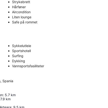
Strykebrett
Hårføner
Aircondition
Liten lounge
Safe på rommet
Sykkelutleie
Sportshotell
Surfing
Dykking
Vannsportsfasiliteter
s, Spania
en
:
5.7
km
7.9
km
Arteara
:
9.5
km