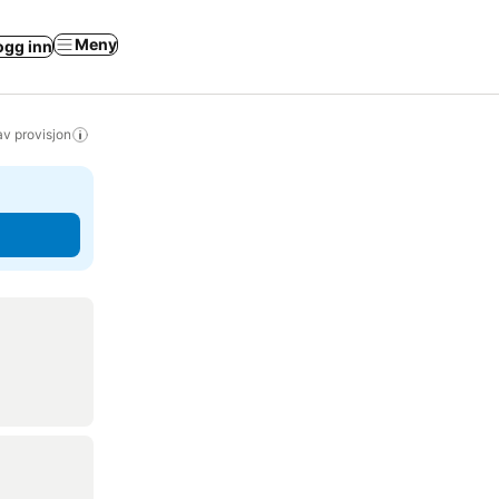
Meny
ogg inn
av provisjon