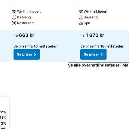
Wi-Fi inkludert
Wi-Fi inkludert
Basseng
Basseng
Restaurant
Spa
663 kr
1 670 kr
fra
fra
Se priser fra
16 nettsteder
Se priser fra
18 nettsteder
Se priser
Se priser
Se alle overnattingssteder i 
72
%
21
%
3
%