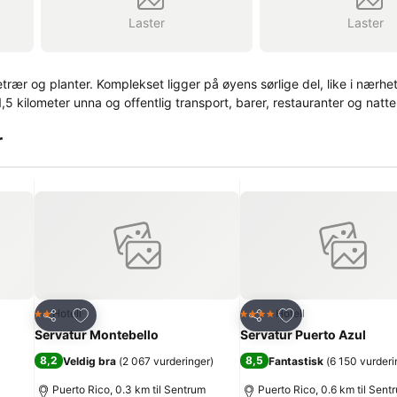
Laster
Laster
etrær og planter. Komplekset ligger på øyens sørlige del, like i nærhe
kilometer unna og offentlig transport, barer, restauranter og natteli
r
Legg til i favoritter
Legg til i favoritte
Hotell
Hotell
2 Stjerner
4 Stjerner
Del
Del
Servatur Montebello
Servatur Puerto Azul
8,2
8,5
Veldig bra
(
2 067 vurderinger
)
Fantastisk
(
6 150 vurderi
Puerto Rico, 0.3 km til Sentrum
Puerto Rico, 0.6 km til Sent