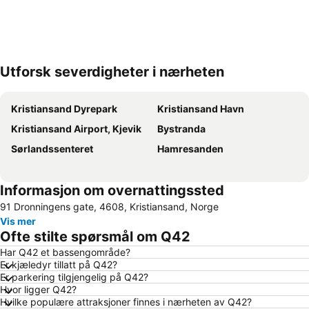
Utforsk severdigheter i nærheten
Utvid kartet
Kristiansand Dyrepark
Kristiansand Havn
Kristiansand Airport, Kjevik
Bystranda
Sørlandssenteret
Hamresanden
Informasjon om overnattingssted
91 Dronningens gate, 4608, Kristiansand, Norge
Vis mer
Ofte stilte spørsmål om Q42
Har Q42 et bassengområde?
Er kjæledyr tillatt på Q42?
Er parkering tilgjengelig på Q42?
Hvor ligger Q42?
Hvilke populære attraksjoner finnes i nærheten av Q42?