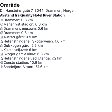
Område
Dr. Hansteins gate 7, 3044, Drammen, Norge
Avstand fra Quality Hotel River Station
Drammen
:
0.3
km
Marienlyst stadion
:
0.6
km
Drammens museum
:
0.6
km
Drammen
:
0.8
km
Austad gård
:
0.9
km
Helleristningene i Skogerveien
:
1.6
km
Gulskogen gård
:
2.5
km
Kjøsterudjuvet
:
6
km
Skoger gamle kirke
:
6.8
km
Helleristningene ved Utenga
:
7.2
km
Consto stadion
:
10.9
km
Sandefjord Airport
:
61.6
km