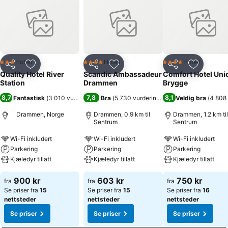
du bybrua. Gå over og vær i sentrum på fem minutter. Her finner du
restauranter, gode shoppingmuligheter og Aass bryggeri – Norges
eldste bryggeri som fortsatt er i drift.
Hotell
Hotell
Hotell
3 Stjerner
4 Stjerner
4 Stjerner
Del
Legg til i favoritter
Del
Legg til i favoritter
Del
Legg til i
Quality Hotel River
Scandic Ambassadeur
Comfort Hotel Uni
Station
Drammen
Brygge
8,7
7,8
8,1
Fantastisk
(
3 010 vurderinger
)
Bra
(
5 730 vurderinger
)
Veldig bra
(
4 808 
Drammen, Norge
Drammen, 0.9 km til
Drammen, 1.2 km til
Sentrum
Sentrum
Wi-Fi inkludert
Wi-Fi inkludert
Wi-Fi inkludert
Parkering
Parkering
Parkering
Kjæledyr tillatt
Kjæledyr tillatt
Kjæledyr tillatt
900 kr
603 kr
750 kr
fra
fra
fra
Se priser fra
15
Se priser fra
15
Se priser fra
16
nettsteder
nettsteder
nettsteder
Se priser
Se priser
Se priser