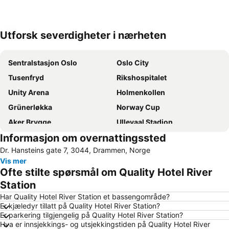
Utforsk severdigheter i nærheten
Utvid kartet
Sentralstasjon Oslo
Oslo City
Tusenfryd
Rikshospitalet
Unity Arena
Holmenkollen
Grünerløkka
Norway Cup
Aker Brygge
Ullevaal Stadion
Informasjon om overnattingssted
Bjerke
Frogner
Dr. Hansteins gate 7, 3044, Drammen, Norge
Nordstrand
Oslo Spektrum
Vis mer
Youngstorget
Storo Storsenter
Ofte stilte spørsmål om Quality Hotel River
Sagene
Alna
Station
Karl-Johansgate
Oslofjorden
Har Quality Hotel River Station et bassengområde?
Er kjæledyr tillatt på Quality Hotel River Station?
Rockefeller Music Hal
Bygdøy
Er parkering tilgjengelig på Quality Hotel River Station?
Hva er innsjekkings- og utsjekkingstiden på Quality Hotel River
Sandvika Storsenter
Vikersund Hoppsenter