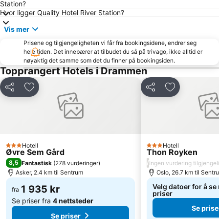
Station?
National Theatre
Drammen Togstasjon
Hvor ligger Quality Hotel River Station?
Byporten
Ullern
Vis mer
Tøyenparken
Den Norske Opera og Ballett
Prisene og tilgjengeligheten vi får fra bookingsidene, endrer seg
hele tiden. Det innebærer at tilbudet du så på trivago, ikke alltid er
Bislett Games
Grorud
nøyaktig det samme som det du finner på bookingsiden.
Rådhuset
Holmenkollen FIS World Cup Nordic
Topprangert Hotels i Drammen
Slottsparken
Color Line
Del
Legg til i favoritter
Del
Legg til i favo
Oslo Konserthus
Gamle Oslo
Stortinget
Vinterbro Senter
Akershus Festning
St Hanshaugen
Triaden Lørenskog Storsenter
Søndre Nordstrand
Hotell
Hotell
3 Stjerner
3 Stjerner
Øvre Sem Gård
Thon Royken
Oslo Congress Centre
St. Hanshaugen
8,5
/
Fantastisk
(
278 vurderinger
)
Ingen vurdering tilgjengel
Munch museet
Stovner Senter
Asker, 2.4 km til Sentrum
Oslo, 26.7 km til Sentr
Oslo Vinterpark
Østensjø
Velg datoer for å se
1 935 kr
fra
priser
Se priser fra
4 nettsteder
Se prise
Se priser