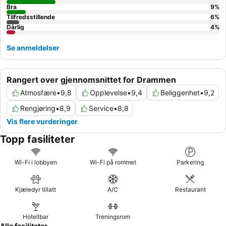
Bra
9
%
Tilfredsstillende
6
%
Dårlig
4
%
Se anmeldelser
Rangert over gjennomsnittet for Drammen
Atmosfære
•
9,8
Opplevelse
•
9,4
Beliggenhet
•
9,2
Rengjøring
•
8,9
Service
•
8,8
Vis flere vurderinger
Topp fasiliteter
Wi-Fi i lobbyen
Wi-Fi på rommet
Parkering
Kjæledyr tillatt
A/C
Restaurant
Hotellbar
Treningsrom
Alle fasiliteter