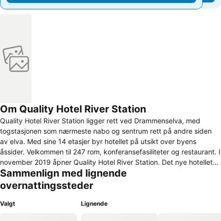
Om Quality Hotel River Station
Quality Hotel River Station ligger rett ved Drammenselva, med
togstasjonen som nærmeste nabo og sentrum rett på andre siden
av elva. Med sine 14 etasjer byr hotellet på utsikt over byens
åssider. Velkommen til 247 rom, konferansefasiliteter og restaurant. I
november 2019 åpner Quality Hotel River Station. Det nye hotellet
Sammenlign med lignende
blir Drammens høyeste bygning med sine 14 etasjer, og vil pryde
elvebredden og byens skyline. Quality Hotel River Station ligger
overnattingssteder
sentralt til i Drammen, rett ved siden av togstasjonen. Hotellet har
247 rom, 9 møterom og en storsal på 400 kvadratmeter, moderne
Valgt
Lignende
treningsrom, bar og restaurant Brasserie X. Like ved hotellet finner