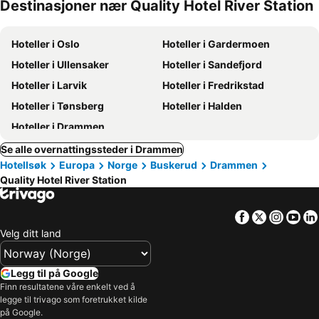
Destinasjoner nær Quality Hotel River Station
Hoteller i Oslo
Hoteller i Gardermoen
Hoteller i Ullensaker
Hoteller i Sandefjord
Hoteller i Larvik
Hoteller i Fredrikstad
Hoteller i Tønsberg
Hoteller i Halden
Hoteller i Drammen
Se alle overnattingssteder i Drammen
Hotellsøk
Europa
Norge
Buskerud
Drammen
Quality Hotel River Station
Facebook
Twitter
Insta
Yo
Velg ditt land
Legg til på Google
Finn resultatene våre enkelt ved å
legge til trivago som foretrukket kilde
på Google.