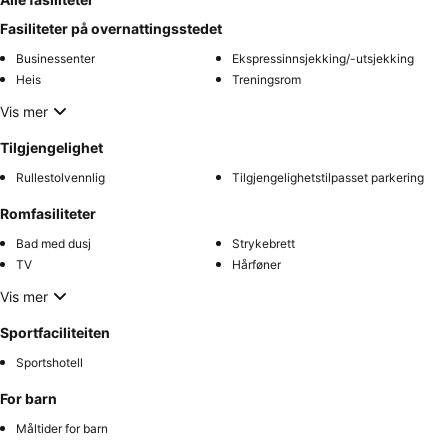
Fasiliteter på overnattingsstedet
Businessenter
Ekspressinnsjekking/-utsjekking
Heis
Treningsrom
Vis mer
Tilgjengelighet
Rullestolvennlig
Tilgjengelighetstilpasset parkering
Romfasiliteter
Bad med dusj
Strykebrett
TV
Hårføner
Vis mer
Sportfaciliteiten
Sportshotell
For barn
Måltider for barn