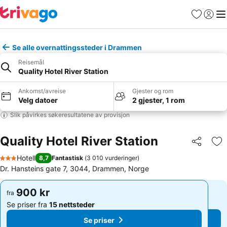
Favoritter
Logg i
Me
Se alle overnattingssteder i Drammen
Reisemål
Quality Hotel River Station
Ankomst/avreise
Gjester og rom
Velg datoer
2 gjester, 1 rom
Slik påvirkes søkeresultatene av provisjon
Quality Hotel River Station
Del
Leg
Hotell
8,7
Fantastisk
(
3 010 vurderinger
)
3 Stjerner
Dr. Hansteins gate 7, 3044, Drammen, Norge
900 kr
900 kr
fra
fra
Se priser fra
15 nettsteder
Se priser fra
15 nettsteder
Se priser
Se priser