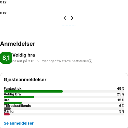
0 kr
0 kr
Anmeldelser
Veldig bra
8,1
basert på 3 811 vurderinger fra større
nettsteder
Gjesteanmeldelser
Fantastisk
49
%
Veldig bra
25
%
Bra
15
%
Tilfredsstillende
6
%
Dårlig
5
%
Se anmeldelser