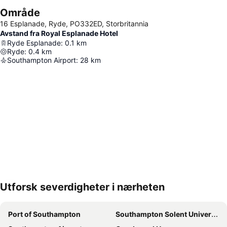
Område
16 Esplanade, Ryde, PO332ED, Storbritannia
Avstand fra Royal Esplanade Hotel
Ryde Esplanade
:
0.1
km
Ryde
:
0.4
km
Southampton Airport
:
28
km
Utforsk severdigheter i nærheten
Utvid kartet
Port of Southampton
Southampton Solent University Conference Centre