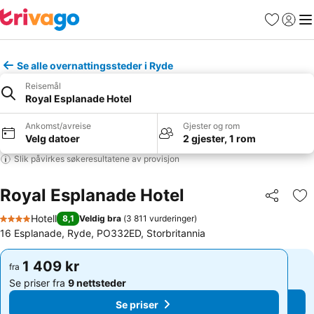
Favoritter
Logg i
Me
Se alle overnattingssteder i Ryde
Reisemål
Royal Esplanade Hotel
Ankomst/avreise
Gjester og rom
Velg datoer
2 gjester, 1 rom
Slik påvirkes søkeresultatene av provisjon
Royal Esplanade Hotel
Del
Leg
Hotell
8,1
Veldig bra
(
3 811 vurderinger
)
4 Stjerner
16 Esplanade, Ryde, PO332ED, Storbritannia
1 409 kr
1 409 kr
fra
fra
Se priser fra
9 nettsteder
Se priser fra
9 nettsteder
Se priser
Se priser