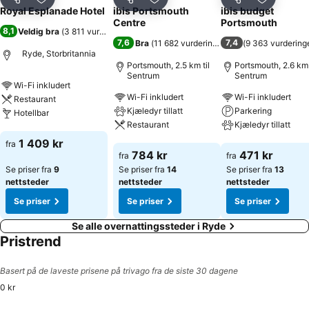
Del
Legg til i favoritter
Del
Legg til i favoritter
Del
Legg til i
Royal Esplanade Hotel
ibis Portsmouth
ibis budget
Centre
Portsmouth
8,1
Veldig bra
(
3 811 vurderinger
)
7,6
7,4
Bra
(
11 682 vurderinger
)
(
9 363 vurdering
Ryde, Storbritannia
Portsmouth, 2.5 km til
Portsmouth, 2.6 km 
Sentrum
Sentrum
Wi-Fi inkludert
Wi-Fi inkludert
Wi-Fi inkludert
Restaurant
Kjæledyr tillatt
Parkering
Hotellbar
Restaurant
Kjæledyr tillatt
Se priser
1 409 kr
fra
Se priser
Se priser
784 kr
471 kr
fra
fra
Se priser fra
9
Se priser fra
14
Se priser fra
13
nettsteder
nettsteder
nettsteder
Se priser
Se priser
Se priser
Se alle overnattingssteder i Ryde
Pristrend
Basert på de laveste prisene på trivago fra de siste 30 dagene
0 kr