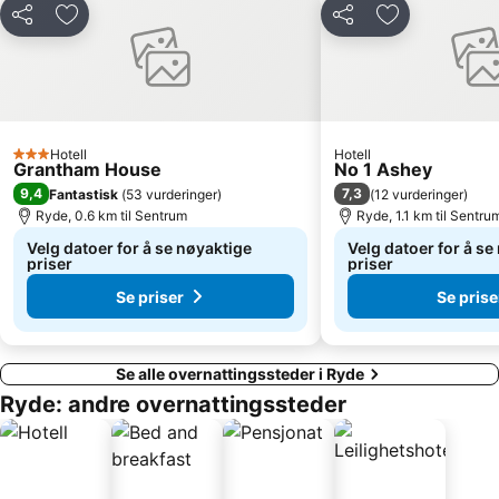
Del
Legg til i favoritter
Del
Legg til i favo
Hotell
Hotell
3 Stjerner
Grantham House
No 1 Ashey
9,4
7,3
Fantastisk
(
53 vurderinger
)
(
12 vurderinger
)
Ryde, 0.6 km til Sentrum
Ryde, 1.1 km til Sentru
Velg datoer for å se nøyaktige
Velg datoer for å se
priser
priser
Se priser
Se prise
Se alle overnattingssteder i Ryde
Ryde: andre overnattingssteder