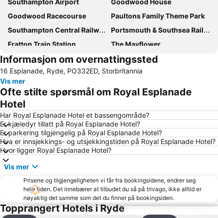
Southampton Airport
Goodwood House
Goodwood Racecourse
Paultons Family Theme Park
Southampton Central Railway Station
Portsmouth & Southsea Railway Station
Fratton Train Station
The Mayflower
Informasjon om overnattingssted
Portsmouth Harbour Station
Portsmouth Port
16 Esplanade, Ryde, PO332ED, Storbritannia
New Forest National Park
West Wittering Beach
Vis mer
St Mary's Stadium
South Downs National Park
Ofte stilte spørsmål om Royal Esplanade
Jane Austen's House Museum
Hotel
Har Royal Esplanade Hotel et bassengområde?
Er kjæledyr tillatt på Royal Esplanade Hotel?
Er parkering tilgjengelig på Royal Esplanade Hotel?
Hva er innsjekkings- og utsjekkingstiden på Royal Esplanade Hotel?
Hvor ligger Royal Esplanade Hotel?
Vis mer
Prisene og tilgjengeligheten vi får fra bookingsidene, endrer seg
hele tiden. Det innebærer at tilbudet du så på trivago, ikke alltid er
nøyaktig det samme som det du finner på bookingsiden.
Topprangert Hotels i Ryde