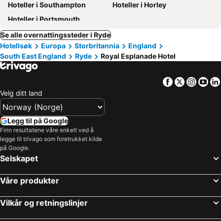
Hoteller i Southampton
Hoteller i Horley
Hoteller i Portsmouth
Se alle overnattingssteder i Ryde
Hotellsøk
Europa
Storbritannia
England
South East England
Ryde
Royal Esplanade Hotel
Facebook
Twitter
Insta
Yo
Velg ditt land
Legg til på Google
Finn resultatene våre enkelt ved å
legge til trivago som foretrukket kilde
på Google.
Selskapet
Våre produkter
Vilkår og retningslinjer