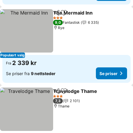
The Mermaid Inn
Del
Legg til i favoritter
Se priser
3 Stjerner
9,0
Fantastisk
6 335
Rye
Populært valg
2 339 kr
Fra
Se priser fra
9 nettsteder
Se priser
Travelodge Thame
Del
Legg til i favoritter
Se pris
3 Stjerner
7,3
2 101
Thame