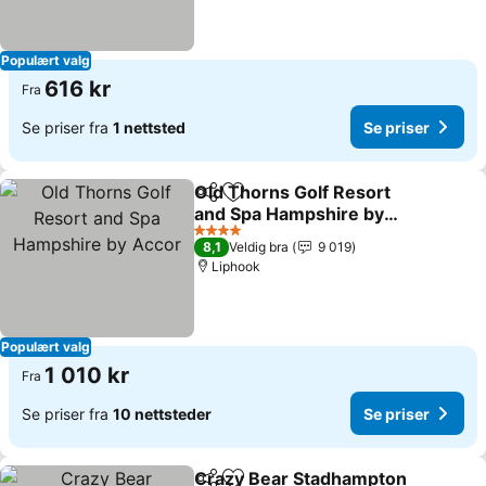
Populært valg
616 kr
Fra
Se priser fra
1 nettsted
Se priser
Old Thorns Golf Resort
Del
Legg til i favoritter
and Spa Hampshire by
Accor
Se priser
4 Stjerner
8,1
Veldig bra
9 019
Liphook
Populært valg
1 010 kr
Fra
Se priser fra
10 nettsteder
Se priser
Crazy Bear Stadhampton