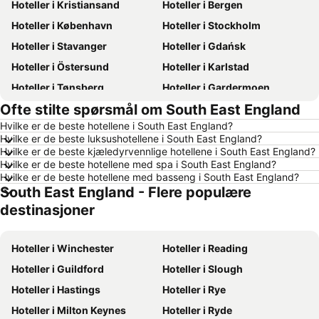
Hoteller i Kristiansand
Hoteller i Bergen
Hoteller i København
Hoteller i Stockholm
Hoteller i Stavanger
Hoteller i Gdańsk
Hoteller i Östersund
Hoteller i Karlstad
Hoteller i Tønsberg
Hoteller i Gardermoen
Ofte stilte spørsmål om South East England
Hoteller i Hamar
Hoteller i Bodø
Hvilke er de beste hotellene i South East England?
Hoteller i Geilo
Hoteller i Arendal
Hvilke er de beste luksushotellene i South East England?
Hoteller i Ålesund
Hoteller i Fredrikstad
Hvilke er de beste kjæledyrvennlige hotellene i South East England?
Hvilke er de beste hotellene med spa i South East England?
Hoteller i Sandefjord
Hoteller i Aalborg
Hvilke er de beste hotellene med basseng i South East England?
South East England - Flere populære
Hoteller i Roma
Hoteller i Hellas
destinasjoner
Hoteller i Danmark
Hoteller i Koh Samui
Hoteller i Västra Götalands län
Hoteller i Sørlandet
Hoteller i Winchester
Hoteller i Reading
Hoteller i Spania
Hoteller i Gardasjøen
Hoteller i Guildford
Hoteller i Slough
Hoteller i Malta
Hoteller i Region Nordjylland
Hoteller i Hastings
Hoteller i Rye
Hoteller i Kypros
Hoteller i Tenerife
Hoteller i Milton Keynes
Hoteller i Ryde
Hoteller i Italia
Hoteller i Kroatia