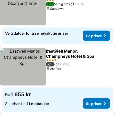
Se priser
3 Stjerner
8,3
Veldig bra
1 215
Sandown
Velg datoer for å se nøyaktige priser
Se priser
Eastwell Manor,
Del
Legg til i favoritter
Champneys Hotel & Spa
Se priser
4 Stjerner
7,3
8 299
Ashford
1 655 kr
Fra
Se priser fra
11 nettsteder
Se priser