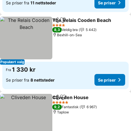
Se priser fra
11 nettsteder
Se priser
The Relais Cooden Beach
Del
Legg til i favoritter
4 Stjerner
8,3
Veldig bra
5 442
Bexhill-on-Sea
Populært valg
1 330 kr
Fra
Se priser fra
8 nettsteder
Se priser
Cliveden House
Del
Legg til i favoritter
Se priser
5 Stjerner
9,2
Fantastisk
6 967
Taplow