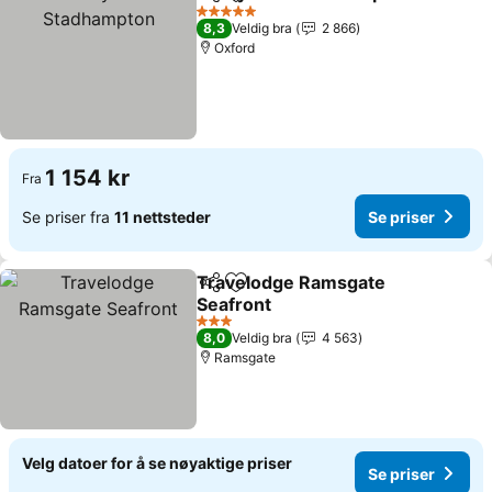
Del
Legg til i favoritter
S
5 Stjerner
8,3
Veldig bra
2 866
Oxford
1 154 kr
Fra
Se priser fra
11 nettsteder
Se priser
Travelodge Ramsgate
Del
Legg til i favoritter
Seafront
Se priser
3 Stjerner
8,0
Veldig bra
4 563
Ramsgate
Velg datoer for å se nøyaktige priser
Se priser