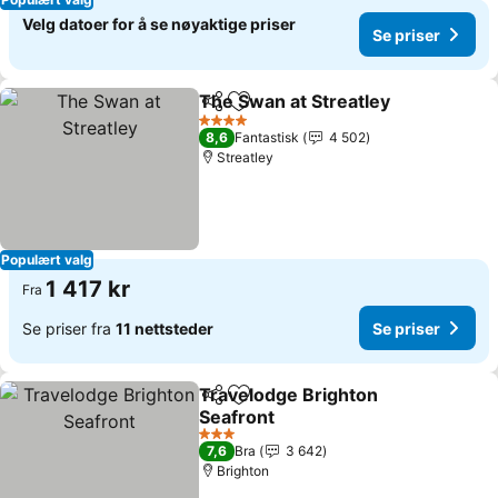
Velg datoer for å se nøyaktige priser
Se priser
The Swan at Streatley
Del
Legg til i favoritter
Se p
4 Stjerner
8,6
Fantastisk
4 502
Streatley
Populært valg
1 417 kr
Fra
Se priser fra
11 nettsteder
Se priser
Travelodge Brighton
Del
Legg til i favoritter
Seafront
Se priser
3 Stjerner
7,6
Bra
3 642
Brighton