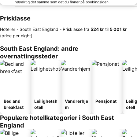
nøyaktig det samme som det du finner på bookingsiden.
Prisklasse
Hoteller - South East England -
Prisklasse
fra
‎524 kr
til
‎5 001 kr
(price per night)
South East England: andre
overnattingssteder
Bed and
Leilighetsh
Vandrerhje
Pensjonat
Leili
breakfast
otell
m
otell
Populære hotellkategorier i South East
England