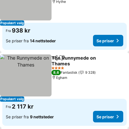
Hythe
Populært valg
938 kr
Fra
Se priser fra
14 nettsteder
Se priser
The Runnymede on
Del
Legg til i favoritter
Thames
Se priser
4 Stjerner
8,6
Fantastisk
9 328
Egham
Populært valg
2 117 kr
Fra
Se priser fra
9 nettsteder
Se priser