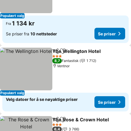
Populært valg
1 134 kr
Fra
Se priser fra
10 nettsteder
Se priser
The Wellington Hotel
Del
Legg til i favoritter
Se pr
3 Stjerner
8,7
Fantastisk
1 712
Ventnor
Populært valg
Velg datoer for å se nøyaktige priser
Se priser
The Rose & Crown Hotel
Del
Legg til i favoritter
S
3 Stjerner
6,4
3 766