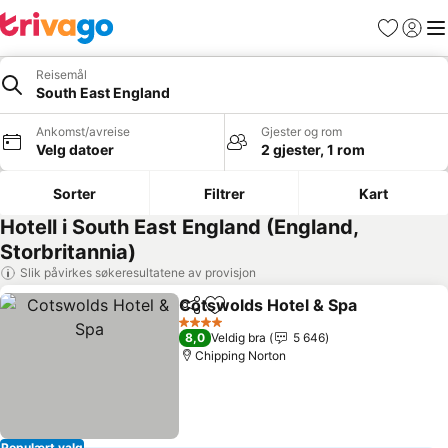
Favoritter
Logg i
Me
Reisemål
South East England
Ankomst/avreise
Gjester og rom
Velg datoer
2 gjester, 1 rom
Sorter
Filtrer
Kart
Hotell i South East England (England,
Storbritannia)
Slik påvirkes søkeresultatene av provisjon
Cotswolds Hotel & Spa
Del
Legg til i favoritter
Se 
4 Stjerner
8,0
Veldig bra
5 646
Chipping Norton
Populært valg