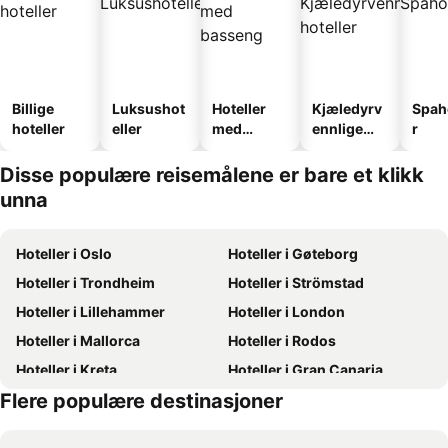
Billige
Luksushot
Hoteller
Kjæledyrv
Spah
hoteller
eller
med
ennlige
r
basseng
hoteller
Disse populære reisemålene er bare et klikk
unna
Hoteller i Oslo
Hoteller i Gøteborg
Hoteller i Trondheim
Hoteller i Strömstad
Hoteller i Lillehammer
Hoteller i London
Hoteller i Mallorca
Hoteller i Rodos
Hoteller i Kreta
Hoteller i Gran Canaria
Flere populære destinasjoner
Hoteller i Sverige
Hoteller i Norge