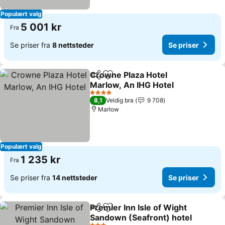
Populært valg
5 001 kr
Fra
Se priser fra
8 nettsteder
Se priser
Crowne Plaza Hotel
Del
Legg til i favoritter
Marlow, An IHG Hotel
Se priser
4 Stjerner
8,1
Veldig bra
9 708
Marlow
Populært valg
1 235 kr
Fra
Se priser fra
14 nettsteder
Se priser
Premier Inn Isle of Wight
Del
Legg til i favoritter
Sandown (Seafront) hotel