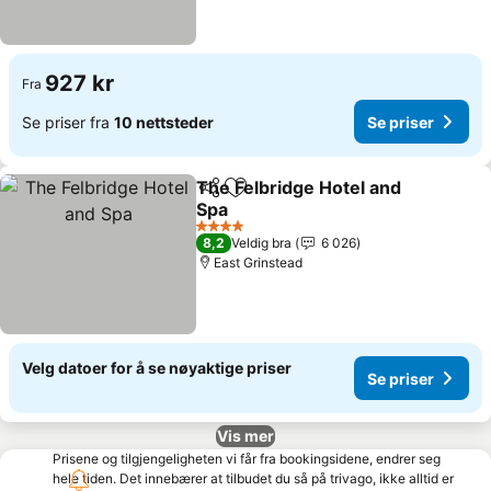
927 kr
Fra
Se priser fra
10 nettsteder
Se priser
The Felbridge Hotel and
Del
Legg til i favoritter
Spa
Se priser
4 Stjerner
8,2
Veldig bra
6 026
East Grinstead
Velg datoer for å se nøyaktige priser
Se priser
Vis mer
Prisene og tilgjengeligheten vi får fra bookingsidene, endrer seg
hele tiden. Det innebærer at tilbudet du så på trivago, ikke alltid er