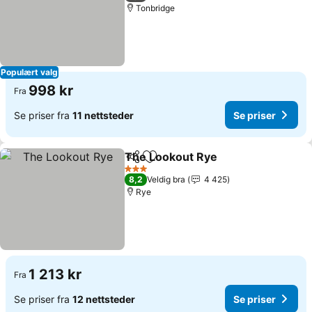
Tonbridge
Populært valg
998 kr
Fra
Se priser fra
11 nettsteder
Se priser
The Lookout Rye
Del
Legg til i favoritter
Se priser
3 Stjerner
8,2
Veldig bra
4 425
Rye
1 213 kr
Fra
Se priser fra
12 nettsteder
Se priser