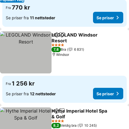
770 kr
Fra
Se priser fra
11 nettsteder
Se priser
LEGOLAND Windsor
Del
Legg til i favoritter
Resort
Se priser
4 Stjerner
7,8
Bra
6 831
Windsor
1 256 kr
Fra
Se priser fra
12 nettsteder
Se priser
Hythe Imperial Hotel Spa
Del
Legg til i favoritter
& Golf
Se priser
4 Stjerner
8,2
Veldig bra
10 245