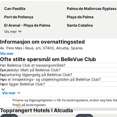
Can Pastilla
Palma de Mallorcas flyplass
Port de Pollença
Playa de Palma
El Arenal - Playa de Palma
Santa Catalina
Vis mer
Informasjon om overnattingssted
Av. Pere Mas i Reus, s/n, 07400, Alcudia, Spania
Vis mer
Ofte stilte spørsmål om BelleVue Club
Har BelleVue Club et bassengområde?
Er kjæledyr tillatt på BelleVue Club?
Er parkering tilgjengelig på BelleVue Club?
Hva er innsjekkings- og utsjekkingstiden på BelleVue Club?
Hvor ligger BelleVue Club?
Vis mer
Prisene og tilgjengeligheten vi får fra bookingsidene, endrer seg hele ti
finner på bookingsiden.
Topprangert Hotels i Alcudia