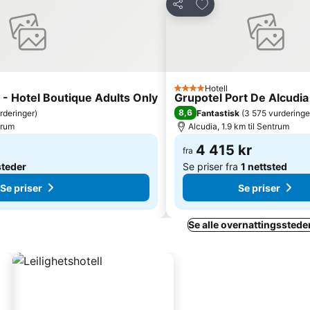
tter
Legg til i favoritter
Del
Hotell
4 Stjerner
- Hotel Boutique Adults Only
Grupotel Port De Alcudia
8,6
rderinger
)
Fantastisk
(
3 575 vurderinge
trum
Alcudia, 1.9 km til Sentrum
4 415 kr
fra
steder
Se priser fra
1 nettsted
Se priser
Se priser
Se alle overnattingssteder