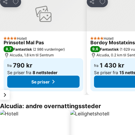
Legg til i favoritter
Legg til i favori
Del
Del
Hotell
Hotell
4 Stjerner
4 Stjerner
Prinsotel Mal Pas
Bordoy Mostatxins 
8,7
9,6
Fantastisk
(
2 986 vurderinger
)
Fantastisk
(
1 629 vu
Alcudia, 1.8 km til Sentrum
Alcudia, 0.2 km til Sen
790 kr
1 430 kr
fra
fra
Se priser fra
8 nettsteder
Se priser fra
15 nett
Se priser
Alcudia: andre overnattingssteder