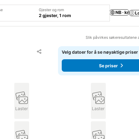
se
Gjester og rom
NB · kr
L
2 gjester, 1 rom
Slik påvirkes søkeresultatene 
Legg til i favoritter
Velg datoer for å se nøyaktige priser
Del
Se priser
Laster
Laster