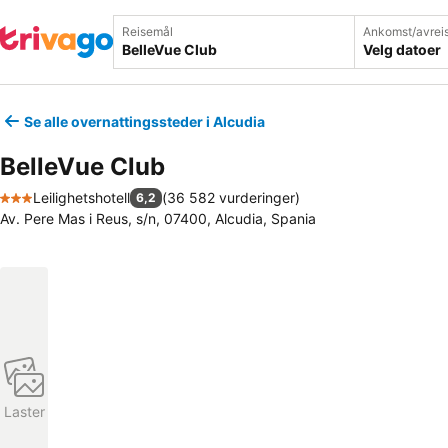
Reisemål
Ankomst/avrei
Velg datoer
Se alle overnattingssteder i Alcudia
BelleVue Club
Leilighetshotell
(
36 582 vurderinger
)
6,2
3 Stjerner
Av. Pere Mas i Reus, s/n, 07400, Alcudia, Spania
Laster