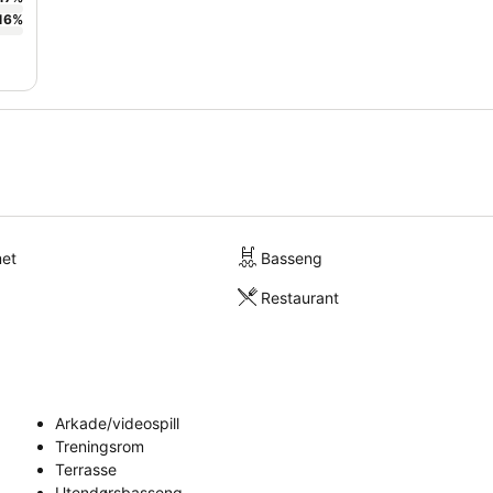
16
%
met
Basseng
Restaurant
Arkade/videospill
Treningsrom
Terrasse
Utendørsbasseng