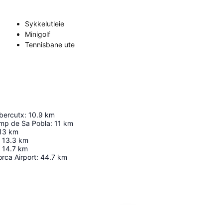
Sykkelutleie
Minigolf
Tennisbane ute
bercutx
:
10.9
km
mp de Sa Pobla
:
11
km
13
km
13.3
km
14.7
km
rca Airport
:
44.7
km
Utvid kartet