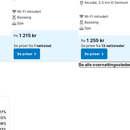
Alcudia, 3.3 km til Sentrum
Wi-Fi inkludert
Wi-Fi inkludert
Basseng
Basseng
Spa
Spa
1 215 kr
fra
1 255 kr
fra
Se priser fra
1 nettsted
Se priser fra
13 nettsteder
Se priser
Se priser
Se alle overnattingssteder
27
%
22
%
18
%
17
%