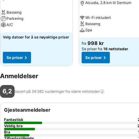
Alcudia, 2.8 km til Sentrum
Basseng
Wi-Fi inkludert
Parkering
Basseng
A/C
Spa
Velg datoer for å se nøyaktige priser
998 kr
fra
Se priser fra
16 nettsteder
Se priser
Se priser
Anmeldelser
6,2
basert på 36 582 vurderinger fra større
nettsteder
Gjesteanmeldelser
Fantastisk
Veldig bra
Bra
Tilfredsstillende