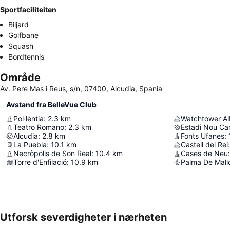
Sportfaciliteiten
Biljard
Golfbane
Squash
Bordtennis
Område
Av. Pere Mas i Reus, s/n, 07400, Alcudia, Spania
Avstand fra BelleVue Club
Pol·lèntia
:
2.3
km
Watchtower Al
Teatro Romano
:
2.3
km
Estadi Nou Ca
Alcudia
:
2.8
km
Fonts Ufanes
:
La Puebla
:
10.1
km
Castell del Rei
:
Necròpolis de Son Real
:
10.4
km
Cases de Neu
:
Torre d'Enfilació
:
10.9
km
Palma De Mallo
Utforsk severdigheter i nærheten