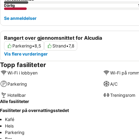
Dårlig
Se anmeldelser
Rangert over gjennomsnittet for Alcudia
Parkering
•
8,5
Strand
•
7,8
Vis flere vurderinger
Topp fasiliteter
Wi-Fi i lobbyen
Wi-Fi på rom
Parkering
A/C
Hotellbar
Treningsrom
Alle fasiliteter
Fasiliteter på overnattingsstedet
Kafé
Heis
Parkering
Bar