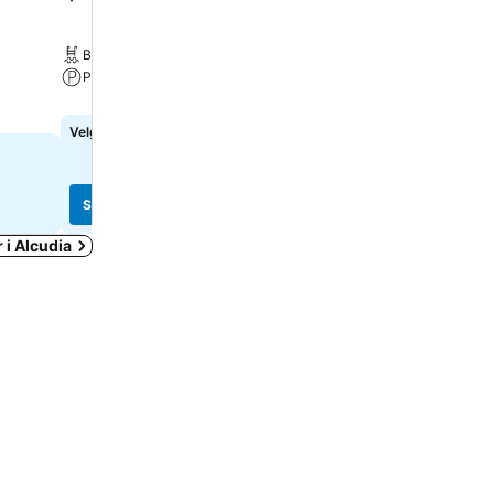
Wi-Fi inkludert
Basseng
Basseng
Parkering
Spa
Velg datoer for å se nøyaktige priser
1 080 kr
fra
Se priser fra
15 nettsteder
Se priser
Se priser
 i Alcudia