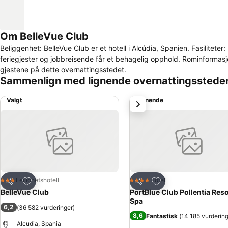
Om BelleVue Club
Beliggenhet: BelleVue Club er et hotell i Alcúdia, Spanien. Fasiliteter
feriegjester og jobbreisende får et behagelig opphold. Rominforma
gjestene på dette overnattingsstedet.
Sammenlign med lignende overnattingsstede
Valgt
Lignende
Neste
Legg til i favoritter
Legg til i favoritter
Leilighetshotell
Hotell
3 Stjerner
4 Stjerner
Del
Del
BelleVue Club
PortBlue Club Pollentia Reso
Spa
6,2
(
36 582 vurderinger
)
8,6
Fantastisk
(
14 185 vurderin
Alcudia, Spania