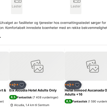
Laster
Laster
: Utvalget av fasiliteter og tjenester hos overnattingsstedet sørger fo
sjon: Komfortabelt innredete boenheter med en rekke bekvemmelighet
r
Legg til i favoritter
Legg til i favoritte
Hotell
Hotell
4 Stjerner
4 Stjerner
Del
Del
rt &
Eix Alcudia Hotel Adults Only
Hotel Inmood Aucanada O
Adults +16
8,5
Fantastisk
(
7 408 vurderinger
)
8,5
ger
)
Fantastisk
(
1 590 vurderi
Alcudia, 1.4 km til Sentrum