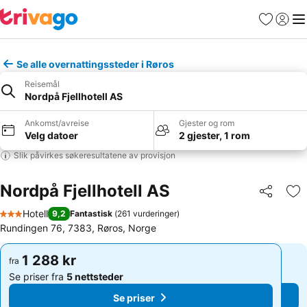
Favoritter
Logg i
Me
Se alle overnattingssteder i Røros
Reisemål
Nordpå Fjellhotell AS
Ankomst/avreise
Gjester og rom
Velg datoer
2 gjester, 1 rom
Slik påvirkes søkeresultatene av provisjon
Nordpå Fjellhotell AS
Del
Leg
Hotell
9,2
Fantastisk
(
261 vurderinger
)
3 Stjerner
Rundingen 76, 7383, Røros, Norge
1 288 kr
1 288 kr
fra
fra
Se priser fra
5 nettsteder
Se priser fra
5 nettsteder
Se priser
Se priser