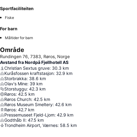
Sportfaciliteiten
Fiske
For barn
Måltider for barn
Område
Rundingen 76, 7383, Røros, Norge
Avstand fra Nordpå Fjellhotell AS
Christian Sextus gruve
:
30.3
km
Kuråsfossen kraftstasjon
:
32.9
km
Storbrakka
:
38.6
km
Olav's Mine
:
39
km
Storstuggu
:
42.3
km
Røros
:
42.5
km
Røros Church
:
42.5
km
Røros Museum Smeltery
:
42.6
km
Røros
:
42.7
km
Pressemuseet Fjeld-Ljom
:
42.9
km
Godthåb II
:
47.5
km
Trondheim Airport, Værnes
:
58.5
km