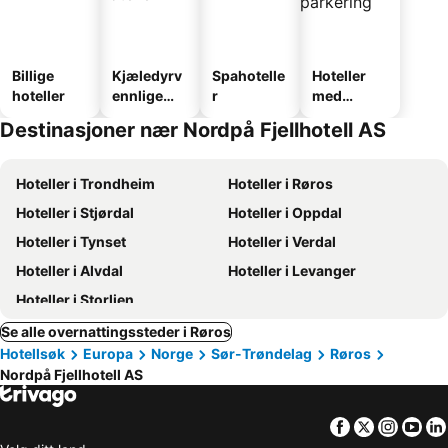
Billige
Kjæledyrv
Spahotelle
Hoteller
hoteller
ennlige
r
med
hoteller
parkering
Destinasjoner nær Nordpå Fjellhotell AS
Hoteller i Trondheim
Hoteller i Røros
Hoteller i Stjørdal
Hoteller i Oppdal
Hoteller i Tynset
Hoteller i Verdal
Hoteller i Alvdal
Hoteller i Levanger
Hoteller i Storlien
Se alle overnattingssteder i Røros
Hotellsøk
Europa
Norge
Sør-Trøndelag
Røros
Nordpå Fjellhotell AS
Facebook
Twitter
Insta
Yo