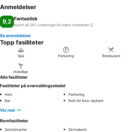
Anmeldelser
Fantastisk
9,2
basert på 261 vurderinger fra større
nettsteder
Se anmeldelser
Topp fasiliteter
Spa
Parkering
Restaurant
Hotellbar
Alle fasiliteter
Fasiliteter på overnattingsstedet
Heis
Parkering
Bar
Rom for ikke-røykere
Vis mer
Romfasiliteter
Sentralvarme
Skrivebord