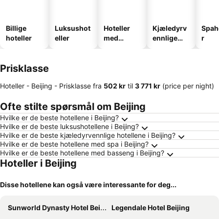
Billige
Luksushot
Hoteller
Kjæledyrv
Spah
hoteller
eller
med
ennlige
r
basseng
hoteller
Prisklasse
Hoteller - Beijing -
Prisklasse
fra
‎502 kr
til
‎3 771 kr
(price per night)
Ofte stilte spørsmål om Beijing
Hvilke er de beste hotellene i Beijing?
Hvilke er de beste luksushotellene i Beijing?
Hvilke er de beste kjæledyrvennlige hotellene i Beijing?
Hvilke er de beste hotellene med spa i Beijing?
Hvilke er de beste hotellene med basseng i Beijing?
Hoteller i Beijing
Disse hotellene kan også være interessante for deg...
Sunworld Dynasty Hotel Beijing Wangfujing
Legendale Hotel Beijing