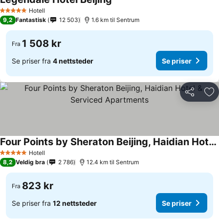
Se priser
Hotell
5 Stjerner
9,2
Fantastisk
12 503
1.6 km til Sentrum
1 508 kr
Fra
Se priser fra
4 nettsteder
Se priser
Del
Leg
Four Points by Sheraton Beijing, Haidian Hotel & Serviced Apartments
Se priser
Hotell
5 Stjerner
8,2
Veldig bra
2 786
12.4 km til Sentrum
823 kr
Fra
Se priser fra
12 nettsteder
Se priser