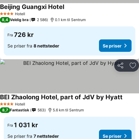
Beijing Guangxi Hotel
Se priser
Hotell
4 Stjerner
8,4
Veldig bra
2 586
0.1 km til Sentrum
726 kr
Fra
Se priser fra
8 nettsteder
Se priser
Del
Leg
BEI Zhaolong Hotel, part of JdV by Hyatt
Se pris
Hotell
4 Stjerner
8,7
Fantastisk
563
5.6 km til Sentrum
1 031 kr
Fra
Se priser fra
7 nettsteder
Se priser