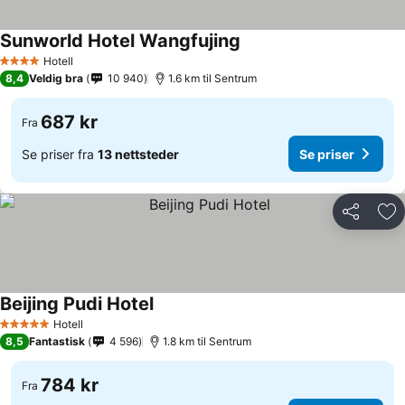
Sunworld Hotel Wangfujing
Se priser
Hotell
4 Stjerner
8,4
Veldig bra
10 940
1.6 km til Sentrum
687 kr
Fra
Se priser fra
13 nettsteder
Se priser
Del
Leg
Beijing Pudi Hotel
Se priser
Hotell
5 Stjerner
8,5
Fantastisk
4 596
1.8 km til Sentrum
784 kr
Fra