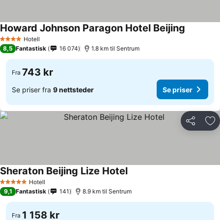
Howard Johnson Paragon Hotel Beijing
Se priser
Hotell
4 Stjerner
8,5
Fantastisk
16 074
1.8 km til Sentrum
743 kr
Fra
Se priser fra
9 nettsteder
Se priser
Del
Leg
Sheraton Beijing Lize Hotel
Se priser
Hotell
5 Stjerner
9,1
Fantastisk
141
8.9 km til Sentrum
1 158 kr
Fra