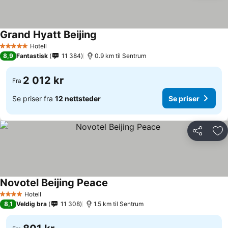
Grand Hyatt Beijing
Se priser
Hotell
5 Stjerner
8,9
Fantastisk
11 384
0.9 km til Sentrum
2 012 kr
Fra
Se priser fra
12 nettsteder
Se priser
Del
Leg
Novotel Beijing Peace
Se priser
Hotell
4 Stjerner
8,1
Veldig bra
11 308
1.5 km til Sentrum