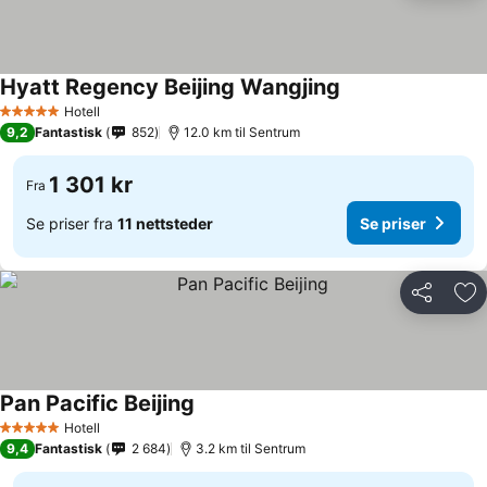
Hyatt Regency Beijing Wangjing
Se priser
Hotell
5 Stjerner
9,2
Fantastisk
852
12.0 km til Sentrum
1 301 kr
Fra
Se priser fra
11 nettsteder
Se priser
Del
Leg
Pan Pacific Beijing
Se priser
Hotell
5 Stjerner
9,4
Fantastisk
2 684
3.2 km til Sentrum