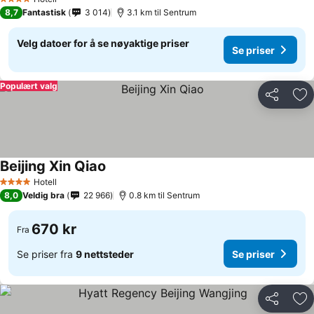
4 Stjerner
8,7
Fantastisk
3 014
3.1 km til Sentrum
Velg datoer for å se nøyaktige priser
Se priser
Populært valg
Del
Leg
Beijing Xin Qiao
Se priser
Hotell
4 Stjerner
8,0
Veldig bra
22 966
0.8 km til Sentrum
670 kr
Fra
Se priser fra
9 nettsteder
Se priser
Del
Leg