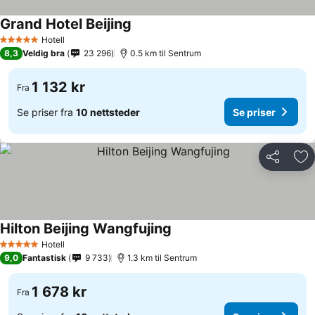
Grand Hotel Beijing
Se priser
Hotell
5 Stjerner
8,3
Veldig bra
23 296
0.5 km til Sentrum
1 132 kr
Fra
Se priser fra
10 nettsteder
Se priser
Del
Leg
Hilton Beijing Wangfujing
Se priser
Hotell
5 Stjerner
9,0
Fantastisk
9 733
1.3 km til Sentrum
1 678 kr
Fra