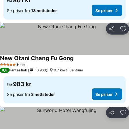
801 kr
Fra
Se priser fra
13 nettsteder
Se priser
Del
Leg
New Otani Chang Fu Gong
Se priser
Hotell
5 Stjerner
8,8
Fantastisk
10 963
0.7 km til Sentrum
983 kr
Fra
Se priser fra
3 nettsteder
Se priser
Del
Leg