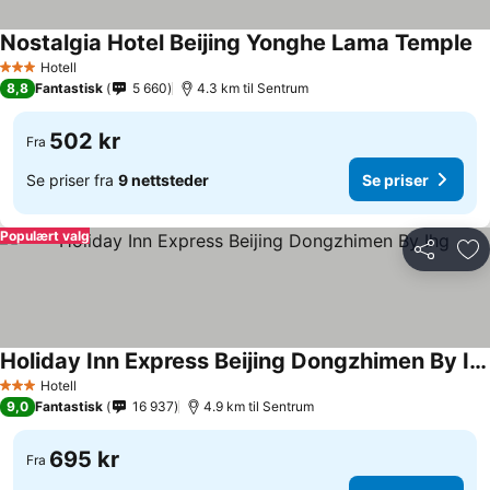
Nostalgia Hotel Beijing Yonghe Lama Temple
Se
Hotell
3 Stjerner
8,8
Fantastisk
5 660
4.3 km til Sentrum
502 kr
Fra
Se priser fra
9 nettsteder
Se priser
Populært valg
Del
Leg
Holiday Inn Express Beijing Dongzhimen By Ihg
Se priser
Hotell
3 Stjerner
9,0
Fantastisk
16 937
4.9 km til Sentrum
695 kr
Fra