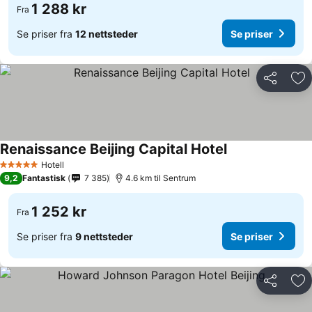
1 288 kr
Fra
Se priser fra
12 nettsteder
Se priser
Del
Leg
Renaissance Beijing Capital Hotel
Se priser
Hotell
5 Stjerner
9,2
Fantastisk
7 385
4.6 km til Sentrum
1 252 kr
Fra
Se priser fra
9 nettsteder
Se priser
Del
Leg