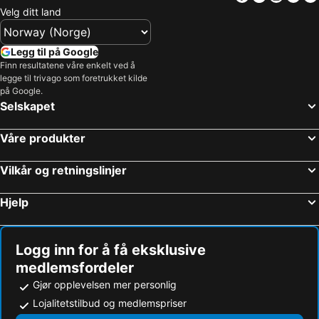
Holiday Inn Express Beijing Yizhuang Tongminghu By Ihg
Guangming
Velg ditt land
Grand Mercure Beijing Central
Crowne Plaza Beijing Lido By Ihg
Hilton Garden Inn Beijing Temple of Heaven East Gate Station
Hanting Hotel
Legg til på Google
Finn resultatene våre enkelt ved å
The Peninsula Beijing
HUALUXE Beijing Xinan
legge til trivago som foretrukket kilde
Holiday Inn Beijing Focus Square By Ihg
Holiday Inn Beijing Deshengmen by IHG
på Google.
Selskapet
Våre produkter
Vilkår og retningslinjer
Hjelp
Logg inn for å få eksklusive
medlemsfordeler
Gjør opplevelsen mer personlig
Lojalitetstilbud og medlemspriser