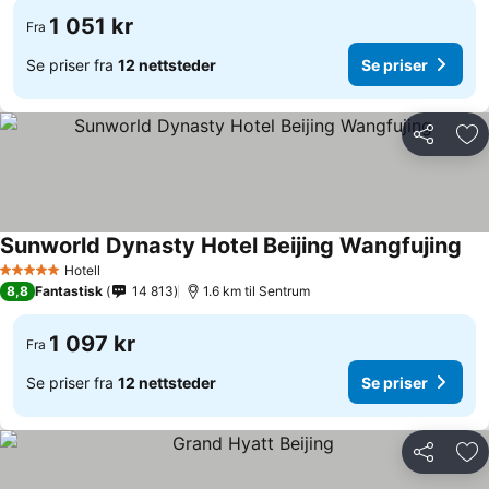
1 051 kr
Fra
Se priser fra
12 nettsteder
Se priser
Del
Leg
Sunworld Dynasty Hotel Beijing Wangfujing
Se 
Hotell
5 Stjerner
8,8
Fantastisk
14 813
1.6 km til Sentrum
1 097 kr
Fra
Se priser fra
12 nettsteder
Se priser
Del
Leg