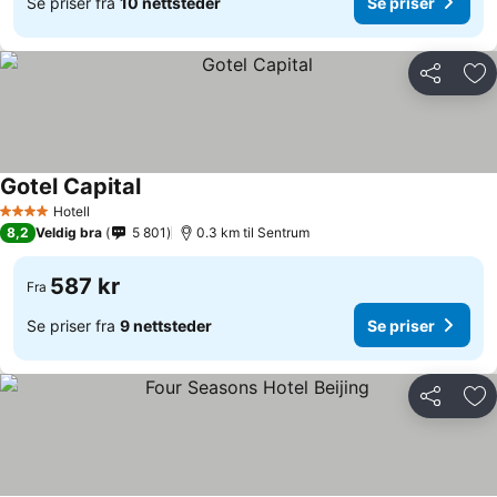
Se priser fra
10 nettsteder
Se priser
Del
Leg
Gotel Capital
Se priser
Hotell
4 Stjerner
8,2
Veldig bra
5 801
0.3 km til Sentrum
587 kr
Fra
Se priser fra
9 nettsteder
Se priser
Del
Leg