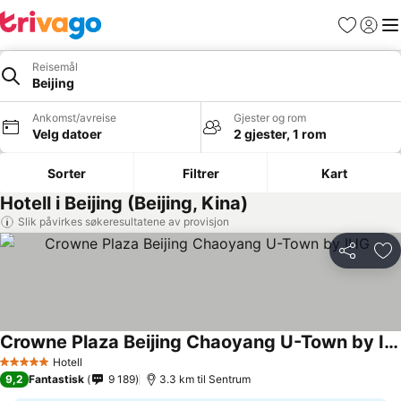
Favoritter
Logg i
Me
Reisemål
Beijing
Ankomst/avreise
Gjester og rom
Velg datoer
2 gjester, 1 rom
Sorter
Filtrer
Kart
Hotell i Beijing (Beijing, Kina)
Slik påvirkes søkeresultatene av provisjon
Del
Leg
Crowne Plaza Beijing Chaoyang U-Town by IHG
Se priser
Hotell
5 Stjerner
9,2
Fantastisk
9 189
3.3 km til Sentrum