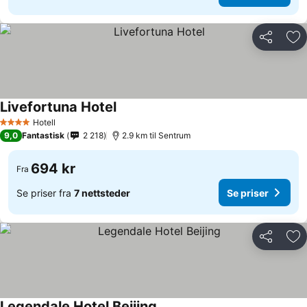
Del
Leg
Livefortuna Hotel
Se priser
Hotell
4 Stjerner
9,0
Fantastisk
2 218
2.9 km til Sentrum
694 kr
Fra
Se priser fra
7 nettsteder
Se priser
Del
Leg
Legendale Hotel Beijing