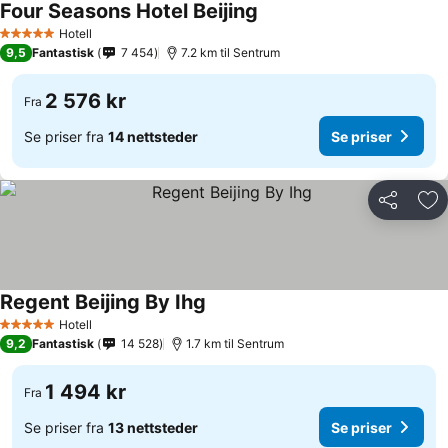
Four Seasons Hotel Beijing
Se priser
Hotell
5 Stjerner
9,5
Fantastisk
7 454
7.2 km til Sentrum
2 576 kr
Fra
Se priser fra
14 nettsteder
Se priser
Del
Leg
Regent Beijing By Ihg
Se priser
Hotell
5 Stjerner
9,2
Fantastisk
14 528
1.7 km til Sentrum
1 494 kr
Fra
Se priser fra
13 nettsteder
Se priser