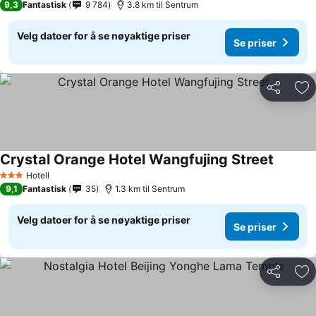
9,3
Fantastisk
9 784
3.8 km til Sentrum
Velg datoer for å se nøyaktige priser
Se priser
Del
Leg
Crystal Orange Hotel Wangfujing Street
Se prise
Hotell
3 Stjerner
9,1
Fantastisk
35
1.3 km til Sentrum
Velg datoer for å se nøyaktige priser
Se priser
Del
Leg