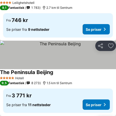
Leilighetshotell
4 Stjerner
9,1
Fantastisk
1 783
2.7 km til Sentrum
746 kr
Fra
Se priser fra
9 nettsteder
Se priser
Del
Leg
The Peninsula Beijing
Se priser
Hotell
5 Stjerner
9,5
Fantastisk
8 273
1.5 km til Sentrum
3 771 kr
Fra
Se priser fra
11 nettsteder
Se priser