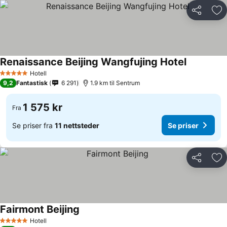
Del
Leg
Renaissance Beijing Wangfujing Hotel
Se priser
Hotell
5 Stjerner
9,2
Fantastisk
6 291
1.9 km til Sentrum
1 575 kr
Fra
Se priser fra
11 nettsteder
Se priser
Del
Leg
Fairmont Beijing
Se priser
Hotell
5 Stjerner