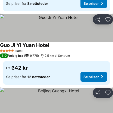
Se priser fra
8 nettsteder
Se priser
Del
Leg
Guo Ji Yi Yuan Hotel
Se priser
Hotell
5 Stjerner
8,0
Veldig bra
9 775
2.5 km til Sentrum
642 kr
Fra
Se priser fra
12 nettsteder
Se priser
Del
Leg