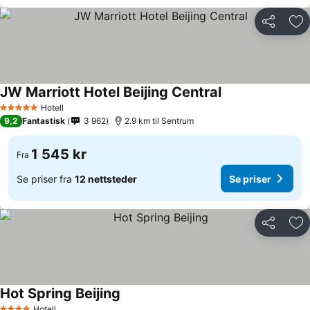
Del
Leg
JW Marriott Hotel Beijing Central
Se priser
Hotell
5 Stjerner
9,2
Fantastisk
3 962
2.9 km til Sentrum
1 545 kr
Fra
Se priser fra
12 nettsteder
Se priser
Del
Leg
Hot Spring Beijing
Se priser
Hotell