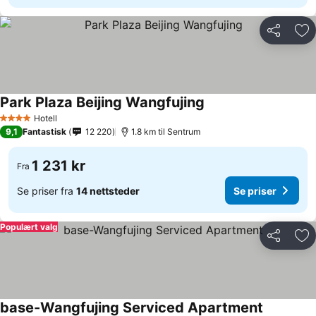
Del
Leg
Park Plaza Beijing Wangfujing
Se priser
Hotell
4 Stjerner
9,1
Fantastisk
12 220
1.8 km til Sentrum
1 231 kr
Fra
Se priser fra
14 nettsteder
Se priser
Populært valg
Del
Leg
base-Wangfujing Serviced Apartment
Se priser