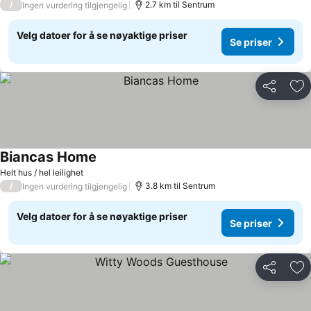
/
2.7 km til Sentrum
Ingen vurdering tilgjengelig
Velg datoer for å se nøyaktige priser
Se priser
Del
Leg
Biancas Home
Helt hus / hel leilighet
/
3.8 km til Sentrum
Ingen vurdering tilgjengelig
Velg datoer for å se nøyaktige priser
Se priser
Del
Leg