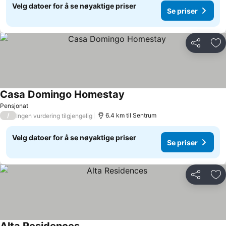
Velg datoer for å se nøyaktige priser
Se priser
Del
Leg
Casa Domingo Homestay
Pensjonat
/
6.4 km til Sentrum
Ingen vurdering tilgjengelig
Velg datoer for å se nøyaktige priser
Se priser
Del
Leg