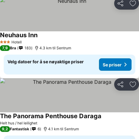
Del
Leg
Neuhaus Inn
Hotell
3 Stjerner
7,9
Bra
183
4.3 km til Sentrum
Velg datoer for å se nøyaktige priser
Se priser
Del
Leg
The Panorama Penthouse Daraga
Helt hus / hel leilighet
9,2
Fantastisk
6
4.1 km til Sentrum