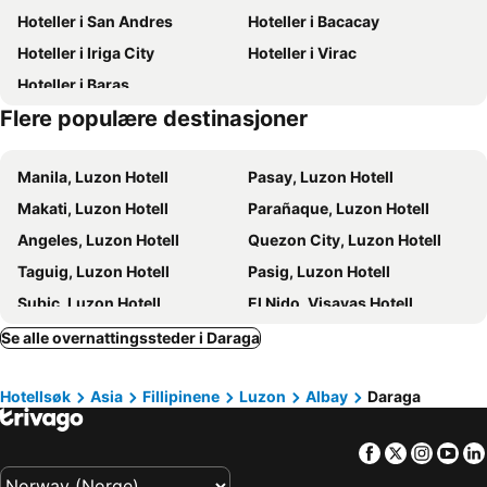
Hoteller i San Andres
Hoteller i Bacacay
Hoteller i Iriga City
Hoteller i Virac
Hoteller i Baras
Flere populære destinasjoner
Manila, Luzon Hotell
Pasay, Luzon Hotell
Makati, Luzon Hotell
Parañaque, Luzon Hotell
Angeles, Luzon Hotell
Quezon City, Luzon Hotell
Taguig, Luzon Hotell
Pasig, Luzon Hotell
Subic, Luzon Hotell
El Nido, Visayas Hotell
Cebu City, Visayas Hotell
Lapu-Lapu, Visayas Hotell
Se alle overnattingssteder i Daraga
Balabag, Visayas Hotell
Panglao, Visayas Hotell
Hotellsøk
Asia
Fillipinene
Luzon
Albay
Daraga
Coron, Visayas Hotell
Facebook
Twitter
Insta
Yo