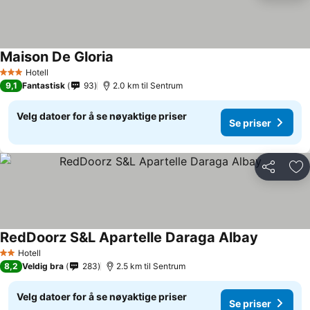
Maison De Gloria
Hotell
3 Stjerner
9,1
Fantastisk
93
2.0 km til Sentrum
Velg datoer for å se nøyaktige priser
Se priser
Del
Leg
RedDoorz S&L Apartelle Daraga Albay
Hotell
2 Stjerner
8,2
Veldig bra
283
2.5 km til Sentrum
Velg datoer for å se nøyaktige priser
Se priser