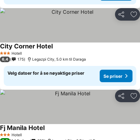
Del
Leg
City Corner Hotel
Hotell
3 Stjerner
6,4
175
Legazpi City, 5.0 km til Daraga
Velg datoer for å se nøyaktige priser
Se priser
Del
Leg
Fj Manila Hotel
Hotell
3 Stjerner