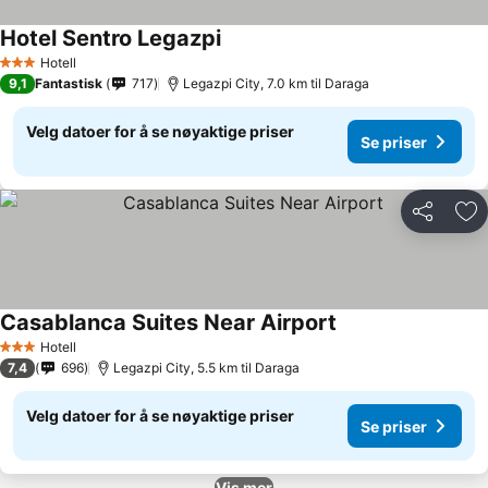
Hotel Sentro Legazpi
Hotell
3 Stjerner
9,1
Fantastisk
717
Legazpi City, 7.0 km til Daraga
Velg datoer for å se nøyaktige priser
Se priser
Del
Leg
Casablanca Suites Near Airport
Hotell
3 Stjerner
7,4
696
Legazpi City, 5.5 km til Daraga
Velg datoer for å se nøyaktige priser
Se priser
Vis mer