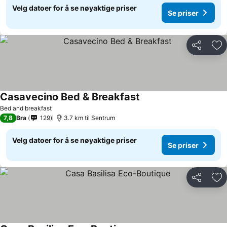
Velg datoer for å se nøyaktige priser
Se priser
Del
Leg
Casavecino Bed & Breakfast
Bed and breakfast
7,8
Bra
129
3.7 km til Sentrum
Velg datoer for å se nøyaktige priser
Se priser
Del
Leg