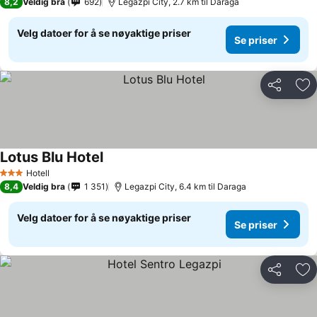
8,2
Veldig bra
692
Legazpi City, 2.7 km til Daraga
Velg datoer for å se nøyaktige priser
Se priser
Del
Leg
Lotus Blu Hotel
Hotell
3 Stjerner
8,4
Veldig bra
1 351
Legazpi City, 6.4 km til Daraga
Velg datoer for å se nøyaktige priser
Se priser
Del
Leg