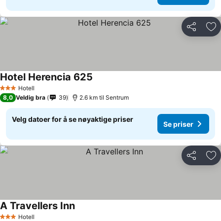
Del
Leg
Hotel Herencia 625
Hotell
3 Stjerner
8,0
Veldig bra
39
2.6 km til Sentrum
Velg datoer for å se nøyaktige priser
Se priser
Del
Leg
A Travellers Inn
Hotell
3 Stjerner