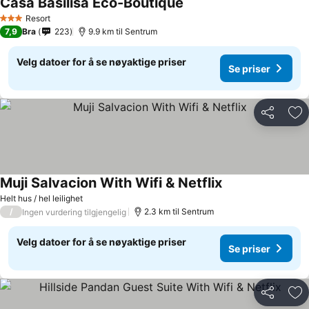
Casa Basilisa Eco-Boutique
Resort
3 Stjerner
7,9
Bra
223
9.9 km til Sentrum
Velg datoer for å se nøyaktige priser
Se priser
Del
Leg
Muji Salvacion With Wifi & Netflix
Helt hus / hel leilighet
/
2.3 km til Sentrum
Ingen vurdering tilgjengelig
Velg datoer for å se nøyaktige priser
Se priser
Del
Leg