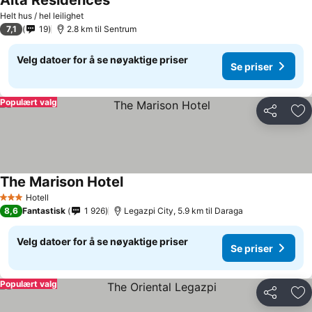
Alta Residences
Helt hus / hel leilighet
7,1
19
2.8 km til Sentrum
Velg datoer for å se nøyaktige priser
Se priser
Populært valg
Del
Leg
The Marison Hotel
Hotell
3 Stjerner
8,6
Fantastisk
1 926
Legazpi City, 5.9 km til Daraga
Velg datoer for å se nøyaktige priser
Se priser
Populært valg
Del
Leg