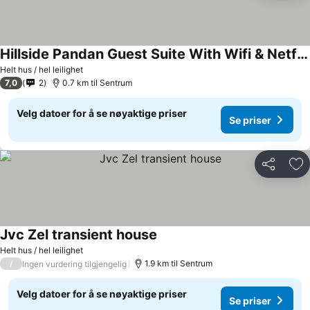
Hillside Pandan Guest Suite With Wifi & Netflix
Helt hus / hel leilighet
7,0
2
0.7 km til Sentrum
Velg datoer for å se nøyaktige priser
Se priser
Del
Leg
Jvc Zel transient house
Helt hus / hel leilighet
/
1.9 km til Sentrum
Ingen vurdering tilgjengelig
Velg datoer for å se nøyaktige priser
Se priser