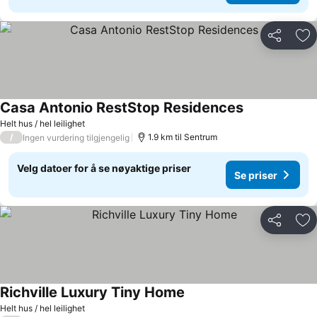
Del
Leg
Casa Antonio RestStop Residences
Helt hus / hel leilighet
/
1.9 km til Sentrum
Ingen vurdering tilgjengelig
Velg datoer for å se nøyaktige priser
Se priser
Del
Leg
Richville Luxury Tiny Home
Helt hus / hel leilighet