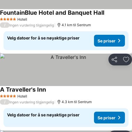
FountainBlue Hotel and Banquet Hall
Hotell
5 Stjerner
/
4.1 km til Sentrum
Ingen vurdering tilgjengelig
Velg datoer for å se nøyaktige priser
Se priser
Del
Leg
A Traveller's Inn
Hotell
5 Stjerner
/
4.3 km til Sentrum
Ingen vurdering tilgjengelig
Velg datoer for å se nøyaktige priser
Se priser