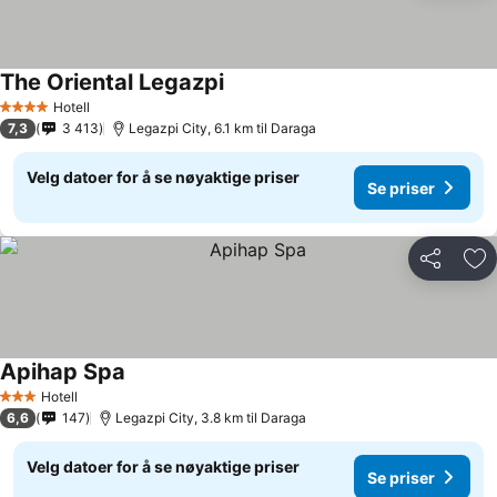
The Oriental Legazpi
Hotell
4 Stjerner
7,3
3 413
Legazpi City, 6.1 km til Daraga
Velg datoer for å se nøyaktige priser
Se priser
Del
Leg
Apihap Spa
Hotell
3 Stjerner
6,6
147
Legazpi City, 3.8 km til Daraga
Velg datoer for å se nøyaktige priser
Se priser