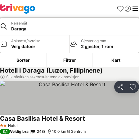
Favoritter
Logg i
Me
Reisemål
Daraga
Ankomst/avreise
Gjester og rom
Velg datoer
2 gjester, 1 rom
Sorter
Filtrer
Kart
Hotell i Daraga (Luzon, Fillipinene)
Slik påvirkes søkeresultatene av provisjon
Del
Leg
Casa Basilisa Hotel & Resort
Hotell
2 Stjerner
8,1
Veldig bra
248
10.0 km til Sentrum