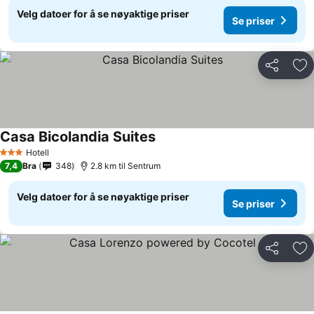
Velg datoer for å se nøyaktige priser
Se priser
Del
Leg
Casa Bicolandia Suites
Hotell
3 Stjerner
7,4
Bra
348
2.8 km til Sentrum
Velg datoer for å se nøyaktige priser
Se priser
Del
Leg