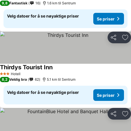
9,8
Fantastisk
16
1.6 km til Sentrum
Velg datoer for å se nøyaktige priser
Se priser
Del
Leg
Thirdys Tourist Inn
Hotell
3 Stjerner
8,2
Veldig bra
62
5.1 km til Sentrum
Velg datoer for å se nøyaktige priser
Se priser
Del
Leg