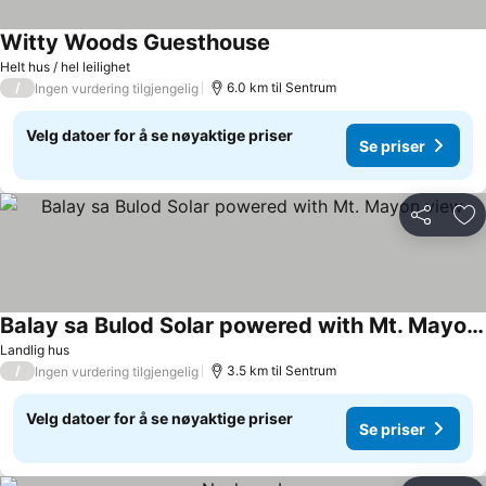
Witty Woods Guesthouse
Helt hus / hel leilighet
/
6.0 km til Sentrum
Ingen vurdering tilgjengelig
Velg datoer for å se nøyaktige priser
Se priser
Del
Leg
Balay sa Bulod Solar powered with Mt. Mayon view
Landlig hus
/
3.5 km til Sentrum
Ingen vurdering tilgjengelig
Velg datoer for å se nøyaktige priser
Se priser