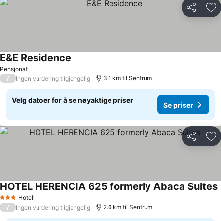
Del
Leg
E&E Residence
Pensjonat
/
3.1 km til Sentrum
Ingen vurdering tilgjengelig
Velg datoer for å se nøyaktige priser
Se priser
Del
Leg
HOTEL HERENCIA 625 formerly Abaca Suites
Hotell
3 Stjerner
/
2.6 km til Sentrum
Ingen vurdering tilgjengelig