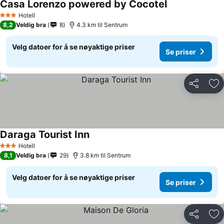
Casa Lorenzo powered by Cocotel
Hotell
3 Stjerner
8,2
Veldig bra
8
4.3 km til Sentrum
Velg datoer for å se nøyaktige priser
Se priser
Del
Leg
Daraga Tourist Inn
Hotell
3 Stjerner
8,1
Veldig bra
29
3.8 km til Sentrum
Velg datoer for å se nøyaktige priser
Se priser
Del
Leg