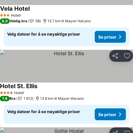
Vela Hotel
Hotell
3 Stjerner
8,0
Veldig bra
58
12.7 km til Mayon Volcano
Velg datoer for å se nøyaktige priser
Se priser
Del
Leg
Hotel St. Ellis
Hotell
4 Stjerner
7,6
Bra
1 612
13.8 km til Mayon Volcano
Velg datoer for å se nøyaktige priser
Se priser