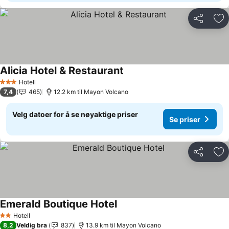
Del
Leg
Alicia Hotel & Restaurant
Hotell
3 Stjerner
7,4
465
12.2 km til Mayon Volcano
Velg datoer for å se nøyaktige priser
Se priser
Del
Leg
Emerald Boutique Hotel
Hotell
2 Stjerner
8,2
Veldig bra
837
13.9 km til Mayon Volcano