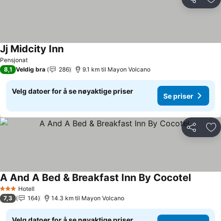
Del
Leg
Jj Midcity Inn
Pensjonat
8,1
Veldig bra
286
9.1 km til Mayon Volcano
Velg datoer for å se nøyaktige priser
Se priser
Del
Leg
A And A Bed & Breakfast Inn By Cocotel
Hotell
3 Stjerner
7,3
164
14.3 km til Mayon Volcano
Velg datoer for å se nøyaktige priser