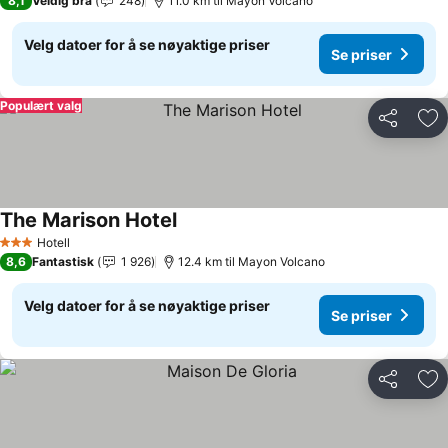
8,1
Veldig bra
248
11.0 km til Mayon Volcano
Velg datoer for å se nøyaktige priser
Se priser
Populært valg
Del
Leg
The Marison Hotel
Hotell
3 Stjerner
8,6
Fantastisk
1 926
12.4 km til Mayon Volcano
Velg datoer for å se nøyaktige priser
Se priser
Del
Leg