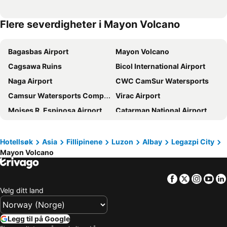
Flere severdigheter i Mayon Volcano
Bagasbas Airport
Mayon Volcano
Cagsawa Ruins
Bicol International Airport
Naga Airport
CWC CamSur Watersports
Camsur Watersports Complex
Virac Airport
Moises R. Espinosa Airport
Catarman National Airport
Crista de Gallo
Mahabang Buhangin (Calaguas)
Calbayog Airport
Hotellsøk
Asia
Fillipinene
Luzon
Albay
Legazpi City
Mayon Volcano
Facebook
Twitter
Insta
Yo
Velg ditt land
Legg til på Google