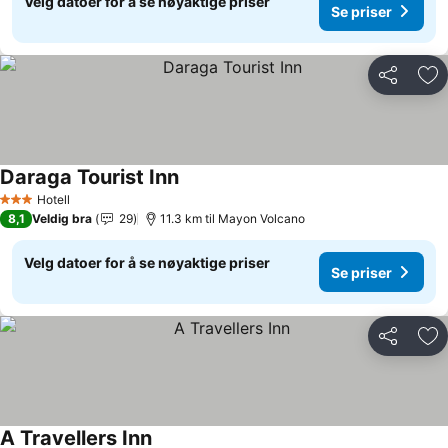
Velg datoer for å se nøyaktige priser
Se priser
Del
Leg
Daraga Tourist Inn
Hotell
3 Stjerner
8,1
Veldig bra
29
11.3 km til Mayon Volcano
Velg datoer for å se nøyaktige priser
Se priser
Del
Leg
A Travellers Inn