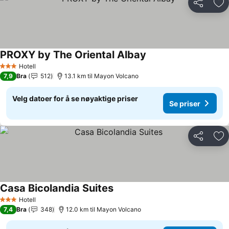
Del
Leg
PROXY by The Oriental Albay
Hotell
3 Stjerner
7,9
Bra
512
13.1 km til Mayon Volcano
Velg datoer for å se nøyaktige priser
Se priser
Del
Leg
Casa Bicolandia Suites
Hotell
3 Stjerner
7,4
Bra
348
12.0 km til Mayon Volcano