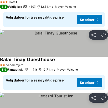
Hotell
3 Stjerner
8,3
Veldig bra
450
12.6 km til Mayon Volcano
Velg datoer for å se nøyaktige priser
Se priser
Del
Leg
Balai Tinay Guesthouse
Vandrerhjem
2 Stjerner
8,9
Fantastisk
1 171
13.7 km til Mayon Volcano
Velg datoer for å se nøyaktige priser
Se priser
Del
Leg