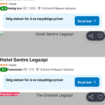
Hotell
3 Stjerner
8,4
Veldig bra
1 351
13.6 km til Mayon Volcano
Velg datoer for å se nøyaktige priser
Se priser
Del
Leg
Hotel Sentro Legazpi
Hotell
3 Stjerner
9,1
Fantastisk
717
13.8 km til Mayon Volcano
Velg datoer for å se nøyaktige priser
Se priser
Populært valg
Del
Leg