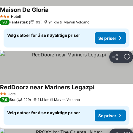
Maison De Gloria
Hotell
3 Stjerner
9,1
Fantastisk
93
9.1 km til Mayon Volcano
Velg datoer for å se nøyaktige priser
Se priser
Del
Leg
RedDoorz near Mariners Legazpi
Hotell
2 Stjerner
7,9
Bra
229
11.1 km til Mayon Volcano
Velg datoer for å se nøyaktige priser
Se priser