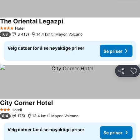
The Oriental Legazpi
Hotell
4 Stjerner
7,3
3 413
14.4 km til Mayon Volcano
Velg datoer for å se nøyaktige priser
Se priser
Del
Leg
City Corner Hotel
Hotell
3 Stjerner
6,4
175
13.4 km til Mayon Volcano
Velg datoer for å se nøyaktige priser
Se priser