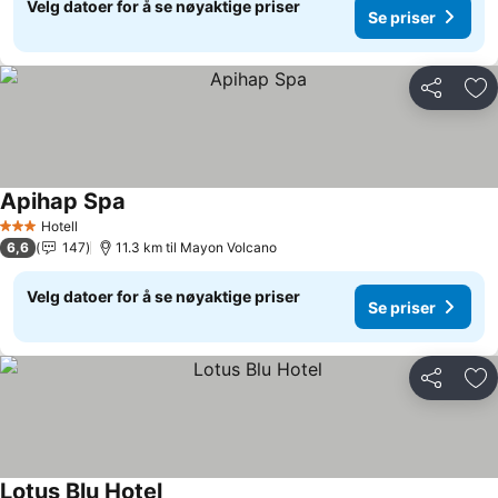
Velg datoer for å se nøyaktige priser
Se priser
Del
Leg
Apihap Spa
Hotell
3 Stjerner
6,6
147
11.3 km til Mayon Volcano
Velg datoer for å se nøyaktige priser
Se priser
Del
Leg
Lotus Blu Hotel