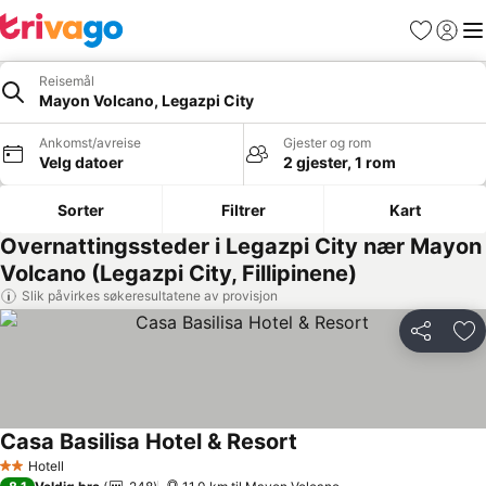
Favoritter
Logg i
Me
Reisemål
Mayon Volcano, Legazpi City
Ankomst/avreise
Gjester og rom
Velg datoer
2 gjester, 1 rom
Sorter
Filtrer
Kart
Overnattingssteder i Legazpi City nær Mayon
Volcano (Legazpi City, Fillipinene)
Slik påvirkes søkeresultatene av provisjon
Del
Leg
Casa Basilisa Hotel & Resort
Hotell
2 Stjerner