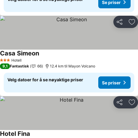
Se priser
Del
Leg
Casa Simeon
Hotell
3 Stjerner
9,1
Fantastisk
66
12.4 km til Mayon Volcano
Velg datoer for å se nøyaktige priser
Se priser
Del
Leg
Hotel Fina