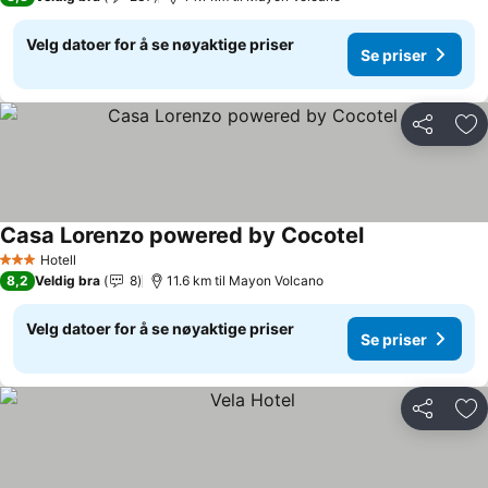
Velg datoer for å se nøyaktige priser
Se priser
Del
Leg
Casa Lorenzo powered by Cocotel
Hotell
3 Stjerner
8,2
Veldig bra
8
11.6 km til Mayon Volcano
Velg datoer for å se nøyaktige priser
Se priser
Del
Leg