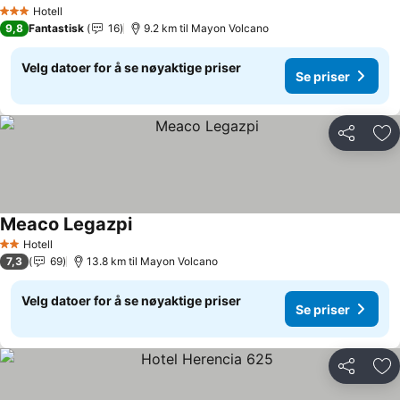
Hotell
3 Stjerner
9,8
Fantastisk
16
9.2 km til Mayon Volcano
Velg datoer for å se nøyaktige priser
Se priser
Del
Leg
Meaco Legazpi
Hotell
2 Stjerner
7,3
69
13.8 km til Mayon Volcano
Velg datoer for å se nøyaktige priser
Se priser
Del
Leg