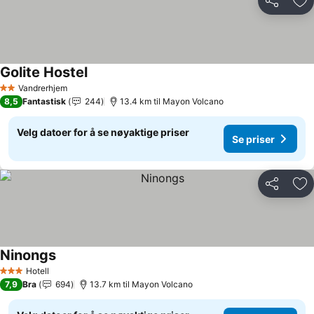
Del
Leg
Golite Hostel
Vandrerhjem
2 Stjerner
8,5
Fantastisk
244
13.4 km til Mayon Volcano
Velg datoer for å se nøyaktige priser
Se priser
Del
Leg
Ninongs
Hotell
3 Stjerner
7,9
Bra
694
13.7 km til Mayon Volcano