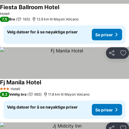
Fiesta Ballroom Hotel
Hotell
7,5
Bra
163
12.9 km til Mayon Volcano
Velg datoer for å se nøyaktige priser
Se priser
Del
Leg
Fj Manila Hotel
Hotell
3 Stjerner
8,2
Veldig bra
692
11.8 km til Mayon Volcano
Velg datoer for å se nøyaktige priser
Se priser