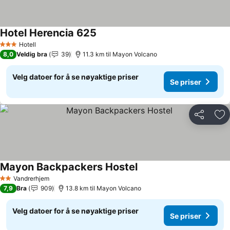
Hotel Herencia 625
Hotell
3 Stjerner
8,0
Veldig bra
39
11.3 km til Mayon Volcano
Velg datoer for å se nøyaktige priser
Se priser
Del
Leg
Mayon Backpackers Hostel
Vandrerhjem
2 Stjerner
7,9
Bra
909
13.8 km til Mayon Volcano
Velg datoer for å se nøyaktige priser
Se priser