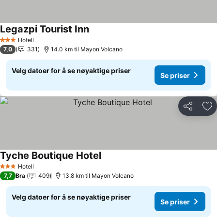
Legazpi Tourist Inn
Hotell
3 Stjerner
7,0
331
14.0 km til Mayon Volcano
Velg datoer for å se nøyaktige priser
Se priser
Del
Leg
Tyche Boutique Hotel
Hotell
3 Stjerner
7,7
Bra
409
13.8 km til Mayon Volcano
Velg datoer for å se nøyaktige priser
Se priser