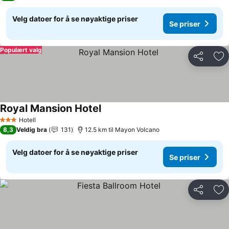
Velg datoer for å se nøyaktige priser
Se priser
Populært valg
Del
Leg
Royal Mansion Hotel
Hotell
3 Stjerner
8,3
Veldig bra
131
12.5 km til Mayon Volcano
Velg datoer for å se nøyaktige priser
Se priser
Del
Leg