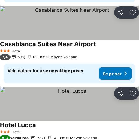
Del
Leg
Casablanca Suites Near Airport
Hotell
3 Stjerner
7,4
696
13.1 km til Mayon Volcano
Velg datoer for å se nøyaktige priser
Se priser
Del
Leg
Hotel Lucca
Hotell
3 Stjerner
8,3
Veldig bra
237
14.1 km til Mayon Volcano