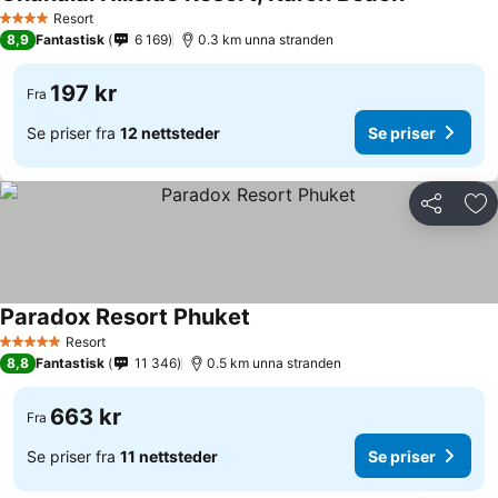
Resort
4 Stjerner
8,9
Fantastisk
6 169
0.3 km unna stranden
197 kr
Fra
Se priser fra
12 nettsteder
Se priser
Del
Leg
Paradox Resort Phuket
Resort
5 Stjerner
8,8
Fantastisk
11 346
0.5 km unna stranden
663 kr
Fra
Se priser fra
11 nettsteder
Se priser