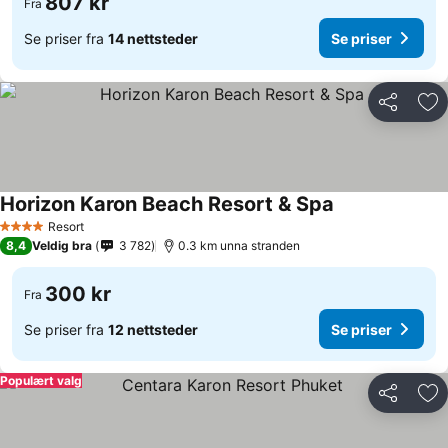
807 kr
Fra
Se priser fra
14 nettsteder
Se priser
Del
Leg
Horizon Karon Beach Resort & Spa
Resort
4 Stjerner
8,4
Veldig bra
3 782
0.3 km unna stranden
300 kr
Fra
Se priser fra
12 nettsteder
Se priser
Populært valg
Del
Leg