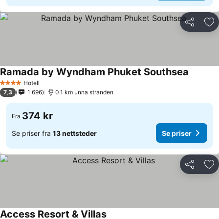
Del
Leg
Ramada by Wyndham Phuket Southsea
Hotell
4 Stjerner
7,3
1 696
0.1 km unna stranden
374 kr
Fra
Se priser fra
13 nettsteder
Se priser
Del
Leg
Access Resort & Villas