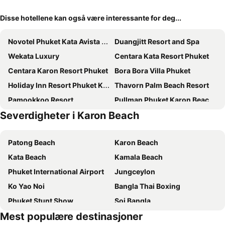
Disse hotellene kan også være interessante for deg...
Novotel Phuket Kata Avista Resort & Spa
Duangjitt Resort and Spa
Wekata Luxury
Centara Kata Resort Phuket
Centara Karon Resort Phuket
Bora Bora Villa Phuket
Holiday Inn Resort Phuket Karon Beach
Thavorn Palm Beach Resort
Pamookkoo Resort
Pullman Phuket Karon Beach Resort
Severdigheter i Karon Beach
Radisson RED Phuket Patong Beach
Baan Laimai Beach Resort & Spa
Grand Mercure Phuket Patong
Amata Patong
Patong Beach
Karon Beach
Rattana Beach Hotel
The Yama Hotel Phuket
Kata Beach
Kamala Beach
Deevana Plaza Phuket Patong
The Royal Paradise Hotel & Spa
Phuket International Airport
Jungceylon
Avista Grande Phuket Karon - MGallery
Avista Hideaway Phuket Patong - MGallery
Ko Yao Noi
Bangla Thai Boxing
Patong Heritage
Waterfront Suites Phuket by Centara
Phuket Stunt Show
Soi Bangla
Best Western Phuket Ocean Resort
The BluEco Hotel SHA Plus
Mest populære destinasjoner
Freedom Beach
Koh Racha Yai
Pacific Club Resort
SLEEP WITH ME HOTEL design hotel @ patong