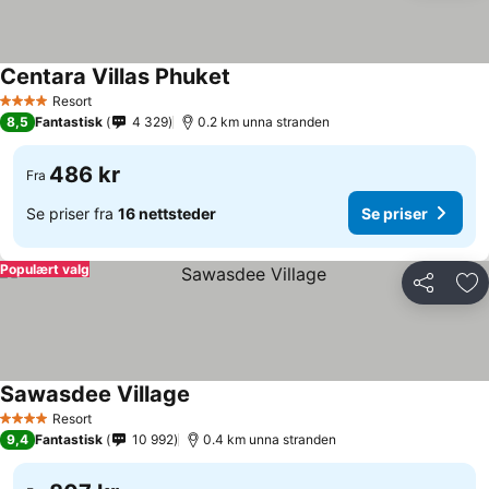
Centara Villas Phuket
Resort
4 Stjerner
8,5
Fantastisk
4 329
0.2 km unna stranden
486 kr
Fra
Se priser fra
16 nettsteder
Se priser
Populært valg
Del
Leg
Sawasdee Village
Resort
4 Stjerner
9,4
Fantastisk
10 992
0.4 km unna stranden