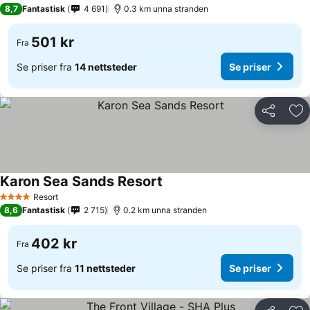
3 Stjerner
8,7
Fantastisk
4 691
0.3 km unna stranden
501 kr
Fra
Se priser fra
14 nettsteder
Se priser
Del
Leg
Karon Sea Sands Resort
Resort
4 Stjerner
8,6
Fantastisk
2 715
0.2 km unna stranden
402 kr
Fra
Se priser fra
11 nettsteder
Se priser