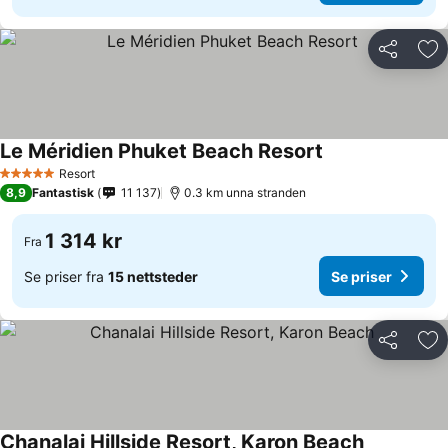
Del
Leg
Le Méridien Phuket Beach Resort
Resort
5 Stjerner
8,9
Fantastisk
11 137
0.3 km unna stranden
1 314 kr
Fra
Se priser fra
15 nettsteder
Se priser
Del
Leg
Chanalai Hillside Resort, Karon Beach