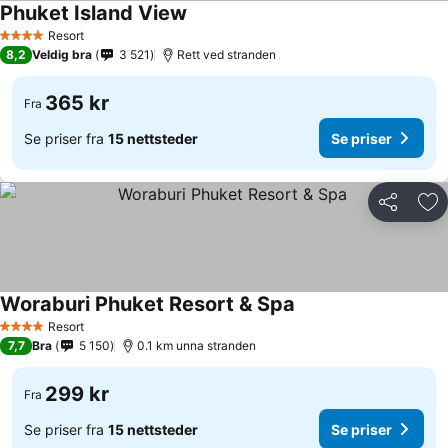
Phuket Island View
Resort
4 Stjerner
8,2
Veldig bra
3 521
Rett ved stranden
365 kr
Fra
Se priser fra
15 nettsteder
Se priser
Del
Leg
Woraburi Phuket Resort & Spa
Resort
4 Stjerner
7,7
Bra
5 150
0.1 km unna stranden
299 kr
Fra
Se priser fra
15 nettsteder
Se priser