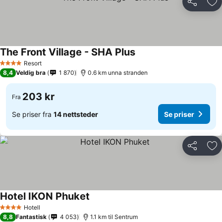
Del
Leg
The Front Village - SHA Plus
Resort
4 Stjerner
8,4
Veldig bra
1 870
0.6 km unna stranden
203 kr
Fra
Se priser fra
14 nettsteder
Se priser
Del
Leg
Hotel IKON Phuket
Hotell
4 Stjerner
8,8
Fantastisk
4 053
1.1 km til Sentrum