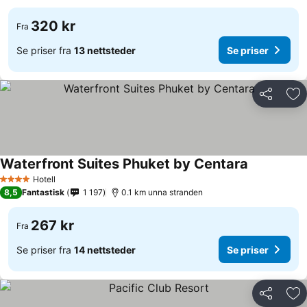
320 kr
Fra
Se priser fra
13 nettsteder
Se priser
Del
Leg
Waterfront Suites Phuket by Centara
Hotell
4 Stjerner
8,5
Fantastisk
1 197
0.1 km unna stranden
267 kr
Fra
Se priser fra
14 nettsteder
Se priser
Del
Leg