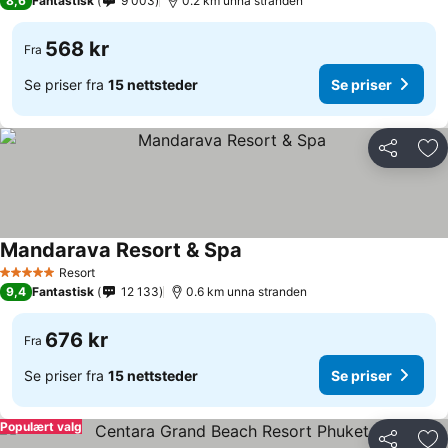
8,6
Fantastisk
9 003
0.2 km unna stranden
568 kr
Fra
Se priser fra
15 nettsteder
Se priser
Del
Leg
Mandarava Resort & Spa
Resort
5 Stjerner
9,4
Fantastisk
12 133
0.6 km unna stranden
676 kr
Fra
Se priser fra
15 nettsteder
Se priser
Populært valg