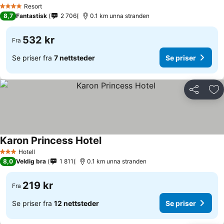
Resort
4 Stjerner
8,7
Fantastisk
2 706
0.1 km unna stranden
532 kr
Fra
Se priser fra
7 nettsteder
Se priser
Del
Leg
Karon Princess Hotel
Hotell
3 Stjerner
8,0
Veldig bra
1 811
0.1 km unna stranden
219 kr
Fra
Se priser fra
12 nettsteder
Se priser