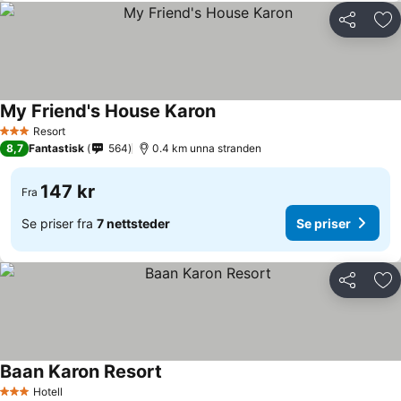
Del
Leg
My Friend's House Karon
Resort
3 Stjerner
8,7
Fantastisk
564
0.4 km unna stranden
147 kr
Fra
Se priser fra
7 nettsteder
Se priser
Del
Leg
Baan Karon Resort
Hotell
3 Stjerner