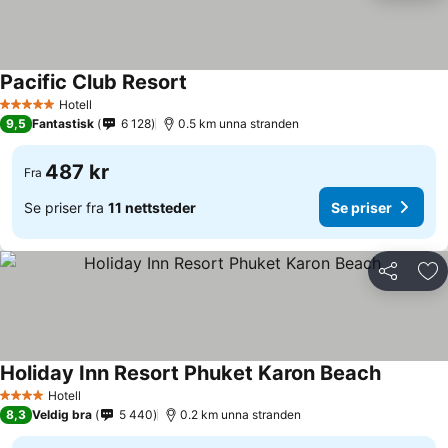
Pacific Club Resort
Hotell
5 Stjerner
9,5
Fantastisk
6 128
0.5 km unna stranden
487 kr
Fra
Se priser fra
11 nettsteder
Se priser
Del
Leg
Holiday Inn Resort Phuket Karon Beach
Hotell
4 Stjerner
8,3
Veldig bra
5 440
0.2 km unna stranden