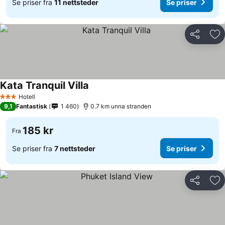
Se priser fra
11 nettsteder
Se priser
Del
Leg
Kata Tranquil Villa
Hotell
3 Stjerner
9,1
Fantastisk
1 460
0.7 km unna stranden
185 kr
Fra
Se priser fra
7 nettsteder
Se priser
Del
Leg