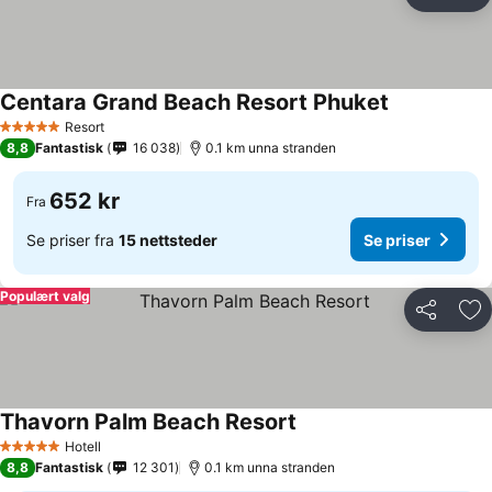
Del
Leg
Centara Grand Beach Resort Phuket
Resort
5 Stjerner
8,8
Fantastisk
16 038
0.1 km unna stranden
652 kr
Fra
Se priser fra
15 nettsteder
Se priser
Populært valg
Del
Leg
Thavorn Palm Beach Resort
Hotell
5 Stjerner
8,8
Fantastisk
12 301
0.1 km unna stranden