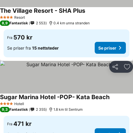
The Village Resort - SHA Plus
Resort
4 Stjerner
8,9
Fantastisk
2 553
0.4 km unna stranden
570 kr
Fra
Se priser fra
15 nettsteder
Se priser
Del
Leg
Sugar Marina Hotel -POP- Kata Beach
Hotell
4 Stjerner
9,3
Fantastisk
2 355
1.8 km til Sentrum
471 kr
Fra