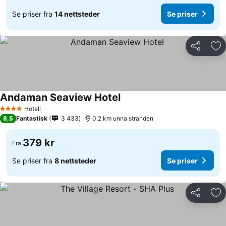
Se priser fra
14 nettsteder
Se priser
Del
Leg
Andaman Seaview Hotel
Hotell
4 Stjerner
8,5
Fantastisk
3 433
0.2 km unna stranden
379 kr
Fra
Se priser fra
8 nettsteder
Se priser
Del
Leg