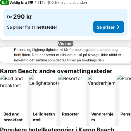
8,4
Veldig bra
1 514
0.5 km unna stranden
290 kr
Fra
Se priser fra
11 nettsteder
Se priser
Vis mer
Prisene og tilgjengeligheten vi får fra bookingsidene, endrer seg
hele tiden. Det innebærer at tilbudet du så på trivago, ikke alltid er
nøyaktig det samme som det du finner på bookingsiden.
Karon Beach: andre overnattingssteder
Bed and
Leilighetsh
Resorter
Vandrerhje
Pens
breakfast
otell
m
Populære hotellkategorier i Karon Beach