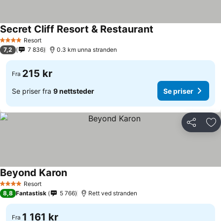
Secret Cliff Resort & Restaurant
Resort
4 Stjerner
7,2
7 836
0.3 km unna stranden
215 kr
Fra
Se priser fra
9 nettsteder
Se priser
Del
Leg
Beyond Karon
Resort
4 Stjerner
8,8
Fantastisk
5 766
Rett ved stranden
1 161 kr
Fra