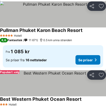
Del
Leg
Pullman Phuket Karon Beach Resort
Hotell
5 Stjerner
8,6
Fantastisk
11 671
0.5 km unna stranden
1 085 kr
Fra
Se priser fra
16 nettsteder
Se priser
Populært valg
Del
Leg
Best Western Phuket Ocean Resort
Hotell