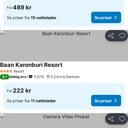
489 kr
Fra
Se priser fra
15 nettsteder
Se priser
Del
Leg
Baan Karonburi Resort
Resort
4 Stjerner
8,1
Veldig bra
5 575
0.2 km til Sentrum
222 kr
Fra
Se priser fra
11 nettsteder
Se priser
Del
Leg