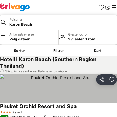
Favoritter
Logg i
Me
Reisemål
Karon Beach
Ankomst/avreise
Gjester og rom
Velg datoer
2 gjester, 1 rom
Sorter
Filtrer
Kart
Hotell i Karon Beach (Southern Region,
Thailand)
Slik påvirkes søkeresultatene av provisjon
Del
Leg
Phuket Orchid Resort and Spa
Resort
4 Stjerner