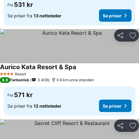
531 kr
Fra
Se priser fra
13 nettsteder
Se priser
Del
Leg
Aurico Kata Resort & Spa
Resort
4 Stjerner
8,9
Fantastisk
3 406
0.6 km unna stranden
571 kr
Fra
Se priser fra
12 nettsteder
Se priser
Del
Leg