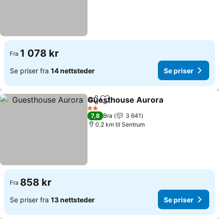
1 078 kr
Fra
Se priser fra
14 nettsteder
Se priser
Guesthouse Aurora
Del
Legg til i favoritter
Se pri
2 Stjerner
7,8
Bra
3 641
0.2 km til Sentrum
858 kr
Fra
Se priser fra
13 nettsteder
Se priser