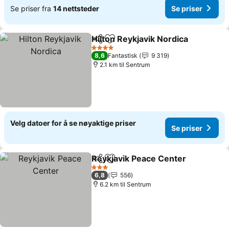
Se priser fra
14 nettsteder
Se priser
Hilton Reykjavik Nordica
Del
Legg til i favoritter
Se
4 Stjerner
8,6
Fantastisk
9 319
2.1 km til Sentrum
Velg datoer for å se nøyaktige priser
Se priser
Reykjavik Peace Center
Del
Legg til i favoritter
Se
3 Stjerner
6,8
556
6.2 km til Sentrum