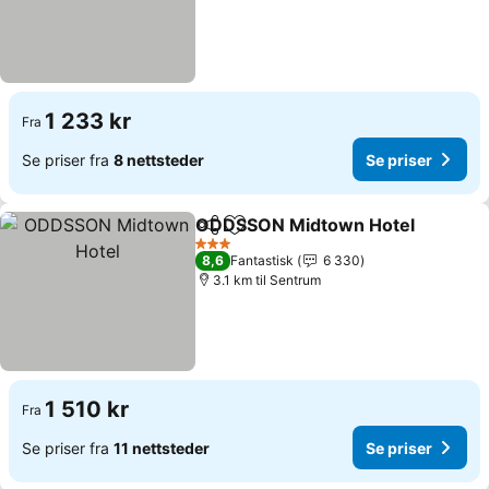
1 233 kr
Fra
Se priser fra
8 nettsteder
Se priser
ODDSSON Midtown Hotel
Del
Legg til i favoritter
3 Stjerner
8,6
Fantastisk
6 330
3.1 km til Sentrum
1 510 kr
Fra
Se priser fra
11 nettsteder
Se priser