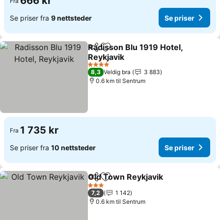
666 kr
Fra
Se priser fra
9 nettsteder
Se priser
Radisson Blu 1919 Hotel,
Del
Legg til i favoritter
Reykjavik
Se priser
4 Stjerner
8,3
Veldig bra
3 883
0.6 km til Sentrum
1 735 kr
Fra
Se priser fra
10 nettsteder
Se priser
Old Town Reykjavik
Del
Legg til i favoritter
Se pris
3 Stjerner
7,2
1 142
0.6 km til Sentrum