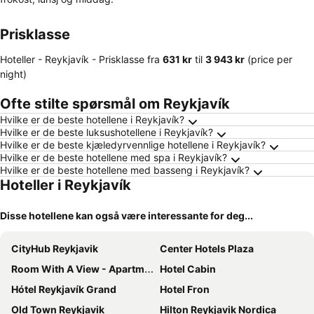
Prisklasse
Hoteller - Reykjavík -
Prisklasse
fra
‎631 kr
til
‎3 943 kr
(price per
night)
Ofte stilte spørsmål om Reykjavík
Hvilke er de beste hotellene i Reykjavík?
Hvilke er de beste luksushotellene i Reykjavík?
Hvilke er de beste kjæledyrvennlige hotellene i Reykjavík?
Hvilke er de beste hotellene med spa i Reykjavík?
Hvilke er de beste hotellene med basseng i Reykjavík?
Hoteller i Reykjavík
Disse hotellene kan også være interessante for deg...
CityHub Reykjavik
Center Hotels Plaza
Room With A View - Apartments
Hotel Cabin
Hótel Reykjavík Grand
Hotel Fron
Old Town Reykjavik
Hilton Reykjavik Nordica