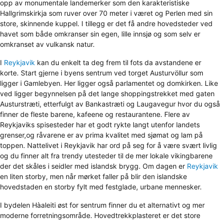
opp av monumentale landemerker som den karakteristiske
Hallgrimskirkja som ruver over 70 meter i været og Perlen med sin
store, skinnende kuppel. I tillegg er det få andre hovedsteder ved
havet som både omkranser sin egen, lille innsjø og som selv er
omkranset av vulkansk natur.
I
Reykjavik
kan du enkelt ta deg frem til fots da avstandene er
korte. Start gjerne i byens sentrum ved torget Austurvöllur som
ligger i Gamlebyen. Her ligger også parlamentet og domkirken. Like
ved ligger begynnelsen på det lange shoppingstrekket med gaten
Austurstræti, etterfulgt av Bankastræti og Laugavegur hvor du også
finner de fleste barene, kafeene og restaurantene. Flere av
Reykjaviks spisesteder har et godt rykte langt utenfor landets
grenser,og råvarene er av prima kvalitet med sjømat og lam på
toppen. Nattelivet i Reykjavik har ord på seg for å være svært livlig
og du finner alt fra trendy utesteder til de mer lokale vikingbarene
der det skåles i seidler med islandsk brygg. Om dagen er
Reykjavik
en liten storby, men når mørket faller på blir den islandske
hovedstaden en storby fylt med festglade, urbane mennesker.
I bydelen Hàaleiti øst for sentrum finner du et alternativt og mer
moderne forretningsområde. Hovedtrekkplasteret er det store