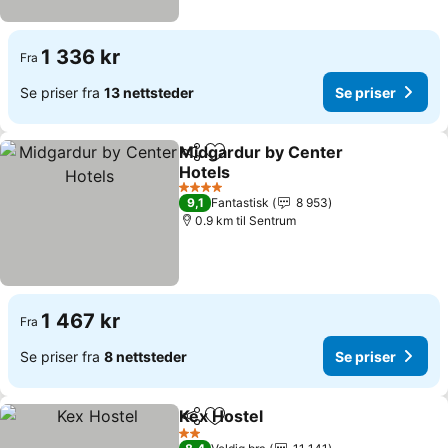
1 336 kr
Fra
Se priser fra
13 nettsteder
Se priser
Midgardur by Center
Del
Legg til i favoritter
Hotels
Se priser
4 Stjerner
9,1
Fantastisk
8 953
0.9 km til Sentrum
1 467 kr
Fra
Se priser fra
8 nettsteder
Se priser
Kex Hostel
Del
Legg til i favoritter
Se priser
2 Stjerner