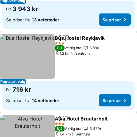
Populært valg
3 943 kr
Fra
Se priser fra
13 nettsteder
Se priser
Bus Hostel Reykjavik
Del
Legg til i favoritter
Se pr
3 Stjerner
8,1
Veldig bra
6 890
1.2 km til Sentrum
Populært valg
716 kr
Fra
Se priser fra
14 nettsteder
Se priser
Alva Hotel Brautarholt
Del
Legg til i favoritter
Se p
3 Stjerner
8,2
Veldig bra
3 479
1.4 km til Sentrum