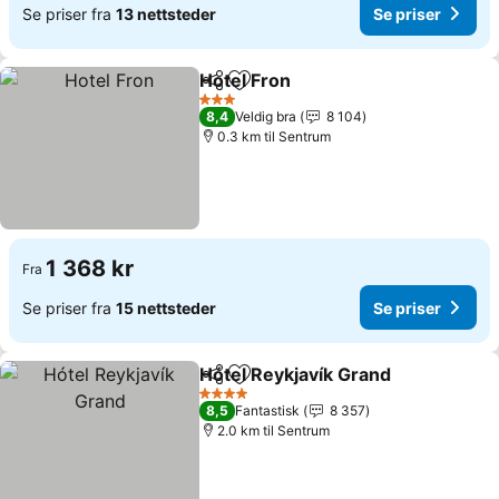
Se priser fra
13 nettsteder
Se priser
Hotel Fron
Del
Legg til i favoritter
Se priser
3 Stjerner
8,4
Veldig bra
8 104
0.3 km til Sentrum
1 368 kr
Fra
Se priser fra
15 nettsteder
Se priser
Hótel Reykjavík Grand
Del
Legg til i favoritter
Se p
4 Stjerner
8,5
Fantastisk
8 357
2.0 km til Sentrum