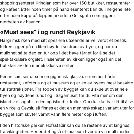
shoppingsenteret Kringlan som har over 150 butikker, restauranter
og kafeer. Etter noen timer på handlesenteret kan du i helgene lete
etter noen kupp på loppemarkedet i Geirsgata som ligger i
nærheten av havnen.
«Must sees” i og rundt Reykjavik
Hallgrimskirken med sitt spesielle utseende er vel verdt et besøk.
Kirken ligger på en liten høyde i sentrum av byen, og har du
mulighet så ta deg en tur opp i det høye tårnet for å se det
spektakulære orgelet. I nærheten av kirken ligger også en del
butikker av den mer eksklusive sorten.
Perlan som ser ut som en gigantisk glasskule rommer både
restaurant, kafeteria og et museum og er en av byens mest besøkte
turistattraksjoner. Fra toppen av bygget kan du skue ut over hele
byen og høydene rundt og i Sagamuset for du vite mer om den
islandske sagahistorien og islandsk kultur. Om du ikke har tid til å se
en virkelig Geysir, så finnes et det en menneskeskapt variant utenfor
bygget som skyter varmt vann flere meter opp i luften.
I den historiske parken Hofsstaðir kan du se restene av et langhus
fra vikingtiden. Her er det også et museum hvor du via multimedia