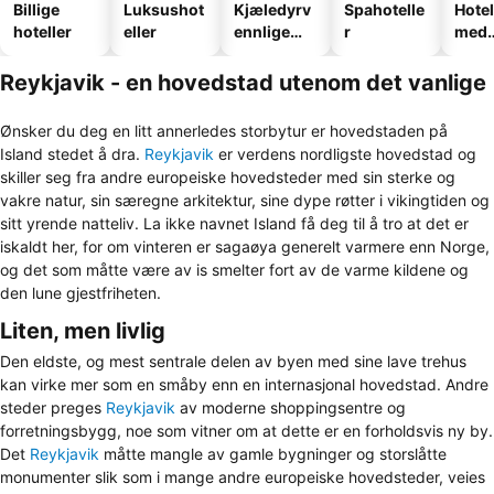
Billige
Luksushot
Kjæledyrv
Spahotelle
Hotel
hoteller
eller
ennlige
r
med
hoteller
park
Reykjavik - en hovedstad utenom det vanlige
Ønsker du deg en litt annerledes storbytur er hovedstaden på
Island stedet å dra.
Reykjavik
er verdens nordligste hovedstad og
skiller seg fra andre europeiske hovedsteder med sin sterke og
vakre natur, sin særegne arkitektur, sine dype røtter i vikingtiden og
sitt yrende natteliv. La ikke navnet Island få deg til å tro at det er
iskaldt her, for om vinteren er sagaøya generelt varmere enn Norge,
og det som måtte være av is smelter fort av de varme kildene og
den lune gjestfriheten.
Liten, men livlig
Den eldste, og mest sentrale delen av byen med sine lave trehus
kan virke mer som en småby enn en internasjonal hovedstad. Andre
steder preges
Reykjavik
av moderne shoppingsentre og
forretningsbygg, noe som vitner om at dette er en forholdsvis ny by.
Det
Reykjavik
måtte mangle av gamle bygninger og storslåtte
monumenter slik som i mange andre europeiske hovedsteder, veies