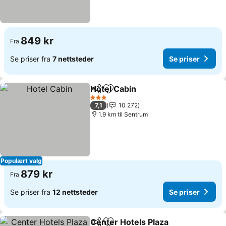
849 kr
Fra
Se priser fra
7 nettsteder
Se priser
Hotel Cabin
Del
Legg til i favoritter
Se priser
3 Stjerner
7,1
10 272
1.9 km til Sentrum
Populært valg
879 kr
Fra
Se priser fra
12 nettsteder
Se priser
Center Hotels Plaza