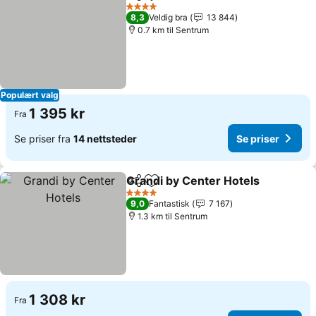
Del
Legg til i favoritter
Se pri
4 Stjerner
8,3
Veldig bra
13 844
0.7 km til Sentrum
Populært valg
1 395 kr
Fra
Se priser fra
14 nettsteder
Se priser
Grandi by Center Hotels
Del
Legg til i favoritter
Se
4 Stjerner
9,0
Fantastisk
7 167
1.3 km til Sentrum
1 308 kr
Fra