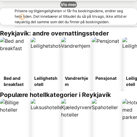
Vis mer
Prisene og tilgjengeligheten vi får fra bookingsidene, endrer seg
hele tiden. Det innebærer at tilbudet du så på trivago, ikke alltid er
nøyaktig det samme som det du finner på bookingsiden.
Reykjavík: andre overnattingssteder
Bed and
Leilighetsh
Vandrerhje
Pensjonat
Leili
breakfast
otell
m
otell
Populære hotellkategorier i Reykjavík