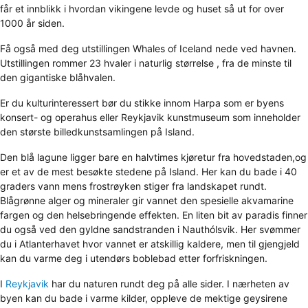
får et innblikk i hvordan vikingene levde og huset så ut for over
1000 år siden.
Få også med deg utstillingen Whales of Iceland nede ved havnen.
Utstillingen rommer 23 hvaler i naturlig størrelse , fra de minste til
den gigantiske blåhvalen.
Er du kulturinteressert bør du stikke innom Harpa som er byens
konsert- og operahus eller Reykjavik kunstmuseum som inneholder
den største billedkunstsamlingen på Island.
Den blå lagune ligger bare en halvtimes kjøretur fra hovedstaden,og
er et av de mest besøkte stedene på Island. Her kan du bade i 40
graders vann mens frostrøyken stiger fra landskapet rundt.
Blågrønne alger og mineraler gir vannet den spesielle akvamarine
fargen og den helsebringende effekten. En liten bit av paradis finner
du også ved den gyldne sandstranden i Nauthólsvik. Her svømmer
du i Atlanterhavet hvor vannet er atskillig kaldere, men til gjengjeld
kan du varme deg i utendørs boblebad etter forfriskningen.
I
Reykjavik
har du naturen rundt deg på alle sider. I nærheten av
byen kan du bade i varme kilder, oppleve de mektige geysirene