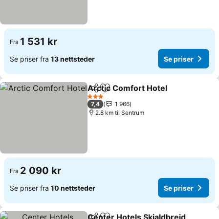
1 531 kr
Fra
Se priser fra
13 nettsteder
Se priser
Arctic Comfort Hotel
Del
Legg til i favoritter
Se pr
3 Stjerner
7,4
1 966
2.8 km til Sentrum
2 090 kr
Fra
Se priser fra
10 nettsteder
Se priser
Center Hotels Skjaldbreid