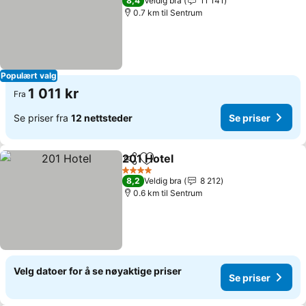
8,4
Veldig bra
11 141
0.7 km til Sentrum
Populært valg
1 011 kr
Fra
Se priser fra
12 nettsteder
Se priser
201 Hotel
Del
Legg til i favoritter
Se priser
4 Stjerner
8,2
Veldig bra
8 212
0.6 km til Sentrum
Velg datoer for å se nøyaktige priser
Se priser