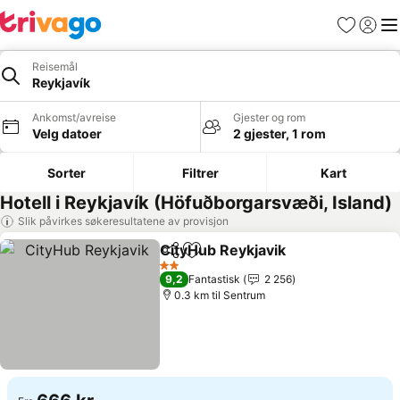
Favoritter
Logg i
Me
Reisemål
Reykjavík
Ankomst/avreise
Gjester og rom
Velg datoer
2 gjester, 1 rom
Sorter
Filtrer
Kart
Hotell i Reykjavík (Höfuðborgarsvæði, Island)
Slik påvirkes søkeresultatene av provisjon
CityHub Reykjavik
Del
Legg til i favoritter
Se prise
2 Stjerner
9,2
Fantastisk
2 256
0.3 km til Sentrum