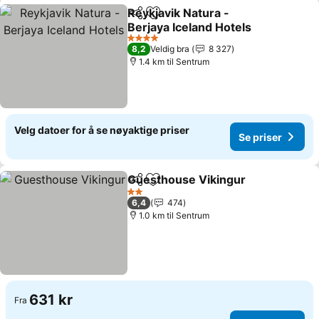
Reykjavik Natura -
Del
Legg til i favoritter
Berjaya Iceland Hotels
Se priser
4 Stjerner
8,2
Veldig bra
8 327
1.4 km til Sentrum
Velg datoer for å se nøyaktige priser
Se priser
Guesthouse Vikingur
Del
Legg til i favoritter
Se pr
2 Stjerner
6,4
474
1.0 km til Sentrum
631 kr
Fra