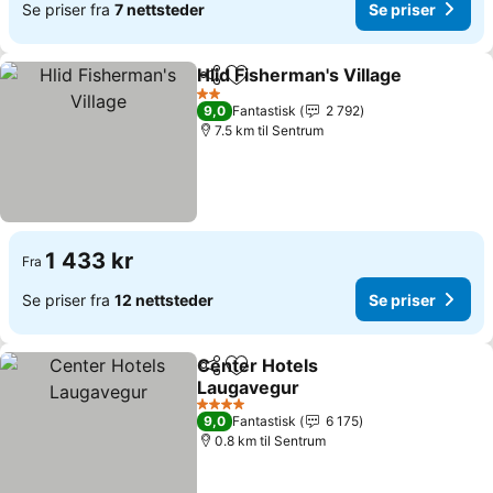
Se priser fra
7 nettsteder
Se priser
Hlid Fisherman's Village
Del
Legg til i favoritter
Se
2 Stjerner
9,0
Fantastisk
2 792
7.5 km til Sentrum
1 433 kr
Fra
Se priser fra
12 nettsteder
Se priser
Center Hotels
Del
Legg til i favoritter
Laugavegur
Se priser
4 Stjerner
9,0
Fantastisk
6 175
0.8 km til Sentrum