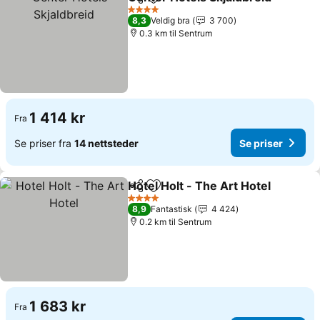
Del
Legg til i favoritter
4 Stjerner
8,3
Veldig bra
3 700
0.3 km til Sentrum
1 414 kr
Fra
Se priser fra
14 nettsteder
Se priser
Hotel Holt - The Art Hotel
Del
Legg til i favoritter
4 Stjerner
8,9
Fantastisk
4 424
0.2 km til Sentrum
1 683 kr
Fra