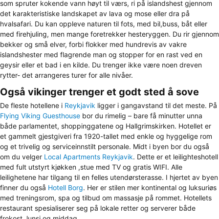
som spruter kokende vann høyt til værs, ri på islandshest gjennom
det karakteristiske landskapet av lava og mose eller dra på
hvalsafari. Du kan oppleve naturen til fots, med bil,buss, båt eller
med firehjuling, men mange foretrekker hesteryggen. Du rir gjennom
bekker og små elver, forbi flokker med hundrevis av vakre
islandshester med flagrende man og stopper for en rast ved en
geysir eller et bad i en kilde. Du trenger ikke være noen dreven
rytter- det arrangeres turer for alle nivåer.
Også vikinger trenger et godt sted å sove
De fleste hotellene i
Reykjavik
ligger i gangavstand til det meste. På
Flying Viking Guesthouse
bor du rimelig – bare få minutter unna
både parlamentet, shoppinggatene og Hallgrimskirken. Hotellet er
et gammelt gjestgiveri fra 1920-tallet med enkle og hyggelige rom
og et trivelig og serviceinnstilt personale. Midt i byen bor du også
om du velger
Local Apartments Reykjavik
. Dette er et leilighteshotell
med fult utstyrt kjøkken ,stue med TV og gratis WIFI. Alle
leilighetene har tilgang til en felles utendørsterasse. I hjertet av byen
finner du også
Hotell Borg
. Her er stilen mer kontinental og luksuriøs
med treningsrom, spa og tilbud om massasje på rommet. Hotellets
restaurant spesialiserer seg på lokale retter og serverer både
frokost, lunsj og middag.