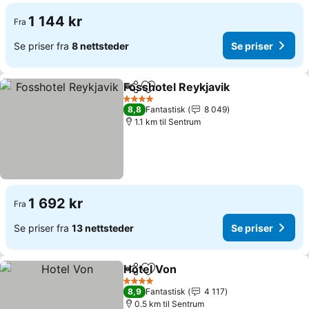
1 144 kr
Fra
Se priser fra
8 nettsteder
Se priser
Fosshotel Reykjavik
Del
Legg til i favoritter
Se pri
4 Stjerner
8,8
Fantastisk
8 049
1.1 km til Sentrum
1 692 kr
Fra
Se priser fra
13 nettsteder
Se priser
Hotel Von
Del
Legg til i favoritter
Se priser
4 Stjerner
8,9
Fantastisk
4 117
0.5 km til Sentrum