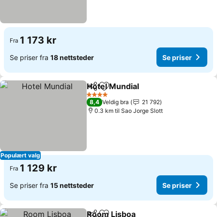
1 173 kr
Fra
Se priser fra
18 nettsteder
Se priser
Hotel Mundial
Del
Legg til i favoritter
4 Stjerner
8,4
Veldig bra
21 792
0.3 km til Sao Jorge Slott
Populært valg
1 129 kr
Fra
Se priser fra
15 nettsteder
Se priser
Room Lisboa