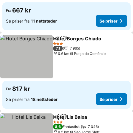
667 kr
Fra
Se priser fra
11 nettsteder
Se priser
Hotel Borges Chiado
Del
Legg til i favoritter
3 Stjerner
7,1
7 965
0.6 km til Praça do Comércio
817 kr
Fra
Se priser fra
18 nettsteder
Se priser
Hotel Lis Baixa
Del
Legg til i favoritter
3 Stjerner
8,6
Fantastisk
7 046
0.5 km til Sao Jorge Slott