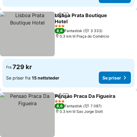
Lisboa Prata Boutique
Del
Legg til i favoritter
Hotel
3 Stjerner
8,6
Fantastisk
3 333
0.3 km til Praça do Comércio
729 kr
Fra
Se priser fra
15 nettsteder
Se priser
Pensao Praca Da Figueira
Del
Legg til i favoritter
3 Stjerner
8,6
Fantastisk
7 087
0.3 km til Sao Jorge Slott