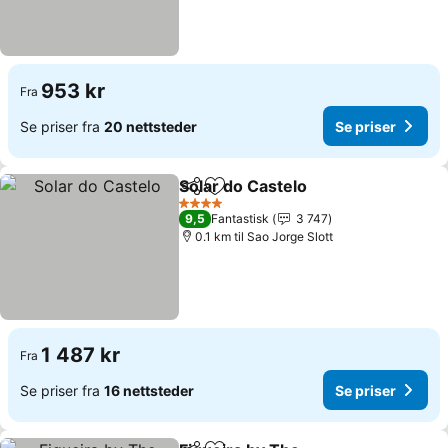
953 kr
Fra
Se priser fra
20 nettsteder
Se priser
Solar do Castelo
Del
Legg til i favoritter
4 Stjerner
9,5
Fantastisk
3 747
0.1 km til Sao Jorge Slott
1 487 kr
Fra
Se priser fra
16 nettsteder
Se priser