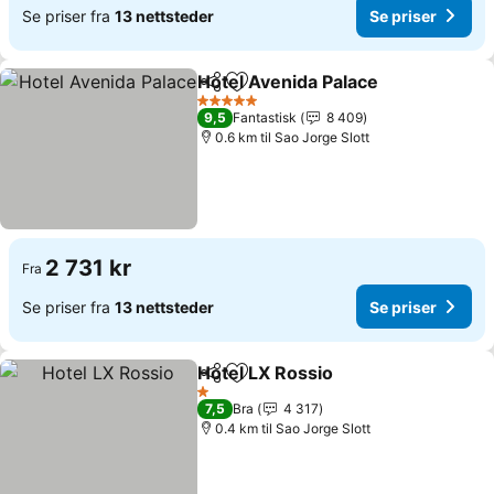
Se priser fra
13 nettsteder
Se priser
Hotel Avenida Palace
Del
Legg til i favoritter
5 Stjerner
9,5
Fantastisk
8 409
0.6 km til Sao Jorge Slott
2 731 kr
Fra
Se priser fra
13 nettsteder
Se priser
Hotel LX Rossio
Del
Legg til i favoritter
1 Stjerner
7,5
Bra
4 317
0.4 km til Sao Jorge Slott