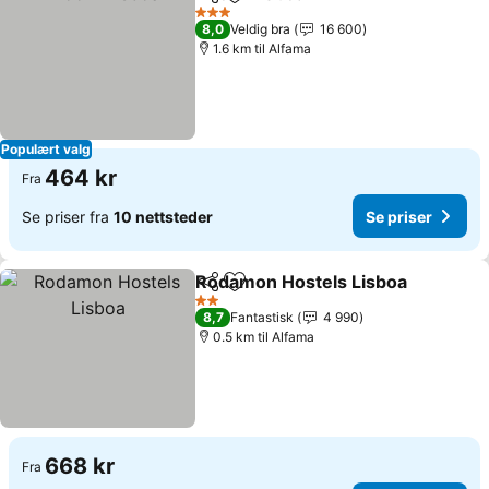
Del
Legg til i favoritter
3 Stjerner
8,0
Veldig bra
16 600
1.6 km til Alfama
Populært valg
464 kr
Fra
Se priser fra
10 nettsteder
Se priser
Rodamon Hostels Lisboa
Del
Legg til i favoritter
2 Stjerner
8,7
Fantastisk
4 990
0.5 km til Alfama
668 kr
Fra