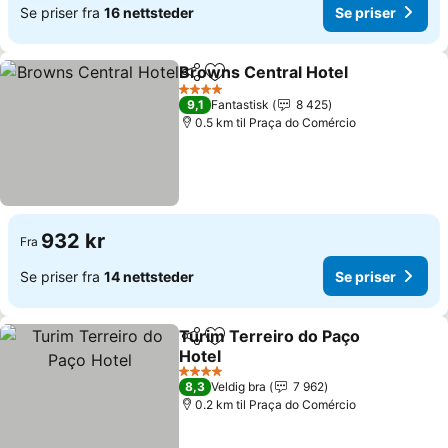
Se priser fra
16 nettsteder
Se priser
Browns Central Hotel
Del
Legg til i favoritter
4 Stjerner
9,1
Fantastisk
8 425
0.5 km til Praça do Comércio
932 kr
Fra
Se priser fra
14 nettsteder
Se priser
Turim Terreiro do Paço
Del
Legg til i favoritter
Hotel
4 Stjerner
8,3
Veldig bra
7 962
0.2 km til Praça do Comércio