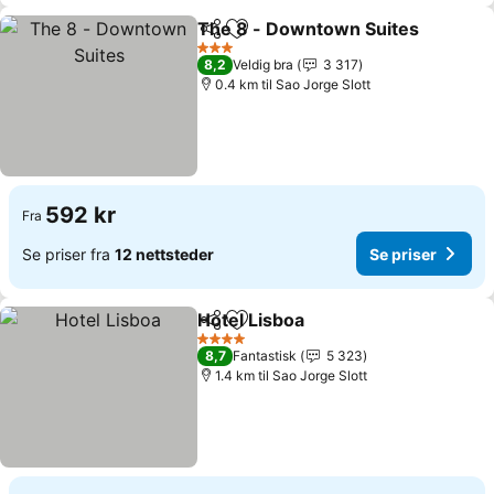
The 8 - Downtown Suites
Del
Legg til i favoritter
3 Stjerner
8,2
Veldig bra
3 317
0.4 km til Sao Jorge Slott
592 kr
Fra
Se priser fra
12 nettsteder
Se priser
Hotel Lisboa
Del
Legg til i favoritter
4 Stjerner
8,7
Fantastisk
5 323
1.4 km til Sao Jorge Slott