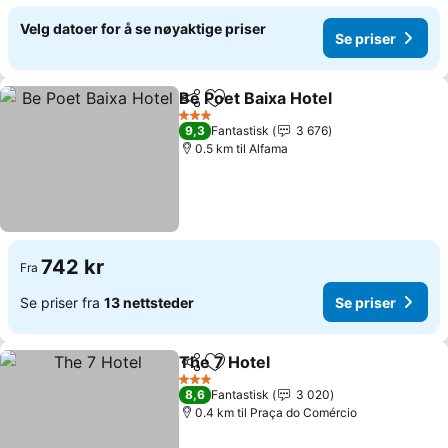
Velg datoer for å se nøyaktige priser
Se priser
Be Poet Baixa Hotel
Del
Legg til i favoritter
3 Stjerner
9,3
Fantastisk
3 676
0.5 km til Alfama
742 kr
Fra
Se priser fra
13 nettsteder
Se priser
The 7 Hotel
Del
Legg til i favoritter
3 Stjerner
8,6
Fantastisk
3 020
0.4 km til Praça do Comércio