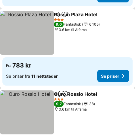
Rossio Plaza Hotel
Del
Legg til i favoritter
3 Stjerner
9,0
Fantastisk
6 105
0.6 km til Alfama
783 kr
Fra
Se priser fra
11 nettsteder
Se priser
Ouro Rossio Hotel
Del
Legg til i favoritter
3 Stjerner
9,7
Fantastisk
38
0.6 km til Alfama