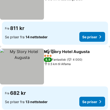
811 kr
Fra
Se priser fra
14 nettsteder
Se priser
My Story Hotel Augusta
Del
Legg til i favoritter
3 Stjerner
8,9
Fantastisk
4 000
0.5 km til Alfama
682 kr
Fra
Se priser fra
13 nettsteder
Se priser