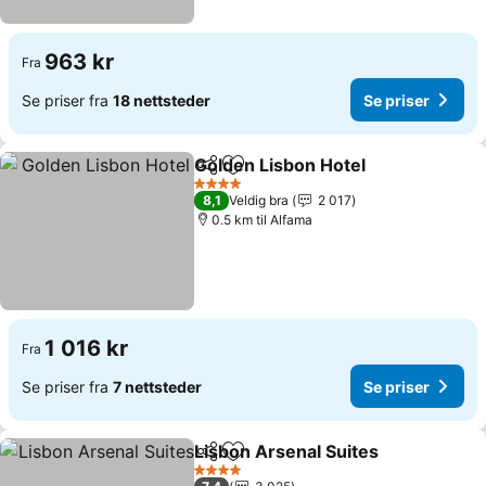
963 kr
Fra
Se priser fra
18 nettsteder
Se priser
Golden Lisbon Hotel
Del
Legg til i favoritter
4 Stjerner
8,1
Veldig bra
2 017
0.5 km til Alfama
1 016 kr
Fra
Se priser fra
7 nettsteder
Se priser
Lisbon Arsenal Suites
Del
Legg til i favoritter
4 Stjerner