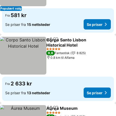
Populært valg
581 kr
Fra
Se priser fra
15 nettsteder
Se priser
Corpo Santo Lisbon
Del
Legg til i favoritter
Historical Hotel
5 Stjerner
9,8
Fantastisk
8 825
0.8 km til Alfama
2 633 kr
Fra
Se priser fra
13 nettsteder
Se priser
Áurea Museum
Del
Legg til i favoritter
5 Stjerner