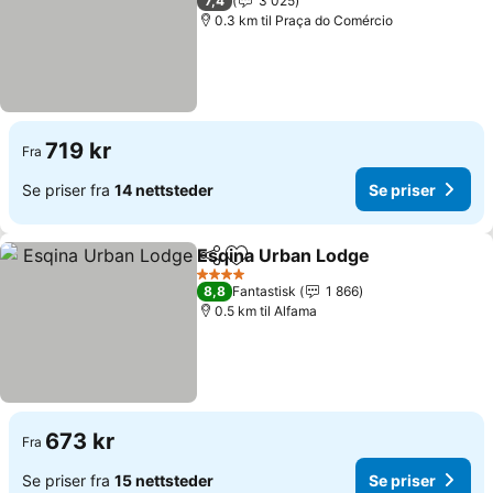
7,4
3 025
0.3 km til Praça do Comércio
719 kr
Fra
Se priser fra
14 nettsteder
Se priser
Esqina Urban Lodge
Del
Legg til i favoritter
4 Stjerner
8,8
Fantastisk
1 866
0.5 km til Alfama
673 kr
Fra
Se priser fra
15 nettsteder
Se priser