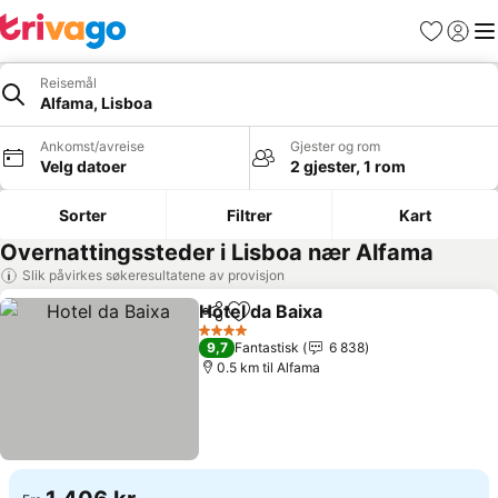
Favoritter
Logg i
Me
Reisemål
Alfama, Lisboa
Ankomst/avreise
Gjester og rom
Velg datoer
2 gjester, 1 rom
Sorter
Filtrer
Kart
Overnattingssteder i Lisboa nær Alfama
Slik påvirkes søkeresultatene av provisjon
Hotel da Baixa
Del
Legg til i favoritter
4 Stjerner
9,7
Fantastisk
6 838
0.5 km til Alfama