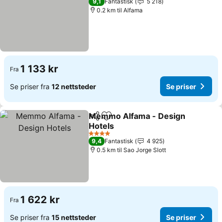
9,1
Fantastisk
5 218
0.2 km til Alfama
1 133 kr
Fra
Se priser fra
12 nettsteder
Se priser
Memmo Alfama - Design
Del
Legg til i favoritter
Hotels
4 Stjerner
9,4
Fantastisk
4 925
0.5 km til Sao Jorge Slott
1 622 kr
Fra
Se priser fra
15 nettsteder
Se priser