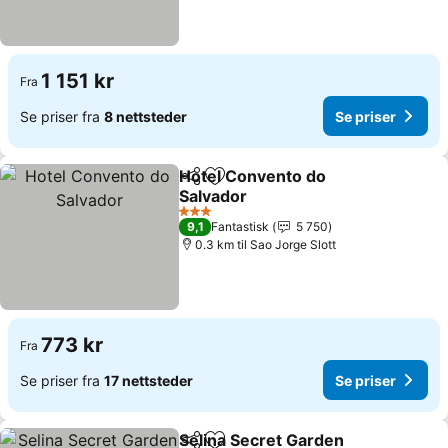
1 151 kr
Fra
Se priser fra
8 nettsteder
Se priser
Hotel Convento do
Del
Legg til i favoritter
Salvador
3 Stjerner
9,1
Fantastisk
5 750
0.3 km til Sao Jorge Slott
773 kr
Fra
Se priser fra
17 nettsteder
Se priser
Selina Secret Garden