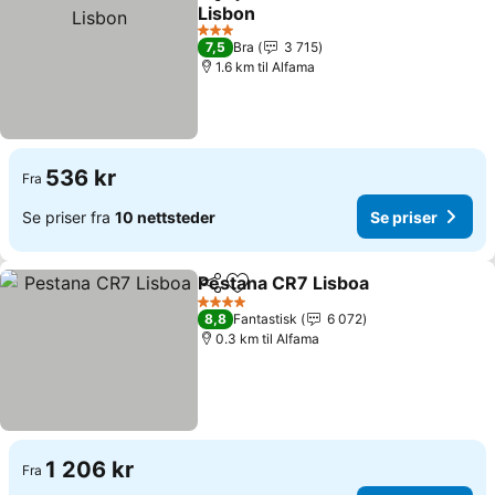
Del
Legg til i favoritter
Lisbon
3 Stjerner
7,5
Bra
3 715
1.6 km til Alfama
536 kr
Fra
Se priser fra
10 nettsteder
Se priser
Pestana CR7 Lisboa
Del
Legg til i favoritter
4 Stjerner
8,8
Fantastisk
6 072
0.3 km til Alfama
1 206 kr
Fra