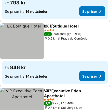
793 kr
Fra
Se priser fra
16 nettsteder
Se priser
LX Boutique Hotel
Del
Legg til i favoritter
4 Stjerner
8,8
Fantastisk
5 901
0.6 km til Praça do Comércio
946 kr
Fra
Se priser fra
14 nettsteder
Se priser
VIP Executive Eden
Del
Legg til i favoritter
Aparthotel
4 Stjerner
7,9
Bra
13 468
0.7 km til Sao Jorge Slott