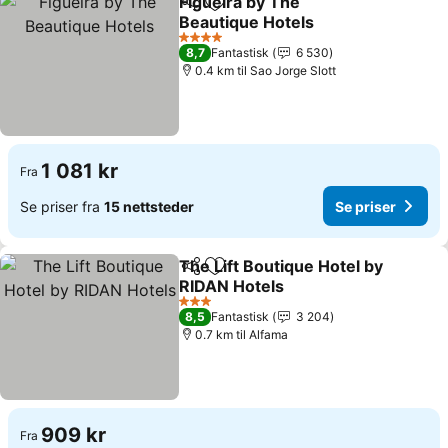
Figueira by The
Del
Legg til i favoritter
Beautique Hotels
4 Stjerner
8,7
Fantastisk
6 530
0.4 km til Sao Jorge Slott
1 081 kr
Fra
Se priser fra
15 nettsteder
Se priser
The Lift Boutique Hotel by
Del
Legg til i favoritter
RIDAN Hotels
3 Stjerner
8,5
Fantastisk
3 204
0.7 km til Alfama
909 kr
Fra