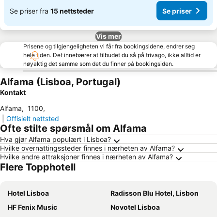
Se priser fra
15 nettsteder
Se priser
Vis mer
Prisene og tilgjengeligheten vi får fra bookingsidene, endrer seg
hele tiden. Det innebærer at tilbudet du så på trivago, ikke alltid er
nøyaktig det samme som det du finner på bookingsiden.
Alfama (Lisboa, Portugal)
Kontakt
Alfama
,
1100
,
|
Offisielt nettsted
Ofte stilte spørsmål om Alfama
Hva gjør Alfama populært i Lisboa?
Hvilke overnattingssteder finnes i nærheten av Alfama?
Hvilke andre attraksjoner finnes i nærheten av Alfama?
Flere Topphotell
Hotel Lisboa
Radisson Blu Hotel, Lisbon
HF Fenix Music
Novotel Lisboa