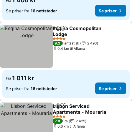
1 406 kr
Fra
Se priser fra
16 nettsteder
Se priser
Esqina Cosmopolitan
Del
Legg til i favoritter
Lodge
4 Stjerner
9,2
Fantastisk
2 493
0.4 km til Alfama
1 011 kr
Fra
Se priser fra
16 nettsteder
Se priser
Lisbon Serviced
Del
Legg til i favoritter
Apartments - Mouraria
4 Stjerner
7,8
Bra
2 425
0.6 km til Alfama