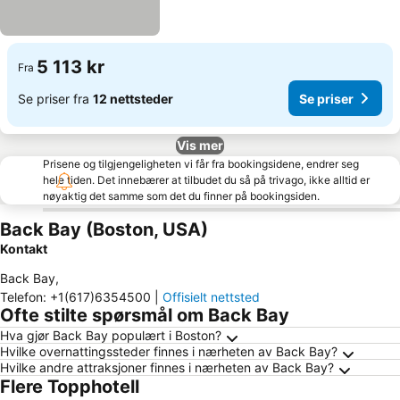
5 113 kr
Fra
Se priser fra
12 nettsteder
Se priser
Vis mer
Prisene og tilgjengeligheten vi får fra bookingsidene, endrer seg
hele tiden. Det innebærer at tilbudet du så på trivago, ikke alltid er
nøyaktig det samme som det du finner på bookingsiden.
Back Bay (Boston, USA)
Kontakt
Back Bay
,
Telefon
:
+1(617)6354500
|
Offisielt nettsted
Ofte stilte spørsmål om Back Bay
Hva gjør Back Bay populært i Boston?
Hvilke overnattingssteder finnes i nærheten av Back Bay?
Hvilke andre attraksjoner finnes i nærheten av Back Bay?
Flere Topphotell