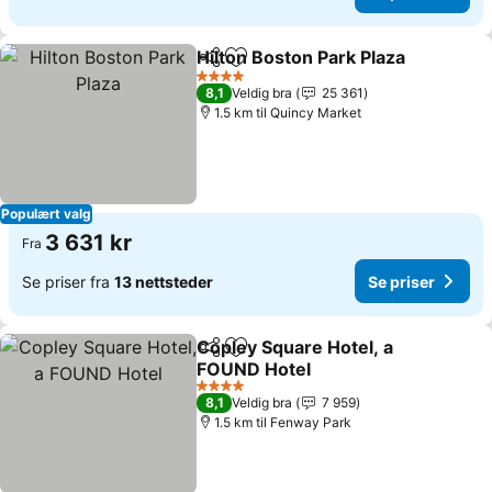
Hilton Boston Park Plaza
Del
Legg til i favoritter
4 Stjerner
8,1
Veldig bra
25 361
1.5 km til Quincy Market
Populært valg
3 631 kr
Fra
Se priser fra
13 nettsteder
Se priser
Copley Square Hotel, a
Del
Legg til i favoritter
FOUND Hotel
4 Stjerner
8,1
Veldig bra
7 959
1.5 km til Fenway Park