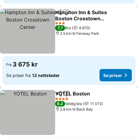
Hampton Inn & Suites
Del
Legg til i favoritter
Boston Crosstown
Center
3 Stjerner
7,7
Bra
6 670
2.5 km til Fenway Park
3 675 kr
Fra
Se priser fra
12 nettsteder
Se priser
YOTEL Boston
Del
Legg til i favoritter
4 Stjerner
8,2
Veldig bra
11 072
2.8 km til Back Bay