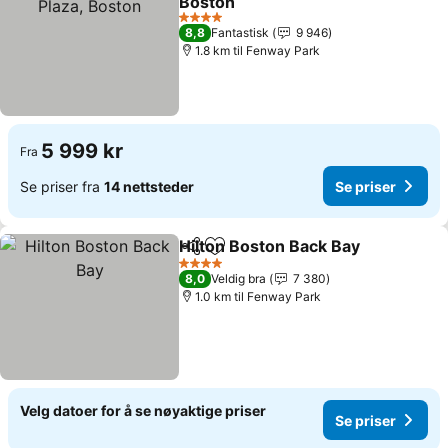
Boston
4 Stjerner
8,8
Fantastisk
9 946
1.8 km til Fenway Park
5 999 kr
Fra
Se priser fra
14 nettsteder
Se priser
Hilton Boston Back Bay
Del
Legg til i favoritter
4 Stjerner
8,0
Veldig bra
7 380
1.0 km til Fenway Park
Velg datoer for å se nøyaktige priser
Se priser