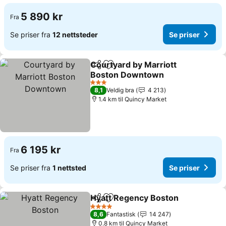
5 890 kr
Fra
Se priser fra
12 nettsteder
Se priser
Courtyard by Marriott
Del
Legg til i favoritter
Boston Downtown
3 Stjerner
8,1
Veldig bra
4 213
1.4 km til Quincy Market
6 195 kr
Fra
Se priser fra
1 nettsted
Se priser
Hyatt Regency Boston
Del
Legg til i favoritter
4 Stjerner
8,6
Fantastisk
14 247
0.8 km til Quincy Market