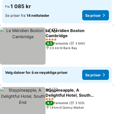
1 085 kr
Fra
Se priser fra
14 nettsteder
Se priser
Le Méridien Boston
Del
Legg til i favoritter
Cambridge
4 Stjerner
8,5
Fantastisk
3 640
2.0 km til Back Bay
Velg datoer for å se nøyaktige priser
Se priser
Staypineapple, A
Del
Legg til i favoritter
Delightful Hotel, South
End
3 Stjerner
8,7
Fantastisk
3 525
1.9 km til Quincy Market