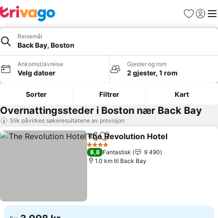
Favoritter
Logg i
Me
Reisemål
Back Bay, Boston
Ankomst/avreise
Gjester og rom
Velg datoer
2 gjester, 1 rom
Sorter
Filtrer
Kart
Overnattingssteder i Boston nær Back Bay
Slik påvirkes søkeresultatene av provisjon
The Revolution Hotel
Del
Legg til i favoritter
4 Stjerner
8,8
Fantastisk
9 490
1.0 km til Back Bay