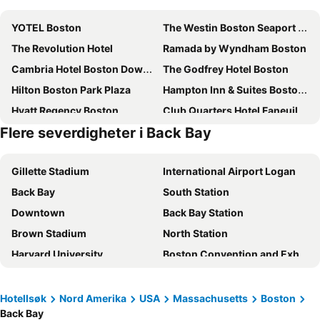
YOTEL Boston
The Westin Boston Seaport District
The Revolution Hotel
Ramada by Wyndham Boston
Cambria Hotel Boston Downtown - Seaport
The Godfrey Hotel Boston
Hilton Boston Park Plaza
Hampton Inn & Suites Boston Crosstown Center
Hyatt Regency Boston
Club Quarters Hotel Faneuil Hall, Boston
Flere severdigheter i Back Bay
Harborside Inn
Holiday Inn Express Boston By Ihg
Hampton Inn Boston Seaport District
Wyndham Boston Beacon Hill
Gillette Stadium
International Airport Logan
The Colonnade Hotel
Hilton Garden Inn Boston Logan Airport
Back Bay
South Station
Moxy Boston Downtown
The Bostonian Hotel Boston
Downtown
Back Bay Station
The Dagny Boston
DoubleTree by Hilton Hotel Boston Bayside
Brown Stadium
North Station
The Inn at Longwood Medical
Homewood Suites by Hilton Boston Seaport District
Harvard University
Boston Convention and Exhibition Center
Hyatt Place Boston/Seaport District
Hyatt Regency Boston/Cambridge
Fenway Park
Metro
Eurostars The Boxer
Residence Inn by Marriott Boston Harbor on Tudor Wharf
Beacon Hill
Rhode Island T. F. Green International Airport
Hotel Ivy Boston Common
Intercontinental Hotels Boston By Ihg
Hotellsøk
Nord Amerika
USA
Massachusetts
Boston
Back Bay
Portland International Jetport
South End
Le Méridien Boston Cambridge
Fairmont Copley Plaza, Boston