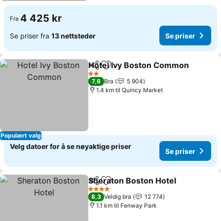
4 425 kr
Fra
Se priser fra
13 nettsteder
Se priser
Hotel Ivy Boston Common
Del
Legg til i favoritter
2 Stjerner
7,6
Bra
5 904
1.4 km til Quincy Market
Populært valg
Velg datoer for å se nøyaktige priser
Se priser
Sheraton Boston Hotel
Del
Legg til i favoritter
4 Stjerner
8,3
Veldig bra
12 774
1.1 km til Fenway Park