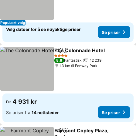
Populært valg
Velg datoer for å se nøyaktige priser
Se priser
The Colonnade Hotel
Del
Legg til i favoritter
4 Stjerner
8,8
Fantastisk
12 239
1.3 km til Fenway Park
4 931 kr
Fra
Se priser fra
14 nettsteder
Se priser
Fairmont Copley Plaza,
Del
Legg til i favoritter