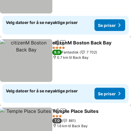
Velg datoer for å se nøyaktige priser
Se priser
citizenM Boston Back Bay
Del
Legg til i favoritter
4 Stjerner
9,0
Fantastisk
7 702
0.7 km til Back Bay
Velg datoer for å se nøyaktige priser
Se priser
Temple Place Suites
Del
Legg til i favoritter
3 Stjerner
7,0
861
1.6 km til Back Bay