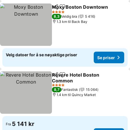
Moxy Boston Downtown
Del
Legg til i favoritter
4 Stjerner
8,3
Veldig bra
5 416
1.3 km til Back Bay
Velg datoer for å se nøyaktige priser
Se priser
Revere Hotel Boston
Del
Legg til i favoritter
Common
4 Stjerner
8,7
Fantastisk
15 064
1.4 km til Quincy Market
5 141 kr
Fra