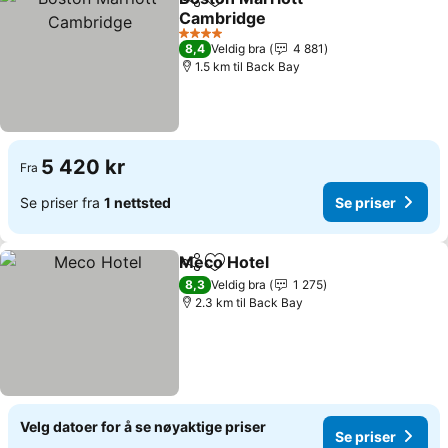
Del
Legg til i favoritter
Cambridge
4 Stjerner
8,4
Veldig bra
4 881
1.5 km til Back Bay
5 420 kr
Fra
Se priser fra
1 nettsted
Se priser
Meco Hotel
Del
Legg til i favoritter
8,3
Veldig bra
1 275
2.3 km til Back Bay
Velg datoer for å se nøyaktige priser
Se priser