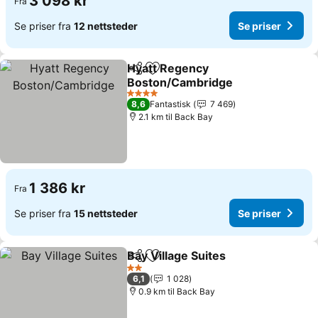
3 098 kr
Fra
Se priser fra
12 nettsteder
Se priser
Hyatt Regency
Del
Legg til i favoritter
Boston/Cambridge
4 Stjerner
8,6
Fantastisk
7 469
2.1 km til Back Bay
1 386 kr
Fra
Se priser fra
15 nettsteder
Se priser
Bay Village Suites
Del
Legg til i favoritter
2 Stjerner
6,1
1 028
0.9 km til Back Bay