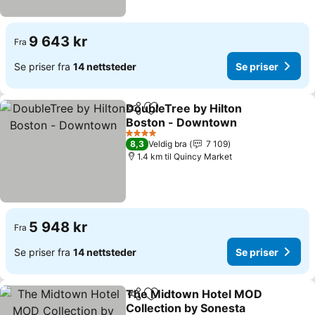
9 643 kr
Fra
Se priser fra
14 nettsteder
Se priser
DoubleTree by Hilton
Del
Legg til i favoritter
Boston - Downtown
4 Stjerner
8,3
Veldig bra
7 109
1.4 km til Quincy Market
5 948 kr
Fra
Se priser fra
14 nettsteder
Se priser
The Midtown Hotel MOD
Del
Legg til i favoritter
Collection by Sonesta