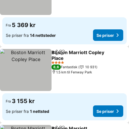
5 369 kr
Fra
Se priser fra
14 nettsteder
Se priser
Boston Marriott Copley
Del
Legg til i favoritter
Place
4 Stjerner
8,6
Fantastisk
10 931
1.5 km til Fenway Park
3 155 kr
Fra
Se priser fra
1 nettsted
Se priser
Boston Marriott