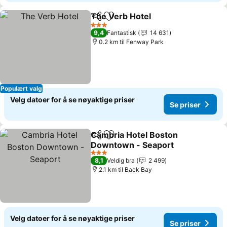
The Verb Hotel
Del
Legg til i favoritter
3 Stjerner
9,4
Fantastisk
14 631
0.2 km til Fenway Park
Populært valg
Velg datoer for å se nøyaktige priser
Se priser
Cambria Hotel Boston
Del
Legg til i favoritter
Downtown - Seaport
3 Stjerner
8,1
Veldig bra
2 499
2.1 km til Back Bay
Velg datoer for å se nøyaktige priser
Se priser