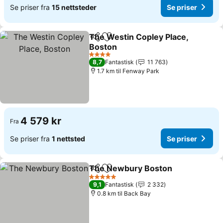
Se priser fra
15 nettsteder
Se priser
The Westin Copley Place,
Del
Legg til i favoritter
Boston
4 Stjerner
8,7
Fantastisk
11 763
1.7 km til Fenway Park
4 579 kr
Fra
Se priser fra
1 nettsted
Se priser
The Newbury Boston
Del
Legg til i favoritter
5 Stjerner
9,1
Fantastisk
2 332
0.8 km til Back Bay