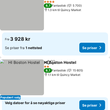
Legg til i favoritter
4 Stjerner
8,7
Fantastisk
5 700
1.3 km til Quincy Market
3 928 kr
Fra
Se priser fra
1 nettsted
Se priser
HI Boston Hostel
Del
Legg til i favoritter
2 Stjerner
8,7
Fantastisk
15 605
1.1 km til Quincy Market
Populært valg
Velg datoer for å se nøyaktige priser
Se priser