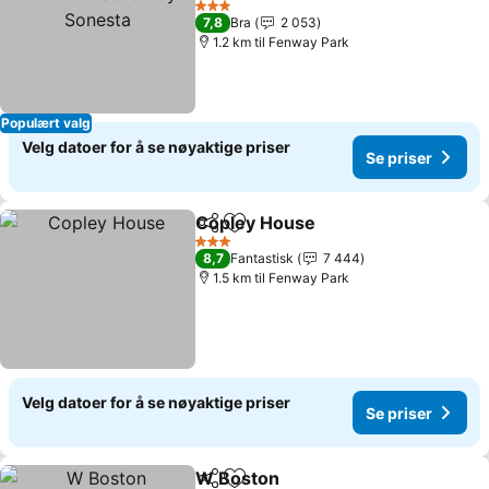
3 Stjerner
7,8
Bra
2 053
1.2 km til Fenway Park
Populært valg
Velg datoer for å se nøyaktige priser
Se priser
Copley House
Del
Legg til i favoritter
3 Stjerner
8,7
Fantastisk
7 444
1.5 km til Fenway Park
Velg datoer for å se nøyaktige priser
Se priser
W Boston
Del