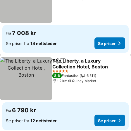
7 008 kr
Fra
Se priser fra
14 nettsteder
Se priser
The Liberty, a Luxury
Del
Legg til i favoritter
Collection Hotel, Boston
5 Stjerner
8,6
Fantastisk
6 511
1.2 km til Quincy Market
6 790 kr
Fra
Se priser fra
12 nettsteder
Se priser