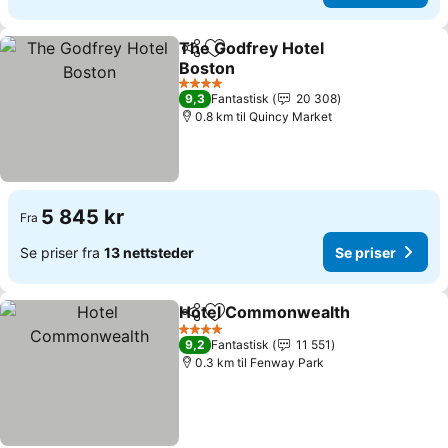
The Godfrey Hotel
Del
Legg til i favoritter
Boston
4 Stjerner
9,3
Fantastisk
20 308
0.8 km til Quincy Market
5 845 kr
Fra
Se priser fra
13 nettsteder
Se priser
Hotel Commonwealth
Del
Legg til i favoritter
4 Stjerner
9,2
Fantastisk
11 551
0.3 km til Fenway Park