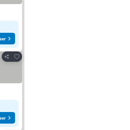
ser
Legg til i favoritter
Del
ser