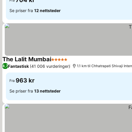
704 kr
Fra
Se priser fra
12 nettsteder
The Lalit Mumbai
5 Stjerner
Se priser
Fantastisk
(41 006 vurderinger)
8,7
1.1 km til Chhatrapati Shivaji Inter
963 kr
Fra
Se priser fra
13 nettsteder