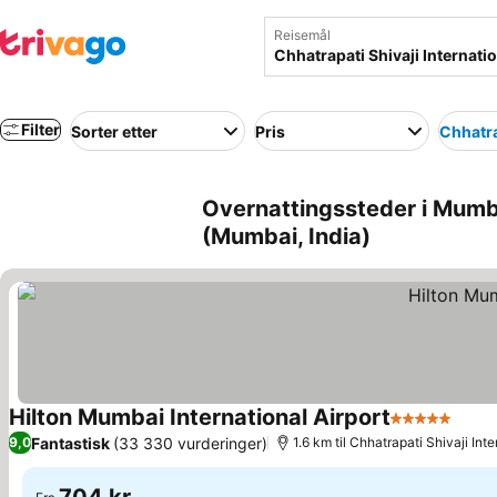
Reisemål
Filter
Sorter etter
Pris
Chhatra
Overnattingssteder i Mumba
(Mumbai, India)
Hilton Mumbai International Airport
5 Stjerner
Se pr
Fantastisk
(33 330 vurderinger)
9,0
1.6 km til Chhatrapati Shivaji Inte