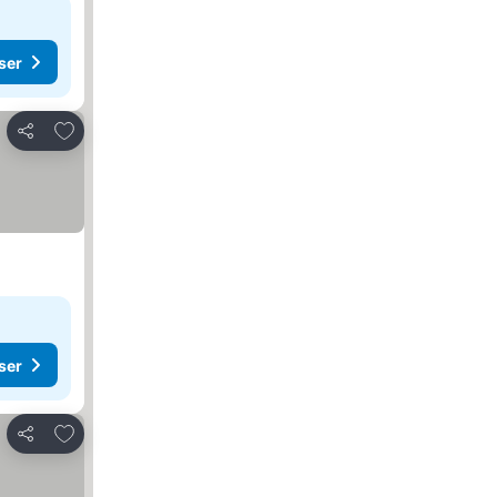
ser
Legg til i favoritter
Del
ser
Legg til i favoritter
Del