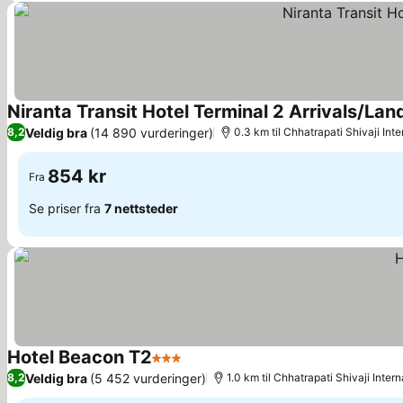
Niranta Transit Hotel Terminal 2 Arrivals/Lan
Veldig bra
(14 890 vurderinger)
8,2
0.3 km til Chhatrapati Shivaji Inte
854 kr
Fra
Se priser fra
7 nettsteder
Hotel Beacon T2
3 Stjerner
Se priser
Veldig bra
(5 452 vurderinger)
8,2
1.0 km til Chhatrapati Shivaji Intern