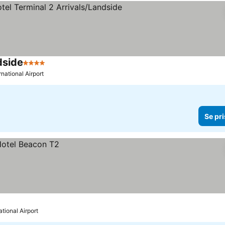
dside
4 Stjerner
Se priser
rnational Airport
Se pri
ational Airport