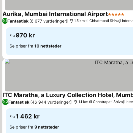
Aurika, Mumbai International Airport
5 Stjerner
Se 
Fantastisk
(6 677 vurderinger)
9,1
1.5 km til Chhatrapati Shivaji Intern
970 kr
Fra
Se priser fra
10 nettsteder
ITC Maratha, a Luxury Collection Hotel, Mum
Fantastisk
(46 944 vurderinger)
9,2
1.1 km til Chhatrapati Shivaji Inte
1 462 kr
Fra
Se priser fra
9 nettsteder