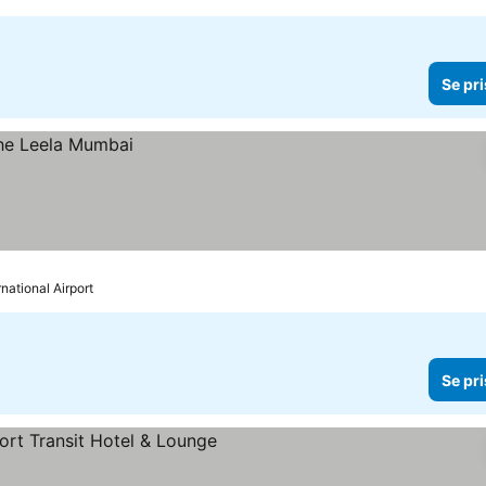
Se pri
rnational Airport
Se pri