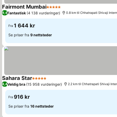
Fairmont Mumbai
5 Stjerner
Se priser
Fantastisk
(4 138 vurderinger)
9,4
0.8 km til Chhatrapati Shivaji Intern
1 644 kr
Fra
Se priser fra
9 nettsteder
Sahara Star
5 Stjerner
Se priser
Veldig bra
(15 958 vurderinger)
8,4
2.2 km til Chhatrapati Shivaji Inte
916 kr
Fra
Se priser fra
16 nettsteder