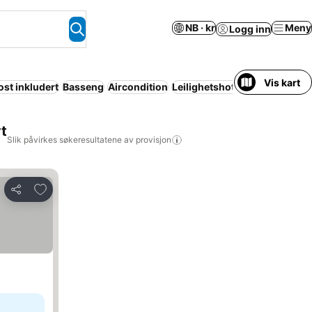
NB · kr
Meny
Logg inn
Vis kart
ost inkludert
Basseng
Aircondition
Leilighetshotell
Resort
Wi-fi
rt
Slik påvirkes søkeresultatene av provisjon
Legg til i favoritter
Del