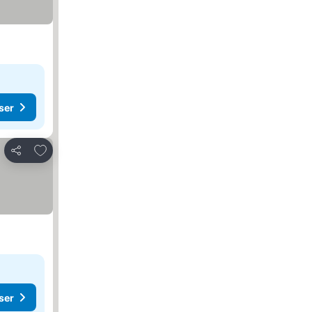
ser
Legg til i favoritter
Del
ser