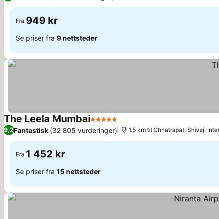
949 kr
Fra
Se priser fra
9 nettsteder
The Leela Mumbai
5 Stjerner
Se priser
Fantastisk
(32 805 vurderinger)
9,2
1.5 km til Chhatrapati Shivaji Inte
1 452 kr
Fra
Se priser fra
15 nettsteder