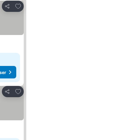
Legg til i favoritter
Del
ser
Legg til i favoritter
Del