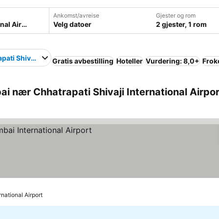
Ankomst/avreise
Gjester og rom
Velg datoer
2 gjester, 1 rom
pati Shivaji International Airport
Gratis avbestilling
Hoteller
Vurdering: 8,0+
Frok
i nær Chhatrapati Shivaji International Airpo
iser
rnational Airport