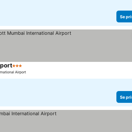
Se pri
rport
3 Stjerner
Se priser
rnational Airport
Se pri