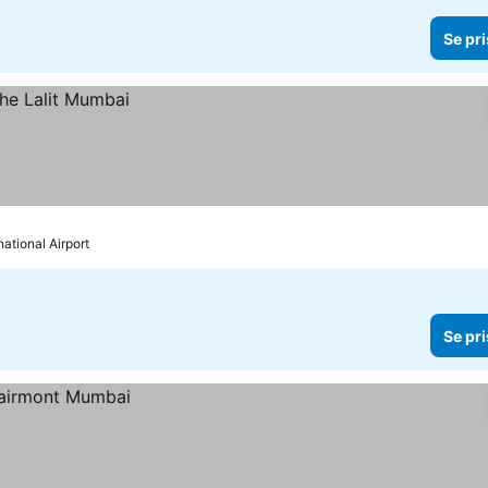
Se pri
national Airport
Se pri