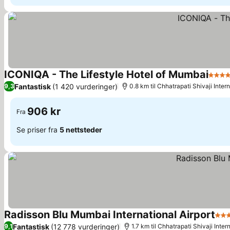
ICONIQA - The Lifestyle Hotel of Mumbai
5 Stj
Fantastisk
(1 420 vurderinger)
9,3
0.8 km til Chhatrapati Shivaji Intern
906 kr
Fra
Se priser fra
5 nettsteder
Radisson Blu Mumbai International Airport
4 St
Fantastisk
(12 778 vurderinger)
9,1
1.7 km til Chhatrapati Shivaji Inter