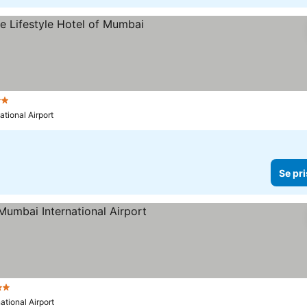
erner
Se priser
ational Airport
Se pri
jerner
Se priser
national Airport