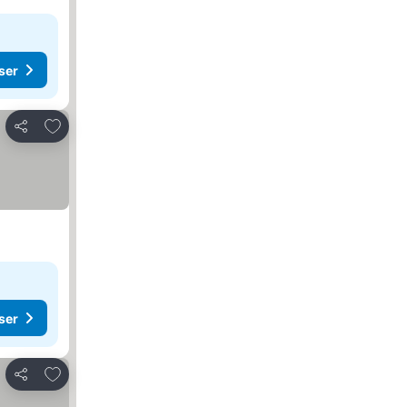
ser
Legg til i favoritter
Del
ser
Legg til i favoritter
Del