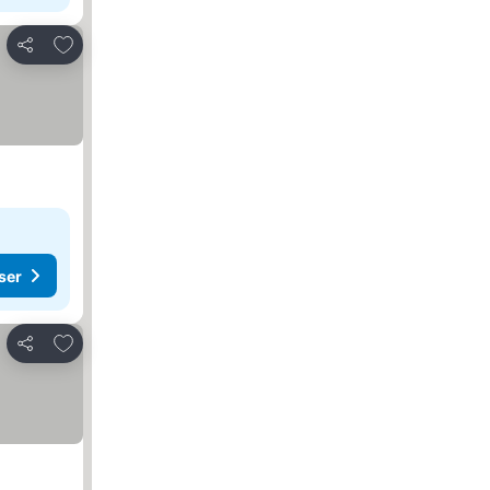
Legg til i favoritter
Del
ser
Legg til i favoritter
Del