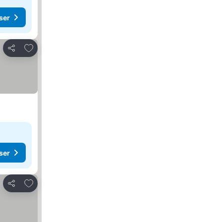
ser
Legg til i favoritter
Del
ser
Legg til i favoritter
Del