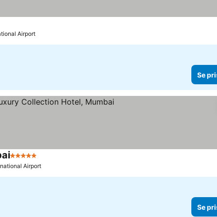
priser
ational Airport
Se pri
bai
5 Stjerner
Se priser
rnational Airport
Se pri