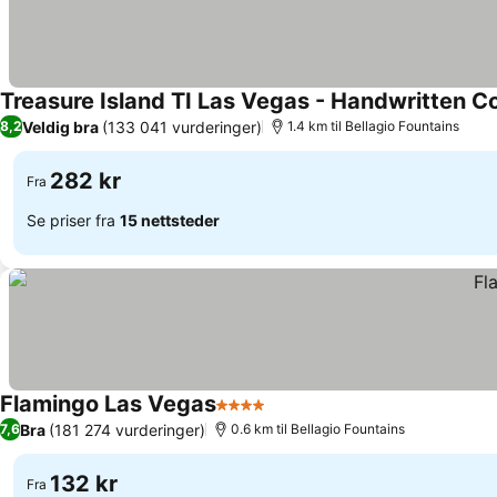
Treasure Island TI Las Vegas - Handwritten Co
Veldig bra
(133 041 vurderinger)
8,2
1.4 km til Bellagio Fountains
282 kr
Fra
Se priser fra
15 nettsteder
Flamingo Las Vegas
4 Stjerner
Se priser
Bra
(181 274 vurderinger)
7,6
0.6 km til Bellagio Fountains
132 kr
Fra