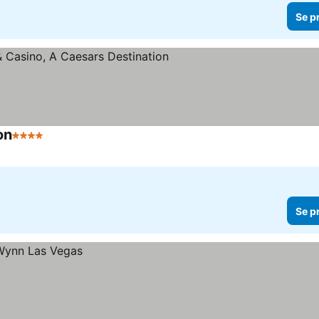
Se p
on
4 Stjerner
Se priser
Se p