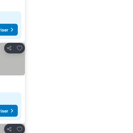
riser
Legg til i favoritter
Del
riser
Legg til i favoritter
Del