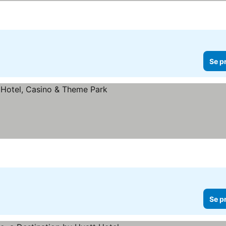
Se p
rner
e priser
Se p