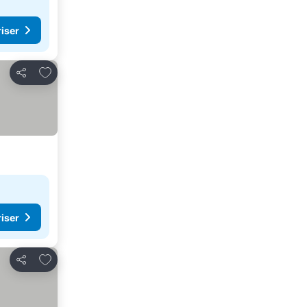
riser
Legg til i favoritter
Del
riser
Legg til i favoritter
Del