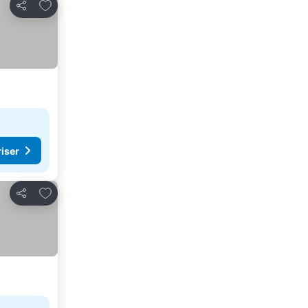
Legg til i favoritter
Del
riser
Legg til i favoritter
Del