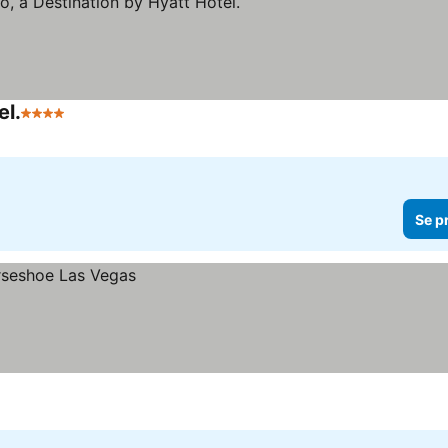
el.
4 Stjerner
Se priser
Se p