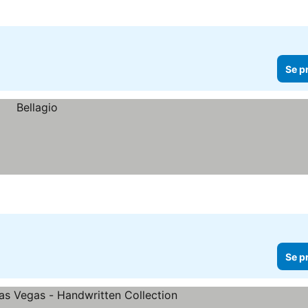
Se p
Se p