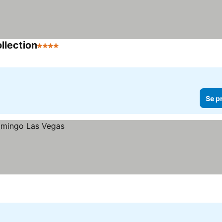
llection
4 Stjerner
Se priser
Se p