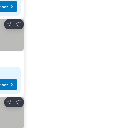
riser
Legg til i favoritter
Del
riser
Legg til i favoritter
Del