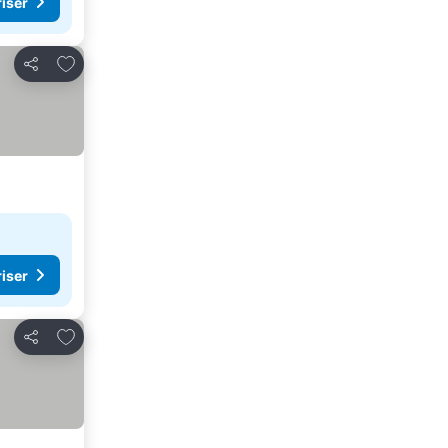
riser
Legg til i favoritter
Del
riser
Legg til i favoritter
Del