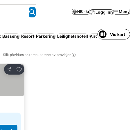
NB · kr
Meny
Logg inn
Vis kart
t
Basseng
Resort
Parkering
Leilighetshotell
Aircondition
Wi-fi
Slik påvirkes søkeresultatene av provisjon
Legg til i favoritter
Del