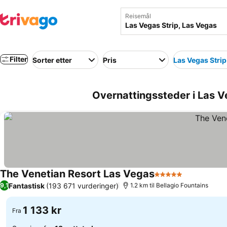
Reisemål
Filter
Sorter etter
Pris
Las Vegas Strip
Overnattingssteder i Las V
The Venetian Resort Las Vegas
5 Stjerner
Se priser
Fantastisk
(193 671 vurderinger)
9,1
1.2 km til Bellagio Fountains
1 133 kr
Fra