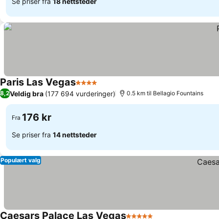
Se priser fra
18 nettsteder
Paris Las Vegas
4 Stjerner
Se priser
Veldig bra
(177 694 vurderinger)
8,2
0.5 km til Bellagio Fountains
176 kr
Fra
Se priser fra
14 nettsteder
Populært valg
Caesars Palace Las Vegas