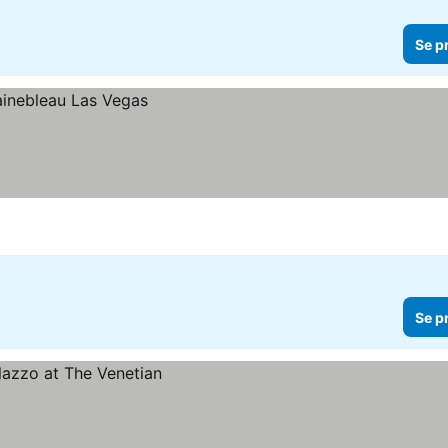
Se p
Se p