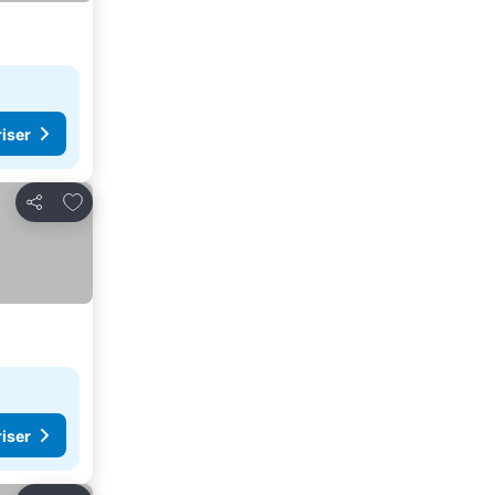
riser
Legg til i favoritter
Del
riser