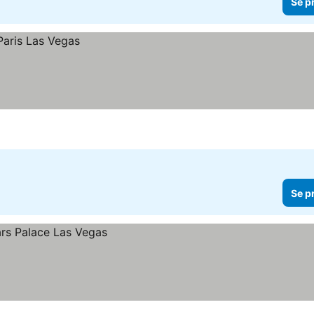
Se p
Se p