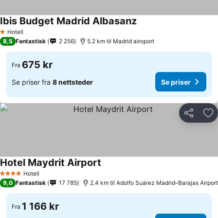
Ibis Budget Madrid Albasanz
Se priser
Hotell
1 Stjerner
8,5
Fantastisk
2 256
5.2 km til Madrid airoport
675 kr
Fra
Se priser fra
8 nettsteder
Se priser
Del
Leg
Hotel Maydrit Airport
Se priser
Hotell
4 Stjerner
9,0
Fantastisk
17 785
2.4 km til Adolfo Suárez Madrid–Barajas Airport
1 166 kr
Fra