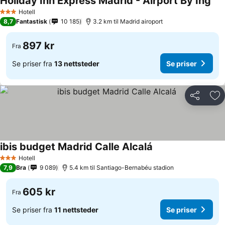
Holiday Inn Express Madrid - Airport By Ihg
Se 
Hotell
3 Stjerner
8,7
Fantastisk
10 185
3.2 km til Madrid airoport
897 kr
Fra
Se priser fra
13 nettsteder
Se priser
Del
Leg
ibis budget Madrid Calle Alcalá
Se priser
Hotell
3 Stjerner
7,9
Bra
9 089
5.4 km til Santiago-Bernabéu stadion
605 kr
Fra
Se priser fra
11 nettsteder
Se priser