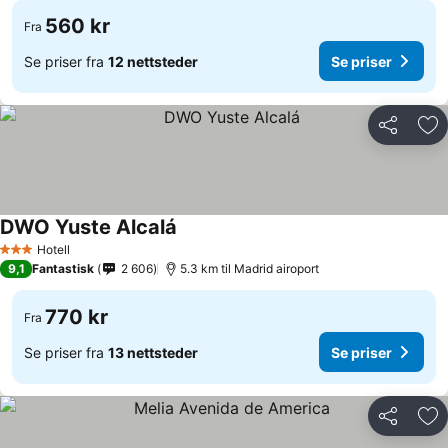
560 kr
Fra
Se priser fra
12 nettsteder
Se priser
Del
Leg
DWO Yuste Alcalá
Se priser
Hotell
3 Stjerner
9,1
Fantastisk
2 606
5.3 km til Madrid airoport
770 kr
Fra
Se priser fra
13 nettsteder
Se priser
Del
Leg