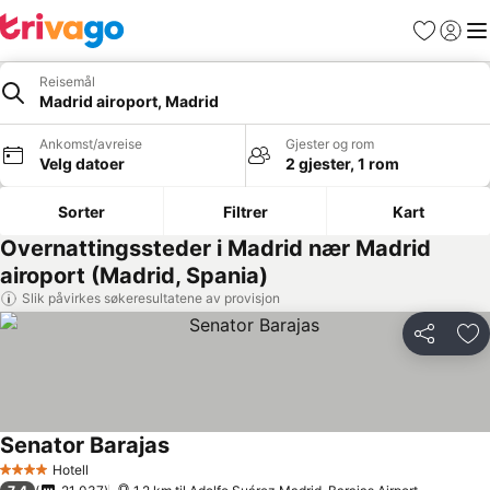
Favoritter
Logg i
Me
Reisemål
Madrid airoport, Madrid
Ankomst/avreise
Gjester og rom
Velg datoer
2 gjester, 1 rom
Sorter
Filtrer
Kart
Overnattingssteder i Madrid nær Madrid
airoport (Madrid, Spania)
Slik påvirkes søkeresultatene av provisjon
Del
Leg
Senator Barajas
Se priser
Hotell
4 Stjerner