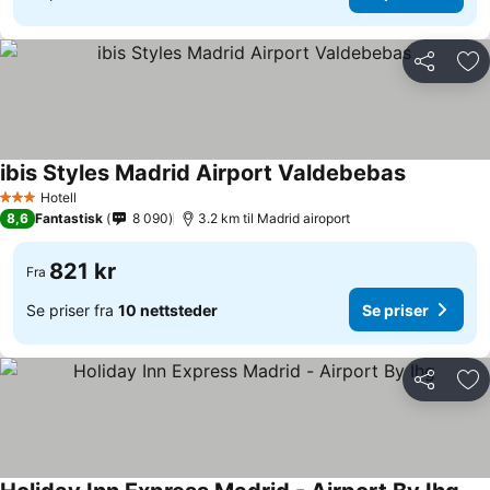
Del
Leg
ibis Styles Madrid Airport Valdebebas
Se priser
Hotell
3 Stjerner
8,6
Fantastisk
8 090
3.2 km til Madrid airoport
821 kr
Fra
Se priser fra
10 nettsteder
Se priser
Del
Leg