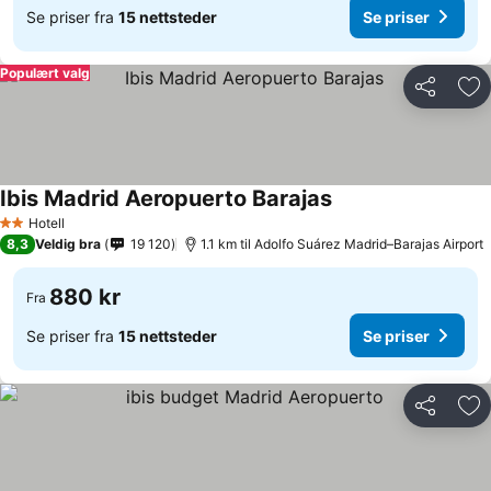
Se priser fra
15 nettsteder
Se priser
Populært valg
Del
Leg
Ibis Madrid Aeropuerto Barajas
Se priser
Hotell
2 Stjerner
8,3
Veldig bra
19 120
1.1 km til Adolfo Suárez Madrid–Barajas Airport
880 kr
Fra
Se priser fra
15 nettsteder
Se priser
Del
Leg