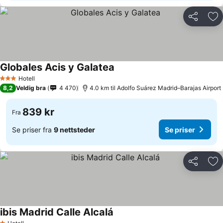
Del
Leg
Globales Acis y Galatea
Se priser
Hotell
3 Stjerner
8,2
Veldig bra
4 470
4.0 km til Adolfo Suárez Madrid–Barajas Airport
839 kr
Fra
Se priser fra
9 nettsteder
Se priser
Del
Leg
ibis Madrid Calle Alcalá
Se priser