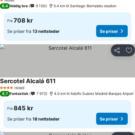
Hotell
1 Stjerner
8,4
Veldig bra
9 130
5.4 km til Santiago-Bernabéu stadion
708 kr
Fra
Se priser fra
13 nettsteder
Se priser
Del
Leg
Sercotel Alcalá 611
Se priser
Hotell
4 Stjerner
8,7
Fantastisk
7 972
4.0 km til Adolfo Suárez Madrid–Barajas Airport
845 kr
Fra
Se priser fra
18 nettsteder
Se priser