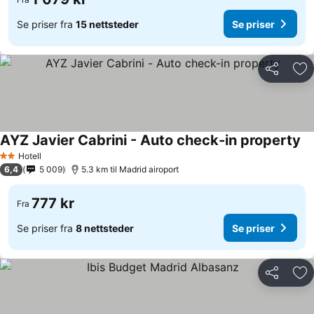
Se priser fra
15 nettsteder
Se priser
Del
Leg
AYZ Javier Cabrini - Auto check-in property
Se
Hotell
2 Stjerner
6,4
5 009
5.3 km til Madrid airoport
777 kr
Fra
Se priser fra
8 nettsteder
Se priser
Del
Leg