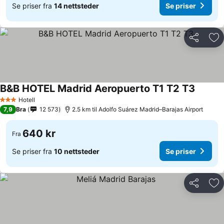
Se priser fra
14 nettsteder
Se priser
Del
Leg
B&B HOTEL Madrid Aeropuerto T1 T2 T3
Se pris
Hotell
3 Stjerner
7,9
Bra
12 573
2.5 km til Adolfo Suárez Madrid–Barajas Airport
640 kr
Fra
Se priser fra
10 nettsteder
Se priser
Del
Leg