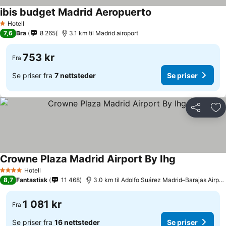
ibis budget Madrid Aeropuerto
Se priser
Hotell
1 Stjerner
7,6
Bra
8 265
3.1 km til Madrid airoport
753 kr
Fra
Se priser fra
7 nettsteder
Se priser
Del
Leg
Crowne Plaza Madrid Airport By Ihg
Se priser
Hotell
4 Stjerner
8,7
Fantastisk
11 468
3.0 km til Adolfo Suárez Madrid–Barajas Airpor
1 081 kr
Fra
Se priser fra
16 nettsteder
Se priser