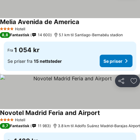
Melia Avenida de America
Se priser
Hotell
4 Stjerner
8,8
Fantastisk
14 600
5.1 km til Santiago-Bernabéu stadion
1 054 kr
Fra
Se priser fra
15 nettsteder
Se priser
Del
Leg
Novotel Madrid Feria and Airport
Se priser
Hotell
4 Stjerner
8,7
Fantastisk
11 983
3.8 km til Adolfo Suárez Madrid–Barajas Airport