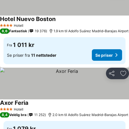
Hotel Nuevo Boston
Se priser
Hotell
4 Stjerner
8,6
Fantastisk
19 376
1.9 km til Adolfo Suárez Madrid–Barajas Airport
1 011 kr
Fra
Se priser fra
11 nettsteder
Se priser
Del
Leg
Axor Feria
Se priser
Hotell
4 Stjerner
8,4
Veldig bra
11 252
2.0 km til Adolfo Suárez Madrid–Barajas Airport
1 079 kr
Fra