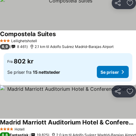
Del
Leg
Compostela Suites
Se priser
Leilighetshotell
3 Stjerner
6,9
8 461
2.1 km til Adolfo Suárez Madrid–Barajas Airport
802 kr
Fra
Se priser fra
15 nettsteder
Se priser
Del
Leg
Madrid Marriott Auditorium Hotel & Conference Center
Se priser
Hotell
4 Stjerner
8,8
Fantastisk
19 825
2.0 km til Adolfo Suárez Madrid–Barajas Airport