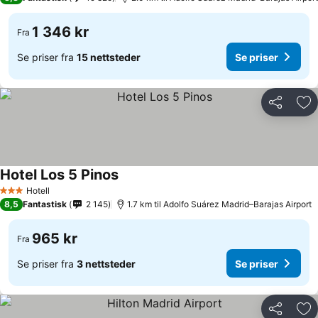
1 346 kr
Fra
Se priser fra
15 nettsteder
Se priser
Del
Leg
Hotel Los 5 Pinos
Se priser
Hotell
3 Stjerner
8,5
Fantastisk
2 145
1.7 km til Adolfo Suárez Madrid–Barajas Airport
965 kr
Fra
Se priser fra
3 nettsteder
Se priser
Del
Leg