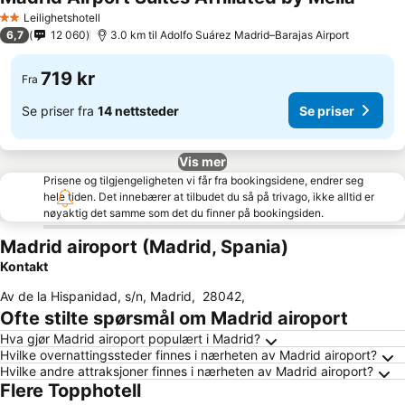
Se pris
Leilighetshotell
2 Stjerner
6,7
12 060
3.0 km til Adolfo Suárez Madrid–Barajas Airport
719 kr
Fra
Se priser fra
14 nettsteder
Se priser
Vis mer
Prisene og tilgjengeligheten vi får fra bookingsidene, endrer seg
hele tiden. Det innebærer at tilbudet du så på trivago, ikke alltid er
nøyaktig det samme som det du finner på bookingsiden.
Madrid airoport (Madrid, Spania)
Kontakt
Av de la Hispanidad, s/n, Madrid
,
28042
,
Ofte stilte spørsmål om Madrid airoport
Hva gjør Madrid airoport populært i Madrid?
Hvilke overnattingssteder finnes i nærheten av Madrid airoport?
Hvilke andre attraksjoner finnes i nærheten av Madrid airoport?
Flere Topphotell