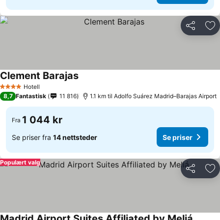
Del
Leg
Clement Barajas
Se priser
Hotell
4 Stjerner
8,7
Fantastisk
11 816
1.1 km til Adolfo Suárez Madrid–Barajas Airport
1 044 kr
Fra
Se priser fra
14 nettsteder
Se priser
Populært valg
Del
Leg
Madrid Airport Suites Affiliated by Meliá