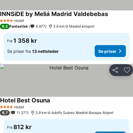
INNSiDE by Meliá Madrid Valdebebas
Se priser
Hotell
4 Stjerner
9,3
Fantastisk
6 977
3.6 km til Madrid airoport
1 358 kr
Fra
Se priser fra
13 nettsteder
Se priser
Del
Leg
Hotel Best Osuna
Se priser
Hotell
4 Stjerner
6,7
11 277
3.9 km til Adolfo Suárez Madrid–Barajas Airport
812 kr
Fra