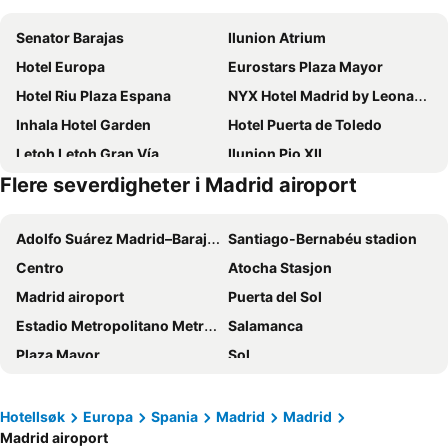
Senator Barajas
Ilunion Atrium
Hotel Europa
Eurostars Plaza Mayor
Hotel Riu Plaza Espana
NYX Hotel Madrid by Leonardo Hotels
Inhala Hotel Garden
Hotel Puerta de Toledo
Letoh Letoh Gran Vía
Ilunion Pio XII
Flere severdigheter i Madrid airoport
Hotel Puerta America
Emperador
Novotel Madrid City Las Ventas
Erase un Hotel
Adolfo Suárez Madrid–Barajas Airport
Santiago-Bernabéu stadion
Leonardo Hotel Madrid City Center
Líbere Madrid Palacio Real
Centro
Atocha Stasjon
Axel Hotel Madrid
Dear Hotel Madrid
Madrid airoport
Puerta del Sol
Hard Rock Hotel Madrid
Ibis Styles Madrid City Las Ventas
Estadio Metropolitano Metro Station
Salamanca
Optimi Rooms Madrid
Hostal Victoria II
Plaza Mayor
Sol
H10 Tribeca
Ilunion Suites Madrid
Metropolitano Metro Station
Chamartín
Hotel Liabeny
Eurostars Suites Mirasierra
La Gran Vía
Aeropuerto
Eurostars Madrid Tower
The First One Madrid Preciados
Hotellsøk
Europa
Spania
Madrid
Madrid
Madrid airoport
Barajas
Malasaña
Intelier Palacio San Martín
Hotel Moderno