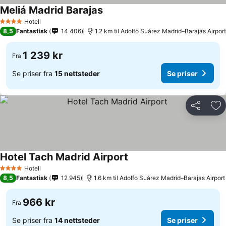
Meliá Madrid Barajas
Se priser
Hotell
4 Stjerner
8,5
Fantastisk
14 406
1.2 km til Adolfo Suárez Madrid–Barajas Airport
1 239 kr
Fra
Se priser fra
15 nettsteder
Se priser
Del
Leg
Hotel Tach Madrid Airport
Se priser
Hotell
4 Stjerner
8,5
Fantastisk
12 945
1.6 km til Adolfo Suárez Madrid–Barajas Airport
966 kr
Fra
Se priser fra
14 nettsteder
Se priser