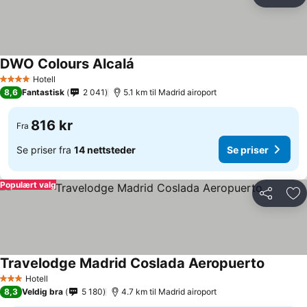
Del
Leg
DWO Colours Alcalá
Se priser
Hotell
4 Stjerner
8,6
Fantastisk
2 041
5.1 km til Madrid airoport
816 kr
Fra
Se priser fra
14 nettsteder
Se priser
Populært valg
Del
Leg
Travelodge Madrid Coslada Aeropuerto
Se prise
Hotell
3 Stjerner
8,3
Veldig bra
5 180
4.7 km til Madrid airoport