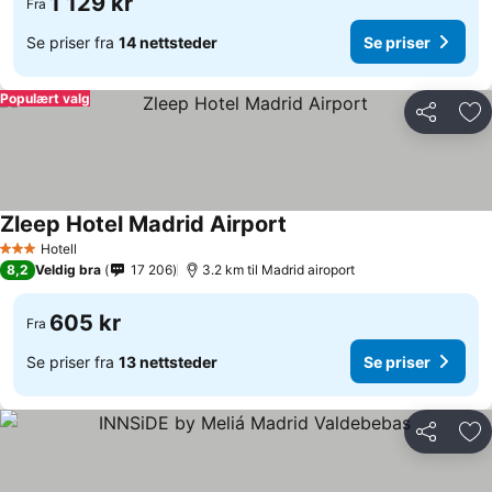
1 129 kr
Fra
Se priser fra
14 nettsteder
Se priser
Populært valg
Del
Leg
Zleep Hotel Madrid Airport
Se priser
Hotell
3 Stjerner
8,2
Veldig bra
17 206
3.2 km til Madrid airoport
605 kr
Fra
Se priser fra
13 nettsteder
Se priser
Del
Leg