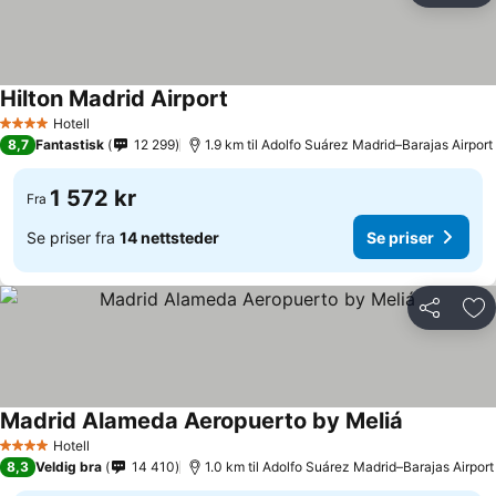
Hilton Madrid Airport
Se priser
Hotell
4 Stjerner
8,7
Fantastisk
12 299
1.9 km til Adolfo Suárez Madrid–Barajas Airport
1 572 kr
Fra
Se priser fra
14 nettsteder
Se priser
Del
Leg
Madrid Alameda Aeropuerto by Meliá
Se priser
Hotell
4 Stjerner
8,3
Veldig bra
14 410
1.0 km til Adolfo Suárez Madrid–Barajas Airport