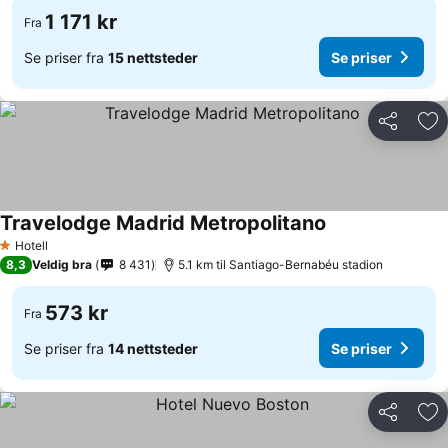
1 171 kr
Fra
Se priser fra
15 nettsteder
Se priser
Del
Leg
Travelodge Madrid Metropolitano
Se priser
Hotell
1 Stjerner
8,3
Veldig bra
8 431
5.1 km til Santiago-Bernabéu stadion
573 kr
Fra
Se priser fra
14 nettsteder
Se priser
Del
Leg