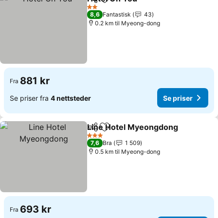
Del
Legg til i favoritter
Se priser
2 Stjerner
8,6
Fantastisk
43
0.2 km til Myeong-dong
881 kr
Fra
Se priser fra
4 nettsteder
Se priser
Line Hotel Myeongdong
Del
Legg til i favoritter
Se
3 Stjerner
7,6
Bra
1 509
0.5 km til Myeong-dong
693 kr
Fra