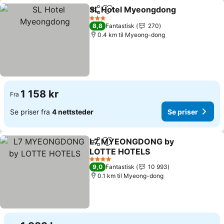
SL Hotel Myeongdong
Del
Legg til i favoritter
Se p
3 Stjerner
8,8
Fantastisk
270
0.4 km til Myeong-dong
1 158 kr
Fra
Se priser fra
4 nettsteder
Se priser
L7 MYEONGDONG by
Del
Legg til i favoritter
LOTTE HOTELS
Se priser
4 Stjerner
9,0
Fantastisk
10 993
0.1 km til Myeong-dong