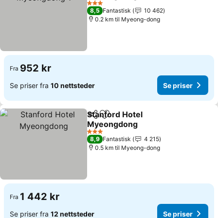
Se priser
3 Stjerner
8,5
Fantastisk
10 462
0.2 km til Myeong-dong
952 kr
Fra
Se priser fra
10 nettsteder
Se priser
Stanford Hotel
Del
Legg til i favoritter
Myeongdong
Se priser
3 Stjerner
8,9
Fantastisk
4 215
0.5 km til Myeong-dong
1 442 kr
Fra
Se priser fra
12 nettsteder
Se priser