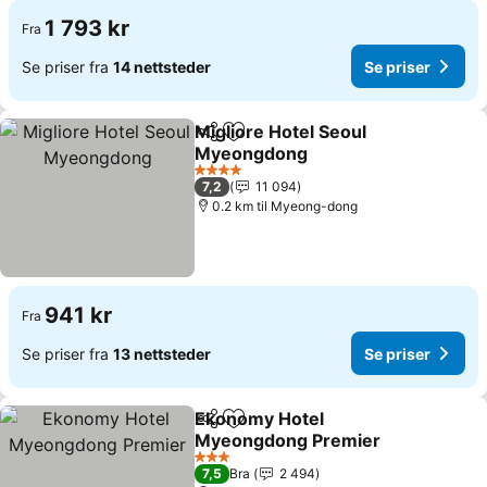
1 793 kr
Fra
Se priser fra
14 nettsteder
Se priser
Migliore Hotel Seoul
Del
Legg til i favoritter
Myeongdong
Se priser
4 Stjerner
7,2
11 094
0.2 km til Myeong-dong
941 kr
Fra
Se priser fra
13 nettsteder
Se priser
Ekonomy Hotel
Del
Legg til i favoritter
Myeongdong Premier
Se priser
3 Stjerner
7,5
Bra
2 494