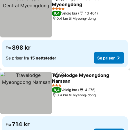
Del
Legg til i favoritter
Myeongdong
Se priser
4 Stjerner
8,4
Veldig bra
13 464
0.4 km til Myeong-dong
898 kr
Fra
Se priser fra
15 nettsteder
Se priser
Travelodge Myeongdong
Del
Legg til i favoritter
Namsan
Se priser
3 Stjerner
8,4
Veldig bra
4 276
0.4 km til Myeong-dong
714 kr
Fra