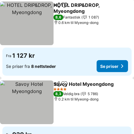
HOTEL DRIP&DROP,
Del
Legg til i favoritter
Myeongdong
Se priser
8,6
Fantastisk
1 087
0.6 km til Myeong-dong
1 127 kr
Fra
Se priser fra
8 nettsteder
Se priser
Savoy Hotel Myeongdong
Del
Legg til i favoritter
4 Stjerner
8,3
Veldig bra
5 786
0.2 km til Myeong-dong