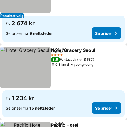
Populært valg
2 674 kr
Fra
Se priser fra
9 nettsteder
Se priser
Hotel Gracery Seoul
Del
Legg til i favoritter
Se pri
4 Stjerner
8,9
Fantastisk
8 683
0.8 km til Myeong-dong
1 234 kr
Fra
Se priser fra
15 nettsteder
Se priser
Pacific Hotel