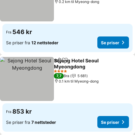
0.2 km til Myeong-dong
546 kr
Fra
Se priser fra
12 nettsteder
Se priser
Sejong Hotel Seoul
Del
Legg til i favoritter
Myeongdong
Se priser
4 Stjerner
7,7
Bra
5 681
0.1 km til Myeong-dong
853 kr
Fra
Se priser fra
7 nettsteder
Se priser