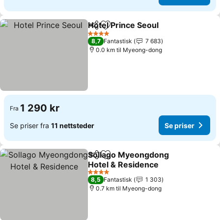
Hotel Prince Seoul
Del
Legg til i favoritter
Se prise
4 Stjerner
8,7
Fantastisk
7 683
0.0 km til Myeong-dong
1 290 kr
Fra
Se priser fra
11 nettsteder
Se priser
Sollago Myeongdong
Del
Legg til i favoritter
Hotel & Residence
Se priser
4 Stjerner
8,5
Fantastisk
1 303
0.7 km til Myeong-dong