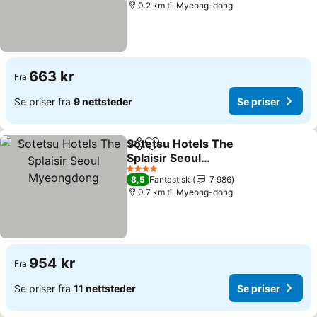
0.2 km til Myeong-dong
663 kr
Fra
Se priser fra
9 nettsteder
Se priser
Sotetsu Hotels The
Del
Legg til i favoritter
Splaisir Seoul
Myeongdong
Se priser
4 Stjerner
8,5
Fantastisk
7 986
0.7 km til Myeong-dong
954 kr
Fra
Se priser fra
11 nettsteder
Se priser