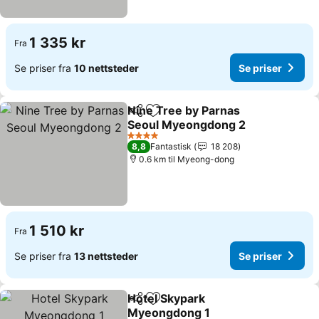
1 335 kr
Fra
Se priser fra
10 nettsteder
Se priser
Nine Tree by Parnas
Del
Legg til i favoritter
Seoul Myeongdong 2
Se priser
4 Stjerner
8,8
Fantastisk
18 208
0.6 km til Myeong-dong
1 510 kr
Fra
Se priser fra
13 nettsteder
Se priser
Hotel Skypark
Del
Legg til i favoritter
Myeongdong 1