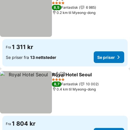
Del
Legg til i favoritter
Se priser
4 Stjerner
8,5
Fantastisk
6 985
0.2 km til Myeong-dong
1 311 kr
Fra
Se priser fra
13 nettsteder
Se priser
Royal Hotel Seoul
Del
Legg til i favoritter
Se priser
4 Stjerner
8,7
Fantastisk
10 002
0.4 km til Myeong-dong
1 804 kr
Fra