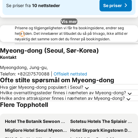
Se priser fra
10 nettsteder
Se priser
Vis mer
Prisene og tilgjengeligheten vi får fra bookingsidene, endrer seg
hele tiden. Det innebærer at tilbudet du så på trivago, ikke alltid er
nøyaktig det samme som det du finner på bookingsiden.
Myeong-dong (Seoul, Sør-Korea)
Kontakt
Myeongdong, Jung-gu
,
Telefon
:
+82(2)7570088
|
Offisielt nettsted
Ofte stilte spørsmål om Myeong-dong
Hva gjør Myeong-dong populært i Seoul?
Hvilke overnattingssteder finnes i nærheten av Myeong-dong?
Hvilke andre attraksjoner finnes i nærheten av Myeong-dong?
Flere Topphotell
Hotel The Botanik Sewoon Myeongdong
Sotetsu Hotels The Splaisir Seoul Myeongdong
Migliore Hotel Seoul Myeongdong
Hotel Skypark Kingstown Dongdaemun