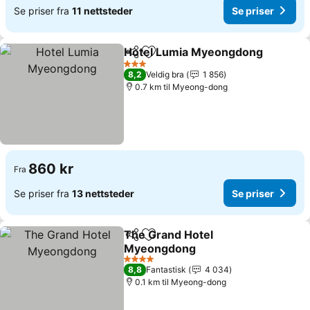
Se priser fra
11 nettsteder
Se priser
Hotel Lumia Myeongdong
Del
Legg til i favoritter
3 Stjerner
8,2
Veldig bra
1 856
0.7 km til Myeong-dong
860 kr
Fra
Se priser fra
13 nettsteder
Se priser
The Grand Hotel
Del
Legg til i favoritter
Myeongdong
Se priser
4 Stjerner
8,8
Fantastisk
4 034
0.1 km til Myeong-dong