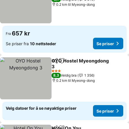
0.2 km til Myeong-dong
657 kr
Fra
Se priser fra
10 nettsteder
Se priser
OYO Hostel Myeongdong
Del
Legg til i favoritter
3
Se priser
3 Stjerner
8,3
Veldig bra
1 356
0.2 km til Myeong-dong
Velg datoer for å se nøyaktige priser
Se priser
Hotel On You