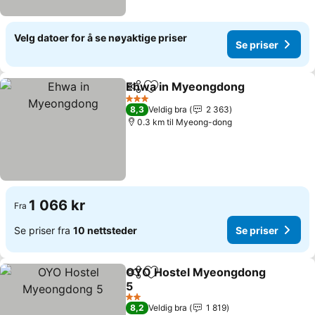
Velg datoer for å se nøyaktige priser
Se priser
Ehwa in Myeongdong
Del
Legg til i favoritter
Se p
3 Stjerner
8,3
Veldig bra
2 363
0.3 km til Myeong-dong
1 066 kr
Fra
Se priser fra
10 nettsteder
Se priser
OYO Hostel Myeongdong
Del
Legg til i favoritter
5
Se priser
2 Stjerner
8,2
Veldig bra
1 819