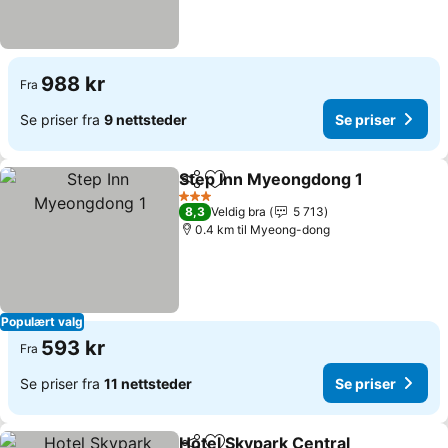
988 kr
Fra
Se priser fra
9 nettsteder
Se priser
Step Inn Myeongdong 1
Del
Legg til i favoritter
Se
3 Stjerner
8,3
Veldig bra
5 713
0.4 km til Myeong-dong
Populært valg
593 kr
Fra
Se priser fra
11 nettsteder
Se priser
Hotel Skypark Central