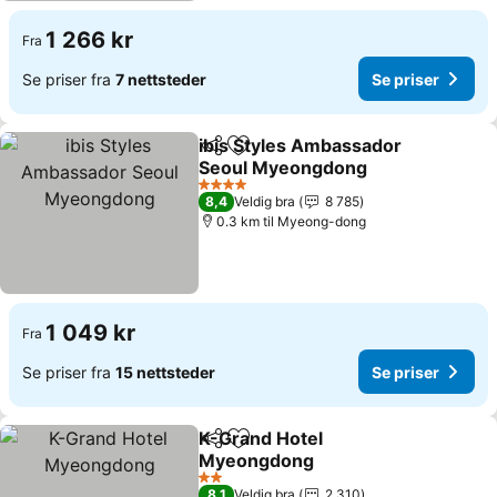
1 266 kr
Fra
Se priser fra
7 nettsteder
Se priser
ibis Styles Ambassador
Del
Legg til i favoritter
Seoul Myeongdong
Se priser
4 Stjerner
8,4
Veldig bra
8 785
0.3 km til Myeong-dong
1 049 kr
Fra
Se priser fra
15 nettsteder
Se priser
K-Grand Hotel
Del
Legg til i favoritter
Myeongdong
Se priser
2 Stjerner
8,1
Veldig bra
2 310