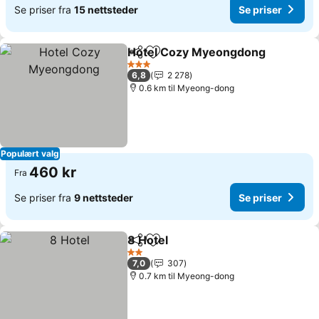
Se priser fra
15 nettsteder
Se priser
Hotel Cozy Myeongdong
Del
Legg til i favoritter
S
3 Stjerner
6,8
2 278
0.6 km til Myeong-dong
Populært valg
460 kr
Fra
Se priser fra
9 nettsteder
Se priser
8 Hotel
Del
Legg til i favoritter
Se priser
2 Stjerner
7,0
307
0.7 km til Myeong-dong