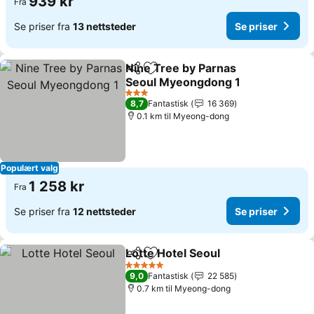
939 kr
Fra
Se priser fra
13 nettsteder
Se priser
Nine Tree by Parnas
Del
Legg til i favoritter
Seoul Myeongdong 1
Se priser
3 Stjerner
8,7
Fantastisk
16 369
0.1 km til Myeong-dong
Populært valg
1 258 kr
Fra
Se priser fra
12 nettsteder
Se priser
Lotte Hotel Seoul
Del
Legg til i favoritter
Se priser
5 Stjerner
9,0
Fantastisk
22 585
0.7 km til Myeong-dong