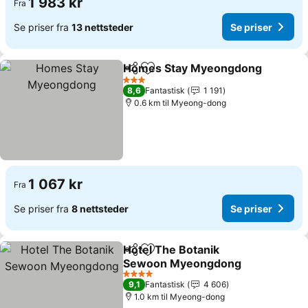
1 983 kr
Fra
Se priser fra
13 nettsteder
Se priser
Homes Stay Myeongdong
Del
Legg til i favoritter
3 Stjerner
8,6
Fantastisk
1 191
0.6 km til Myeong-dong
1 067 kr
Fra
Se priser fra
8 nettsteder
Se priser
Hotel The Botanik
Del
Legg til i favoritter
Sewoon Myeongdong
Se priser
4 Stjerner
9,1
Fantastisk
4 606
1.0 km til Myeong-dong