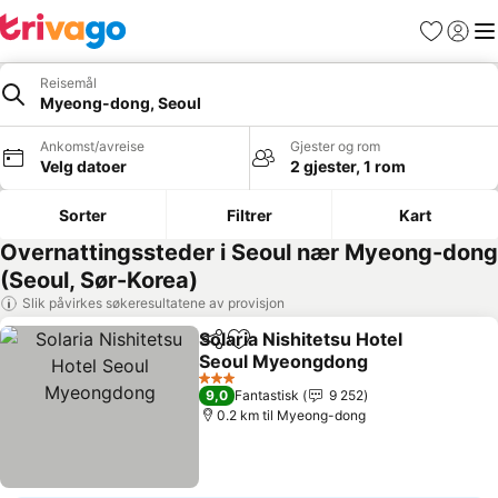
Favoritter
Logg i
Me
Reisemål
Myeong-dong, Seoul
Ankomst/avreise
Gjester og rom
Velg datoer
2 gjester, 1 rom
Sorter
Filtrer
Kart
Overnattingssteder i Seoul nær Myeong-dong
(Seoul, Sør-Korea)
Slik påvirkes søkeresultatene av provisjon
Solaria Nishitetsu Hotel
Del
Legg til i favoritter
Seoul Myeongdong
Se priser
3 Stjerner
9,0
Fantastisk
9 252
0.2 km til Myeong-dong