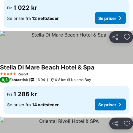
1 022 kr
Fra
Se priser fra
12 nettsteder
Se priser
Del
Leg
Stella Di Mare Beach Hotel & Spa
Se priser
Resort
5 Stjerner
9,3
Fantastisk
16 941
0.8 km til Na'ama Bay
1 286 kr
Fra
Se priser fra
14 nettsteder
Se priser
Del
Leg