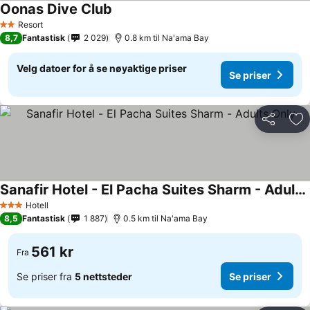
Oonas Dive Club
Se priser
Resort
2 Stjerner
8,7
Fantastisk
2 029
0.8 km til Na'ama Bay
Velg datoer for å se nøyaktige priser
Se priser
Del
Leg
Sanafir Hotel - El Pacha Suites Sharm - Adults Only
Se priser
Hotell
3 Stjerner
8,5
Fantastisk
1 887
0.5 km til Na'ama Bay
561 kr
Fra
Se priser fra
5 nettsteder
Se priser