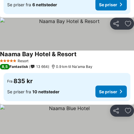
Se priser fra
6 nettsteder
Se priser
Del
Leg
Naama Bay Hotel & Resort
Se priser
Resort
5 Stjerner
8,5
Fantastisk
13 664
0.9 km til Na'ama Bay
835 kr
Fra
Se priser fra
10 nettsteder
Se priser
Del
Leg