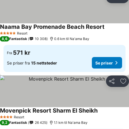
Del
Leg
Naama Bay Promenade Beach Resort
Se priser
Resort
5 Stjerner
8,6
Fantastisk
10 308
0.6 km til Na'ama Bay
571 kr
Fra
Se priser fra
15 nettsteder
Se priser
Del
Leg
Movenpick Resort Sharm El Sheikh
Se priser
Resort
4 Stjerner
9,2
Fantastisk
26 425
1.1 km til Na'ama Bay