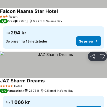
Falcon Naama Star Hotel
Se priser
Resort
3 Stjerner
7,6
Bra
7 670
0.9 km til Na'ama Bay
294 kr
Fra
Se priser fra
13 nettsteder
Se priser
Del
Leg
JAZ Sharm Dreams
Se priser
Hotell
5 Stjerner
9,0
Fantastisk
26 731
0.5 km til Na'ama Bay
1 066 kr
Fra