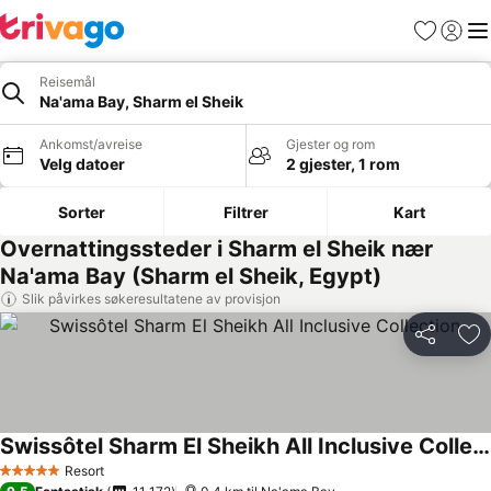
Favoritter
Logg i
Me
Reisemål
Na'ama Bay, Sharm el Sheik
Ankomst/avreise
Gjester og rom
Velg datoer
2 gjester, 1 rom
Sorter
Filtrer
Kart
Overnattingssteder i Sharm el Sheik nær
Na'ama Bay (Sharm el Sheik, Egypt)
Slik påvirkes søkeresultatene av provisjon
Del
Leg
Swissôtel Sharm El Sheikh All Inclusive Collection
Se priser
Resort
5 Stjerner