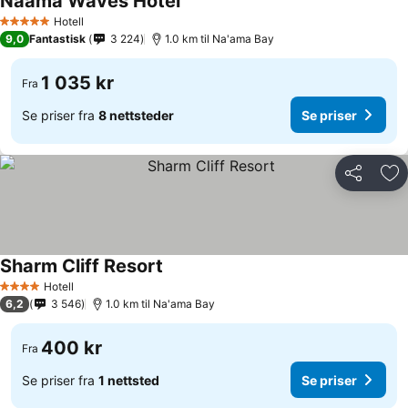
Naama Waves Hotel
Se priser
Hotell
5 Stjerner
9,0
Fantastisk
3 224
1.0 km til Na'ama Bay
1 035 kr
Fra
Se priser fra
8 nettsteder
Se priser
Del
Leg
Sharm Cliff Resort
Se priser
Hotell
4 Stjerner
6,2
3 546
1.0 km til Na'ama Bay
400 kr
Fra
Se priser fra
1 nettsted
Se priser