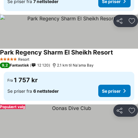
Se priser fra
7 nettsteder
Se priser
Del
Leg
Park Regency Sharm El Sheikh Resort
Se priser
Resort
5 Stjerner
9,2
Fantastisk
12 120
2.1 km til Na'ama Bay
1 757 kr
Fra
Se priser fra
6 nettsteder
Se priser
Populært valg
Del
Leg