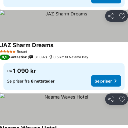
Del
Leg
JAZ Sharm Dreams
Se priser
Resort
5 Stjerner
8,9
Fantastisk
31 097
0.5 km til Na'ama Bay
1 090 kr
Fra
Se priser fra
8 nettsteder
Se priser
Del
Leg