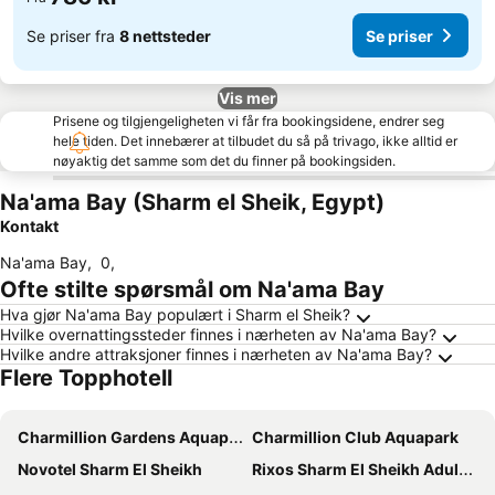
Se priser fra
8 nettsteder
Se priser
Vis mer
Prisene og tilgjengeligheten vi får fra bookingsidene, endrer seg
hele tiden. Det innebærer at tilbudet du så på trivago, ikke alltid er
nøyaktig det samme som det du finner på bookingsiden.
Na'ama Bay (Sharm el Sheik, Egypt)
Kontakt
Na'ama Bay
,
0
,
Ofte stilte spørsmål om Na'ama Bay
Hva gjør Na'ama Bay populært i Sharm el Sheik?
Hvilke overnattingssteder finnes i nærheten av Na'ama Bay?
Hvilke andre attraksjoner finnes i nærheten av Na'ama Bay?
Flere Topphotell
Charmillion Gardens Aquapark
Charmillion Club Aquapark
Novotel Sharm El Sheikh
Rixos Sharm El Sheikh Adults Only 18+