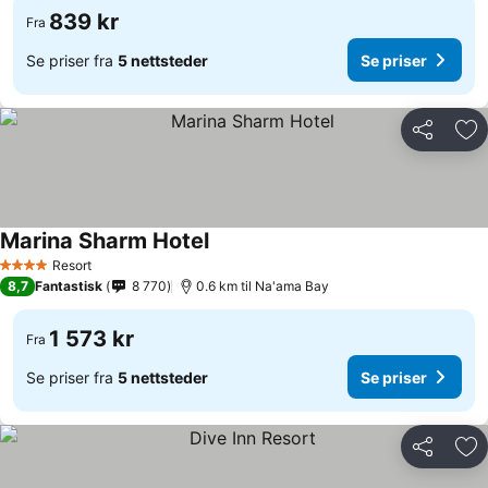
839 kr
Fra
Se priser fra
5 nettsteder
Se priser
Del
Leg
Marina Sharm Hotel
Se priser
Resort
4 Stjerner
8,7
Fantastisk
8 770
0.6 km til Na'ama Bay
1 573 kr
Fra
Se priser fra
5 nettsteder
Se priser
Del
Leg