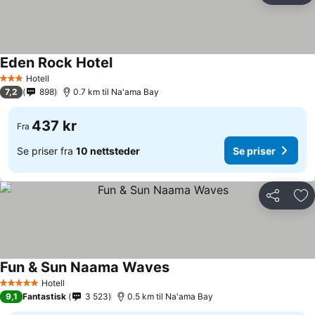
Eden Rock Hotel
Se priser
Hotell
3 Stjerner
7,2
898
0.7 km til Na'ama Bay
437 kr
Fra
Se priser fra
10 nettsteder
Se priser
Del
Leg
Fun & Sun Naama Waves
Se priser
Hotell
5 Stjerner
9,1
Fantastisk
3 523
0.5 km til Na'ama Bay