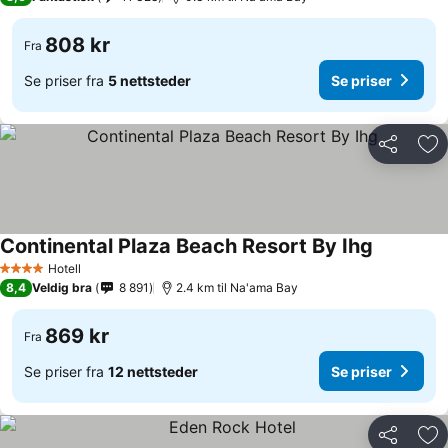
808 kr
Fra
Se priser fra
5 nettsteder
Se priser
Del
Leg
Continental Plaza Beach Resort By Ihg
Se priser
Hotell
4 Stjerner
8,4
Veldig bra
8 891
2.4 km til Na'ama Bay
869 kr
Fra
Se priser fra
12 nettsteder
Se priser
Del
Leg