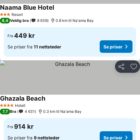
Naama Blue Hotel
Se priser
Resort
3 Stjerner
8,4
Veldig bra
8 639
0.8 km til Na'ama Bay
449 kr
Fra
Se priser fra
11 nettsteder
Se priser
Del
Leg
Ghazala Beach
Se priser
Hotell
4 Stjerner
7,7
Bra
4 631
0.3 km til Na'ama Bay
914 kr
Fra
Se priser fra
9 nettsteder
Se priser