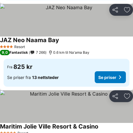
Del
Leg
JAZ Neo Naama Bay
Se priser
Resort
4 Stjerner
9,0
Fantastisk
7 266
0.6 km til Na'ama Bay
825 kr
Fra
Se priser fra
13 nettsteder
Se priser
Del
Leg
Maritim Jolie Ville Resort & Casino
Se priser