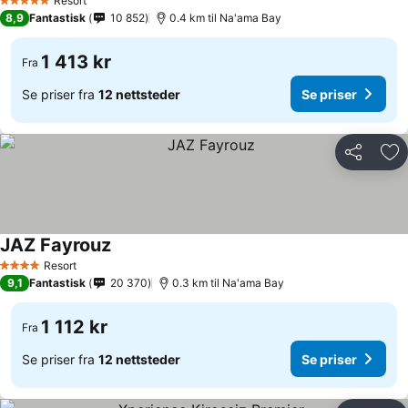
Resort
5 Stjerner
8,9
Fantastisk
10 852
0.4 km til Na'ama Bay
1 413 kr
Fra
Se priser fra
12 nettsteder
Se priser
Del
Leg
JAZ Fayrouz
Se priser
Resort
4 Stjerner
9,1
Fantastisk
20 370
0.3 km til Na'ama Bay
1 112 kr
Fra
Se priser fra
12 nettsteder
Se priser