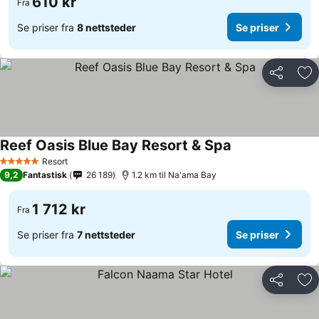
610 kr
Fra
Se priser fra
8 nettsteder
Se priser
Del
Leg
Reef Oasis Blue Bay Resort & Spa
Se priser
Resort
5 Stjerner
9,2
Fantastisk
26 189
1.2 km til Na'ama Bay
1 712 kr
Fra
Se priser fra
7 nettsteder
Se priser
Del
Leg