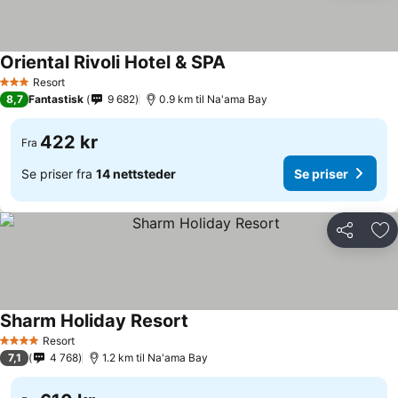
Oriental Rivoli Hotel & SPA
Se priser
Resort
3 Stjerner
8,7
Fantastisk
9 682
0.9 km til Na'ama Bay
422 kr
Fra
Se priser fra
14 nettsteder
Se priser
Del
Leg
Sharm Holiday Resort
Se priser
Resort
4 Stjerner
7,1
4 768
1.2 km til Na'ama Bay