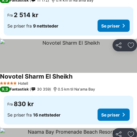
9,5
Fantastisk
11 172
0.4 km til Na'ama Bay
2 514 kr
Fra
Se priser fra
9 nettsteder
Se priser
Del
Leg
Novotel Sharm El Sheikh
Se priser
Hotell
5 Stjerner
9,3
Fantastisk
30 359
0.5 km til Na'ama Bay
830 kr
Fra
Se priser fra
16 nettsteder
Se priser