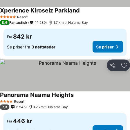
Xperience Kiroseiz Parkland
Se priser
Resort
5 Stjerner
8,6
Fantastisk
11 289
1.7 km til Na'ama Bay
842 kr
Fra
Se priser fra
3 nettsteder
Se priser
Del
Leg
Panorama Naama Heights
Se priser
Resort
4 Stjerner
7,3
6 545
1.2 km til Na'ama Bay
446 kr
Fra