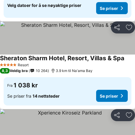
Velg datoer for å se nøyaktige priser
Se priser
Del
Leg
Sheraton Sharm Hotel, Resort, Villas & Spa
Se p
Resort
5 Stjerner
8,3
Veldig bra
10 264
3.9 km til Na'ama Bay
1 038 kr
Fra
Se priser fra
14 nettsteder
Se priser
Del
Leg