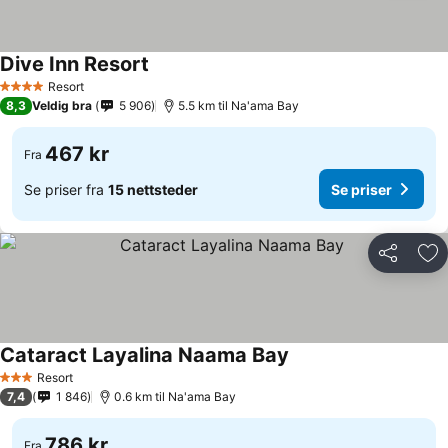
Dive Inn Resort
Se priser
Resort
4 Stjerner
8,3
Veldig bra
5 906
5.5 km til Na'ama Bay
467 kr
Fra
Se priser fra
15 nettsteder
Se priser
Del
Leg
Cataract Layalina Naama Bay
Se priser
Resort
3 Stjerner
7,4
1 846
0.6 km til Na'ama Bay
786 kr
Fra