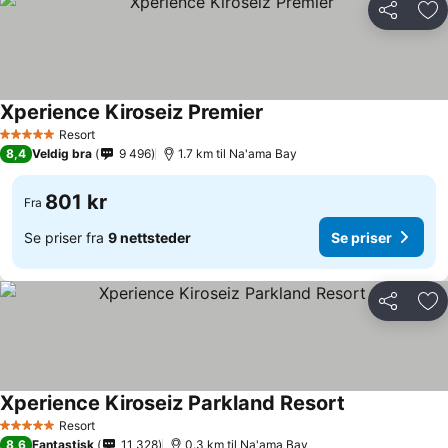
Del
Leg
Xperience Kiroseiz Premier
Se priser
Resort
5 Stjerner
8,4
Veldig bra
9 496
1.7 km til Na'ama Bay
801 kr
Fra
Se priser fra
9 nettsteder
Se priser
Del
Leg
Xperience Kiroseiz Parkland Resort
Se priser
Resort
5 Stjerner
8,6
Fantastisk
11 328
0.3 km til Na'ama Bay