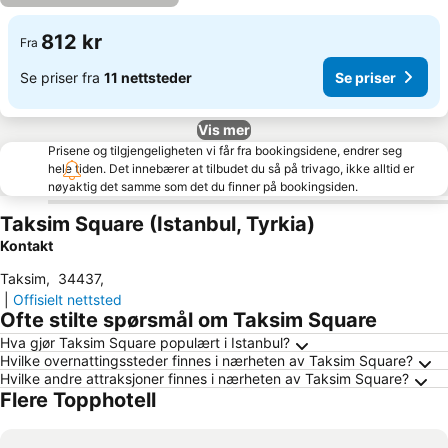
812 kr
Fra
Se priser fra
11 nettsteder
Se priser
Vis mer
Prisene og tilgjengeligheten vi får fra bookingsidene, endrer seg
hele tiden. Det innebærer at tilbudet du så på trivago, ikke alltid er
nøyaktig det samme som det du finner på bookingsiden.
Taksim Square (Istanbul, Tyrkia)
Kontakt
Taksim
,
34437
,
|
Offisielt nettsted
Ofte stilte spørsmål om Taksim Square
Hva gjør Taksim Square populært i Istanbul?
Hvilke overnattingssteder finnes i nærheten av Taksim Square?
Hvilke andre attraksjoner finnes i nærheten av Taksim Square?
Flere Topphotell