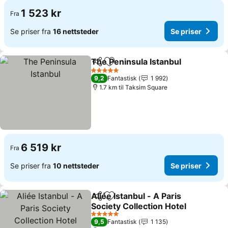
1 523 kr
Fra
Se priser fra
16 nettsteder
Se priser
The Peninsula Istanbul
Del
Legg til i favoritter
5 Stjerner
9,2
Fantastisk
1 992
1.7 km til Taksim Square
6 519 kr
Fra
Se priser fra
10 nettsteder
Se priser
Aliée Istanbul - A Paris
Del
Legg til i favoritter
Society Collection Hotel
5 Stjerner
9,5
Fantastisk
1 135