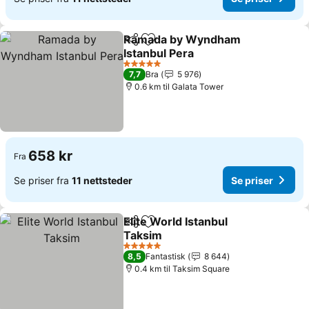
Ramada by Wyndham
Del
Legg til i favoritter
Istanbul Pera
5 Stjerner
7,7
Bra
5 976
0.6 km til Galata Tower
658 kr
Fra
Se priser fra
11 nettsteder
Se priser
Elite World Istanbul
Del
Legg til i favoritter
Taksim
5 Stjerner
8,5
Fantastisk
8 644
0.4 km til Taksim Square