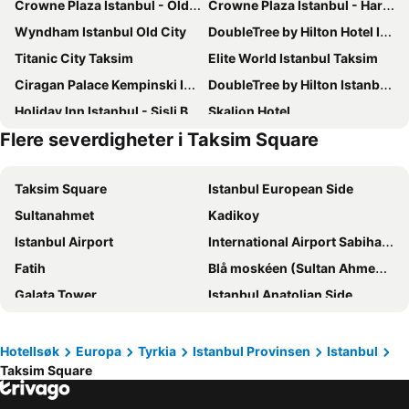
Crowne Plaza Istanbul - Old City by IHG
Crowne Plaza Istanbul - Harbiye By Ihg
Wyndham Istanbul Old City
DoubleTree by Hilton Hotel Istanbul - Moda
Titanic City Taksim
Elite World Istanbul Taksim
Ciragan Palace Kempinski Istanbul
DoubleTree by Hilton Istanbul Topkapi
Holiday Inn Istanbul - Sisli By Ihg
Skalion Hotel
Flere severdigheter i Taksim Square
DoubleTree by Hilton Hotel Istanbul - Piyalepasa
Ramada by Wyndham Istanbul Pera
Sultan Hamit Hotel
Lionel Hotel Istanbul
Taksim Square
Istanbul European Side
Swissotel The Bosphorus Istanbul
Sura Hagia Sophia Hotel
Sultanahmet
Kadikoy
Residence Inn By Marriott Istanbul Atasehir
Pera Palace Hotel
Istanbul Airport
International Airport Sabiha Gokcen
Amiral Palace Hotel Boutique Class
Sumengen Hotel
Fatih
Blå moskéen (Sultan Ahmed-moskéen)
DoubleTree By Hilton Istanbul Gayrettepe
Mövenpick Istanbul Golden Horn
Galata Tower
Istanbul Anatolian Side
Hilton Garden Inn Istanbul Ataturk Airport
Crowne Plaza Istanbul - Oryapark By Ihg
Hagia Sophia
Uskudar
The Marmara Pera
The Marmara Taksim
Taksim Metro Station
Bakırköy
CVK Park Bosphorus Hotel Istanbul
Ottoman's Life Hotel Deluxe
Hotellsøk
Europa
Tyrkia
Istanbul Provinsen
Istanbul
Taksim Square
Aksaray metrostasjon
Karakoy Limani
Legacy Ottoman Hotel
Four Seasons Hotel Istanbul at the Bosphorus
Istiklal Street
Besiktas
Daru Sultan Hotels Galata
Hotel Taxim Lounge