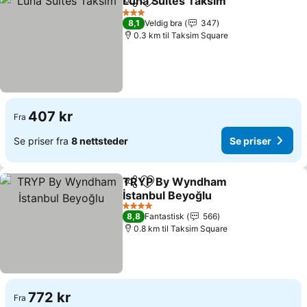
Luna Suites Taksim
Del
Legg til i favoritter
3 Stjerner
8,1
Veldig bra
347
0.3 km til Taksim Square
407 kr
Fra
Se priser fra
8 nettsteder
Se priser
TRYP By Wyndham
Del
Legg til i favoritter
İstanbul Beyoğlu
4 Stjerner
8,8
Fantastisk
566
0.8 km til Taksim Square
772 kr
Fra