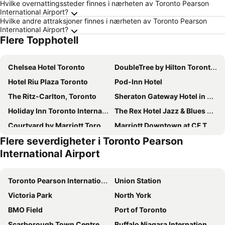
Hvilke overnattingssteder finnes i nærheten av Toronto Pearson
International Airport?
Hvilke andre attraksjoner finnes i nærheten av Toronto Pearson
International Airport?
Flere Topphotell
Chelsea Hotel Toronto
DoubleTree by Hilton Toronto Downtown
Hotel Riu Plaza Toronto
Pod-Inn Hotel
The Ritz-Carlton, Toronto
Sheraton Gateway Hotel in Toronto International Airport
Holiday Inn Toronto International Airport By Ihg
The Rex Hotel Jazz & Blues Bar
Courtyard by Marriott Toronto Downtown
Marriott Downtown at CF Toronto Eaton Centre
Flere severdigheter i Toronto Pearson
Chestnut Residence and Conference Centre - University of Toronto
Dragon Gate Inn
International Airport
Residence Inn by Marriott Toronto Downtown / Entertainment District
Embassy Suites by Hilton Toronto Airport
Sheraton Centre Toronto Hotel
Hampton Inn by Hilton Toronto Airport Corporate Centre
Toronto Pearson International Airport
Union Station
Hampton Inn & Suites by Hilton Toronto Airport
Best Western Premier Toronto Airport Carlingview Hotel
Victoria Park
North York
Life Suites Loft - CN Tower
Hilton Toronto
BMO Field
Port of Toronto
SoHo Hotel Toronto
Crowne Plaza Toronto Airport by IHG
Scarborough Town Centre
Buffalo Niagara International Airport