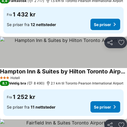
8,8
Fantastisk
2 717
1.5 km til Toronto Pearson International Airport
1 432 kr
Fra
Se priser fra
12 nettsteder
Se priser
Del
Leg
Hampton Inn & Suites by Hilton Toronto Airport
Hotell
3 Stjerner
8,1
Veldig bra
8 490
2.1 km til Toronto Pearson International Airport
1 252 kr
Fra
Se priser fra
11 nettsteder
Se priser