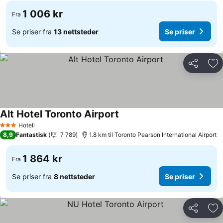
1 006 kr
Fra
Se priser fra
13 nettsteder
Se priser
Del
Leg
Alt Hotel Toronto Airport
Hotell
3 Stjerner
8,9
Fantastisk
7 789
1.8 km til Toronto Pearson International Airport
1 864 kr
Fra
Se priser fra
8 nettsteder
Se priser
Del
Leg