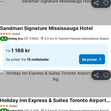
Del
Leg
Sandman Signature Mississauga Hotel
Hotell
4 Stjerner
8,3
Veldig bra
9 640
4.0 km til Toronto Pearson International Airport
1 168 kr
Fra
Se priser fra
15 nettsteder
Se priser
Del
Leg
Holiday Inn Express & Suites Toronto Airport South By Ihg
Hotell
3 Stjerner
9,0
Fantastisk
4 316
3.2 km til Toronto Pearson International Airport