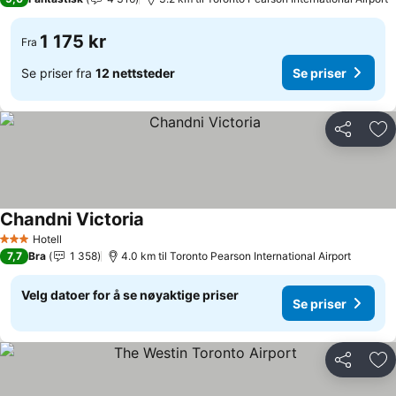
1 175 kr
Fra
Se priser fra
12 nettsteder
Se priser
Del
Leg
Chandni Victoria
Hotell
3 Stjerner
7,7
Bra
1 358
4.0 km til Toronto Pearson International Airport
Velg datoer for å se nøyaktige priser
Se priser
Del
Leg