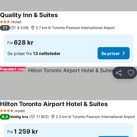
Quality Inn & Suites
Hotell
3 Stjerner
7,1
9 339
3.7 km til Toronto Pearson International Airport
628 kr
Fra
Se priser fra
13 nettsteder
Se priser
Populært valg
Del
Leg
Hilton Toronto Airport Hotel & Suites
Hotell
4 Stjerner
8,0
Veldig bra
11 852
2.3 km til Toronto Pearson International Airport
1 259 kr
Fra