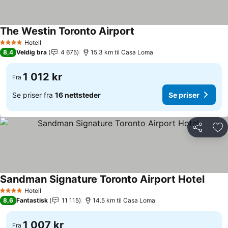
The Westin Toronto Airport
Hotell
4 Stjerner
8,4
Veldig bra
4 675
15.3 km til Casa Loma
1 012 kr
Fra
Se priser fra
16 nettsteder
Se priser
Del
Leg
Sandman Signature Toronto Airport Hotel
Hotell
4 Stjerner
8,6
Fantastisk
11 115
14.5 km til Casa Loma
1 007 kr
Fra