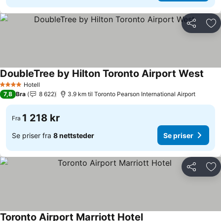
Del
Leg
DoubleTree by Hilton Toronto Airport West
Hotell
4 Stjerner
7,8
Bra
8 622
3.9 km til Toronto Pearson International Airport
1 218 kr
Fra
Se priser fra
8 nettsteder
Se priser
Del
Leg
Toronto Airport Marriott Hotel