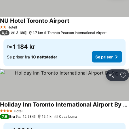
NU Hotel Toronto Airport
Hotell
2 Stjerner
6,4
3 189
1.7 km til Toronto Pearson International Airport
1 184 kr
Fra
Se priser fra
10 nettsteder
Se priser
Del
Leg
Holiday Inn Toronto International Airport By Ihg
Hotell
4 Stjerner
7,9
Bra
12 534
15.4 km til Casa Loma