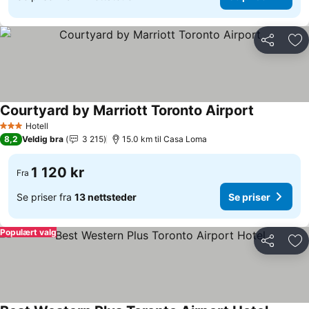
Del
Leg
Courtyard by Marriott Toronto Airport
Hotell
3 Stjerner
8,2
Veldig bra
3 215
15.0 km til Casa Loma
1 120 kr
Fra
Se priser fra
13 nettsteder
Se priser
Populært valg
Del
Leg