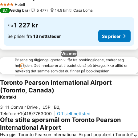
Hotell
4 Stjerner
8,1
Veldig bra
5 477
14.9 km til Casa Loma
1 227 kr
Fra
Se priser fra
13 nettsteder
Se priser
Vis mer
Prisene og tilgjengeligheten vi får fra bookingsidene, endrer seg
hele tiden. Det innebærer at tilbudet du så på trivago, ikke alltid er
nøyaktig det samme som det du finner på bookingsiden.
Toronto Pearson International Airport
(Toronto, Canada)
Kontakt
3111 Convair Drive
,
L5P 1B2
,
Telefon
:
+1(416)7763000
|
Offisielt nettsted
Ofte stilte spørsmål om Toronto Pearson
International Airport
Hva gjør Toronto Pearson International Airport populært i Toronto?