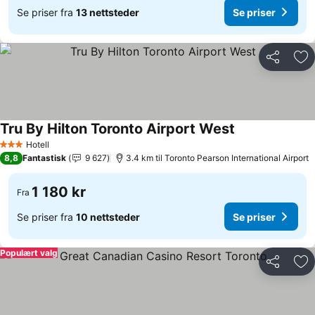
Se priser fra
13 nettsteder
Se priser
Del
Leg
Tru By Hilton Toronto Airport West
Hotell
3 Stjerner
8,8
Fantastisk
9 627
3.4 km til Toronto Pearson International Airport
1 180 kr
Fra
Se priser fra
10 nettsteder
Se priser
Populært valg
Del
Leg