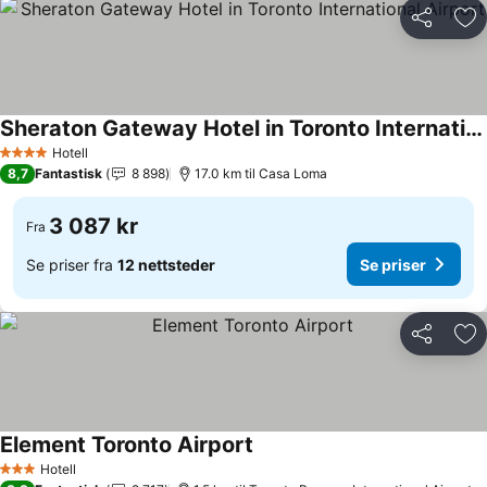
Del
Leg
Sheraton Gateway Hotel in Toronto International Airport
Hotell
4 Stjerner
8,7
Fantastisk
8 898
17.0 km til Casa Loma
3 087 kr
Fra
Se priser fra
12 nettsteder
Se priser
Del
Leg
Element Toronto Airport
Hotell
3 Stjerner