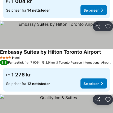
1 004 kr
Fra
Se priser fra
14 nettsteder
Se priser
Del
Leg
Embassy Suites by Hilton Toronto Airport
Hotell
4 Stjerner
8,8
Fantastisk
7 906
2.9 km til Toronto Pearson International Airport
1 276 kr
Fra
Se priser fra
12 nettsteder
Se priser
Del
Leg