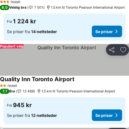
Hotell
3 Stjerner
8,0
Veldig bra
7 501
1.5 km til Toronto Pearson International Airport
1 224 kr
Fra
Se priser fra
14 nettsteder
Se priser
Populært valg
Del
Leg
Quality Inn Toronto Airport
Hotell
2 Stjerner
7,7
Bra
12 469
1.5 km til Toronto Pearson International Airport
945 kr
Fra
Se priser fra
12 nettsteder
Se priser