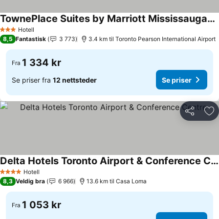
TownePlace Suites by Marriott Mississauga-Airport Corporate Centre
Hotell
3 Stjerner
8,5
Fantastisk
3 773
3.4 km til Toronto Pearson International Airport
1 334 kr
Fra
Se priser fra
12 nettsteder
Se priser
Del
Leg
Delta Hotels Toronto Airport & Conference Centre
Hotell
4 Stjerner
8,3
Veldig bra
6 966
13.6 km til Casa Loma
1 053 kr
Fra