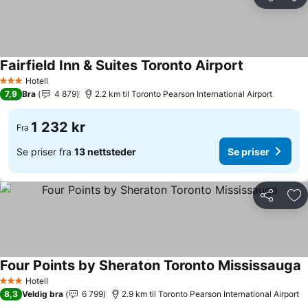
Del
Leg
Fairfield Inn & Suites Toronto Airport
Hotell
3 Stjerner
7,9
Bra
4 879
2.2 km til Toronto Pearson International Airport
1 232 kr
Fra
Se priser fra
13 nettsteder
Se priser
Del
Leg
Four Points by Sheraton Toronto Mississauga
Hotell
3 Stjerner
8,3
Veldig bra
6 799
2.9 km til Toronto Pearson International Airport