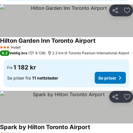
Del
Leg
Hilton Garden Inn Toronto Airport
Hotell
3 Stjerner
8,2
Veldig bra
8 128
2.3 km til Toronto Pearson International Airport
1 182 kr
Fra
Se priser fra
11 nettsteder
Se priser
Del
Leg
Spark by Hilton Toronto Airport