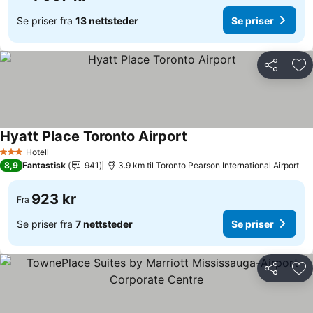
Se priser fra
13 nettsteder
Se priser
Del
Leg
Hyatt Place Toronto Airport
Hotell
3 Stjerner
8,9
Fantastisk
941
3.9 km til Toronto Pearson International Airport
923 kr
Fra
Se priser fra
7 nettsteder
Se priser
Del
Leg