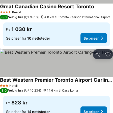
Great Canadian Casino Resort Toronto
Resort
4 Stjerner
8,0
Veldig bra
9 816
4.8 km til Toronto Pearson International Airport
1 030 kr
Fra
Se priser fra
10 nettsteder
Se priser
Del
Leg
Best Western Premier Toronto Airport Carlingview Hotel
Hotell
3 Stjerner
8,0
Veldig bra
10 234
14.6 km til Casa Loma
828 kr
Fra
Se priser fra
14 nettsteder
Se priser