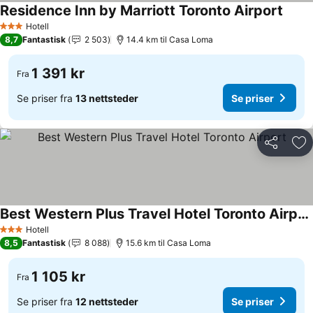
Residence Inn by Marriott Toronto Airport
Hotell
3 Stjerner
8,7
Fantastisk
2 503
14.4 km til Casa Loma
1 391 kr
Fra
Se priser fra
13 nettsteder
Se priser
Del
Leg
Best Western Plus Travel Hotel Toronto Airport
Hotell
3 Stjerner
8,5
Fantastisk
8 088
15.6 km til Casa Loma
1 105 kr
Fra
Se priser fra
12 nettsteder
Se priser