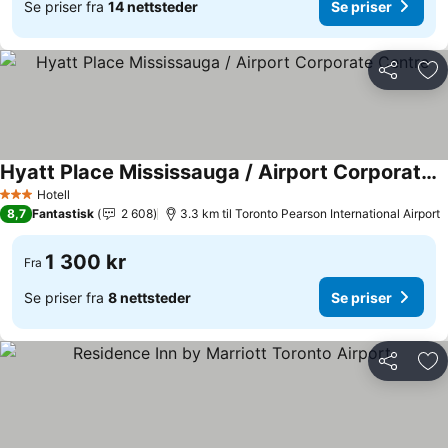
Se priser fra
14 nettsteder
Se priser
Del
Leg
Hyatt Place Mississauga / Airport Corporate Centre
Hotell
3 Stjerner
8,7
Fantastisk
2 608
3.3 km til Toronto Pearson International Airport
1 300 kr
Fra
Se priser fra
8 nettsteder
Se priser
Del
Leg