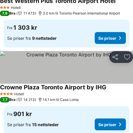
Best Western Plus Toronto Airport Hotel
Hotell
3 Stjerner
7,9
Bra
11 473
3.0 km til Toronto Pearson International Airport
1 303 kr
Fra
Se priser fra
9 nettsteder
Se priser
Del
Leg
Crowne Plaza Toronto Airport by IHG
Hotell
4 Stjerner
7,7
Bra
14 213
14.1 km til Casa Loma
901 kr
Fra
Se priser fra
15 nettsteder
Se priser