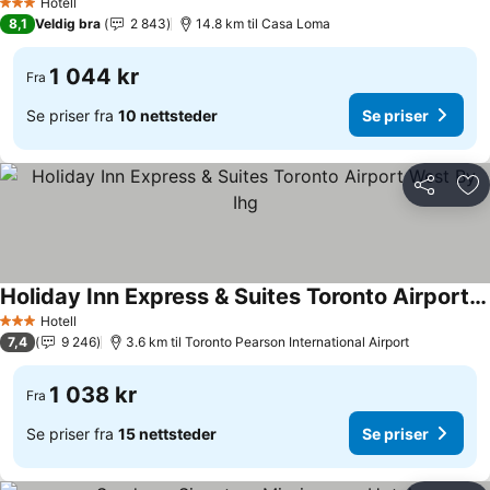
Hotell
3 Stjerner
8,1
Veldig bra
2 843
14.8 km til Casa Loma
1 044 kr
Fra
Se priser fra
10 nettsteder
Se priser
Del
Leg
Holiday Inn Express & Suites Toronto Airport West By Ihg
Hotell
3 Stjerner
7,4
9 246
3.6 km til Toronto Pearson International Airport
1 038 kr
Fra
Se priser fra
15 nettsteder
Se priser