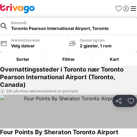
Favoritter
Logg i
Me
Reisemål
Toronto Pearson International Airport, Toronto
Ankomst/avreise
Gjester og rom
Velg datoer
2 gjester, 1 rom
Sorter
Filtrer
Kart
Overnattingssteder i Toronto nær Toronto
Pearson International Airport (Toronto,
Canada)
Slik påvirkes søkeresultatene av provisjon
Del
Leg
Four Points By Sheraton Toronto Airport