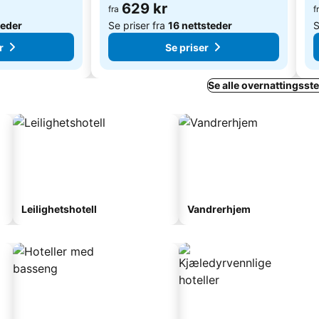
629 kr
fra
f
teder
Se priser fra
16 nettsteder
S
r
Se priser
Se alle overnattingsste
Leilighetshotell
Vandrerhjem