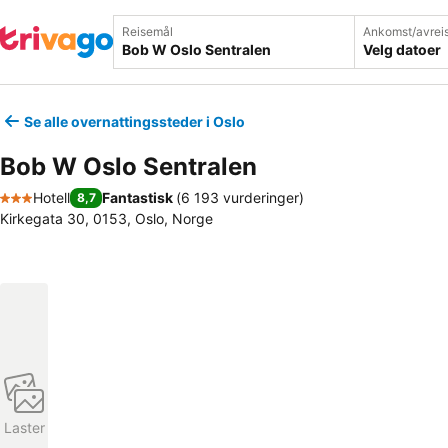
Reisemål
Ankomst/avrei
Velg datoer
Se alle overnattingssteder i Oslo
Bob W Oslo Sentralen
Hotell
Fantastisk
(
6 193 vurderinger
)
8,7
3 Stjerner
Kirkegata 30, 0153, Oslo, Norge
Laster