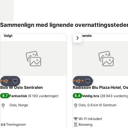
Sammenlign med lignende overnattingsstede
Valgt
Lignende
Neste
Legg til i favoritter
Legg til i favoritter
Hotell
Hotell
3 Stjerner
4 Stjerner
Del
Del
Bob W Oslo Sentralen
Radisson Blu Plaza Hotel, O
8,7
8,4
Fantastisk
(
6 193 vurderinger
)
Veldig bra
(
28 943 vurderin
Oslo, Norge
Oslo, 0.6 km til Sentrum
Wi-Fi inkludert
Treningsrom
Basseng