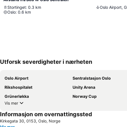
Stortinget
:
0.3
km
Oslo Airport,
Oslo
:
0.6
km
Utforsk severdigheter i nærheten
Oslo Airport
Sentralstasjon Oslo
Rikshospitalet
Unity Arena
Grünerløkka
Norway Cup
Vis mer
Informasjon om overnattingssted
Kirkegata 30, 0153, Oslo, Norge
Vis mer