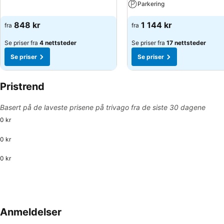
Parkering
848 kr
1 144 kr
fra
fra
Se priser fra
4 nettsteder
Se priser fra
17 nettsteder
Se priser
Se priser
Pristrend
Basert på de laveste prisene på trivago fra de siste 30 dagene
0 kr
0 kr
0 kr
Anmeldelser