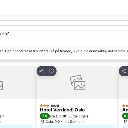
alen?
den. Det innebærer at tilbudet du så på trivago, ikke alltid er nøyaktig det samme
tter
Legg til i favoritter
Del
Del
Hotell
3 Stjerner
3 S
Hotel Verdandi Oslo
An
7,6
8,
er
)
Bra
(
13 381 vurderinger
)
m
Oslo, 0.9 km til Sentrum