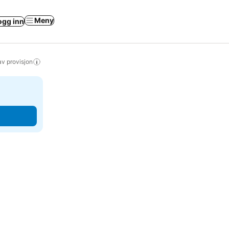
Meny
ogg inn
av provisjon