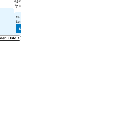
Kjæledyr tillatt
Restaurant
Hotellbar
1 058 kr
fra
674 kr
fra
Se priser fra
16 nettsteder
Se priser fra
17 nettsteder
Se priser
Se priser
der i Oslo