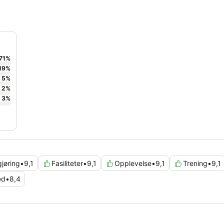
71
%
19
%
5
%
2
%
3
%
jøring
•
9,1
Fasiliteter
•
9,1
Opplevelse
•
9,1
Trening
•
9,1
ed
•
8,4