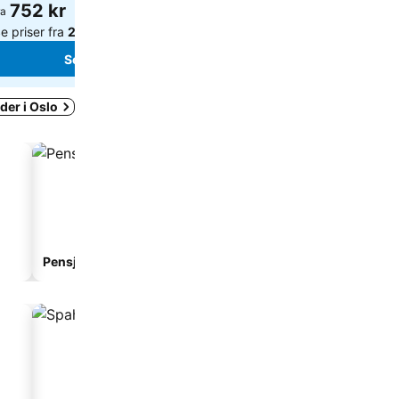
752 kr
731 kr
ra
fra
e priser fra
20 nettsteder
Se priser fra
17 nettstede
Se priser
Se priser
der i Oslo
Pensjonat
Leilighetshotell