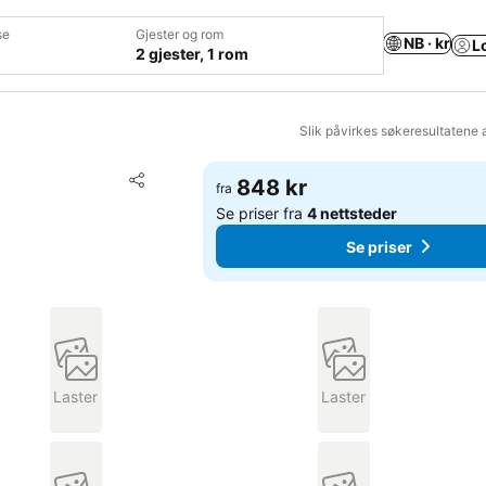
se
Gjester og rom
NB · kr
L
2 gjester, 1 rom
Slik påvirkes søkeresultatene 
Legg til i favoritter
848 kr
fra
Del
Se priser fra
4 nettsteder
Se priser
Laster
Laster