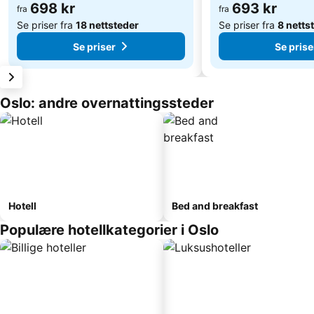
698 kr
693 kr
fra
fra
Se priser fra
18 nettsteder
Se priser fra
8 netts
Se priser
Se prise
Oslo: andre overnattingssteder
Hotell
Bed and breakfast
Populære hotellkategorier i Oslo