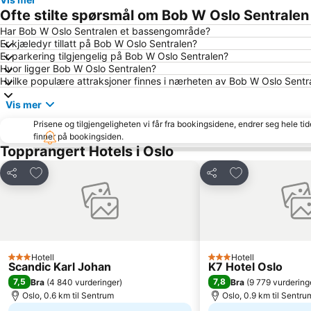
Ofte stilte spørsmål om Bob W Oslo Sentralen
Har Bob W Oslo Sentralen et bassengområde?
Er kjæledyr tillatt på Bob W Oslo Sentralen?
Er parkering tilgjengelig på Bob W Oslo Sentralen?
Hvor ligger Bob W Oslo Sentralen?
Hvilke populære attraksjoner finnes i nærheten av Bob W Oslo Sentr
Vis mer
Prisene og tilgjengeligheten vi får fra bookingsidene, endrer seg hele ti
finner på bookingsiden.
Topprangert Hotels i Oslo
Legg til i favoritter
Legg til i favori
Del
Del
Hotell
Hotell
3 Stjerner
3 Stjerner
Scandic Karl Johan
K7 Hotel Oslo
7,5
7,8
Bra
(
4 840 vurderinger
)
Bra
(
9 779 vurdering
Oslo, 0.6 km til Sentrum
Oslo, 0.9 km til Sentru