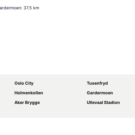
 Gardermoen
:
37.5
km
Utvid kartet
Oslo City
Tusenfryd
Holmenkollen
Gardermoen
Aker Brygge
Ullevaal Stadion