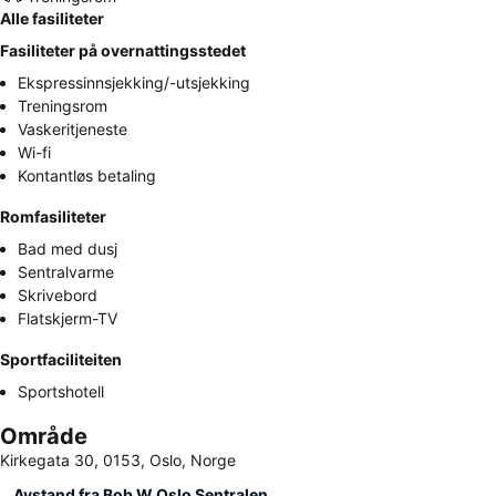
Alle fasiliteter
Fasiliteter på overnattingsstedet
Ekspressinnsjekking/-utsjekking
Treningsrom
Vaskeritjeneste
Wi-fi
Kontantløs betaling
Romfasiliteter
Bad med dusj
Sentralvarme
Skrivebord
Flatskjerm-TV
Sportfaciliteiten
Sportshotell
Område
Kirkegata 30, 0153, Oslo, Norge
Avstand fra Bob W Oslo Sentralen