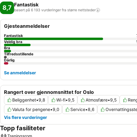
Fantastisk
8,7
basert på 6 193 vurderinger fra større
nettsteder
Gjesteanmeldelser
Fantastisk
Veldig bra
Bra
Tilfredsstillende
Dårlig
Se anmeldelser
Rangert over gjennomsnittet for Oslo
Beliggenhet
•
9,8
Wi-fi
•
9,5
Atmosfære
•
9,5
Reng
Valuta for pengene
•
9,0
Service
•
8,6
Overnattingsst
Vis flere vurderinger
Topp fasiliteter
Treningsrom