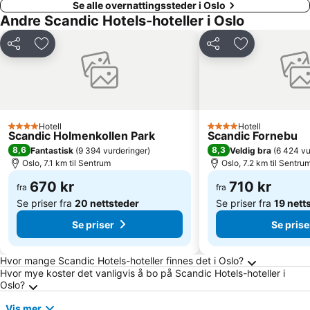
Se alle overnattingssteder i Oslo
Andre Scandic Hotels-hoteller i Oslo
Del
Legg til i favoritter
Del
Legg til i favo
Hotell
Hotell
4 Stjerner
4 Stjerner
Scandic Holmenkollen Park
Scandic Fornebu
8,6
8,3
Fantastisk
(
9 394 vurderinger
)
Veldig bra
(
6 424 vu
Oslo, 7.1 km til Sentrum
Oslo, 7.2 km til Sentru
670 kr
710 kr
fra
fra
Se priser fra
20 nettsteder
Se priser fra
19 nett
Se priser
Se prise
Ofte stilte spørsmål om Oslo
Hvor mange Scandic Hotels-hoteller finnes det i Oslo?
Hvor mye koster det vanligvis å bo på Scandic Hotels-hoteller i
Oslo?
Vis mer