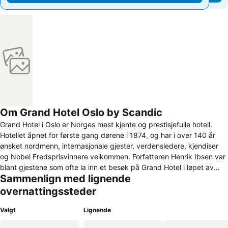
Om Grand Hotel Oslo by Scandic
Grand Hotel i Oslo er Norges mest kjente og prestisjefulle hotell.
Hotellet åpnet for første gang dørene i 1874, og har i over 140 år
ønsket nordmenn, internasjonale gjester, verdensledere, kjendiser
og Nobel Fredsprisvinnere velkommen. Forfatteren Henrik Ibsen var
blant gjestene som ofte la inn et besøk på Grand Hotel i løpet av
Sammenlign med lignende
dagen. Alle fortjener å føle seg "grand"! Vår gjesteopplevelse
baseres på ekte, nordisk luksus gitt av vårt dedikerte og
overnattingssteder
entusiastiske internasjonale team. Grand Hotel har 274 rom,
inkludert 54 suiter som innehar en fascinerende blanding av vakkert
Valgt
Lignende
design, en nyrenovert takterrassebar med fantastisk utsikt,