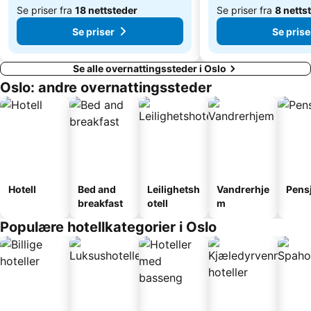
Se priser fra
18 nettsteder
Se priser fra
8 netts
Se priser
Se prise
Se alle overnattingssteder i Oslo
Oslo: andre overnattingssteder
Hotell
Bed and
Leilighetsh
Vandrerhje
Pens
breakfast
otell
m
Populære hotellkategorier i Oslo