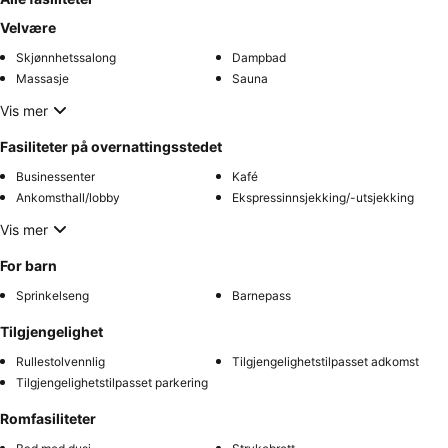
Velvære
Skjønnhetssalong
Dampbad
Massasje
Sauna
Vis mer
Fasiliteter på overnattingsstedet
Businessenter
Kafé
Ankomsthall/lobby
Ekspressinnsjekking/-utsjekking
Vis mer
For barn
Sprinkelseng
Barnepass
Tilgjengelighet
Rullestolvennlig
Tilgjengelighetstilpasset adkomst
Tilgjengelighetstilpasset parkering
Romfasiliteter