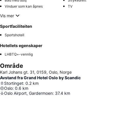
Bad med dusj
Strykebrett
Vinduer som kan åpnes
TV
Vis mer
Sportfaciliteiten
Sportshotell
Hotellets egenskaper
LHBTQ+-vennlig
Område
Karl Johans gt. 31, 0159, Oslo, Norge
Avstand fra Grand Hotel Oslo by Scandic
Stortinget
:
0.2
km
Oslo
:
0.6
km
Oslo Airport, Gardermoen
:
37.4
km