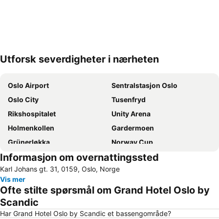
Utforsk severdigheter i nærheten
Utvid kartet
Oslo Airport
Sentralstasjon Oslo
Oslo City
Tusenfryd
Rikshospitalet
Unity Arena
Holmenkollen
Gardermoen
Grünerløkka
Norway Cup
Informasjon om overnattingssted
Aker Brygge
Ullevaal Stadion
Karl Johans gt. 31, 0159, Oslo, Norge
Jessheim Storsenter
Bjerke
Vis mer
Hadeland Glassverk
Frogner
Ofte stilte spørsmål om Grand Hotel Oslo by
Nordstrand
Oslo Spektrum
Scandic
Youngstorget
Storo Storsenter
Har Grand Hotel Oslo by Scandic et bassengområde?