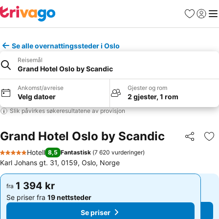
Favoritter
Logg i
Me
Se alle overnattingssteder i Oslo
Reisemål
Grand Hotel Oslo by Scandic
Ankomst/avreise
Gjester og rom
Velg datoer
2 gjester, 1 rom
Slik påvirkes søkeresultatene av provisjon
Grand Hotel Oslo by Scandic
Del
Leg
Hotell
8,5
Fantastisk
(
7 620 vurderinger
)
5 Stjerner
Karl Johans gt. 31, 0159, Oslo, Norge
1 394 kr
1 394 kr
fra
fra
Se priser fra
19 nettsteder
Se priser fra
19 nettsteder
Se priser
Se priser