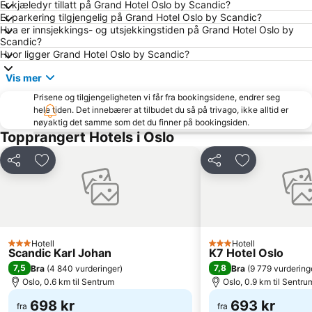
Er kjæledyr tillatt på Grand Hotel Oslo by Scandic?
Sagene
Alna
Er parkering tilgjengelig på Grand Hotel Oslo by Scandic?
Hva er innsjekkings- og utsjekkingstiden på Grand Hotel Oslo by
Karl-Johansgate
Oslofjorden
Scandic?
Rockefeller Music Hal
Bygdøy
Hvor ligger Grand Hotel Oslo by Scandic?
Sandvika Storsenter
Vikersund Hoppsenter
Vis mer
National Theatre
Byporten
Prisene og tilgjengeligheten vi får fra bookingsidene, endrer seg
hele tiden. Det innebærer at tilbudet du så på trivago, ikke alltid er
Drammen Togstasjon
Ullern
nøyaktig det samme som det du finner på bookingsiden.
Tøyenparken
Den Norske Opera og Ballett
Topprangert Hotels i Oslo
Bislett Games
Grorud
Del
Legg til i favoritter
Del
Legg til i favo
Rådhuset
Holmenkollen FIS World Cup Nordic
Slottsparken
Strømmen Storsenter
Color Line
Lillestrøm Torv
Oslo Konserthus
Gamle Oslo
Hotell
Hotell
3 Stjerner
3 Stjerner
Scandic Karl Johan
K7 Hotel Oslo
Stortinget
Vinterbro Senter
7,5
7,8
Bra
(
4 840 vurderinger
)
Bra
(
9 779 vurdering
Akershus Festning
St Hanshaugen
Oslo, 0.6 km til Sentrum
Oslo, 0.9 km til Sentru
Triaden Lørenskog Storsenter
Søndre Nordstrand
698 kr
693 kr
fra
fra