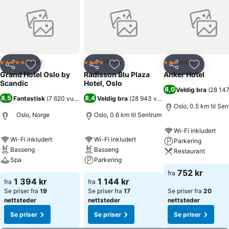
nyrenoverte Palmen Restaurant, nye Othilia lobbybar, 19 møterom,
Artesia Spa Grand Hotel, fitnessrom og parkering. Velkommen til
Oslo!
Hotell
Hotell
Hotell
5 Stjerner
4 Stjerner
3 Stjerner
Del
Legg til i favoritter
Del
Legg til i favoritter
Del
Legg til i
Grand Hotel Oslo by
Radisson Blu Plaza
Anker Hotel
Scandic
Hotel, Oslo
8,0
Veldig bra
(
28 147
8,5
8,4
Fantastisk
(
7 620 vurderinger
Veldig bra
)
(
28 943 vurderinger
)
Oslo, 0.5 km til Se
Oslo, Norge
Oslo, 0.6 km til Sentrum
Wi-Fi inkludert
Wi-Fi inkludert
Wi-Fi inkludert
Parkering
Basseng
Basseng
Restaurant
Spa
Parkering
752 kr
fra
1 394 kr
1 144 kr
fra
fra
Se priser fra
19
Se priser fra
17
Se priser fra
20
nettsteder
nettsteder
nettsteder
Se priser
Se priser
Se priser