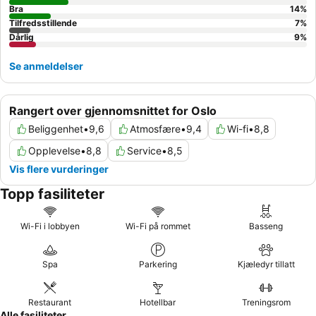
Bra
14
%
Tilfredsstillende
7
%
Dårlig
9
%
Se anmeldelser
Rangert over gjennomsnittet for Oslo
Beliggenhet
•
9,6
Atmosfære
•
9,4
Wi-fi
•
8,8
Opplevelse
•
8,8
Service
•
8,5
Vis flere vurderinger
Topp fasiliteter
Wi-Fi i lobbyen
Wi-Fi på rommet
Basseng
Spa
Parkering
Kjæledyr tillatt
Restaurant
Hotellbar
Treningsrom
Alle fasiliteter