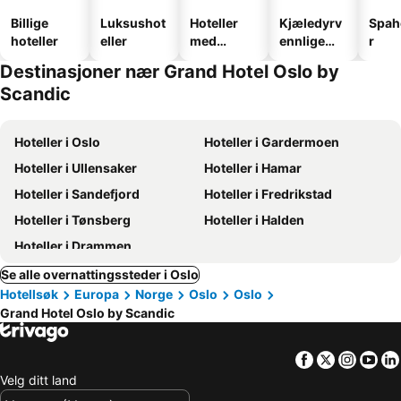
Billige
Luksushot
Hoteller
Kjæledyrv
Spah
hoteller
eller
med
ennlige
r
basseng
hoteller
Destinasjoner nær Grand Hotel Oslo by
Scandic
Hoteller i Oslo
Hoteller i Gardermoen
Hoteller i Ullensaker
Hoteller i Hamar
Hoteller i Sandefjord
Hoteller i Fredrikstad
Hoteller i Tønsberg
Hoteller i Halden
Hoteller i Drammen
Se alle overnattingssteder i Oslo
Hotellsøk
Europa
Norge
Oslo
Oslo
Grand Hotel Oslo by Scandic
Facebook
Twitter
Insta
Yo
Velg ditt land