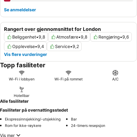
Se anmeldelser
Rangert over gjennomsnittet for London
Beliggenhet
•
9,8
Atmosfære
•
9,8
Rengjøring
•
9,6
Opplevelse
•
9,4
Service
•
9,2
Vis flere vurderinger
Topp fasiliteter
Wi-Fi i lobbyen
Wi-Fi på rommet
A/C
Hotellbar
Alle fasiliteter
Fasiliteter på overnattingsstedet
Ekspressinnsjekking/-utsjekking
Bar
Rom for ikke-røykere
24-timers resepsjon
Vis mer