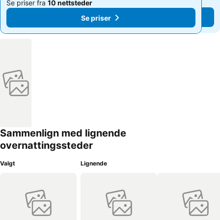
Se priser fra
10 nettsteder
Se priser fra
10 nettsteder
Se priser
Se priser
Sammenlign med lignende
overnattingssteder
Valgt
Lignende