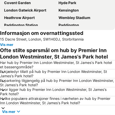
Covent Garden
Hyde Park
London Gatwick Airport
Kensington
Heathrow Airport
Wembley Stadium
Paddington Station
Paddington
Informasjon om overnattingssted
Soho
Notting Hill
15 Dacre Street, London, SW1H0DJ, Storbritannia
Tottenham Hotspur Stadium
Piccadilly Circus
Vis mer
Bayswater
Kings Cross
Ofte stilte spørsmål om hub by Premier Inn
Emirates Stadium
St Giles
London Westminster, St James's Park hotel
Victoria
Shoreditch
Har hub by Premier Inn London Westminster, St James's Park hotel
et bassengområde?
Mayfair
Leicester Square
Er kjæledyr tillatt på hub by Premier Inn London Westminster, St
James's Park hotel?
Liverpool Street Station
Earls Court
Er parkering tilgjengelig på hub by Premier Inn London Westminster,
The O2 Arena
Camden Town
St James's Park hotel?
Hvor ligger hub by Premier Inn London Westminster, St James's
Westminster
Marble Arch
Park hotel?
Hvilke populære attraksjoner finnes i nærheten av hub by Premier
Marylebone
Stratford Centre
Inn London Westminster, St James's Park hotel?
Big Ben
Bloomsbury
Vis mer
London Eye
Wembley