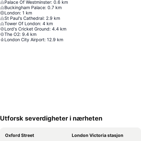
Palace Of Westminster
:
0.6
km
Buckingham Palace
:
0.7
km
London
:
1
km
St Paul's Cathedral
:
2.9
km
Tower Of London
:
4
km
Lord's Cricket Ground
:
4.4
km
The O2
:
9.4
km
London City Airport
:
12.9
km
Utforsk severdigheter i nærheten
Utvid kartet
Oxford Street
London Victoria stasjon