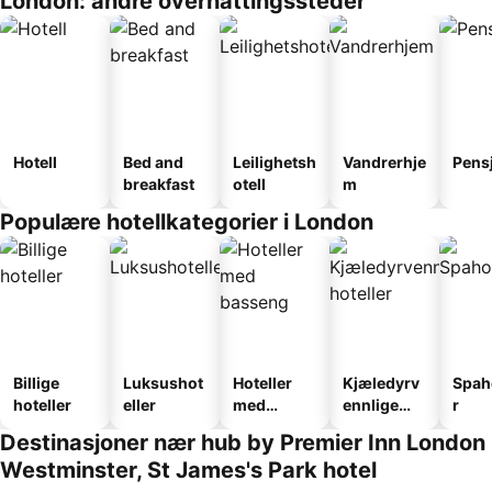
London: andre overnattingssteder
Hotell
Bed and
Leilighetsh
Vandrerhje
Pens
breakfast
otell
m
Populære hotellkategorier i London
Billige
Luksushot
Hoteller
Kjæledyrv
Spah
hoteller
eller
med
ennlige
r
basseng
hoteller
Destinasjoner nær hub by Premier Inn London
Westminster, St James's Park hotel