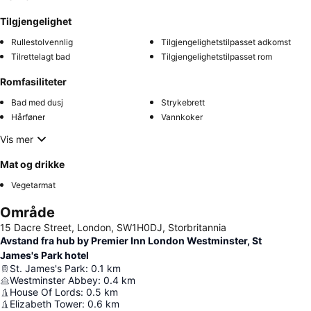
Tilgjengelighet
Rullestolvennlig
Tilgjengelighetstilpasset adkomst
Tilrettelagt bad
Tilgjengelighetstilpasset rom
Romfasiliteter
Bad med dusj
Strykebrett
Hårføner
Vannkoker
Vis mer
Mat og drikke
Vegetarmat
Område
15 Dacre Street, London, SW1H0DJ, Storbritannia
Avstand fra hub by Premier Inn London Westminster, St
James's Park hotel
St. James's Park
:
0.1
km
Westminster Abbey
:
0.4
km
House Of Lords
:
0.5
km
Elizabeth Tower
:
0.6
km