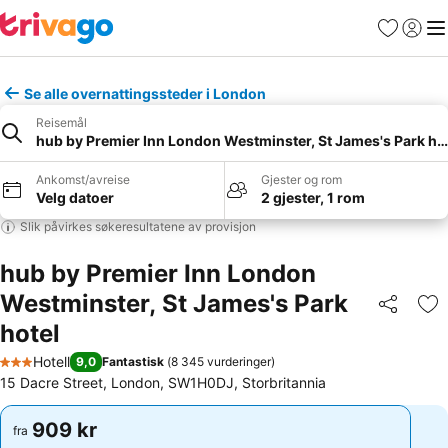
Favoritter
Logg i
Me
Se alle overnattingssteder i London
Reisemål
hub by Premier Inn London Westminster, St James's Park ho
Ankomst/avreise
Gjester og rom
Velg datoer
2 gjester, 1 rom
Slik påvirkes søkeresultatene av provisjon
hub by Premier Inn London
Westminster, St James's Park
Del
Leg
hotel
Hotell
9,0
Fantastisk
(
8 345 vurderinger
)
3 Stjerner
15 Dacre Street, London, SW1H0DJ, Storbritannia
909 kr
909 kr
fra
fra