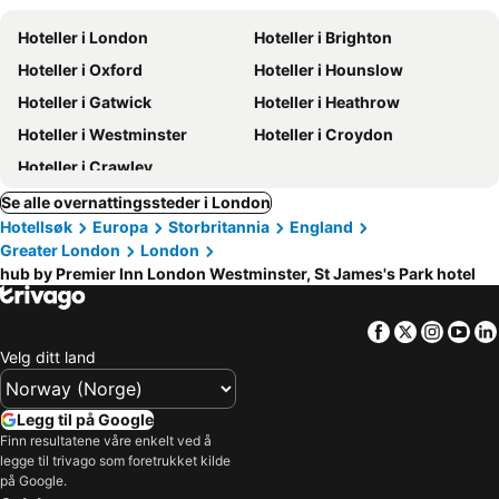
Hoteller i London
Hoteller i Brighton
Hoteller i Oxford
Hoteller i Hounslow
Hoteller i Gatwick
Hoteller i Heathrow
Hoteller i Westminster
Hoteller i Croydon
Hoteller i Crawley
Se alle overnattingssteder i London
Hotellsøk
Europa
Storbritannia
England
Greater London
London
hub by Premier Inn London Westminster, St James's Park hotel
Facebook
Twitter
Insta
Yo
Velg ditt land
Legg til på Google
Finn resultatene våre enkelt ved å
legge til trivago som foretrukket kilde
på Google.