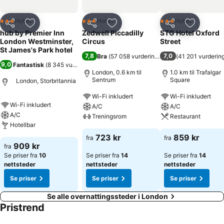
Hotell
Hotell
Hotell
3 Stjerner
3 Stjerner
3 Stjerner
Del
Legg til i favoritter
Del
Legg til i favoritter
Del
Legg til i
hub by Premier Inn
Zedwell Piccadilly
STG Hotel Oxford
London Westminster,
Circus
Street
St James's Park hotel
7,8
7,0
Bra
(
57 058 vurderinger
)
(
41 201 vurderin
9,0
Fantastisk
(
8 345 vurderinger
)
London, 0.6 km til
1.0 km til Trafalgar
Sentrum
Square
London, Storbritannia
Wi-Fi inkludert
Wi-Fi inkludert
Wi-Fi inkludert
A/C
A/C
A/C
Treningsrom
Restaurant
Hotellbar
723 kr
859 kr
fra
fra
909 kr
fra
Se priser fra
10
Se priser fra
14
Se priser fra
14
nettsteder
nettsteder
nettsteder
Se priser
Se priser
Se priser
Se alle overnattingssteder i London
Pristrend