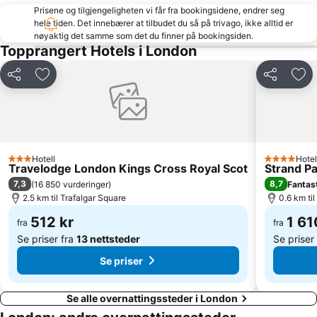
Prisene og tilgjengeligheten vi får fra bookingsidene, endrer seg
Waterloo Station
South Kensington
hele tiden. Det innebærer at tilbudet du så på trivago, ikke alltid er
nøyaktig det samme som det du finner på bookingsiden.
King's Cross Station
Tower Bridge
Topprangert Hotels i London
Euston Station
Islington
Shepherds Bush
London Bridge
Del
Legg til i favoritter
Del
Legg
Picadilly Circus Station
Buckingham Palace
Tottenham Court Road Metro Station
Southall
Russell Square
Stamford Bridge Stadium
Hotell
Hotel
Westfield Stratford City
Bayswater Metro Station
3 Stjerner
4 Stjerner
Travelodge London Kings Cross Royal Scot
Strand P
7,3
8,7
(
16 850 vurderinger
)
Fantas
2.5 km til Trafalgar Square
0.6 km ti
512 kr
1 61
fra
fra
Se priser fra
13 nettsteder
Se priser
Se priser
Se alle overnattingssteder i London