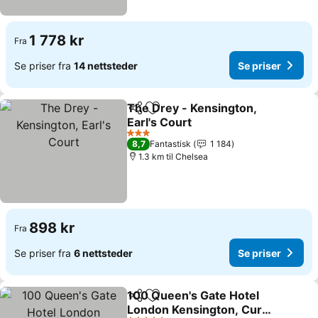
1 778 kr
Fra
Se priser fra
14 nettsteder
Se priser
The Drey - Kensington,
Del
Legg til i favoritter
Earl's Court
Se priser
3 Stjerner
8,7
Fantastisk
1 184
1.3 km til Chelsea
898 kr
Fra
Se priser fra
6 nettsteder
Se priser
100 Queen's Gate Hotel
Del
Legg til i favoritter
London Kensington, Curio