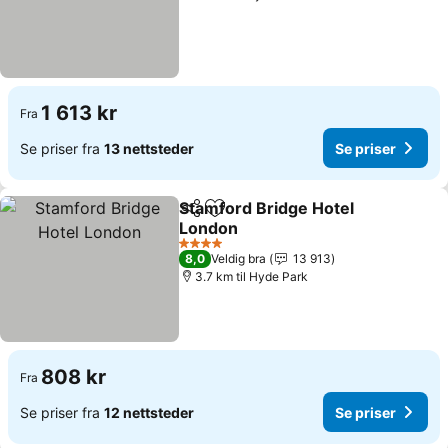
1 613 kr
Fra
Se priser fra
13 nettsteder
Se priser
Stamford Bridge Hotel
Del
Legg til i favoritter
London
Se priser
4 Stjerner
8,0
Veldig bra
13 913
3.7 km til Hyde Park
808 kr
Fra
Se priser fra
12 nettsteder
Se priser