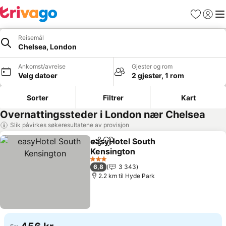
Favoritter
Logg i
Me
Reisemål
Chelsea, London
Ankomst/avreise
Gjester og rom
Velg datoer
2 gjester, 1 rom
Sorter
Filtrer
Kart
Overnattingssteder i London nær Chelsea
Slik påvirkes søkeresultatene av provisjon
easyHotel South
Del
Legg til i favoritter
Kensington
Se priser
3 Stjerner
6,8
3 343
2.2 km til Hyde Park