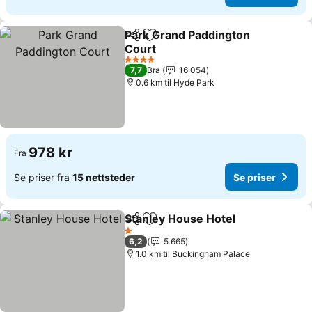
Park Grand Paddington
Del
Legg til i favoritter
Court
Se priser
4 Stjerner
7,7
Bra
16 054
0.6 km til Hyde Park
978 kr
Fra
Se priser fra
15 nettsteder
Se priser
Stanley House Hotel
Del
Legg til i favoritter
Se pri
1 Stjerner
6,2
5 665
1.0 km til Buckingham Palace