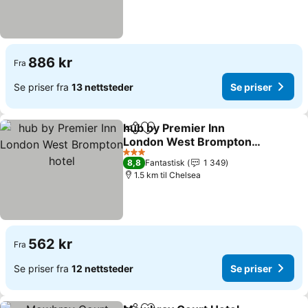
886 kr
Fra
Se priser fra
13 nettsteder
Se priser
hub by Premier Inn
Del
Legg til i favoritter
London West Brompton
hotel
Se priser
3 Stjerner
8,8
Fantastisk
1 349
1.5 km til Chelsea
562 kr
Fra
Se priser fra
12 nettsteder
Se priser