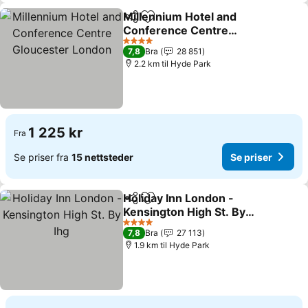
Millennium Hotel and
Del
Legg til i favoritter
Conference Centre
Gloucester London
Se priser
4 Stjerner
7,8
Bra
28 851
2.2 km til Hyde Park
1 225 kr
Fra
Se priser fra
15 nettsteder
Se priser
Holiday Inn London -
Del
Legg til i favoritter
Kensington High St. By
Ihg
Se priser
4 Stjerner
7,8
Bra
27 113
1.9 km til Hyde Park