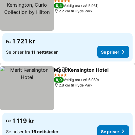
Collection by Hilton
Se priser
5 Stjerner
8,4
Veldig bra
5 961
2.2 km til Hyde Park
1 721 kr
Fra
Se priser fra
11 nettsteder
Se priser
Merit Kensington Hotel
Del
Legg til i favoritter
Se 
4 Stjerner
8,0
Veldig bra
6 989
2.8 km til Hyde Park
1 119 kr
Fra
Se priser fra
16 nettsteder
Se priser