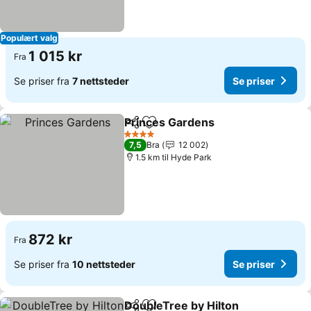
Populært valg
1 015 kr
Fra
Se priser fra
7 nettsteder
Se priser
Princes Gardens
Del
Legg til i favoritter
Se priser
4 Stjerner
7,5
Bra
12 002
1.5 km til Hyde Park
872 kr
Fra
Se priser fra
10 nettsteder
Se priser
DoubleTree by Hilton