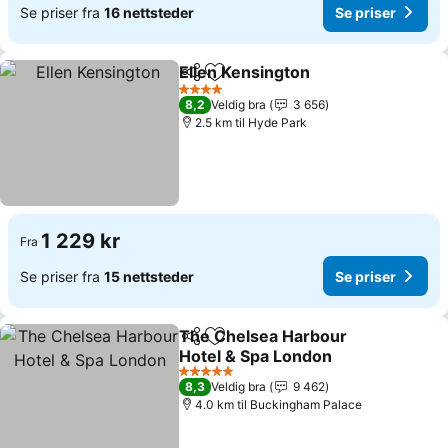
Se priser fra
16 nettsteder
Se priser
Ellen Kensington
Del
Legg til i favoritter
Se priser
4 Stjerner
8,2
Veldig bra
3 656
2.5 km til Hyde Park
1 229 kr
Fra
Se priser fra
15 nettsteder
Se priser
The Chelsea Harbour
Del
Legg til i favoritter
Hotel & Spa London
Se priser
5 Stjerner
8,3
Veldig bra
9 462
4.0 km til Buckingham Palace