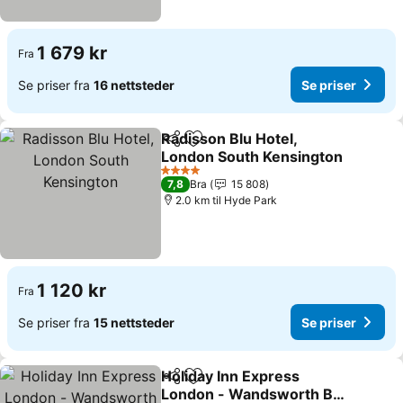
1 679 kr
Fra
Se priser fra
16 nettsteder
Se priser
Radisson Blu Hotel,
Del
Legg til i favoritter
London South Kensington
Se priser
4 Stjerner
7,8
Bra
15 808
2.0 km til Hyde Park
1 120 kr
Fra
Se priser fra
15 nettsteder
Se priser
Holiday Inn Express
Del
Legg til i favoritter
London - Wandsworth By