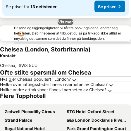
Se priser fra
13 nettsteder
Se priser
Vis mer
Prisene og tilgjengeligheten vi får fra bookingsidene, endrer seg
hele tiden. Det innebærer at tilbudet du så på trivago, ikke alltid er
nøyaktig det samme som det du finner på bookingsiden.
Chelsea (London, Storbritannia)
Kontakt
Chelsea
,
SW3 5UU
,
Ofte stilte spørsmål om Chelsea
Hva gjør Chelsea populært i London?
Hvilke overnattingssteder finnes i nærheten av Chelsea?
Hvilke andre attraksjoner finnes i nærheten av Chelsea?
Flere Topphotell
Zedwell Piccadilly Circus
STG Hotel Oxford Street
Strand Palace
a&o London Docklands Riverside
Royal National Hotel
Park Grand Paddington Court