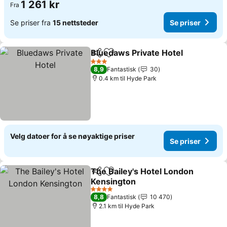
1 261 kr
Fra
Se priser fra
15 nettsteder
Se priser
Bluedaws Private Hotel
Del
Legg til i favoritter
Se 
3 Stjerner
8,9
Fantastisk
30
0.4 km til Hyde Park
Velg datoer for å se nøyaktige priser
Se priser
The Bailey's Hotel London
Del
Legg til i favoritter
Kensington
Se priser
4 Stjerner
8,8
Fantastisk
10 470
2.1 km til Hyde Park