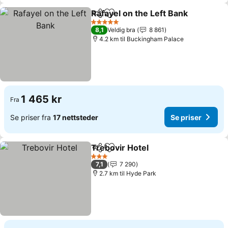
Rafayel on the Left Bank
Del
Legg til i favoritter
Se
5 Stjerner
8,1
Veldig bra
8 861
4.2 km til Buckingham Palace
1 465 kr
Fra
Se priser fra
17 nettsteder
Se priser
Trebovir Hotel
Del
Legg til i favoritter
Se priser
3 Stjerner
7,1
7 290
2.7 km til Hyde Park