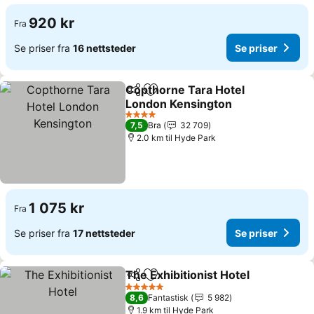
920 kr
Fra
Se priser fra
16 nettsteder
Se priser
Copthorne Tara Hotel
Del
Legg til i favoritter
London Kensington
Se priser
4 Stjerner
7,5
Bra
32 709
2.0 km til Hyde Park
1 075 kr
Fra
Se priser fra
17 nettsteder
Se priser
The Exhibitionist Hotel
Del
Legg til i favoritter
Se 
5 Stjerner
8,6
Fantastisk
5 982
1.9 km til Hyde Park