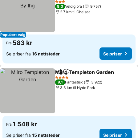
Ihg
Se priser
3 Stjerner
8,3
Veldig bra
9 757
2.7 km til Chelsea
Populært valg
583 kr
Fra
Se priser fra
16 nettsteder
Se priser
Miiro Templeton Garden
Del
Legg til i favoritter
S
4 Stjerner
9,1
Fantastisk
3 922
3.3 km til Hyde Park
1 548 kr
Fra
Se priser fra
15 nettsteder
Se priser