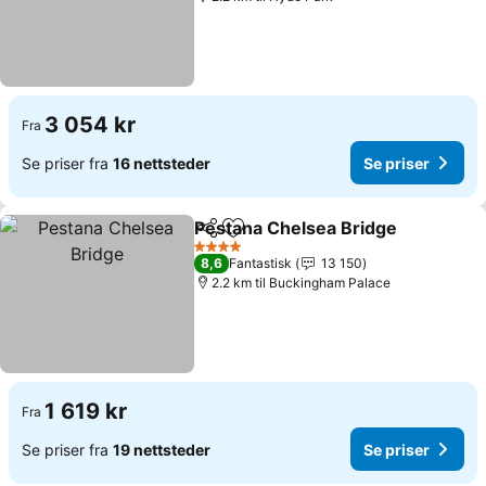
3 054 kr
Fra
Se priser fra
16 nettsteder
Se priser
Pestana Chelsea Bridge
Del
Legg til i favoritter
Se
4 Stjerner
8,6
Fantastisk
13 150
2.2 km til Buckingham Palace
1 619 kr
Fra
Se priser fra
19 nettsteder
Se priser