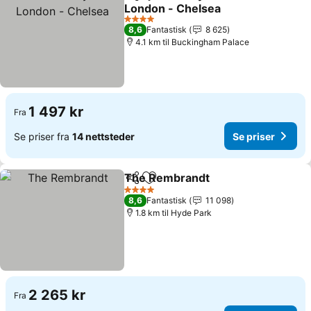
Del
Legg til i favoritter
London - Chelsea
Se priser
4 Stjerner
8,6
Fantastisk
8 625
4.1 km til Buckingham Palace
1 497 kr
Fra
Se priser fra
14 nettsteder
Se priser
The Rembrandt
Del
Legg til i favoritter
Se priser
4 Stjerner
8,6
Fantastisk
11 098
1.8 km til Hyde Park
2 265 kr
Fra