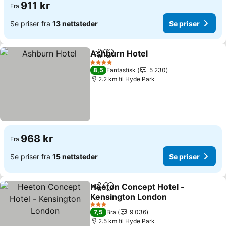
911 kr
Fra
Se priser fra
13 nettsteder
Se priser
Ashburn Hotel
Del
Legg til i favoritter
Se priser
4 Stjerner
8,5
Fantastisk
5 230
2.2 km til Hyde Park
968 kr
Fra
Se priser fra
15 nettsteder
Se priser
Heeton Concept Hotel -
Del
Legg til i favoritter
Kensington London
Se priser
3 Stjerner
7,5
Bra
9 036
2.5 km til Hyde Park