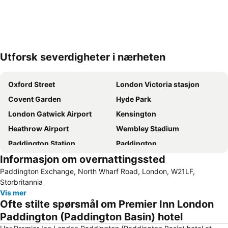
Utforsk severdigheter i nærheten
Utvid kartet
Oxford Street
London Victoria stasjon
Covent Garden
Hyde Park
London Gatwick Airport
Kensington
Heathrow Airport
Wembley Stadium
Paddington Station
Paddington
Informasjon om overnattingssted
Soho
Notting Hill
Paddington Exchange, North Wharf Road, London, W21LF,
Tottenham Hotspur Stadium
Piccadilly Circus
Storbritannia
Bayswater
Kings Cross
Vis mer
Ofte stilte spørsmål om Premier Inn London
Emirates Stadium
St Giles
Paddington (Paddington Basin) hotel
Victoria
Shoreditch