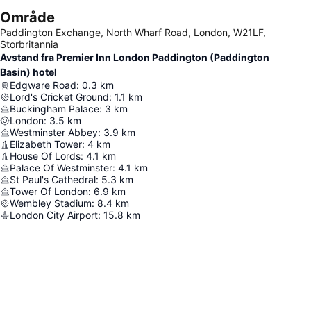
Område
Paddington Exchange, North Wharf Road, London, W21LF,
Storbritannia
Avstand fra Premier Inn London Paddington (Paddington
Basin) hotel
Edgware Road
:
0.3
km
Lord's Cricket Ground
:
1.1
km
Buckingham Palace
:
3
km
London
:
3.5
km
Westminster Abbey
:
3.9
km
Elizabeth Tower
:
4
km
House Of Lords
:
4.1
km
Palace Of Westminster
:
4.1
km
St Paul's Cathedral
:
5.3
km
Tower Of London
:
6.9
km
Wembley Stadium
:
8.4
km
London City Airport
:
15.8
km