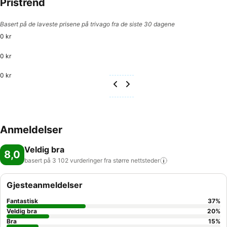
Pristrend
Basert på de laveste prisene på trivago fra de siste 30 dagene
0 kr
0 kr
0 kr
Anmeldelser
Veldig bra
8,0
basert på 3 102 vurderinger fra større
nettsteder
Gjesteanmeldelser
Fantastisk
37
%
Veldig bra
20
%
Bra
15
%