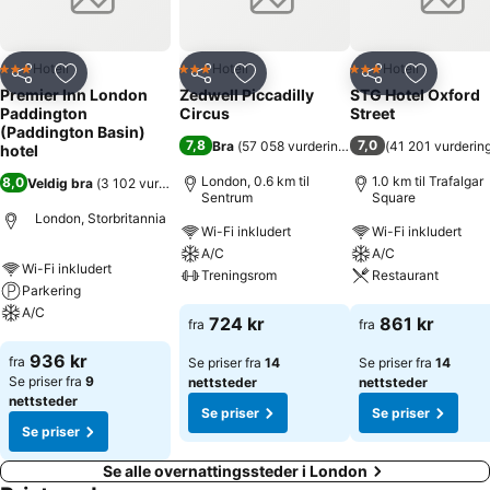
Hotell
Hotell
Hotell
3 Stjerner
3 Stjerner
3 Stjerner
Del
Legg til i favoritter
Del
Legg til i favoritter
Del
Legg til i
Premier Inn London
Zedwell Piccadilly
STG Hotel Oxford
Paddington
Circus
Street
(Paddington Basin)
7,8
7,0
Bra
(
57 058 vurderinger
)
(
41 201 vurderin
hotel
London, 0.6 km til
1.0 km til Trafalgar
8,0
Veldig bra
(
3 102 vurderinger
)
Sentrum
Square
London, Storbritannia
Wi-Fi inkludert
Wi-Fi inkludert
A/C
A/C
Wi-Fi inkludert
Treningsrom
Restaurant
Parkering
A/C
Se priser
Se priser
724 kr
861 kr
fra
fra
Se priser
936 kr
fra
Se priser fra
14
Se priser fra
14
Se priser fra
9
nettsteder
nettsteder
nettsteder
Se priser
Se priser
Se priser
Se alle overnattingssteder i London