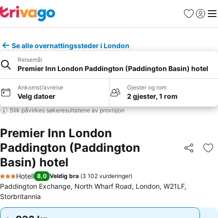
Favoritter
Logg i
Me
Se alle overnattingssteder i London
Reisemål
Premier Inn London Paddington (Paddington Basin) hotel
Ankomst/avreise
Gjester og rom
Velg datoer
2 gjester, 1 rom
Slik påvirkes søkeresultatene av provisjon
Premier Inn London
Paddington (Paddington
Del
Leg
Basin) hotel
Hotell
8,0
Veldig bra
(
3 102 vurderinger
)
3 Stjerner
Paddington Exchange, North Wharf Road, London, W21LF,
Storbritannia