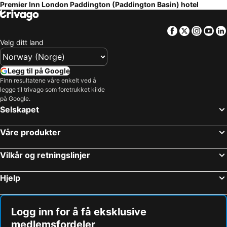
Premier Inn London Paddington (Paddington Basin) hotel
Facebook
Twitter
Insta
Yo
Velg ditt land
Legg til på Google
Finn resultatene våre enkelt ved å
legge til trivago som foretrukket kilde
på Google.
Selskapet
Våre produkter
Vilkår og retningslinjer
Hjelp
Logg inn for å få eksklusive
medlemsfordeler