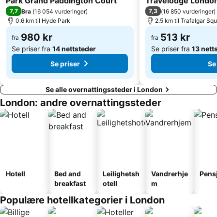
Park Grand Paddington Court
Travelodge London
7,7
7,3
Bra
(
16 054 vurderinger
)
(
16 850 vurderinger
)
0.6 km til Hyde Park
2.5 km til Trafalgar Sq
980 kr
513 kr
fra
fra
Se priser fra
14 nettsteder
Se priser fra
13 nett
Se priser
Se
Se alle overnattingssteder i London
London: andre overnattingssteder
Hotell
Bed and
Leilighetsh
Vandrerhje
Pens
breakfast
otell
m
Populære hotellkategorier i London