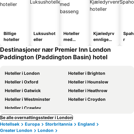
Billige
Luksushot
Hoteller
Kjæledyrv
Spah
hoteller
eller
med
ennlige
r
basseng
hoteller
Destinasjoner nær Premier Inn London
Paddington (Paddington Basin) hotel
Hoteller i London
Hoteller i Brighton
Hoteller i Oxford
Hoteller i Hounslow
Hoteller i Gatwick
Hoteller i Heathrow
Hoteller i Westminster
Hoteller i Croydon
Hoteller i Crawley
Se alle overnattingssteder i London
Hotellsøk
Europa
Storbritannia
England
Greater London
London