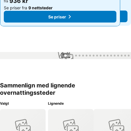
936 kr
936 kr
fra
fra
Se priser fra
9 nettsteder
Se priser fra
9 nettsteder
Se priser
Se priser
1 / 45
Sammenlign med lignende
overnattingssteder
Valgt
Lignende