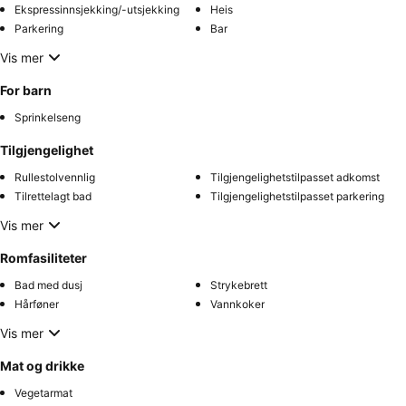
Ekspressinnsjekking/-utsjekking
Heis
Parkering
Bar
Vis mer
For barn
Sprinkelseng
Tilgjengelighet
Rullestolvennlig
Tilgjengelighetstilpasset adkomst
Tilrettelagt bad
Tilgjengelighetstilpasset parkering
Vis mer
Romfasiliteter
Bad med dusj
Strykebrett
Hårføner
Vannkoker
Vis mer
Mat og drikke
Vegetarmat