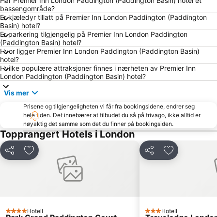
Har Premier Inn London Paddington (Paddington Basin) hotel et
Mayfair
Leicester Square
bassengområde?
Er kjæledyr tillatt på Premier Inn London Paddington (Paddington
Liverpool Street Station
Earls Court
Basin) hotel?
The O2 Arena
Camden Town
Er parkering tilgjengelig på Premier Inn London Paddington
(Paddington Basin) hotel?
Westminster
Marble Arch
Hvor ligger Premier Inn London Paddington (Paddington Basin)
hotel?
Marylebone
Stratford Centre
Hvilke populære attraksjoner finnes i nærheten av Premier Inn
Big Ben
Bloomsbury
London Paddington (Paddington Basin) hotel?
London Eye
Wembley
Vis mer
Waterloo Station
South Kensington
Prisene og tilgjengeligheten vi får fra bookingsidene, endrer seg
hele tiden. Det innebærer at tilbudet du så på trivago, ikke alltid er
King's Cross Station
Tower Bridge
nøyaktig det samme som det du finner på bookingsiden.
Euston Station
Islington
Topprangert Hotels i London
Shepherds Bush
London Bridge
Del
Legg til i favoritter
Del
Legg til i favo
Picadilly Circus Station
Buckingham Palace
Tottenham Court Road Metro Station
Southall
Russell Square
Stamford Bridge Stadium
Westfield Stratford City
Bayswater Metro Station
Hotell
Hotell
4 Stjerner
3 Stjerner