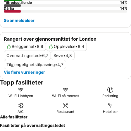
Tilfredsstillende
14
%
Dårlig
14
%
Se anmeldelser
Rangert over gjennomsnittet for London
Beliggenhet
•
8,9
Opplevelse
•
8,4
Overnattingssted
•
6,7
Søvn
•
4,8
Tilgjengelighetstilpasning
•
4,7
Vis flere vurderinger
Topp fasiliteter
Wi-Fi i lobbyen
Wi-Fi på rommet
Parkering
A/C
Restaurant
Hotellbar
Alle fasiliteter
Fasiliteter på overnattingsstedet