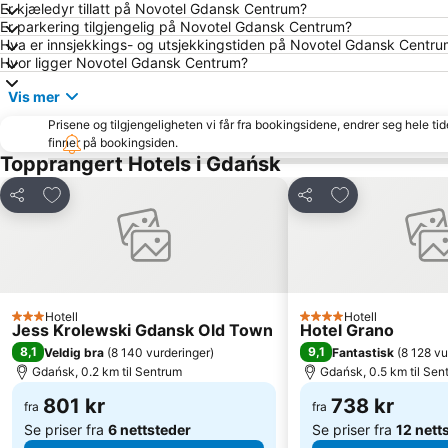
Er kjæledyr tillatt på Novotel Gdansk Centrum?
Er parkering tilgjengelig på Novotel Gdansk Centrum?
Hva er innsjekkings- og utsjekkingstiden på Novotel Gdansk Centr
Hvor ligger Novotel Gdansk Centrum?
Vis mer
Prisene og tilgjengeligheten vi får fra bookingsidene, endrer seg hele ti
finner på bookingsiden.
Topprangert Hotels i Gdańsk
Legg til i favoritter
Legg til i favori
Del
Del
Hotell
Hotell
3 Stjerner
4 Stjerner
Jess Krolewski Gdansk Old Town
Hotel Grano
8,1
9,1
Veldig bra
(
8 140 vurderinger
)
Fantastisk
(
8 128 vu
Gdańsk, 0.2 km til Sentrum
Gdańsk, 0.5 km til Sen
801 kr
738 kr
fra
fra
Se priser fra
6 nettsteder
Se priser fra
12 nett