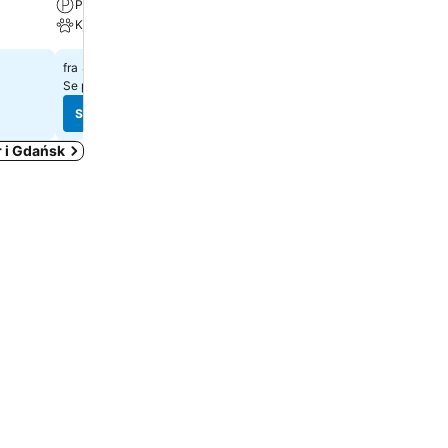
Parkering
Kjæledyr tillatt
Kjæledyr tillatt
501 kr
fra
870 kr
fra
Se priser fra
13 nettsteder
Se priser fra
14 nettsteder
Se priser
Se priser
r i Gdańsk