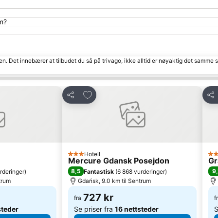
um?
den. Det innebærer at tilbudet du så på trivago, ikke alltid er nøyaktig det samme
tter
Legg til i favoritter
Del
Del
Hotell
3 Stjerner
4 S
Mercure Gdansk Posejdon
Gr
8,5
9,
rderinger
)
Fantastisk
(
6 868 vurderinger
)
trum
Gdańsk, 9.0 km til Sentrum
727 kr
fra
f
steder
Se priser fra
16 nettsteder
S