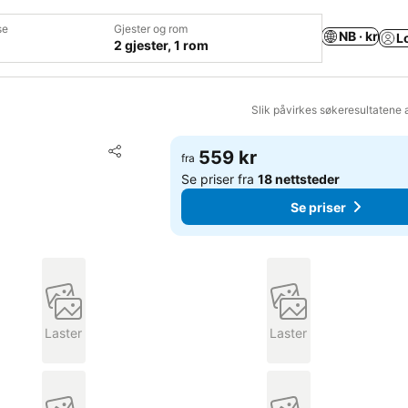
se
Gjester og rom
NB · kr
L
2 gjester, 1 rom
Slik påvirkes søkeresultatene 
Legg til i favoritter
559 kr
fra
Del
Se priser fra
18 nettsteder
Se priser
Laster
Laster