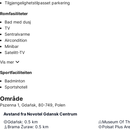
Tilgjengelighetstilpasset parkering
Romfasiliteter
Bad med dusj
TV
Sentralvarme
Aircondition
Minibar
Satelitt-TV
Vis mer
Sportfaciliteiten
Badminton
Sportshotell
Område
Pszenna 1, Gdańsk, 80-749, Polen
Avstand fra Novotel Gdansk Centrum
Gdańsk
:
0.5
km
Museum Of Th
Brama Żuraw
:
0.5
km
Polsat Plus A