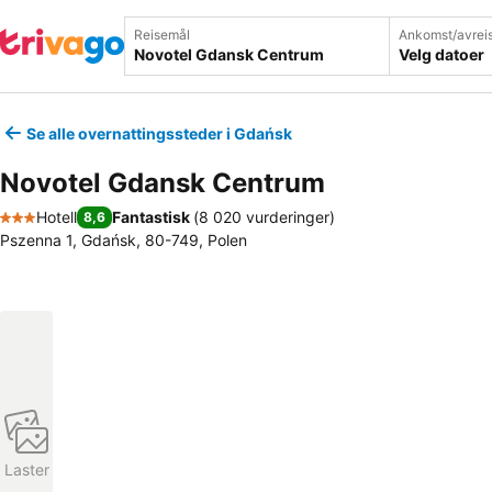
Reisemål
Ankomst/avrei
Velg datoer
Se alle overnattingssteder i Gdańsk
Novotel Gdansk Centrum
Hotell
Fantastisk
(
8 020 vurderinger
)
8,6
3 Stjerner
Pszenna 1, Gdańsk, 80-749, Polen
Laster