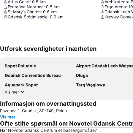
Artus Court
:
0.5
km
Archikatedra P
Fontanna Neptuna
:
0.5
km
Ergo Arena
:
10
St Mary’s Church
:
0.6
km
Gdansk Lech W
Gdańsk Śródmieście
:
0.9
km
Krzywy Dome
Utforsk severdigheter i nærheten
Sopot Południe
Airport Gdańsk Lech Wałęs
Gdańsk Convention Bureau
Długa
Aquapark Sopot
Targ Węglowy
Vis mer
Informasjon om overnattingssted
Pszenna 1, Gdańsk, 80-749, Polen
Vis mer
Ofte stilte spørsmål om Novotel Gdansk Cent
Har Novotel Gdansk Centrum et bassengområde?