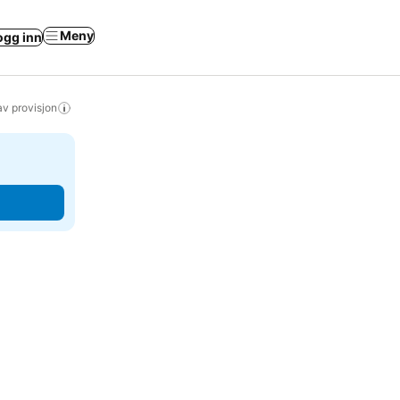
Meny
ogg inn
av provisjon