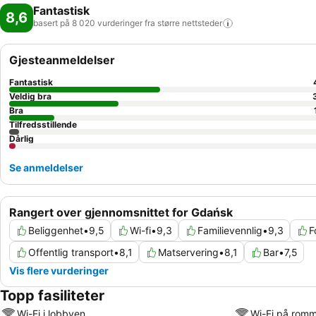
Fantastisk
8,6
basert på 8 020 vurderinger fra større
nettsteder
Gjesteanmeldelser
Fantastisk
Veldig bra
Bra
Tilfredsstillende
Dårlig
Se anmeldelser
Rangert over gjennomsnittet for Gdańsk
Beliggenhet
•
9,5
Wi-fi
•
9,3
Familievennlig
•
9,3
F
Offentlig transport
•
8,1
Matservering
•
8,1
Bar
•
7,5
Vis flere vurderinger
Topp fasiliteter
Wi-Fi i lobbyen
Wi-Fi på rom