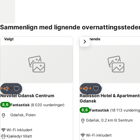
Sammenlign med lignende overnattingsstede
Valgt
Lignende
Neste
Legg til i favoritter
Legg til i favoritter
Hotell
Hotell
3 Stjerner
4 Stjerner
Del
Del
Novotel Gdansk Centrum
Radisson Hotel & Apartment
Gdansk
8,6
Fantastisk
(
8 020 vurderinger
)
8,6
Fantastisk
(
18 113 vurdering
Gdańsk, Polen
Gdańsk, 0.2 km til Sentrum
Wi-Fi inkludert
Wi-Fi inkludert
Kjæledyr tillatt