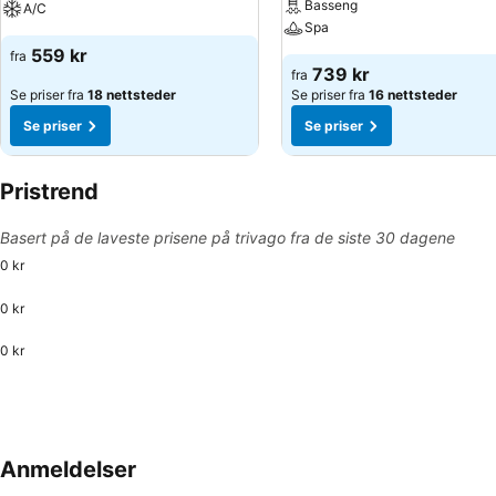
Basseng
A/C
Spa
559 kr
fra
739 kr
fra
Se priser fra
18 nettsteder
Se priser fra
16 nettsteder
Se priser
Se priser
Pristrend
Basert på de laveste prisene på trivago fra de siste 30 dagene
0 kr
0 kr
0 kr
Anmeldelser