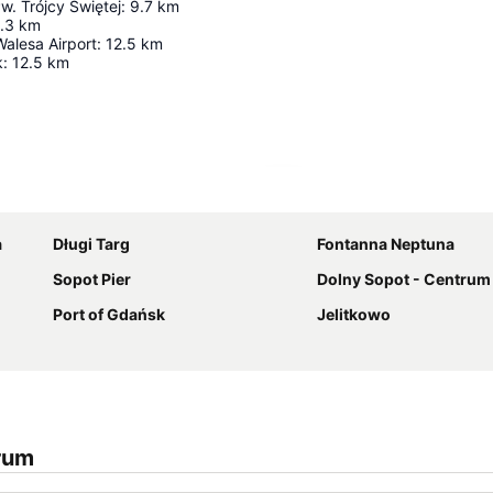
w. Trójcy Świętej
:
9.7
km
.3
km
alesa Airport
:
12.5
km
k
:
12.5
km
Utvid kartet
a
Długi Targ
Fontanna Neptuna
Sopot Pier
Dolny Sopot - Centrum
Port of Gdańsk
Jelitkowo
rum