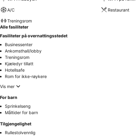
A/C
Restaurant
Treningsrom
Alle fasiliteter
Fasiliteter på overnattingsstedet
Businessenter
Ankomsthall/lobby
Treningsrom
Kjæledyr tillatt
Hotellsafe
Rom for ikke-røykere
Vis mer
For barn
Sprinkelseng
Måltider for barn
Tilgjengelighet
Rullestolvennlig