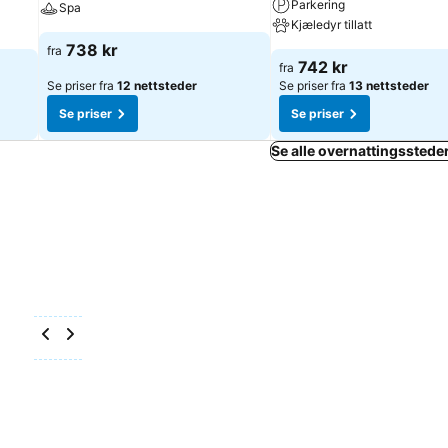
Parkering
Spa
Kjæledyr tillatt
738 kr
fra
742 kr
fra
Se priser fra
12 nettsteder
Se priser fra
13 nettsteder
Se priser
Se priser
Se alle overnattingsstede