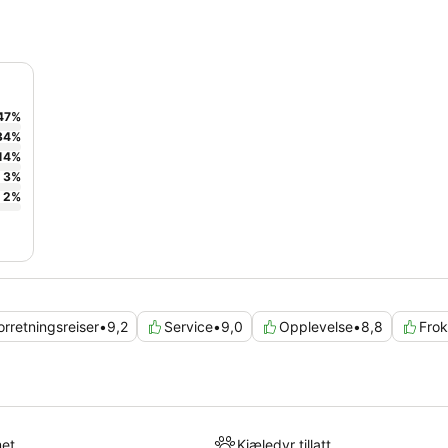
47
%
34
%
14
%
3
%
2
%
orretningsreiser
•
9,2
Service
•
9,0
Opplevelse
•
8,8
Frok
met
Kjæledyr tillatt