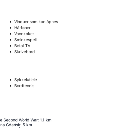
Vinduer som kan åpnes
Hårføner
Vannkoker
Sminkespeil
Betal-TV
Skrivebord
Sykkelutleie
Bordtennis
e Second World War
:
1.1
km
rena Gdańsk
:
5
km