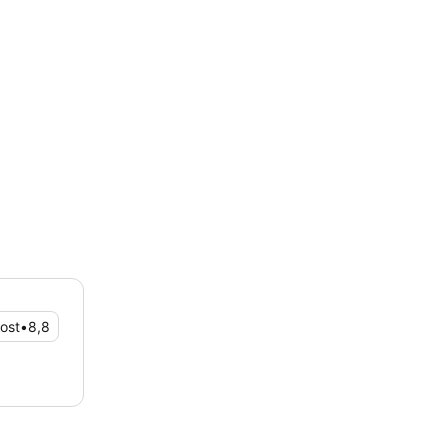
ost
•
8,8