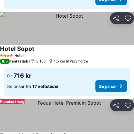
Del
Leg
Hotel Sopot
Se priser
Hotell
4 Stjerner
8,5
Fantastisk
3 156
4.5 km til Przymorze
716 kr
Fra
Se priser fra
17 nettsteder
Se priser
Populært valg
Del
Leg