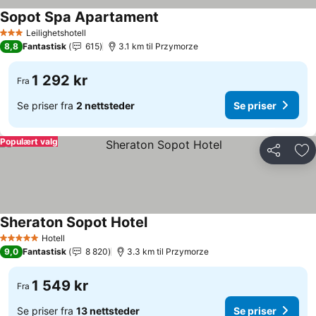
Sopot Spa Apartament
Se priser
Leilighetshotell
3 Stjerner
8,8
Fantastisk
615
3.1 km til Przymorze
1 292 kr
Fra
Se priser fra
2 nettsteder
Se priser
Populært valg
Del
Leg
Sheraton Sopot Hotel
Se priser
Hotell
5 Stjerner
9,0
Fantastisk
8 820
3.3 km til Przymorze
1 549 kr
Fra
Se priser fra
13 nettsteder
Se priser