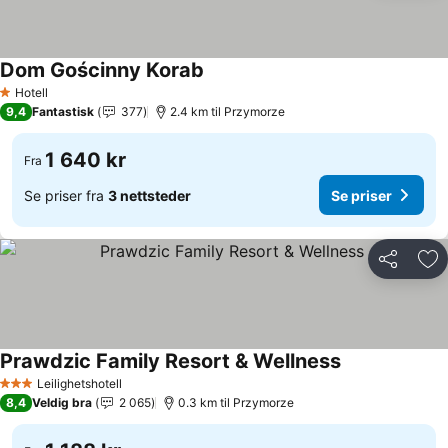
Dom Gościnny Korab
Se priser
Hotell
1 Stjerner
9,4
Fantastisk
377
2.4 km til Przymorze
1 640 kr
Fra
Se priser fra
3 nettsteder
Se priser
Del
Leg
Prawdzic Family Resort & Wellness
Se priser
Leilighetshotell
3 Stjerner
8,4
Veldig bra
2 065
0.3 km til Przymorze