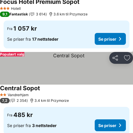
Focus Hotel Premium Sopot
Se priser
Hotell
3 Stjerner
9,1
Fantastisk
3 614
3.6 km til Przymorze
1 057 kr
Fra
Se priser fra
17 nettsteder
Se priser
Populært valg
Del
Leg
Central Sopot
Se priser
Vandrerhjem
2 Stjerner
7,2
2 354
3.4 km til Przymorze
485 kr
Fra
Se priser fra
3 nettsteder
Se priser