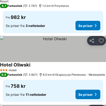
Resort
8,7
Fantastisk
2 767
1.2 km til Przymorze
982 kr
Fra
Se priser fra
3 nettsteder
Se priser
Del
Leg
Hotel Oliwski
Se priser
Hotell
3 Stjerner
8,9
Fantastisk
3 847
6.5 km til Ekspozycja Plenerowa - Westerplatte
758 kr
Fra
Se priser fra
11 nettsteder
Se priser