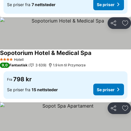
Se priser fra
7 nettsteder
Se priser
Del
Leg
Sopotorium Hotel & Medical Spa
Se priser
Hotell
4 Stjerner
9,0
Fantastisk
3 639
1.9 km til Przymorze
798 kr
Fra
Se priser fra
15 nettsteder
Se priser
Del
Leg