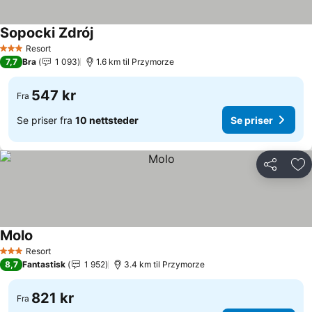
Sopocki Zdrój
Se priser
Resort
3 Stjerner
7,7
Bra
1 093
1.6 km til Przymorze
547 kr
Fra
Se priser fra
10 nettsteder
Se priser
Del
Leg
Molo
Se priser
Resort
3 Stjerner
8,7
Fantastisk
1 952
3.4 km til Przymorze
821 kr
Fra