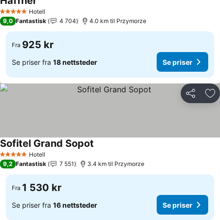
Haffner
Se priser
Hotell
5 Stjerner
9,0
Fantastisk
4 704
4.0 km til Przymorze
925 kr
Fra
Se priser fra
18 nettsteder
Se priser
Del
Leg
Sofitel Grand Sopot
Se priser
Hotell
5 Stjerner
9,2
Fantastisk
7 551
3.4 km til Przymorze
1 530 kr
Fra
Se priser fra
16 nettsteder
Se priser