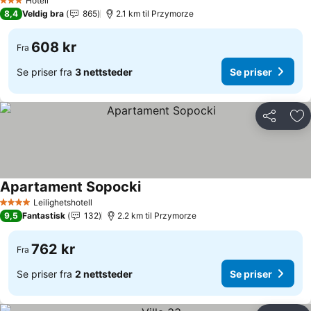
Hotell
3 Stjerner
8,4
Veldig bra
865
2.1 km til Przymorze
608 kr
Fra
Se priser fra
3 nettsteder
Se priser
Del
Leg
Apartament Sopocki
Se priser
Leilighetshotell
4 Stjerner
9,5
Fantastisk
132
2.2 km til Przymorze
762 kr
Fra
Se priser fra
2 nettsteder
Se priser