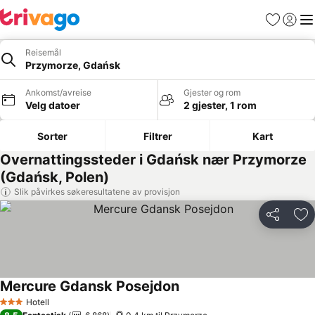
Favoritter
Logg i
Me
Reisemål
Przymorze, Gdańsk
Ankomst/avreise
Gjester og rom
Velg datoer
2 gjester, 1 rom
Sorter
Filtrer
Kart
Overnattingssteder i Gdańsk nær Przymorze
(Gdańsk, Polen)
Slik påvirkes søkeresultatene av provisjon
Del
Leg
Mercure Gdansk Posejdon
Se priser
Hotell
3 Stjerner