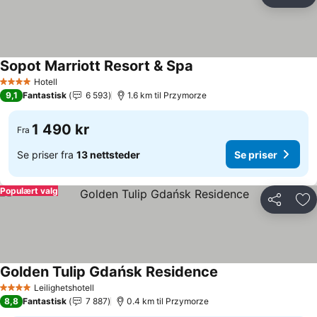
Del
Leg
Sopot Marriott Resort & Spa
Se priser
Hotell
4 Stjerner
9,1
Fantastisk
6 593
1.6 km til Przymorze
1 490 kr
Fra
Se priser fra
13 nettsteder
Se priser
Populært valg
Del
Leg
Golden Tulip Gdańsk Residence
Se priser
Leilighetshotell
4 Stjerner
8,8
Fantastisk
7 887
0.4 km til Przymorze