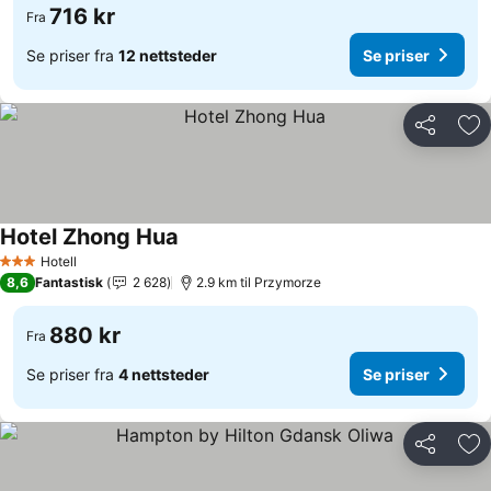
716 kr
Fra
Se priser fra
12 nettsteder
Se priser
Del
Leg
Hotel Zhong Hua
Se priser
Hotell
3 Stjerner
8,6
Fantastisk
2 628
2.9 km til Przymorze
880 kr
Fra
Se priser fra
4 nettsteder
Se priser
Del
Leg