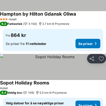
Hampton by Hilton Gdansk Oliwa
Se priser
Hotell
3 Stjerner
9,2
Fantastisk
5 154
2.7 km til Przymorze
864 kr
Fra
Se priser fra
11 nettsteder
Se priser
Del
Leg
Sopot Holiday Rooms
Se priser
Hotell
8,4
Veldig bra
106
5.0 km til Przymorze
Velg datoer for å se nøyaktige priser
Se priser