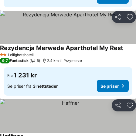
Del
Leg
Rezydencja Merwede Aparthotel My Rest
Se pr
Leilighetshotell
2 Stjerner
9,7
Fantastisk
5
2.4 km til Przymorze
1 231 kr
Fra
Se priser fra
3 nettsteder
Se priser
Del
Leg