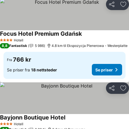
Del
Leg
Focus Hotel Premium Gdańsk
Se priser
Hotell
4 Stjerner
8,8
Fantastisk
5 986
4.8 km til Ekspozycja Plenerowa - Westerplatte
766 kr
Fra
Se priser fra
18 nettsteder
Se priser
Del
Leg
Bayjonn Boutique Hotel
Se priser
Hotell
4 Stjerner