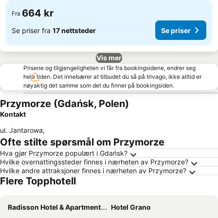
664 kr
Fra
Se priser fra
17 nettsteder
Se priser
Vis mer
Prisene og tilgjengeligheten vi får fra bookingsidene, endrer seg
hele tiden. Det innebærer at tilbudet du så på trivago, ikke alltid er
nøyaktig det samme som det du finner på bookingsiden.
Przymorze (Gdańsk, Polen)
Kontakt
ul. Jantarowa
,
Ofte stilte spørsmål om Przymorze
Hva gjør Przymorze populært i Gdańsk?
Hvilke overnattingssteder finnes i nærheten av Przymorze?
Hvilke andre attraksjoner finnes i nærheten av Przymorze?
Flere Topphotell
Radisson Hotel & Apartments Gdansk
Hotel Grano