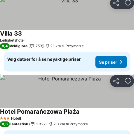
Del
Leg
Villa 33
Se priser
Leilighetshotell
8,4
Veldig bra
753
2.1 km til Przymorze
Velg datoer for å se nøyaktige priser
Se priser
Del
Leg
Hotel Pomarańczowa Plaża
Se priser
Hotell
3 Stjerner
8,6
Fantastisk
1 322
2.0 km til Przymorze