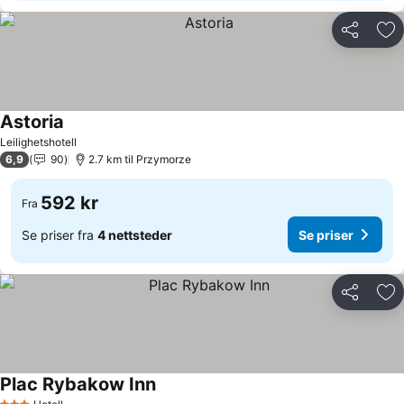
Del
Leg
Astoria
Se priser
Leilighetshotell
6,9
90
2.7 km til Przymorze
592 kr
Fra
Se priser fra
4 nettsteder
Se priser
Del
Leg
Plac Rybakow Inn
Se priser