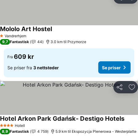
Del
Leg
Mololo Art Hostel
Se priser
Vandrerhjem
1 Stjerner
9,7
Fantastisk
44
3.0 km til Przymorze
609 kr
Fra
Se priser fra
3 nettsteder
Se priser
Del
Leg
Hotel Arkon Park Gdańsk- Destigo Hotels
Se pri
Hotell
4 Stjerner
8,9
Fantastisk
4 759
5.9 km til Ekspozycja Plenerowa - Westerplatte