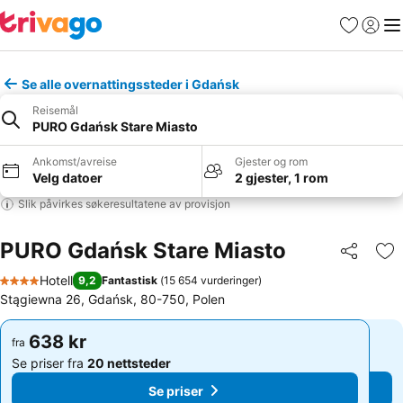
Favoritter
Logg i
Me
Se alle overnattingssteder i Gdańsk
Reisemål
PURO Gdańsk Stare Miasto
Ankomst/avreise
Gjester og rom
Velg datoer
2 gjester, 1 rom
Slik påvirkes søkeresultatene av provisjon
PURO Gdańsk Stare Miasto
Del
Leg
Hotell
9,2
Fantastisk
(
15 654 vurderinger
)
4 Stjerner
Stągiewna 26, Gdańsk, 80-750, Polen
638 kr
638 kr
fra
fra
Se priser fra
20 nettsteder
Se priser fra
20 nettsteder
Se priser
Se priser