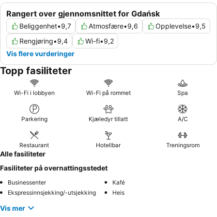
Rangert over gjennomsnittet for Gdańsk
Beliggenhet
•
9,7
Atmosfære
•
9,6
Opplevelse
•
9,5
Rengjøring
•
9,4
Wi-fi
•
9,2
Vis flere vurderinger
Topp fasiliteter
Wi-Fi i lobbyen
Wi-Fi på rommet
Spa
Parkering
Kjæledyr tillatt
A/C
Restaurant
Hotellbar
Treningsrom
Alle fasiliteter
Fasiliteter på overnattingsstedet
Businessenter
Kafé
Ekspressinnsjekking/-utsjekking
Heis
Vis mer