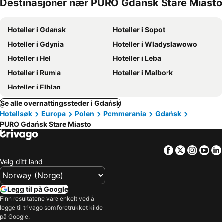
Destinasjoner nær PURO Gdańsk Stare Miasto
Hoteller i Gdańsk
Hoteller i Sopot
Hoteller i Gdynia
Hoteller i Wladyslawowo
Hoteller i Hel
Hoteller i Leba
Hoteller i Rumia
Hoteller i Malbork
Hoteller i Elblag
Se alle overnattingssteder i Gdańsk
Hotellsøk
Europa
Polen
Pommerania
Gdańsk
PURO Gdańsk Stare Miasto
Facebook
Twitter
Insta
Yo
Velg ditt land
Legg til på Google
Finn resultatene våre enkelt ved å
legge til trivago som foretrukket kilde
på Google.