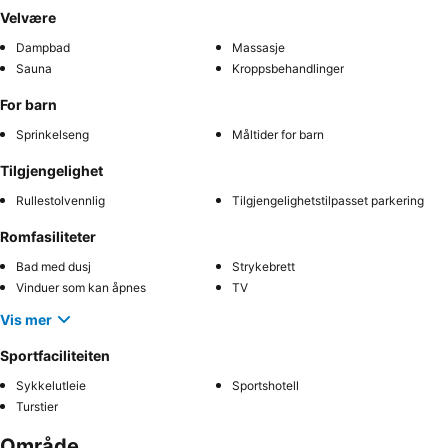
Velvære
Dampbad
Massasje
Sauna
Kroppsbehandlinger
For barn
Sprinkelseng
Måltider for barn
Tilgjengelighet
Rullestolvennlig
Tilgjengelighetstilpasset parkering
Romfasiliteter
Bad med dusj
Strykebrett
Vinduer som kan åpnes
TV
Vis mer
Sportfaciliteiten
Sykkelutleie
Sportshotell
Turstier
Område