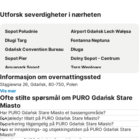
Utforsk severdigheter i nærheten
Utvid kartet
Sopot Południe
Airport Gdańsk Lech Wałęsa
Długi Targ
Fontanna Neptuna
Gdańsk Convention Bureau
Długa
Sopot Pier
Dolny Sopot - Centrum
Aquapark Sopot
Targ Węglowy
Informasjon om overnattingssted
Port of Gdańsk
Jelitkowo
Stągiewna 26, Gdańsk, 80-750, Polen
Main Town Hall
Wrzeszcz Górny
Vis mer
Oliwa
Marina Sopot
Ofte stilte spørsmål om PURO Gdańsk Stare
Galeria Bałtycka
St Marys Church
Miasto
Ergo Arena
New Port Beach
Har PURO Gdańsk Stare Miasto et bassengområde?
Er kjæledyr tillatt på PURO Gdańsk Stare Miasto?
Śródmieście
Śródmieście Beach
Er parkering tilgjengelig på PURO Gdańsk Stare Miasto?
Hva er innsjekkings- og utsjekkingstiden på PURO Gdańsk Stare
Brzeźno 1
Przymorze
Miasto?