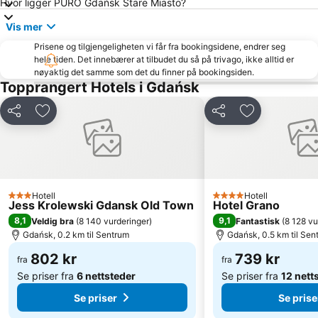
Sopot Festival
Centrum Handlowe Manhattan
Hvor ligger PURO Gdańsk Stare Miasto?
Plaża Stogi
Centrum U7
Vis mer
Gdyńska Przystań Jachtowa
Wrzeszcz Dolny
Prisene og tilgjengeligheten vi får fra bookingsidene, endrer seg
hele tiden. Det innebærer at tilbudet du så på trivago, ikke alltid er
Green Gate
Brama Złota
nøyaktig det samme som det du finner på bookingsiden.
Molo Gdansk Brzezno
Żabianka
Topprangert Hotels i Gdańsk
Śródmieście
Wyspa Spichrzów
Del
Legg til i favoritter
Del
Legg til i favo
Neptun
Politechnika Gdańska - Gmach Główny
Plaża Jelitkowo
Koliba Beach
Sopot Lighthouse
Aniołki
Stocznia Gdańsk
Przymorze Małe
Hotell
Hotell
3 Stjerner
4 Stjerner
Jess Krolewski Gdansk Old Town
Hotel Grano
Napoli
Dworzec PKP
8,1
9,1
Veldig bra
(
8 140 vurderinger
)
Fantastisk
(
8 128 vu
Stogi
Karlikowo
Gdańsk, 0.2 km til Sentrum
Gdańsk, 0.5 km til Sen
Bohaterów Monte Cassino
Plaża Orłowo
802 kr
739 kr
fra
fra
Se priser fra
6 nettsteder
Se priser fra
12 nett
Se priser
Se prise