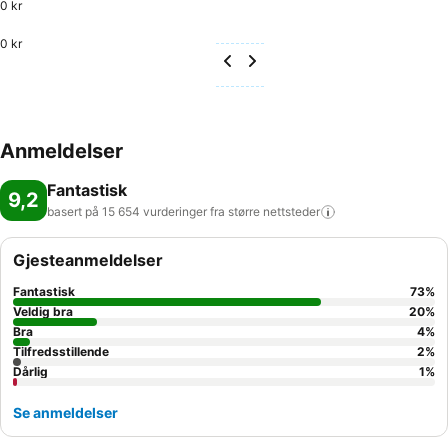
0 kr
0 kr
Anmeldelser
Fantastisk
9,2
basert på 15 654 vurderinger fra større
nettsteder
Gjesteanmeldelser
Fantastisk
73
%
Veldig bra
20
%
Bra
4
%
Tilfredsstillende
2
%
Dårlig
1
%
Se anmeldelser