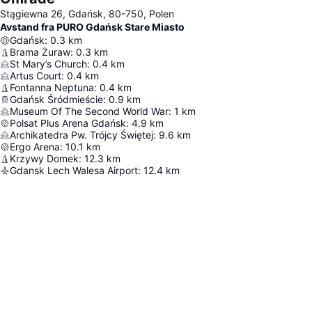
Stągiewna 26, Gdańsk, 80-750, Polen
Avstand fra PURO Gdańsk Stare Miasto
Gdańsk
:
0.3
km
Brama Żuraw
:
0.3
km
St Mary’s Church
:
0.4
km
Artus Court
:
0.4
km
Fontanna Neptuna
:
0.4
km
Gdańsk Śródmieście
:
0.9
km
Museum Of The Second World War
:
1
km
Polsat Plus Arena Gdańsk
:
4.9
km
Archikatedra Pw. Trójcy Świętej
:
9.6
km
Ergo Arena
:
10.1
km
Krzywy Domek
:
12.3
km
Gdansk Lech Walesa Airport
:
12.4
km