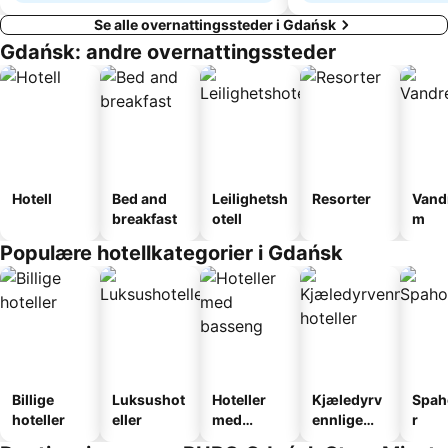
Se alle overnattingssteder i Gdańsk
Gdańsk: andre overnattingssteder
Hotell
Bed and
Leilighetsh
Resorter
Vand
breakfast
otell
m
Populære hotellkategorier i Gdańsk
Billige
Luksushot
Hoteller
Kjæledyrv
Spah
hoteller
eller
med
ennlige
r
basseng
hoteller