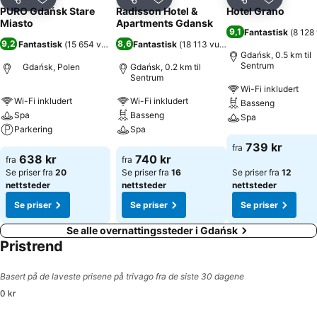
Del
Legg til i favoritter
Del
Legg til i favoritter
Del
Legg til i
PURO Gdańsk Stare
Radisson Hotel &
Hotel Grano
Miasto
Apartments Gdansk
9,1
Fantastisk
(
8 128
9,2
8,6
Fantastisk
(
15 654 vurderinger
Fantastisk
)
(
18 113 vurderinger
)
Gdańsk, 0.5 km til
Sentrum
Gdańsk, Polen
Gdańsk, 0.2 km til
Sentrum
Wi-Fi inkludert
Wi-Fi inkludert
Wi-Fi inkludert
Basseng
Spa
Basseng
Spa
Parkering
Spa
739 kr
fra
638 kr
740 kr
fra
fra
Se priser fra
20
Se priser fra
16
Se priser fra
12
nettsteder
nettsteder
nettsteder
Se priser
Se priser
Se priser
Se alle overnattingssteder i Gdańsk
Pristrend
Basert på de laveste prisene på trivago fra de siste 30 dagene
0 kr