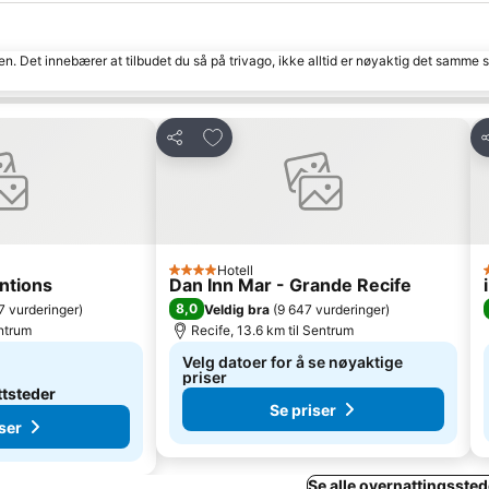
den. Det innebærer at tilbudet du så på trivago, ikke alltid er nøyaktig det samme
ritter
Legg til i favoritter
Del
D
Hotell
4 Stjerner
ntions
Dan Inn Mar - Grande Recife
8,0
7 vurderinger
)
Veldig bra
(
9 647 vurderinger
)
entrum
Recife, 13.6 km til Sentrum
Velg datoer for å se nøyaktige
priser
ttsteder
Se priser
ser
Se alle overnattingsstede