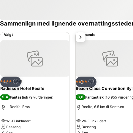
Sammenlign med lignende overnattingsstede
Valgt
Lignende
Neste
Legg til i favoritter
Legg til i favoritter
Hotell
Hotell
4 Stjerner
4 Stjerner
Del
Del
Radisson Hotel Recife
Beach Class Convention By
9,4
8,8
Fantastisk
(
9 vurderinger
)
Fantastisk
(
10 955 vurderin
Recife, Brasil
Recife, 6.5 km til Sentrum
Wi-Fi inkludert
Wi-Fi inkludert
Basseng
Basseng
Spa
Spa