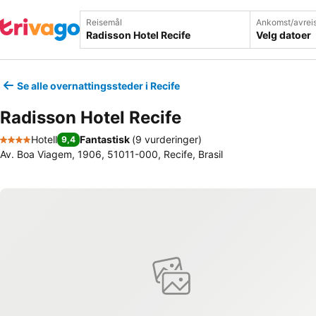
Reisemål
Ankomst/avrei
Velg datoer
Se alle overnattingssteder i Recife
Radisson Hotel Recife
Hotell
Fantastisk
(
9 vurderinger
)
9,4
4 Stjerner
Av. Boa Viagem, 1906, 51011-000, Recife, Brasil