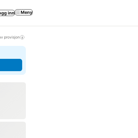
Meny
ogg inn
av provisjon