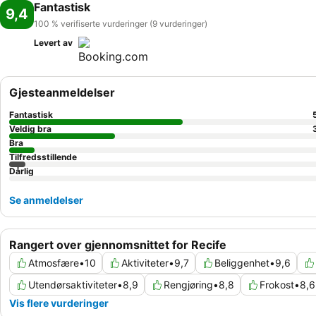
Fantastisk
9,4
100 % verifiserte vurderinger (9 vurderinger)
Levert av
Gjesteanmeldelser
Fantastisk
Veldig bra
Bra
Tilfredsstillende
Dårlig
Se anmeldelser
Rangert over gjennomsnittet for Recife
Atmosfære
•
10
Aktiviteter
•
9,7
Beliggenhet
•
9,6
Utendørsaktiviteter
•
8,9
Rengjøring
•
8,8
Frokost
•
8,6
Vis flere vurderinger