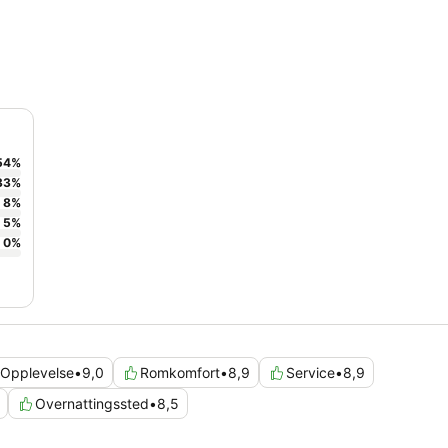
54
%
33
%
8
%
5
%
0
%
Opplevelse
•
9,0
Romkomfort
•
8,9
Service
•
8,9
Overnattingssted
•
8,5