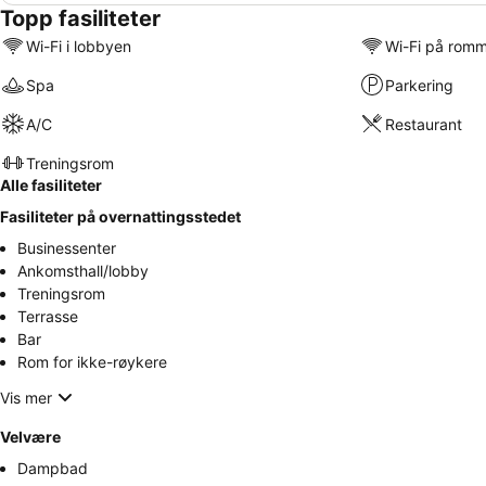
Topp fasiliteter
Wi-Fi i lobbyen
Wi-Fi på rom
Spa
Parkering
A/C
Restaurant
Treningsrom
Alle fasiliteter
Fasiliteter på overnattingsstedet
Businessenter
Ankomsthall/lobby
Treningsrom
Terrasse
Bar
Rom for ikke-røykere
Vis mer
Velvære
Dampbad