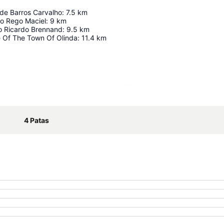
 de Barros Carvalho
:
7.5
km
do Rego Maciel
:
9
km
to Ricardo Brennand
:
9.5
km
e Of The Town Of Olinda
:
11.4
km
Utvid kartet
4 Patas