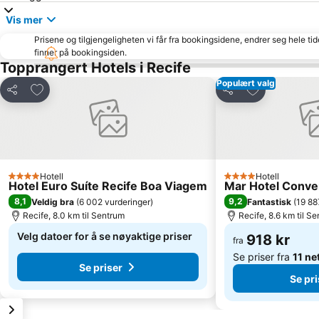
Vis mer
Prisene og tilgjengeligheten vi får fra bookingsidene, endrer seg hele ti
finner på bookingsiden.
Topprangert Hotels i Recife
Populært valg
Legg til i favoritter
Legg til i favo
Del
Del
Hotell
Hotell
4 Stjerner
4 Stjerner
Hotel Euro Suíte Recife Boa Viagem
Mar Hotel Conve
8,1
9,2
Veldig bra
(
6 002 vurderinger
)
Fantastisk
(
19 88
Recife, 8.0 km til Sentrum
Recife, 8.6 km til S
Velg datoer for å se nøyaktige priser
918 kr
fra
Se priser fra
11 ne
Se priser
Se pri