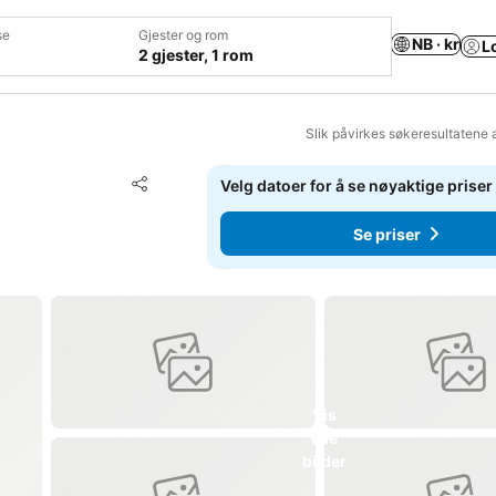
se
Gjester og rom
NB · kr
L
2 gjester, 1 rom
Slik påvirkes søkeresultatene 
Legg til i favoritter
Velg datoer for å se nøyaktige priser
Del
Se priser