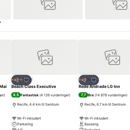
r
Legg til i favoritter
Legg til i favoritte
Hotell
Hotell
4 Stjerner
3 Stjerner
Del
Del
 Mai
Beach Class Executive
Rede Andrade LG Inn
8,5
7,7
ger
)
Fantastisk
(
4 126 vurderinger
)
Bra
(
14 878 vurderinger
)
Recife, 4.4 km til Sentrum
Recife, 6.7 km til Sentrum
Wi-Fi inkludert
Wi-Fi inkludert
Parkering
Basseng
A/C
Parkering