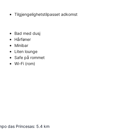
Tilgjengelighetstilpasset adkomst
Bad med dusj
Hårføner
Minibar
Liten lounge
Safe på rommet
Wi-Fi (rom)
mpo das Princesas
:
5.4
km