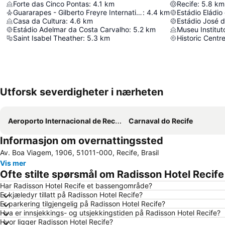
Forte das Cinco Pontas
:
4.1
km
Recife
:
5.8
km
Guararapes - Gilberto Freyre International Airport
:
4.4
km
Estádio Eládio
Casa da Cultura
:
4.6
km
Estádio José 
Estádio Adelmar da Costa Carvalho
:
5.2
km
Museu Institu
Saint Isabel Theather
:
5.3
km
Historic Centr
Utforsk severdigheter i nærheten
Aeroporto Internacional de Recife - Guararapes-Gilberto Freyre
Carnaval do Recife
Informasjon om overnattingssted
Av. Boa Viagem, 1906, 51011-000, Recife, Brasil
Vis mer
Ofte stilte spørsmål om Radisson Hotel Recife
Har Radisson Hotel Recife et bassengområde?
Er kjæledyr tillatt på Radisson Hotel Recife?
Er parkering tilgjengelig på Radisson Hotel Recife?
Hva er innsjekkings- og utsjekkingstiden på Radisson Hotel Recife?
Hvor ligger Radisson Hotel Recife?