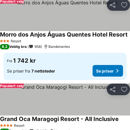
Populært valg
Del
Leg
Morro dos Anjos Águas Quentes Hotel Resort
Resort
3 Stjerner
8,2
Veldig bra
958
Bandeirantes
1 742 kr
Fra
Se priser fra
7 nettsteder
Se priser
Populært valg
Del
Leg
Grand Oca Maragogi Resort - All Inclusive
Resort
4 Stjerner