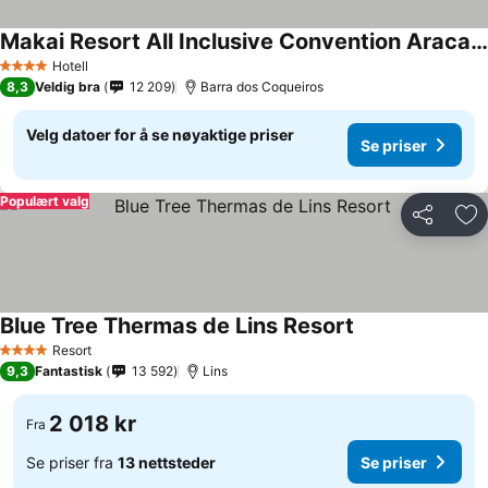
Makai Resort All Inclusive Convention Aracaju
Hotell
4 Stjerner
8,3
Veldig bra
12 209
Barra dos Coqueiros
Velg datoer for å se nøyaktige priser
Se priser
Populært valg
Del
Leg
Blue Tree Thermas de Lins Resort
Resort
4 Stjerner
9,3
Fantastisk
13 592
Lins
2 018 kr
Fra
Se priser fra
13 nettsteder
Se priser