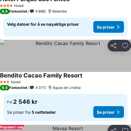
Hotell
4 Stjerner
8,6
Fantastisk
9 888
Beberibe
Velg datoer for å se nøyaktige priser
Se priser
Del
Leg
Bendito Cacao Family Resort
Hotell
3 Stjerner
9,0
Fantastisk
4 071
Águas de Lindóia
2 546 kr
Fra
Se priser fra
5 nettsteder
Se priser
Populært valg