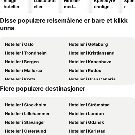
Billige
Luksushot
Hoteller
Kjæledyrv
Spah
hoteller
eller
med
ennlige
r
basseng
hoteller
Disse populære reisemålene er bare et klikk
unna
Hoteller i Oslo
Hoteller i Gøteborg
Hoteller i Trondheim
Hoteller i Kristiansand
Hoteller i Bergen
Hoteller i København
Hoteller i Mallorca
Hoteller i Rodos
Hoteller i Kreta
Hoteller i Gran Canaria
Flere populære destinasjoner
Hoteller i Sverige
Hoteller i Hellas
Hoteller i Stockholm
Hoteller i Strömstad
Hoteller i Lillehammer
Hoteller i London
Hoteller i Stavanger
Hoteller i Gdańsk
Hoteller i Östersund
Hoteller i Karlstad