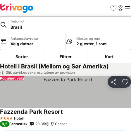
Favoritter
Logg i
Me
Reisemål
Brasil
Ankomst/avreise
Gjester og rom
Velg datoer
2 gjester, 1 rom
Sorter
Filtrer
Kart
Hotell i Brasil (Mellom og Sør Amerika)
Slik påvirkes søkeresultatene av provisjon
Populært valg
Del
Leg
Fazzenda Park Resort
Hotell
4 Stjerner
9,5
Fantastisk
20 359
Gaspar