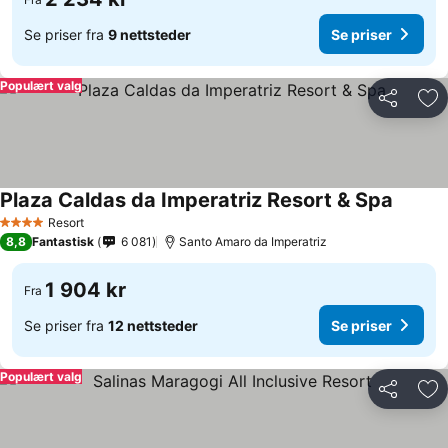
Se priser fra
9 nettsteder
Se priser
Populært valg
Del
Leg
Plaza Caldas da Imperatriz Resort & Spa
Resort
4 Stjerner
8,8
Fantastisk
6 081
Santo Amaro da Imperatriz
1 904 kr
Fra
Se priser fra
12 nettsteder
Se priser
Populært valg
Del
Leg