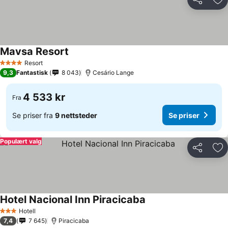
Del
Leg
Mavsa Resort
Resort
4 Stjerner
9,3
Fantastisk
8 043
Cesário Lange
4 533 kr
Fra
Se priser fra
9 nettsteder
Se priser
Populært valg
Del
Leg
Hotel Nacional Inn Piracicaba
Hotell
3 Stjerner
7,4
7 645
Piracicaba