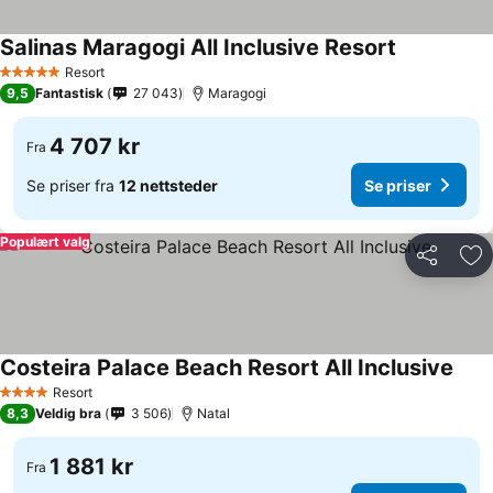
Salinas Maragogi All Inclusive Resort
Resort
5 Stjerner
9,5
Fantastisk
27 043
Maragogi
4 707 kr
Fra
Se priser fra
12 nettsteder
Se priser
Populært valg
Del
Leg
Costeira Palace Beach Resort All Inclusive
Resort
4 Stjerner
8,3
Veldig bra
3 506
Natal
1 881 kr
Fra