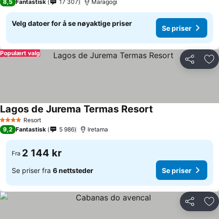
8,5
Fantastisk
17 307
Maragogi
Velg datoer for å se nøyaktige priser
Se priser
Populært valg
Del
Leg
Lagos de Jurema Termas Resort
Resort
4 Stjerner
9,2
Fantastisk
5 986
Iretama
2 144 kr
Fra
Se priser fra
6 nettsteder
Se priser
Del
Leg