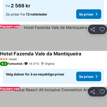
2 568 kr
Fra
Se priser fra
13 nettsteder
Se priser
Populært valg
Del
Leg
Hotel Fazenda Vale da Mantiqueira
Hotell
3 Stjerner
9,3
Fantastisk
14 071
Virgínia
Velg datoer for å se nøyaktige priser
Se priser
Populært valg
Del
Leg