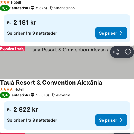
Hotell
3 Stjerner
9,2
Fantastisk
5 378
Machadinho
2 181 kr
Fra
Se priser fra
9 nettsteder
Se priser
Populært valg
Del
Leg
Tauá Resort & Convention Alexânia
Hotell
4 Stjerner
9,4
Fantastisk
22 313
Alexânia
2 822 kr
Fra
Se priser fra
8 nettsteder
Se priser