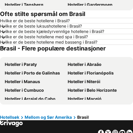
Hoteller i Tønsberg
Hoteller i Gardermoen
Ofte stilte spørsmål om Brasil
Hoteller i Hamar
Hoteller i Bodø
Hvilke er de beste hotellene i Brasil?
Hoteller i Geilo
Hoteller i Arendal
Hvilke er de beste luksushotellene i Brasil?
Hoteller i Ålesund
Hoteller i Fredrikstad
Hvilke er de beste kjæledyrvennlige hotellene i Brasil?
Hvilke er de beste hotellene med spa i Brasil?
Hoteller i Sandefjord
Hoteller i Aalborg
Hvilke er de beste hotellene med basseng i Brasil?
Brasil - Flere populære destinasjoner
Hoteller i Roma
Hoteller i Norge
Hoteller i Danmark
Hoteller i Koh Samui
Hoteller i Paraty
Hoteller i Abraão
Hoteller i Västra Götalands län
Hoteller i Sørlandet
Hoteller i Porto de Galinhas
Hoteller i Florianópolis
Hoteller i Spania
Hoteller i Gardasjøen
Hoteller i Manaus
Hoteller i Niterói
Hoteller i Malta
Hoteller i Region Nordjylland
Hoteller i Cumbuco
Hoteller i Belo Horizonte
Hoteller i Kypros
Hoteller i Tenerife
Hoteller i Arraial do Cabo
Hoteller i Maceió
Hoteller i Italia
Hoteller i Kroatia
Hoteller i Guarulhos
Hoteller i Maragogi
Hoteller i Split-Dalmatien
Hoteller i Maldivene
Hoteller i Aquiraz
Hoteller i Torres
Hoteller i Phuket
Hoteller i Lofoten
Hotellsøk
Mellom og Sør Amerika
Brasil
Hoteller i Belém do Pará
Hoteller i Vitória
Hoteller i Telemark
Facebook
Twitter
Insta
Yo