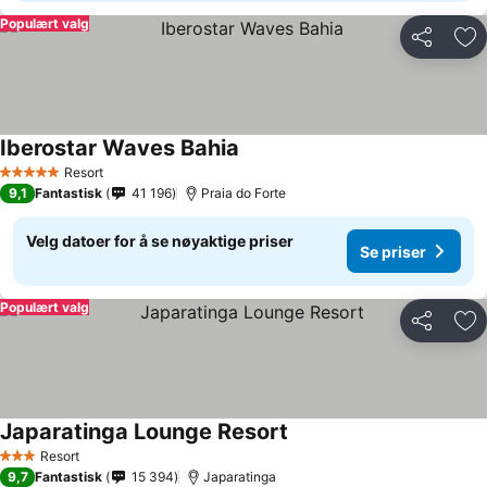
Populært valg
Del
Leg
Iberostar Waves Bahia
Resort
5 Stjerner
9,1
Fantastisk
41 196
Praia do Forte
Velg datoer for å se nøyaktige priser
Se priser
Populært valg
Del
Leg
Japaratinga Lounge Resort
Resort
3 Stjerner
9,7
Fantastisk
15 394
Japaratinga