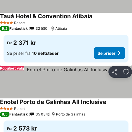
Tauá Hotel & Convention Atibaia
Resort
4 Stjerner
9,2
Fantastisk
32 580
Atibaia
2 371 kr
Fra
Se priser fra
10 nettsteder
Se priser
Populært valg
Del
Leg
Enotel Porto de Galinhas All Inclusive
Resort
4 Stjerner
8,5
Fantastisk
35 034
Porto de Galinhas
2 573 kr
Fra