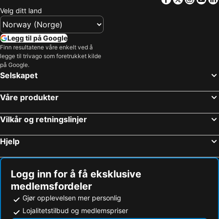
Hoteller i Caucaia
Hoteller i São Luís
Velg ditt land
Hoteller i Jijoca de Jericoacoara
Hoteller i João Pessoa
Hoteller i Cabo Frio
Hoteller i Praia da Pipa
Legg til på Google
Hoteller i Angra dos Reis
Hoteller i Gramado
Finn resultatene våre enkelt ved å
legge til trivago som foretrukket kilde
Hoteller i Ipojuca
Hoteller i Balneário Camboriú
på Google.
Hoteller i Morro de São Paulo
Hoteller i Barreirinhas
Selskapet
Hoteller i Fernando de Noronha
Hoteller i Canoa Quebrada
Våre produkter
Hoteller i Porto Alegre
Hoteller i Santos
Hoteller i Praia do Forte
Hoteller i Macaé
Vilkår og retningslinjer
Hoteller i Lauro de Freitas
Hoteller i Guarapari
Hjelp
Hoteller i Governador Valadares
Hoteller i Paracuru
Hoteller i Goiânia
Hoteller i Petrópolis
Logg inn for å få eksklusive
medlemsfordeler
Gjør opplevelsen mer personlig
Lojalitetstilbud og medlemspriser