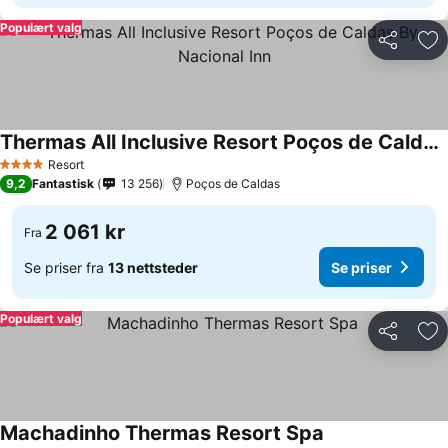
Populært valg
Del
Leg
Thermas All Inclusive Resort Poços de Caldas By Nacional Inn
Resort
4 Stjerner
9,2
Fantastisk
13 256
Poços de Caldas
2 061 kr
Fra
Se priser fra
13 nettsteder
Se priser
Populært valg
Del
Leg
Machadinho Thermas Resort Spa