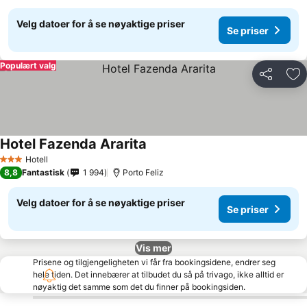
Velg datoer for å se nøyaktige priser
Se priser
Populært valg
Del
Leg
Hotel Fazenda Ararita
Hotell
3 Stjerner
8,8
Fantastisk
1 994
Porto Feliz
Velg datoer for å se nøyaktige priser
Se priser
Vis mer
Prisene og tilgjengeligheten vi får fra bookingsidene, endrer seg
hele tiden. Det innebærer at tilbudet du så på trivago, ikke alltid er
nøyaktig det samme som det du finner på bookingsiden.