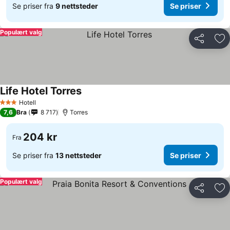
Se priser fra
9 nettsteder
Se priser
Populært valg
Del
Leg
Life Hotel Torres
Hotell
3 Stjerner
7,6
Bra
8 717
Torres
204 kr
Fra
Se priser fra
13 nettsteder
Se priser
Populært valg
Del
Leg