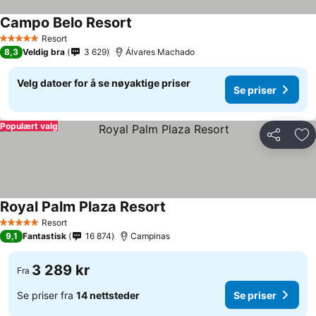
Campo Belo Resort
Resort
5 Stjerner
8,3
Veldig bra
3 629
Álvares Machado
Velg datoer for å se nøyaktige priser
Se priser
Populært valg
Del
Leg
Royal Palm Plaza Resort
Resort
5 Stjerner
9,1
Fantastisk
16 874
Campinas
3 289 kr
Fra
Se priser fra
14 nettsteder
Se priser