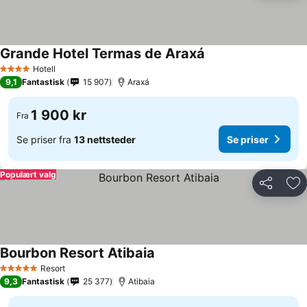
Grande Hotel Termas de Araxá
Hotell
4 Stjerner
9,1
Fantastisk
15 907
Araxá
1 900 kr
Fra
Se priser fra
13 nettsteder
Se priser
Populært valg
Del
Leg
Bourbon Resort Atibaia
Resort
5 Stjerner
9,3
Fantastisk
25 377
Atibaia