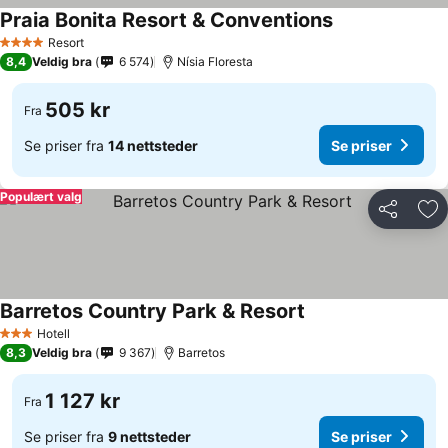
Praia Bonita Resort & Conventions
Resort
4 Stjerner
8,4
Veldig bra
6 574
Nísia Floresta
505 kr
Fra
Se priser fra
14 nettsteder
Se priser
Populært valg
Del
Leg
Barretos Country Park & Resort
Hotell
3 Stjerner
8,3
Veldig bra
9 367
Barretos
1 127 kr
Fra
Se priser fra
9 nettsteder
Se priser