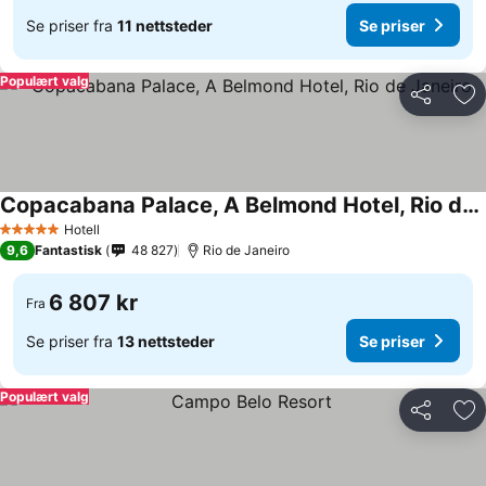
Se priser fra
11 nettsteder
Se priser
Populært valg
Del
Leg
Copacabana Palace, A Belmond Hotel, Rio de Janeiro
Hotell
5 Stjerner
9,6
Fantastisk
48 827
Rio de Janeiro
6 807 kr
Fra
Se priser fra
13 nettsteder
Se priser
Populært valg
Del
Leg