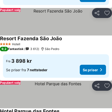
Populært valg
Del
Leg
Resort Fazenda São João
Hotell
4 Stjerner
9,2
Fantastisk
3 612
São Pedro
3 898 kr
Fra
Se priser fra
7 nettsteder
Se priser
Populært valg
Del
Leg
Hotel Parque das Fontes