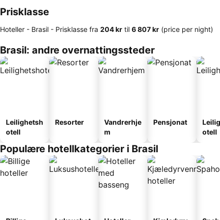
Prisklasse
Hoteller - Brasil -
Prisklasse
fra
‎204 kr
til
‎6 807 kr
(price per night)
Brasil: andre overnattingssteder
Leilighetsh
Resorter
Vandrerhje
Pensjonat
Leili
otell
m
otell
Populære hotellkategorier i Brasil