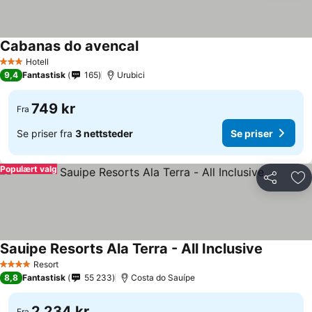
Cabanas do avencal
Hotell
3 Stjerner
9,4
Fantastisk
165
Urubici
749 kr
Fra
Se priser fra
3 nettsteder
Se priser
Populært valg
Del
Leg
Sauipe Resorts Ala Terra - All Inclusive
Resort
4 Stjerner
8,8
Fantastisk
55 233
Costa do Sauípe
2 234 kr
Fra