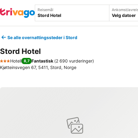
Reisemål
Ankomst/avrei
Velg datoer
Se alle overnattingssteder i Stord
Stord Hotel
Hotell
Fantastisk
(
2 690 vurderinger
)
8,7
3 Stjerner
Kjøtteinsvegen 67, 5411, Stord, Norge