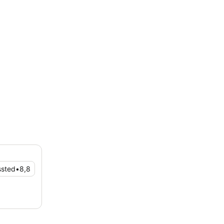
ssted
•
8,8