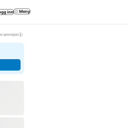
Meny
ogg inn
av provisjon