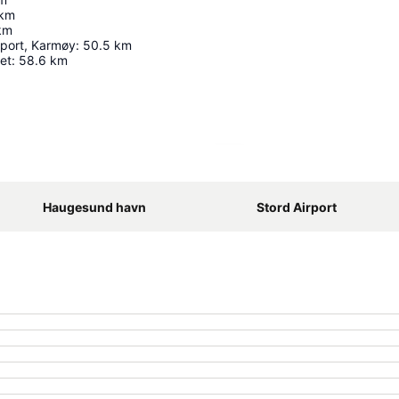
km
km
port, Karmøy
:
50.5
km
tet
:
58.6
km
Utvid kartet
Haugesund havn
Stord Airport