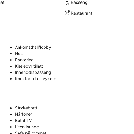
met
Basseng
t
Restaurant
Ankomsthall/lobby
Heis
Parkering
Kjæledyr tillatt
Innendørsbasseng
Rom for ikke-røykere
Strykebrett
Hårføner
Betal-TV
Liten lounge
Safe på rommet