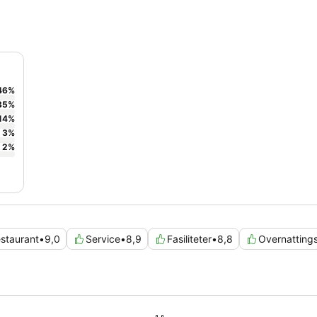
46
%
35
%
14
%
3
%
2
%
staurant
•
9,0
Service
•
8,9
Fasiliteter
•
8,8
Overnatting