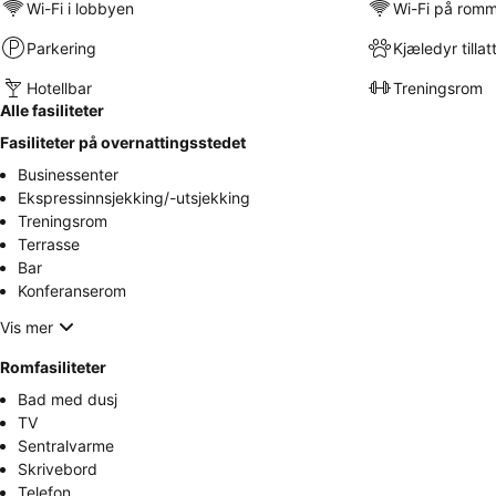
Wi-Fi i lobbyen
Wi-Fi på rom
Parkering
Kjæledyr tillat
Hotellbar
Treningsrom
Alle fasiliteter
Fasiliteter på overnattingsstedet
Businessenter
Ekspressinnsjekking/-utsjekking
Treningsrom
Terrasse
Bar
Konferanserom
Vis mer
Romfasiliteter
Bad med dusj
TV
Sentralvarme
Skrivebord
Telefon