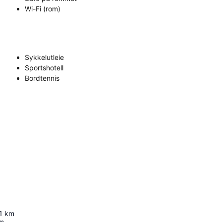
Wi-Fi (rom)
Sykkelutleie
Sportshotell
Bordtennis
1
km
m