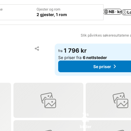
se
Gjester og rom
NB · kr
L
2 gjester, 1 rom
Slik påvirkes søkeresultatene 
Legg til i favoritter
1 796 kr
fra
Del
Se priser fra
6 nettsteder
Se priser