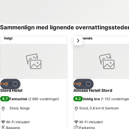
Sammenlign med lignende overnattingsstede
Valgt
Lignende
Neste
Legg til i favoritter
Legg til i favoritter
Hotell
Hotell
3 Stjerner
3 Stjerner
Del
Del
Stord Hotel
Almaas Hotell Stord
8,7
8,2
Fantastisk
(
2 690 vurderinger
)
Veldig bra
(
1 152 vurderinge
Stord, Norge
Stord, 0.8 km til Sentrum
Wi-Fi inkludert
Wi-Fi inkludert
Basseng
Parkering