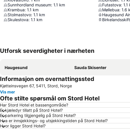
Sunnhordland museum
:
1.1
km
Futastova
:
1.1
Krambua
:
1.1
km
Møllebua
:
1.6
Stolmastovo
:
1.1
km
Haugesund Air
Skulestova
:
1.1
km
Birkelandsskif
Utforsk severdigheter i nærheten
Haugesund
Sauda Skisenter
Informasjon om overnattingssted
Kjøtteinsvegen 67, 5411, Stord, Norge
Vis mer
Ofte stilte spørsmål om Stord Hotel
Har Stord Hotel et bassengområde?
Er kjæledyr tillatt på Stord Hotel?
Er parkering tilgjengelig på Stord Hotel?
Hva er innsjekkings- og utsjekkingstiden på Stord Hotel?
Hvor ligger Stord Hotel?