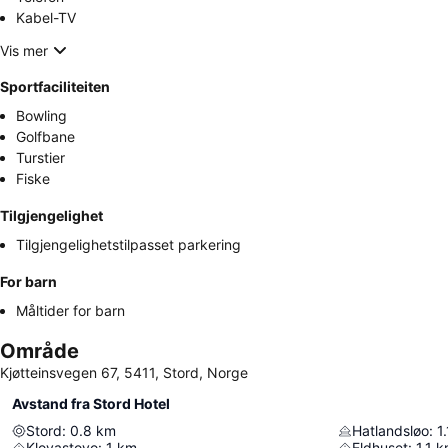
Kabel-TV
Vis mer
Sportfaciliteiten
Bowling
Golfbane
Turstier
Fiske
Tilgjengelighet
Tilgjengelighetstilpasset parkering
For barn
Måltider for barn
Område
Kjøtteinsvegen 67, 5411, Stord, Norge
Avstand fra Stord Hotel
Stord
:
0.8
km
Hatlandsløo
:
1.
Klovastovo
:
1
km
Eldhuset
:
1.1
k