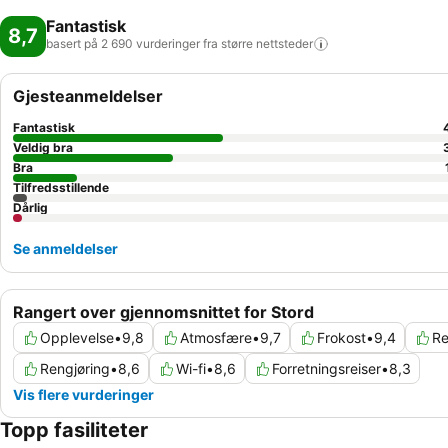
Fantastisk
8,7
basert på 2 690 vurderinger fra større
nettsteder
Gjesteanmeldelser
Fantastisk
Veldig bra
Bra
Tilfredsstillende
Dårlig
Se anmeldelser
Rangert over gjennomsnittet for Stord
Opplevelse
•
9,8
Atmosfære
•
9,7
Frokost
•
9,4
Re
Rengjøring
•
8,6
Wi-fi
•
8,6
Forretningsreiser
•
8,3
Vis flere vurderinger
Topp fasiliteter